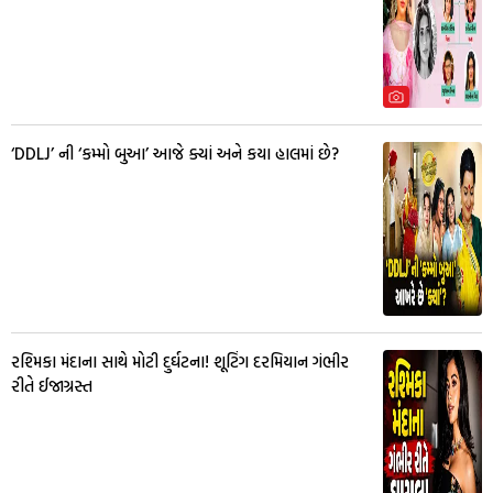
‘DDLJ’ ની ‘કમ્મો બુઆ’ આજે ક્યાં અને કયા હાલમાં છે?
રશ્મિકા મંદાના સાથે મોટી દુર્ઘટના! શૂટિંગ દરમિયાન ગંભીર
રીતે ઈજાગ્રસ્ત