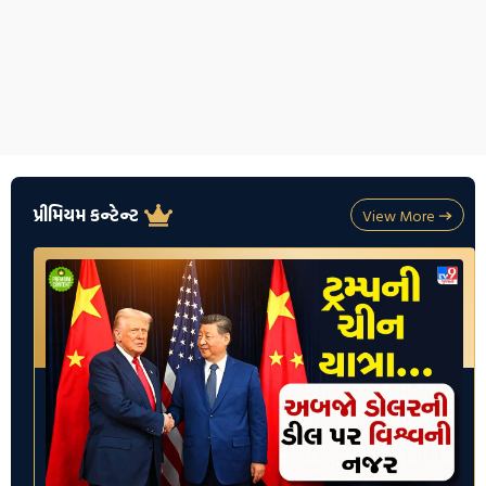
પ્રીમિયમ કન્ટેન્ટ
View More