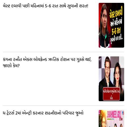
ચેસ્ટ દબાવી પછી મહિનામાં 5-6 રાત સાથે સુવાની શરત!
કંગના રનૌત એક્સ બોયફ્રેન્ડ ઋતિક રોશન પર ગુસ્સે થઈ,
જાણો કેમ?
ધ ટ્રેટર્સ 2માં એન્ટ્રી કરનાર શહનીલનો પરિવાર જુઓ