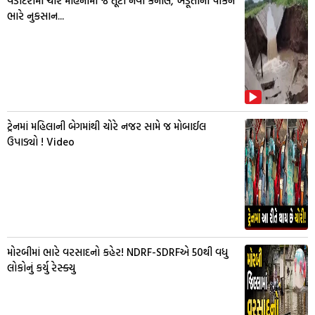
વડોદરામાં ચાર મહિનામાં જ તૂટી નવી કેનાલ, ખેડૂતોના પાકને
ભારે નુકસાન...
ટ્રેનમાં મહિલાની બેગમાંથી ચોરે નજર સામે જ મોબાઈલ
ઉપાડ્યો ! Video
મોરબીમાં ભારે વરસાદનો કહેર! NDRF-SDRFએ 50થી વધુ
લોકોનું કર્યુ રેસ્ક્યુ