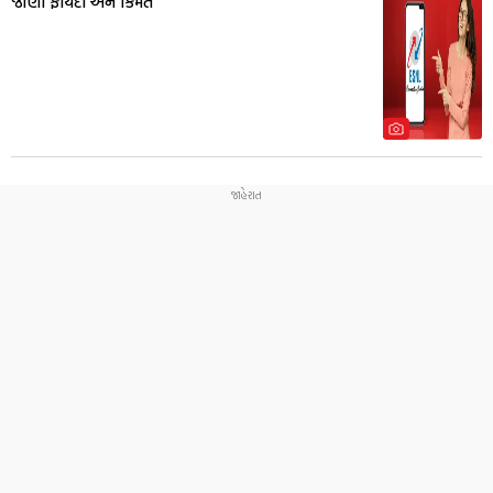
જાણો ફાયદા અને કિંમત