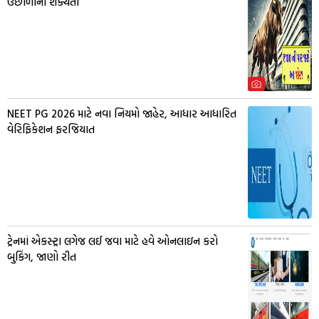
ઉછાળાની શક્યતા
NEET PG 2026 માટે નવા નિયમો જાહેર, આધાર આધારિત
વેરિફિકેશન ફરજિયાત
ટ્રેનમાં એકસ્ટ્રા લગેજ લઈ જવા માટે હવે ઓનલાઇન કરો
બુકિંગ, જાણો રીત