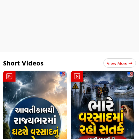
એક સમયે મમતાના સૌથી વધુ ભરોસાપાત્ર શુભેન્દુએ દીદી સાથે
કેમ ફાડ્યો છેડો
Short Videos
View More