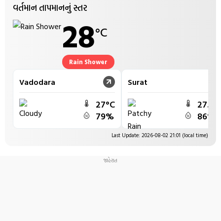
વર્તમાન તાપમાનનું સ્તર
કેવી રીતે કોઈ પણ ટેકા વગર હવામાં સ્થિર રહેતુ હતું સોમનાથનું
28
શિવલિંગ
°C
Rain Shower
Vadodara
Surat
27°C
27.2°
79%
86%
Last Update: 2026-08-02 21:01 (local time)
ભારત પાકિસ્તાન વચ્ચે થશે મોટુ યુદ્ધ,અમેરિકી મેગેઝિનમાં
ચોંકાવનારો દાવો