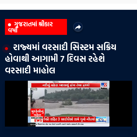
ગુજરાતમાં શ્રીકાર
વર્ષા
રાજ્યમાં વરસાદી સિસ્ટમ સક્રિય
હોવાથી આગામી 7 દિવસ રહેશે
વરસાદી માહોલ