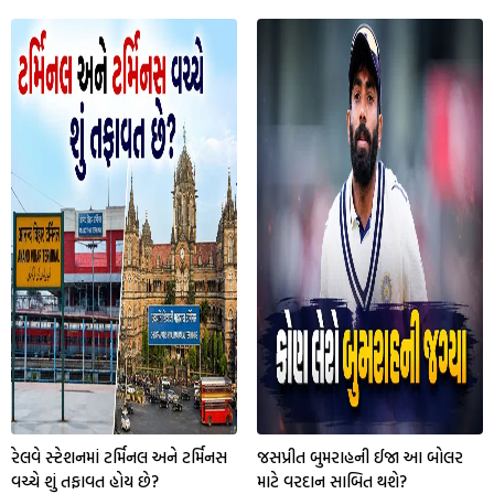
રેલવે સ્ટેશનમાં ટર્મિનલ અને ટર્મિનસ
જસપ્રીત બુમરાહની ઈજા આ બોલર
વચ્ચે શું તફાવત હોય છે?
માટે વરદાન સાબિત થશે?