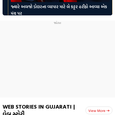
જ્યારે અબજો ડોલરના વ્યાપાર માટે બે કટ્ટર હરીફો આવ્યા એક
મંચ પર
NEET-UG Paper Leak 2026: 1 લાખમાં ખરીદેલું પેપર 15
લાખમાં વેચ્યુ
WEB STORIES IN GUJARATI |
View More
વેબ સ્ટોરી