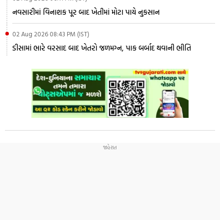
નવસારીમાં વિનાશક પૂર બાદ ખેતીમાં મોટા પાયે નુકસાન
02 Aug 2026 08:43 PM (IST)
ડીસામાં ભારે વરસાદ બાદ ખેતરો જળમગ્ન, પાક બર્બાદ થવાની ભીતિ