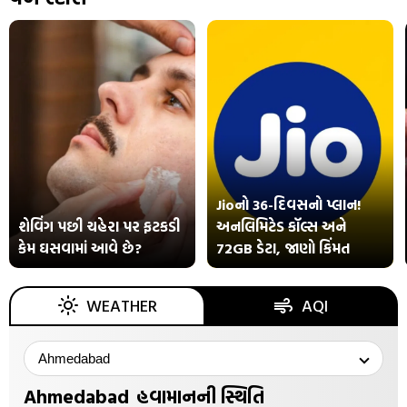
“ભારતના આર્થિક સંકટોમાં સોનાની ભૂમિકા: નેહરુથી મોદી સુધી”
Jioનો 36-દિવસનો પ્લાન!
શેવિંગ પછી ચહેરા પર ફટકડી
અનલિમિટેડ કૉલ્સ અને
કેમ ઘસવામાં આવે છે?
72GB ડેટા, જાણો કિંમત
WEATHER
AQI
Ahmedabad
હવામાનની સ્થિતિ