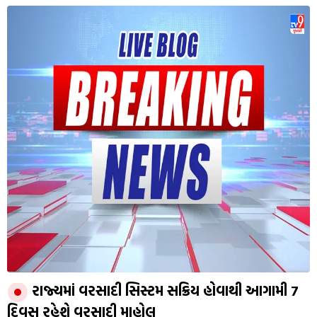
રાજ્યમાં વરસાદી સિસ્ટમ સક્રિય હોવાથી આગામી 7
દિવસ રહેશે વરસાદી માહોલ