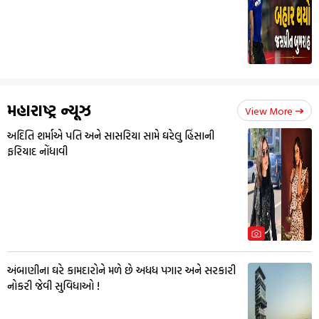
મહારાષ્ટ્ર ન્યૂઝ
View More
અદિતિ શર્માએ પતિ અને સાસરિયા સામે ઘરેલુ હિંસાની
ફરિયાદ નોંધાવી
અંબાણીના ઘરે કામદારોને મળે છે અધધ પગાર અને સરકારી
નોકરી જેવી સુવિધાઓ !