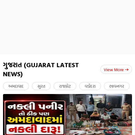
ગુજરાત (GUJARAT LATEST
View More
NEWS)
અમદાવાદ
સુરત
રાજકોટ
વડોદરા
ભાવનગર