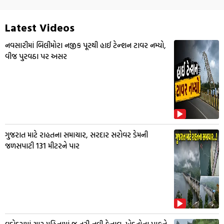
Latest Videos
નવસારીમાં બિલીમોરા નજીક પૂરથી હાઈ ટેન્શન ટાવર નમ્યો,
વીજ પુરવઠા પર અસર
ગુજરાત માટે રાહતના સમાચાર, સરદાર સરોવર ડેમની
જળસપાટી 131 મીટરને પાર