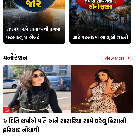
75 વર્ષ બાદ ભાજપના જનક કહેવાતા શ્યામા પ્રસાદ મુખર્જીનું
સપનુ થયુ સાકાર
રાજ્યમાં હવે સામાન્યથી હળવા
વરસાદનું જ એલર્ટ
ભારે વરસાદમાં આ ભૂલો ન કરો
મનોરંજન
View More
બંગાળમાં 'મા માટી માનુષ' નો ન ચાલ્યો જાદુ, બંગાળ બોલ્યુ 'જય
શ્રી રામ'
અદિતિ શર્માએ પતિ અને સાસરિયા સામે ઘરેલુ હિંસાની
ફરિયાદ નોંધાવી