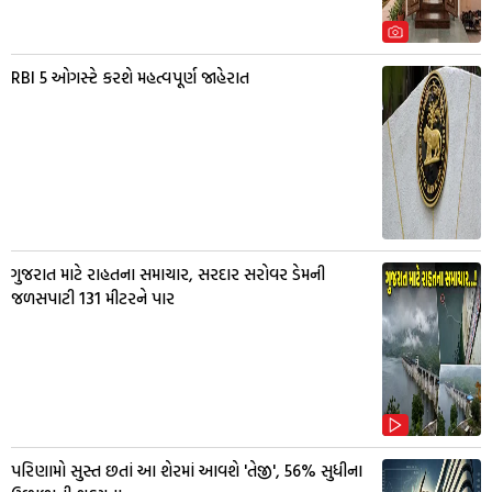
RBI 5 ઓગસ્ટે કરશે મહત્વપૂર્ણ જાહેરાત
ગુજરાત માટે રાહતના સમાચાર, સરદાર સરોવર ડેમની
જળસપાટી 131 મીટરને પાર
પરિણામો સુસ્ત છતાં આ શેરમાં આવશે 'તેજી', 56% સુધીના