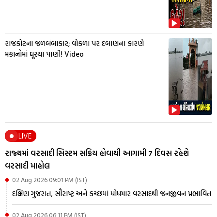
રાજકોટના જળબંબાકાર; વોકળા પર દબાણના કારણે
મકાનોમાં ઘૂસ્યા પાણી! Video
LIVE
રાજ્યમાં વરસાદી સિસ્ટમ સક્રિય હોવાથી આગામી 7 દિવસ રહેશે
વરસાદી માહોલ
02 Aug 2026 09:01 PM (IST)
દક્ષિણ ગુજરાત, સૌરાષ્ટ્ર અને કચ્છમાં ધોધમાર વરસાદથી જનજીવન પ્રભાવિત
02 Aug 2026 06:11 PM (IST)