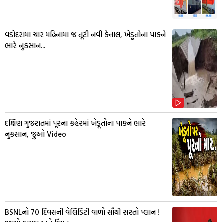
વડોદરામાં ચાર મહિનામાં જ તૂટી નવી કેનાલ, ખેડૂતોના પાકને
ભારે નુકસાન...
દક્ષિણ ગુજરાતમાં પૂરના કહેરમાં ખેડૂતોના પાકને ભારે
નુકસાન, જુઓ Video
BSNLનો 70 દિવસની વેલિડિટી વાળો સૌથી સસ્તો પ્લાન !