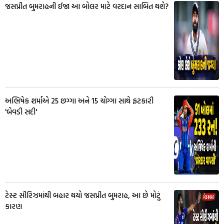
જસપ્રીત બુમરાહની ઈજા આ બોલર માટે વરદાન સાબિત થશે?
અભિષેક શર્માએ 25 છગ્ગા અને 15 ચોગ્ગા સાથે ફટકારી
'બેવડી સદી'
ટેસ્ટ સીરિઝમાંથી બહાર થયો જસપ્રીત બુમરાહ, આ છે મોટું
કારણ