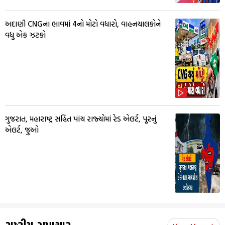
અદાણી CNGના ભાવમાં ₹4નો મોટો વધારો, વાહનચાલકોને
વધુ એક ઝટકો
ગુજરાત, મહારાષ્ટ્ર સહિત પાંચ રાજ્યોમાં રેડ એલર્ટ, પૂરનું
એલર્ટ, જુઓ