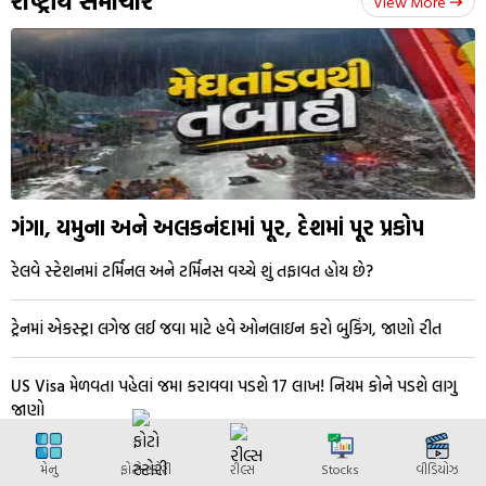
રાષ્ટ્રીય સમાચાર
View More
ગંગા, યમુના અને અલકનંદામાં પૂર, દેશમાં પૂર પ્રકોપ
રેલવે સ્ટેશનમાં ટર્મિનલ અને ટર્મિનસ વચ્ચે શું તફાવત હોય છે?
ટ્રેનમાં એકસ્ટ્રા લગેજ લઈ જવા માટે હવે ઓનલાઇન કરો બુકિંગ, જાણો રીત
US Visa મેળવતા પહેલાં જમા કરાવવા પડશે 17 લાખ! નિયમ કોને પડશે લાગુ
જાણો
કેન્દ્ર સરકારની ગુજરાતને રૂપિયા 500 કરોડની આગોતરી મદદ
મેનુ
ફોટો સ્ટોરી
રીલ્સ
Stocks
વીડિયોઝ