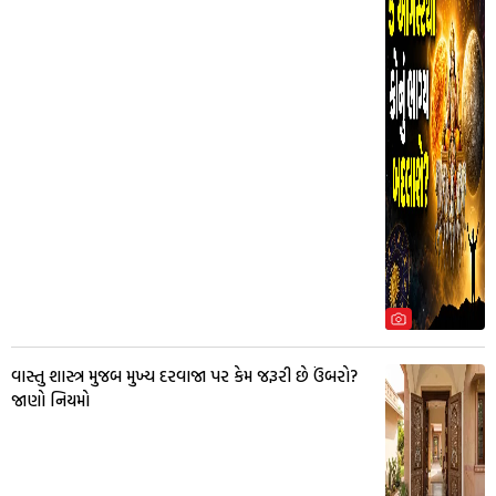
વાસ્તુ શાસ્ત્ર મુજબ મુખ્ય દરવાજા પર કેમ જરૂરી છે ઉંબરો?
જાણો નિયમો