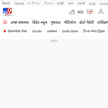
हिन्दी 
News9
ಕನ್ನಡ
తెలుగు
मराठी
বাংলা
ਪੰਜਾਬੀ
தமிழ்
മലയാ
AQI
તાજા સમાચાર
ક્રિકેટ ન્યૂઝ
ગુજરાત
વીડિયોઝ
ફોટો ગેલેરી
રાશિફ
કોમનવેલ્થ ગેમ્સ
Stocks
હવામાન
Gold-Silver
ટિપ્સ એન્ડ ટ્રિક્સ