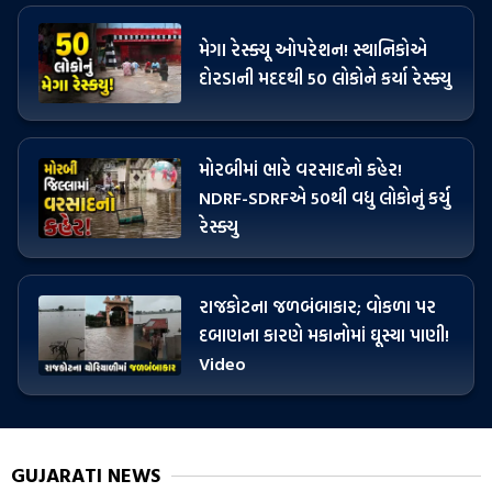
મેગા રેસ્ક્યૂ ઓપરેશન! સ્થાનિકોએ
દોરડાની મદદથી 50 લોકોને કર્યા રેસ્ક્યુ
મોરબીમાં ભારે વરસાદનો કહેર!
NDRF-SDRFએ 50થી વધુ લોકોનું કર્યુ
રેસ્ક્યુ
રાજકોટના જળબંબાકાર; વોકળા પર
દબાણના કારણે મકાનોમાં ઘૂસ્યા પાણી!
Video
GUJARATI NEWS