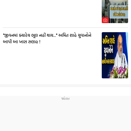
"જીવનમાં ક્યારેય ભૂલ નહીં થાય..." અમિત શાહે યુવાનોને
આપી આ ખાસ સલાહ !