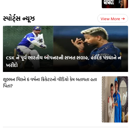
સ્પોર્ટ્સ ન્યૂઝ
View More
CSK ને પૂર્વ ભારતીય ઓપનરની સખત સલાહ, હાર્દિક પંડ્યાને ન
ખરીદો
શુભમન ગિલને 6 વર્ષના ક્રિકેટરનો વીડિયો કેમ બતાવતા હતા
પિતા?