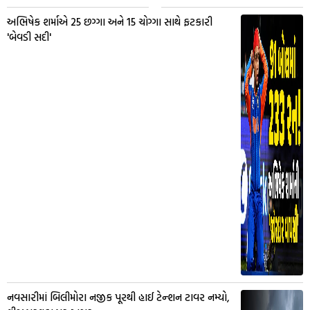
અભિષેક શર્માએ 25 છગ્ગા અને 15 ચોગ્ગા સાથે ફટકારી
'બેવડી સદી'
નવસારીમાં બિલીમોરા નજીક પૂરથી હાઈ ટેન્શન ટાવર નમ્યો,