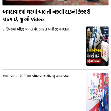
અમદાવાદમાં ઘરમાં ચાલતી નકલી દારૂની ફેક્ટરી
ઝડપાઈ, જુઓ Video
3 દિવસમાં બીજી વખત વંદે ભારત બની જીવનદાતા
અમદાવાદમાં 2030માં કોમનવેલ્થ ગેમ્સનું આયોજન