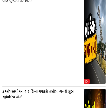
વીજ પુરવઠા પર અસર
5 ઓગસ્ટથી આ 4 રાશિના ચમકશે નસીબ, બનશે શુભ
'બુધાદિત્ય યોગ'