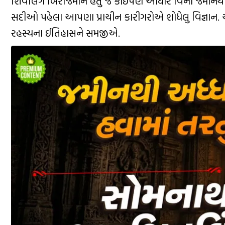
શિવલિંગ બિરાજમાન હતુ જે કોઈપણ આધાર વિના જમીનથી અધ્
સદીઓ પહેલા આપણા પ્રાચીન કારીગરોએ શોધેલુ વિજ્ઞાન. 
રહસ્યના ઈતિહાસને સમજીએ.