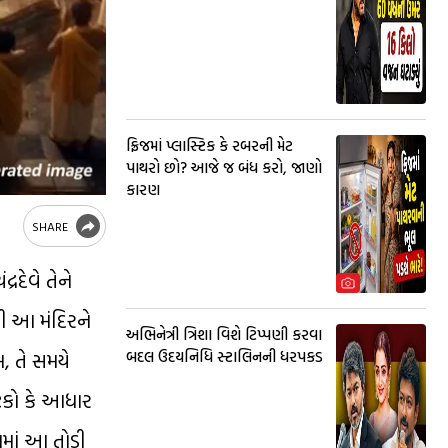
ફ્રિજમાં પ્લાસ્ટિક કે રબરની મેટ
પાથરો છો? આજે જ બંધ કરો, જાણો
કારણ
SHARE
રદેવે તેને
ંથી આ મંદિરને
અભિનેત્રી ત્રિશા વિશે ટિપ્પણી કરવા
બ, તે સમયે
બદલ ઉદયનિધિ સ્ટાલિનની ધરપકડ
ટેકો કે આધાર
ામાં આ તોડી