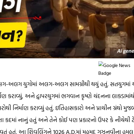
અલગ-અલગ યુગોમાં અલગ-અલગ સામગ્રીથી થયું હતું. સતયુગમાં ચંદ્
ઃનિર્માણ કરાવ્યું, અને દ્વાપરયુગમાં ભગવાન કૃષ્ણે ચંદનના લાકડામા
ોથી નિર્માણ કરાવ્યું હતું. ઇતિહાસકારો અને પ્રાચીન ગ્રંથો મુજ
 કદમાં નાનું હતું અને તેને કોઈ પણ પ્રકારનો ઉપર કે નીચેથી 
 આવતું હતું. આ શિવલિંગને 1026 A.D.માં મહમુદ ગઝનવીના હુમલ