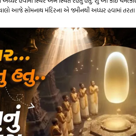
ધર હવામાં સ્થિર અને સ્થિત રહેતુ હતુ. શું આ કોઈ ચમત્કાર
ચાલો આજે સોમનાથ મંદિરના એ જમીનથી અધ્ધર હવામાં તરતા જ