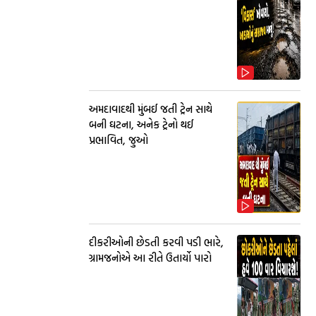
અમદાવાદથી મુંબઈ જતી ટ્રેન સાથે
બની ઘટના, અનેક ટ્રેનો થઈ
પ્રભાવિત, જુઓ
દીકરીઓની છેડતી કરવી પડી ભારે,
ગ્રામજનોએ આ રીતે ઉતાર્યો પારો