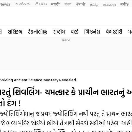
News9
ಕನ್ನಡ
తెలుగు
मराठी
বাংলা
ਪੰਜਾਬੀ
தமிழ்
മലയാളം
मनी9
રી
રાશિફળ
ટેકનોલોજી
રાષ્ટ્રીય
વર્લ્ડ
બિઝનેસ
વેબસ્ટોરી
મ
Shivling Ancient Science Mystery Revealed
તું શિવલિંગ- ચમત્કાર કે પ્રાચીન ભારતનું
 દંગ !
તિર્લિંગોમાંનું જ પ્રથમ જ્યોતિર્લિંગ નથી પરંતુ તે પ્રાચન ભાર
ણે જે ભવ્ય મંદિર જોઈએ છીએ તેનાથી સેંકડો સદીઓ પહેલા અહ