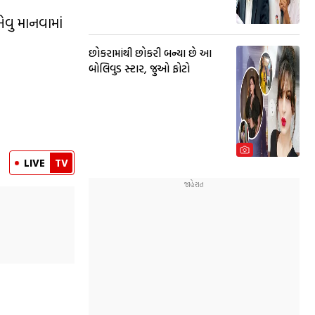
વુ માનવામાં
છોકરામાંથી છોકરી બન્યા છે આ
બોલિવુડ સ્ટાર, જુઓ ફોટો
LIVE
TV