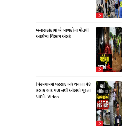
બનાસકાંઠામાં બે બાળકોના મોતથી
આરોગ્ય વિભાગ એલર્ટ
વિરમગામમાં વરસાદ બંધ થયાના 48
કલાક બાદ પણ નથી ઓસર્યા પૂરના
પાણી- Video