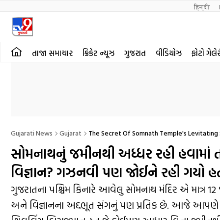
हिन्दी 
તાજા સમાચાર
ક્રિકેટ ન્યૂઝ
ગુજરાત
વીડિયોઝ
ફોટો ગેલે
Gujarati News
Gujarat
The Secret Of Somnath Temple's Levitating 
સોમનાથનું જમીનથી અધ્ધર રહી હવામાં તર
વિજ્ઞાન? ગઝનવી પણ જોઈને રહી ગયો હતો
ગુજરાતના પશ્ચિમ કિનારે આવેલુ સોમનાથ મંદિર એ માત્ર 12 જ્યો
અને વિજ્ઞાનના અદ્દભૂત સંગનું પણ પ્રતિક છે. આજે આપ