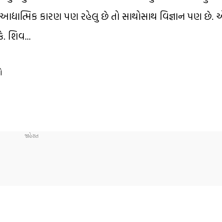
આદ્યાત્મિક કારણ પણ રહેલુ છે તો સાથોસાથ વિજ્ઞાન પણ છે. એ
. શિવ...
ો