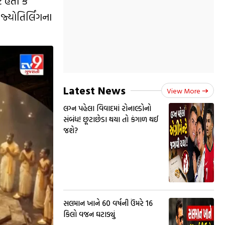
 હતો કે
્યોતિર્લિંગના
Latest News
View More
લગ્ન પહેલા વિવાદમાં રોનાલ્ડોનો
સંબંધ! છૂટાછેડા થયા તો કંગાળ થઈ
જશે?
સલમાન ખાને 60 વર્ષની ઉંમરે 16
કિલો વજન ઘટાડ્યું