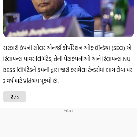
સરકારી કંપની સોલર એનર્જી કોર્પોરેશન ઓફ ઈન્ડિયા (SECI) એ
રિલાયન્સ પાવર લિમિટેડ, તેની પેટાકંપનીઓ અને રિલાયન્સ NU
BESS લિમિટેડને કંપની દ્વારા જારી કરાયેલા ટેન્ડરોમાં ભાગ લેવા પર
3 વર્ષ માટે પ્રતિબંધ મૂક્યો છે.
2
/ 5