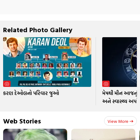
Related Photo Gallery
કરણ દેઓલનો પરિવાર જુઓ
મેષથી મીન આજનું 
અને સ્વાસ્થ્ય અપડે
Web Stories
View More