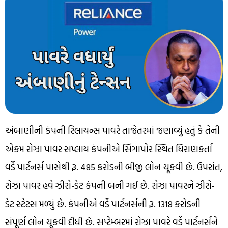
અંબાણીની કંપની રિલાયન્સ પાવરે તાજેતરમાં જણાવ્યું હતું કે તેની
એકમ રોઝા પાવર સપ્લાય કંપનીએ સિંગાપોર સ્થિત ધિરાણકર્તા
વર્ડે પાર્ટનર્સ પાસેથી રૂ. 485 કરોડની બીજી લોન ચૂકવી છે. ઉપરાંત,
રોઝા પાવર હવે ઝીરો-ડેટ કંપની બની ગઈ છે. રોઝા પાવરને ઝીરો-
ડેટ સ્ટેટસ મળ્યું છે. કંપનીએ વર્ડે પાર્ટનર્સની રૂ. 1318 કરોડની
સંપૂર્ણ લોન ચૂકવી દીધી છે. સપ્ટેમ્બરમાં રોઝા પાવરે વર્ડે પાર્ટનર્સને