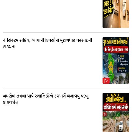
4 સિસ્ટમ સક્રિય, આગામી દિવસોમાં મુશળધાર વરસાદની
શક્યતા
નઘરોળ તંત્રના પાપે સ્થાનિકોએ સ્વખર્ચે બનાવવુ પડ્યુ
ડાયવર્ઝન