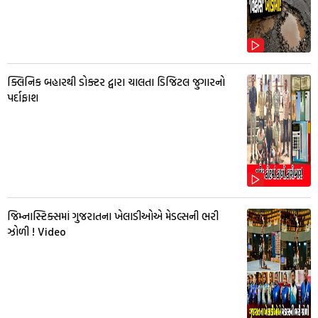
ક્લિનિક બહારથી ડોક્ટર દ્વારા ચાલતા ડિજિટલ જુગારનો
પર્દાફાશ
જિમ્નાસ્ટિક્સમાં ગુજરાતના ખેલાડીઓએ મેડલ્સની ભરી
ઝોળી ! Video