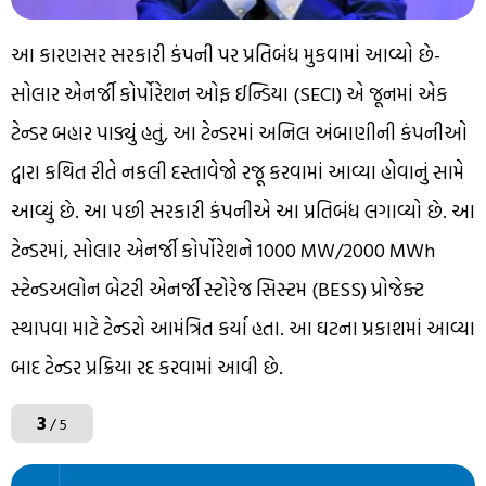
આ કારણસર સરકારી કંપની પર પ્રતિબંધ મુકવામાં આવ્યો છે-
સોલાર એનર્જી કોર્પોરેશન ઓફ ઈન્ડિયા (SECI) એ જૂનમાં એક
ટેન્ડર બહાર પાડ્યું હતું, આ ટેન્ડરમાં અનિલ અંબાણીની કંપનીઓ
દ્વારા કથિત રીતે નકલી દસ્તાવેજો રજૂ કરવામાં આવ્યા હોવાનું સામે
આવ્યું છે. આ પછી સરકારી કંપનીએ આ પ્રતિબંધ લગાવ્યો છે. આ
ટેન્ડરમાં, સોલાર એનર્જી કોર્પોરેશને 1000 MW/2000 MWh
સ્ટેન્ડઅલોન બેટરી એનર્જી સ્ટોરેજ સિસ્ટમ (BESS) પ્રોજેક્ટ
સ્થાપવા માટે ટેન્ડરો આમંત્રિત કર્યા હતા. આ ઘટના પ્રકાશમાં આવ્યા
બાદ ટેન્ડર પ્રક્રિયા રદ કરવામાં આવી છે.
3
/ 5