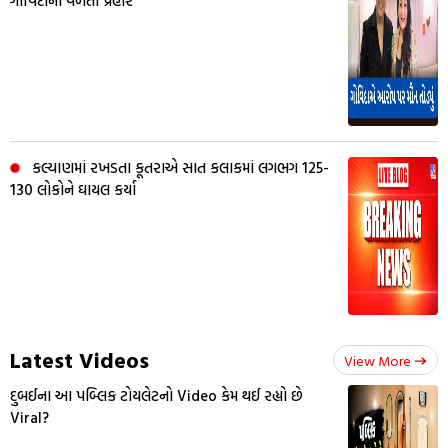
ગોવિંદાનો વળતો પ્રહાર
કલ્યાણમાં રખડતા કૂતરાએ સાત કલાકમાં લગભગ 125-
130 લોકોને ઘાયલ કર્યા
Latest Videos
View More
દુબઈના આ પબ્લિક ટોયલેટનો Video કેમ થઈ રહ્યો છે
Viral?