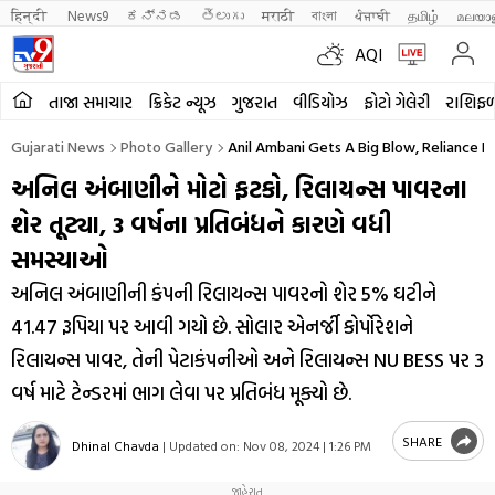
हिन्दी 
News9
ಕನ್ನಡ
తెలుగు
मराठी
বাংলা
ਪੰਜਾਬੀ
தமிழ்
മലയാ
AQI
તાજા સમાચાર
ક્રિકેટ ન્યૂઝ
ગુજરાત
વીડિયોઝ
ફોટો ગેલેરી
રાશિફ
Gujarati News
Photo Gallery
Anil Ambani Gets A Big Blow, Reliance P
અનિલ અંબાણીને મોટો ફટકો, રિલાયન્સ પાવરના
શેર તૂટ્યા, 3 વર્ષના પ્રતિબંધને કારણે વધી
સમસ્યાઓ
અનિલ અંબાણીની કંપની રિલાયન્સ પાવરનો શેર 5% ઘટીને
41.47 રૂપિયા પર આવી ગયો છે. સોલાર એનર્જી કોર્પોરેશને
રિલાયન્સ પાવર, તેની પેટાકંપનીઓ અને રિલાયન્સ NU BESS પર 3
વર્ષ માટે ટેન્ડરમાં ભાગ લેવા પર પ્રતિબંધ મૂક્યો છે.
SHARE
Dhinal Chavda
|
Updated on:
Nov 08, 2024 | 1:26 PM