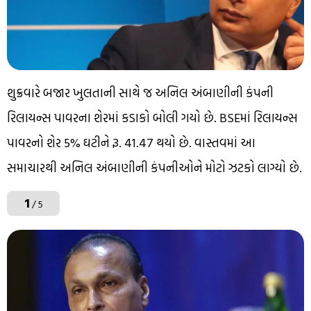
શુક્રવારે બજાર ખુલતાની સાથે જ અનિલ અંબાણીની કંપની
રિલાયન્સ પાવરના શેરમાં કડાકો બોલી ગયો છે. BSEમાં રિલાયન્સ
પાવરનો શેર 5% ઘટીને રૂ. 41.47 થયો છે. વાસ્તવમાં આ
સમાચારથી અનિલ અંબાણીની કંપનીઓને મોટો ઝટકો લાગ્યો છે.
1
/ 5