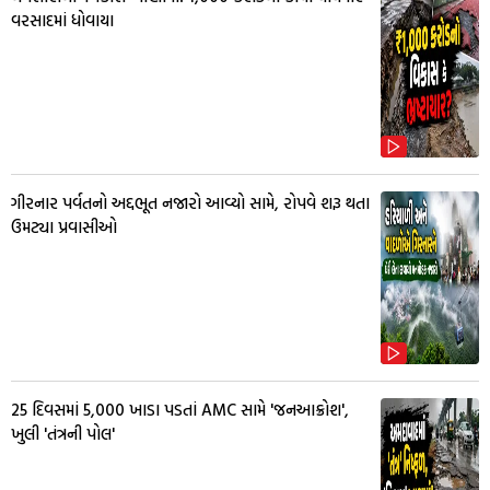
વરસાદમાં ધોવાયા
ગીરનાર પર્વતનો અદ્દભૂત નજારો આવ્યો સામે, રોપવે શરૂ થતા
ઉમટ્યા પ્રવાસીઓ
25 દિવસમાં 5,000 ખાડા પડતાં AMC સામે 'જનઆક્રોશ',
ખુલી 'તંત્રની પોલ'