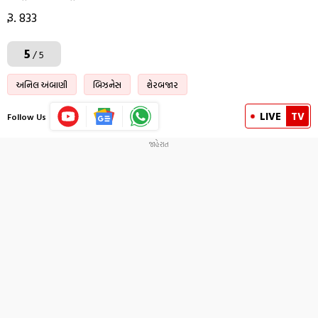
રૂ. 833
5
/ 5
અનિલ અંબાણી
બિઝનેસ
શેરબજાર
LIVE
TV
Follow Us