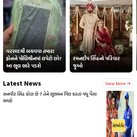
વરસાદથી બચવવા તમારા
ફોનને પોલિથીનમાં લપેટો છો?
રમનદીપ સિંહનો પરિવાર
આ ભૂલ ભારે પડશે
જુઓ
Latest News
View More
સનવીર સિંહ કોણ છે ? તેને શુભમન ગિલ કરતાં વધુ પૈસા
મળશે