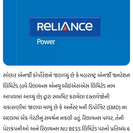
સોલાર એનર્જી કોર્પોરેશને જણાવ્યું છે કે મહારાષ્ટ્ર એનર્જી જનરેશન
લિમિટેડ (હવે રિલાયન્સ એનયુ બીઈએસએસ લિમિટેડ નામ
આપવામાં આવ્યું છે) દ્વારા સબમિટ કરાયેલા દસ્તાવેજોની
ચકાસણીમાં જાણવા મળ્યું છે કે અર્નેસ્ટ મની ડિપોઝિટ (EMD) ના
બદલામાં બેંક ગેરંટીનું સમર્થન નકલી હતું. રિલાયન્સ પાવર, તેની
પેટાકંપનીઓ અને રિલાયન્સ NU BESS લિમિટેડ પરનો પ્રતિબંધ 6