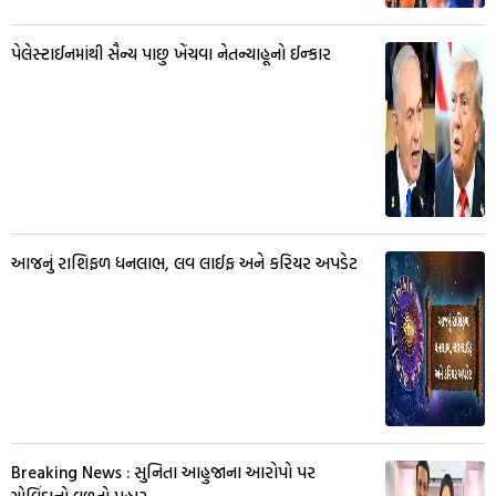
પેલેસ્ટાઈનમાંથી સૈન્ય પાછુ ખેંચવા નેતન્યાહૂનો ઈન્કાર
આજનું રાશિફળ ધનલાભ, લવ લાઈફ અને કરિયર અપડેટ
Breaking News : સુનિતા આહુજાના આરોપો પર