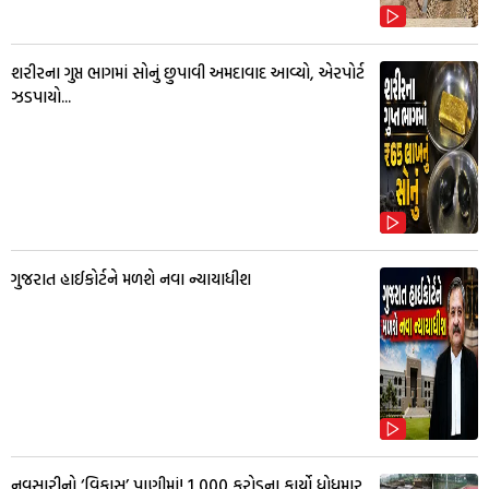
શરીરના ગુપ્ત ભાગમાં સોનું છુપાવી અમદાવાદ આવ્યો, એરપોર્ટ
ઝડપાયો...
ગુજરાત હાઈકોર્ટને મળશે નવા ન્યાયાધીશ
નવસારીનો ‘વિકાસ’ પાણીમાં! ₹1,000 કરોડના કાર્યો ધોધમાર