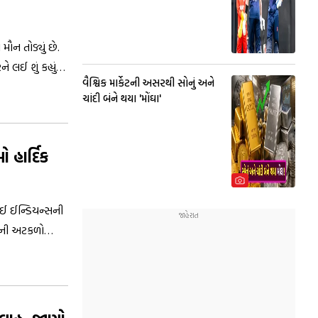
મૌન તોડ્યું છે.
લઈ શું કહ્યું
વૈશ્વિક માર્કેટની અસરથી સોનું અને
ચાંદી બંને થયા 'મોંઘા'
 હાર્દિક
ંબઈ ઈન્ડિયન્સની