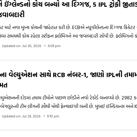
 ઈંગ્લેન્ડનો કોચ બન્યો આ દિગ્ગજ, 5 IPL ટ્રોફી જીત
જવાબદારી
 ક્રિકેટ માટે નવા મુખ્ય કોચની જાહેરાત કરી છે. ECBએ ન્યૂઝીલેન્ડના દિગ્ગજ ક્રિકેટ
ાંબા સમયથી કોચ રહેલા સ્ટીફન ફ્લેમિંગને આ જવાબદારી સોંપી છે. ફ્લેમિંગનો 
ગ્લેન્ડ માટે ઘણો મહત્વનો રહેશે. તેમના માર્ગદર્શન હેઠળ CSKએ પાંચ IPL ટાઇટ
Updated on: Jul 30, 2026
6:09 pm
ના વેલ્યુએશન સાથે RCB નંબર-1, જાણો IPLની તમામ
ંમત
્યુએશનની દોડમાં તમામ ટીમોને પાછળ છોડીને નવો રેકોર્ડ બનાવ્યો છે. 2982 ક
બેંગલુરુની ટીમ લીગની સૌથી મોંઘી ફ્રેન્ચાઇઝી બની છે. મુંબઈ ઈન્ડિયન્સ અને
Kથી લઈને LSG સુધીની બાકીની ટીમોની કિંમત કેટલી છે? જાણો IPLની તમામ 10 ફ્
Updated on: Jul 29, 2026
9:10 pm