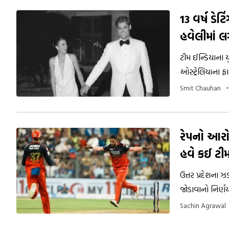
13 વર્ષ ડેટ
હવેલીમાં લ
ટીમ ઈન્ડિયાના ય
ઓસ્ટ્રેલિયાના ફ
સારાહ સાથે લગ્
Smit Chauhan
એકબીજાને ડેટ કર
ઇટાલીની ઐતિહાસિ
રેપનો આરો
હવે કઈ ટીમ
ઉત્તર પ્રદેશના
જોડાવાનો નિર્ણય 
Sachin Agrawal