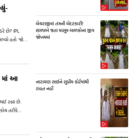
ું-
બેચરાજીમાં તંત્રની બેદરકારી!
શાળાએ જતા માસૂમ બાળકોના જીવ
ડરે છે? IPL
જોખમમાં
્યો હતો. જોકે,
ો આ વીડિયો
7 માં આ
નારાયણ સાઈને સુપ્રીમ કોર્ટમાંથી
રાહત નહીં
થઈ રહ્યા છે.
કોચ તરીકે