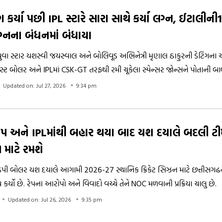
િંગ કર્યા પછી IPL સ્ટારે સારા સાથે કર્યા લગ્ન, ઈટાલી
ગ્નના બંધનમાં બંધાયા
ુવા સ્ટાર યશસ્વી જયસ્વાલ અને બોલિવૂડ અભિનેત્રી મૃણાલ ઠાકુરની ડેટિંગના ચ
ાસ્ટ બોલર અને IPLમાં CSK-GT તરફથી રમી ચૂકેલા સ્પેન્સર જોન્સને પોતાની બ
ન કરી લીધા છે. બંનેની લવ સ્ટોરી સ્કૂલના દિવસોથી શરૂ થઈ હતી અને લાંબા સ
Updated on: Jul 27, 2026
9:34 pm
્યા બાદ હવે લગ્નના બંધનમાં બંધાયા છે. ખાસ વાત એ છે કે 2024માં સગાઈ કર્
ક હવેલીમાં લગ્ન કર્યા છે.
પ અને IPLમાંથી બહાર થયા બાદ યશ દયાલે બદલી ટી
 માટે રમશે
 ઝડપી બોલર યશ દયાલે આગામી 2026-27 સ્થાનિક ક્રિકેટ સિઝન માટે છત્તીસગઢ
કર્યો છે. રેપના આરોપો અને વિવાદો વચ્ચે તેને NOC મળવાની પ્રક્રિયા ચાલુ છે.
Updated on: Jul 26, 2026
9:35 pm