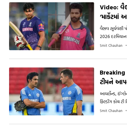
Video: વૈભવ
‘માર્કેટમા
વૈભવ સૂર્યવંશી પ
2026 દરમિયાન ર
વૈભવના જવાબ કર
Smit Chauhan
સોશિયલ મીડિયા
Breaking N
ટીમને આપશ
આયર્લેન્ડ, ઈંગ્લ
ફિલ્ડીંગ કોચ ટ
જોડાયો છે.
Smit Chauhan