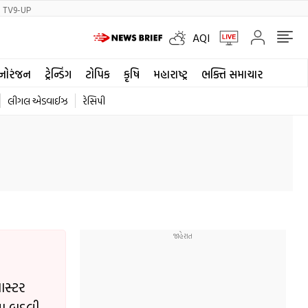
TV9-UP
AQI
નોરંજન
ટ્રેન્ડિંગ
ટોપિક
કૃષિ
મહારાષ્ટ્ર
ભક્તિ સમાચાર
લીગલ એડવાઈઝ
રેસિપી
ાસ્ટર
િશા બદલી