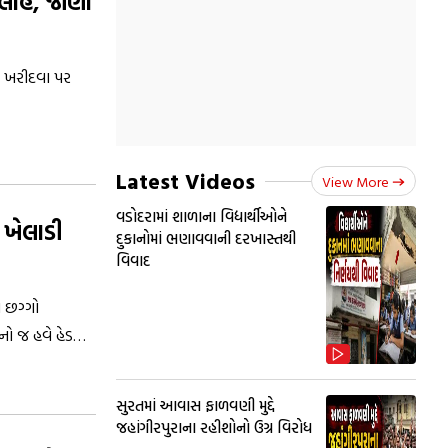
સલાહ, જાણો
ને ખરીદવા પર
Latest Videos
View More
વડોદરામાં શાળાના વિદ્યાર્થીઓને
 ખેલાડી
દુકાનોમાં ભણાવવાની દરખાસ્તથી
વિવાદ
ો છગ્ગો
ેનો જ હવે હેડ
સુરતમાં આવાસ ફાળવણી મુદ્દે
જહાંગીરપુરાના રહીશોનો ઉગ્ર વિરોધ