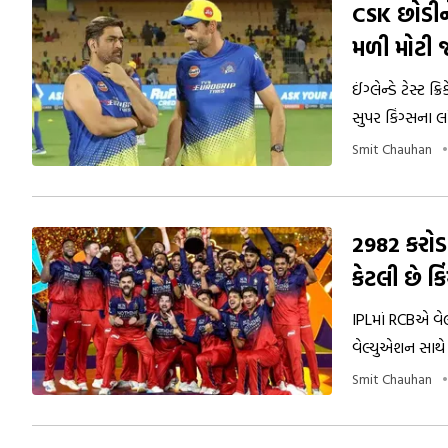
CSK છોડીને
મળી મોટી 
ઈંગ્લેન્ડે ટેસ્ટ
સુપર કિંગ્સના લ
શાનદાર અનુભવ ઈં
Smit Chauhan
2982 કરોડ
કેટલી છે કિ
IPLમાં RCBએ વેલ
વેલ્યુએશન સાથે 
સામેલ છે. તો CS
Smit Chauhan
વેલ્યુએશન.