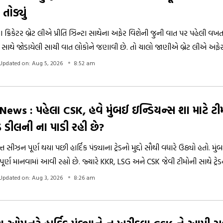
 તોડ્યું
ાના ક્રિકેટર બ્રેટ લીએ પ્રીતિ ઝિન્ટા સાથેના અફેર વિશેની જુની વાત પર પહેલી વખત 
ાથે જોડાયેલી સાચી વાત લોકોને જણાવી છે. તો ચાલો જાણીએ બ્રેટ લીએ અફેરને 
Updated on: Aug 5, 2026
8:52 am
ews : પહેલા CSK, હવે મુંબઈ ઇન્ડિયન્સ શા માટે ટીમો
રેડ ડીલની ના પાડી રહી છે?
ીઝન પૂર્ણ થયા પછી હાર્દિક પંડ્યાના ટ્રેડનો મુદ્દો સૌથી વધારે ઉઠ્યો હતો. મુ
આવી રહ્યો છે. જ્યારે KKR, LSG અને CSK જેવી ટીમોની સાથે ટ્રેડની અટકળો
રહી છે.
Updated on: Aug 3, 2026
8:26 am