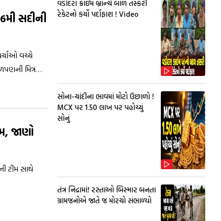
વડોદરા ક્રાઇમ બ્રાન્ચે બાળ તસ્કરી
રેકેટનો કર્યો પર્દાફાશ ! Video
ની16મી સદીની
ર્ચાઓ વચ્ચે
ાળપણની મિત્ર
મય સુધી
યા બાદ કપલે
સોના-ચાંદીના ભાવમાં મોટો ઉછાળો !
MCX પર ₹1.50 લાખ પર પહોચ્યું
સોનું
મ, જાણો
ની ટીમ સાથે
તંત્ર નિદ્રામાં! રસ્તાઓ બિસ્માર બનતા
ગ્રામજનોએ જાતે જ મોરચો સંભાળ્યો