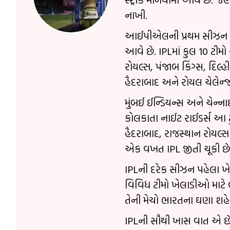
નાખી.
આઈપીએલની પ્રથમ સીઝન 200
આવે છે. IPLમાં કુલ 10 ટીમો 
રોયલ્સ, પંજાબ કિંગ્સ, દિલ
હૈદરાબાદ અને રોયલ ચેલેન્જર
મુંબઈ ઈન્ડિયન્સ અને ચેન્ના
કોલકાતા નાઈટ રાઈડર્સ આ ટુ
હૈદરાબાદ, રાજસ્થાન રોયલ્
એક વખત IPL જીતી ચૂકી છે
IPLની દરેક સીઝન પહેલા ખ
વિવિધ ટીમો ખેલાડીઓ માટે 
તેની મેચો ભારતના ઘણા શહેર
IPLની સૌથી ખાસ વાત એ છે 