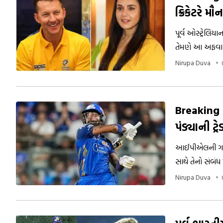
ક્રિકેટરે મૌન
પૂર્વ ઓસ્ટ્રેલિય
તેમણે આ અફવા સ
છે.
Nirupa Duva
Breaking N
પંડ્યાની ટ્
આઈપીએલની ગત્ત સ
સાથે તેનો સંબંધ પૂર્ણ માનવામાં 
લગાવવામાં આવી 
Nirupa Duva