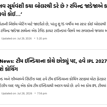
 સૂર્યવંશી કયા બોલરથી ડરે છે ? રવિન્દ્ર જાડેજાએ કહ્ય
ં આવો કોઈ…’
ોતાની નિર્ભય બેટિંગ માટે જાણીતો છે, પરંતુ શું 15 વર્ષીય આ સ્ટાર કોઈ બોલરથી 
વિન્દ્ર જાડેજા સાથેના એક રેપિડ ફાયર રાઉન્ડમાં વૈભવે આ સવાલનો જવાબ આપ
તાં જાડેજાની એક લાઇન વધુ ચર્ચામાં આવી છે. વૈભવ-જાડેજાનો IPL 2026 ન
Updated on: Jul 29, 2026
5:20 pm
 પર વાયરલ થયો છે.
ews: ટીમ ઈન્ડિયાના કોચે છોડ્યું પદ, હવે IPL 202
ે કોચિંગ
ેન્ડ અને ઝીમ્બાબ્વે સિરીઝ બાદ હવે ટીમ ઈન્ડિયાના કોચિંગ સ્ટાફમાં મોટા ફેરફાર 
ી દિલીપ બાદ વધુ એક કોચ ટીમ ઈન્ડિયાથી અલગ થયો છે. હવે આ કોચ IPL ટીમમાં 
Updated on: Jul 28, 2026
7:56 pm