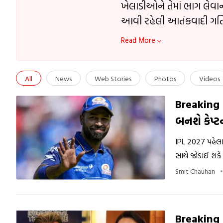
ખેલાડીઓને તેમાં ભાગ લેવાની 
આવી રહેલી આતંકવાદી ગત
Read More
All
News
Web Stories
Photos
Videos
Breaking N
બનશે કેપ્ટ
IPL 2027 પહેલા 
સાથે જોડાઈ શકે
ફેરફાર જોવા મળી 
Smit Chauhan
Breaking Ne