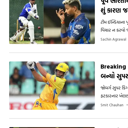
પૂર્વ ભાર
શું કારણ જણ
ટીમ ઈન્ડિયાના પૂ
વિચાર ન કરવો જ
Sachin Agrawal
Breaking 
બન્યો સુપર
જોબર્ગ સુપર કિં
ફટકારનાર ખેલાડી 
કોચ બનતા આ ખેલ
Smit Chauhan