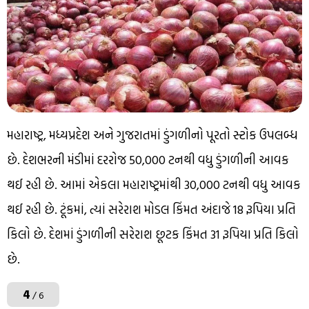
મહારાષ્ટ્ર, મધ્યપ્રદેશ અને ગુજરાતમાં ડુંગળીનો પૂરતો સ્ટોક ઉપલબ્ધ
છે. દેશભરની મંડીમાં દરરોજ 50,000 ટનથી વધુ ડુંગળીની આવક
થઈ રહી છે. આમાં એકલા મહારાષ્ટ્રમાંથી 30,000 ટનથી વધુ આવક
થઈ રહી છે. ટૂંકમાં, ત્યાં સરેરાશ મોડલ કિંમત અંદાજે 18 રૂપિયા પ્રતિ
કિલો છે. દેશમાં ડુંગળીની સરેરાશ છૂટક કિંમત 31 રૂપિયા પ્રતિ કિલો
છે.
4
/ 6