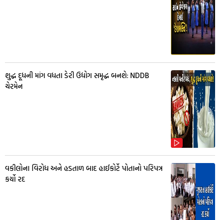
શુદ્ધ દૂધની માંગ વધતા ડેરી ઉદ્યોગ સમૃદ્ધ બનશે: NDDB
ચેરમેન
વકીલોના વિરોધ અને હડતાળ બાદ હાઈકોર્ટે પોતાનો પરિપત્ર
કર્યો રદ