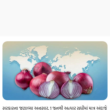
સરકારના જણાવ્યા અનુસાર, 1 જૂનથી અત્યાર સુધીમાં માત્ર અંદાજે