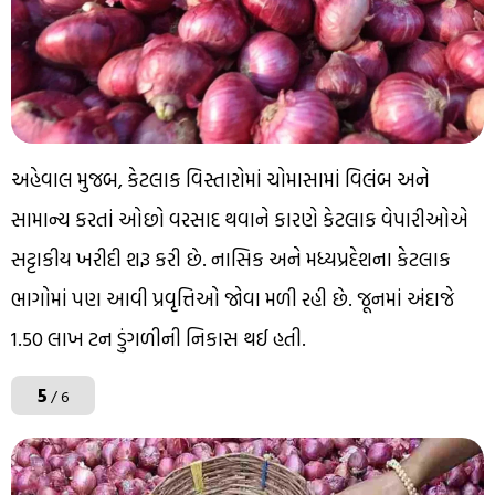
અહેવાલ મુજબ, કેટલાક વિસ્તારોમાં ચોમાસામાં વિલંબ અને
સામાન્ય કરતાં ઓછો વરસાદ થવાને કારણે કેટલાક વેપારીઓએ
સટ્ટાકીય ખરીદી શરૂ કરી છે. નાસિક અને મધ્યપ્રદેશના કેટલાક
ભાગોમાં પણ આવી પ્રવૃત્તિઓ જોવા મળી રહી છે. જૂનમાં અંદાજે
1.50 લાખ ટન ડુંગળીની નિકાસ થઈ હતી.
5
/ 6