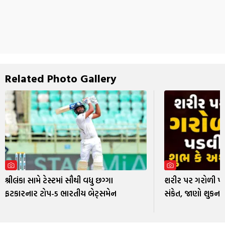
Related Photo Gallery
શ્રીલંકા સામે ટેસ્ટમાં સૌથી વધુ છગ્ગા
શરીર પર ગરોળી પ
ફટકારનાર ટોપ-5 ભારતીય બેટ્સમેન
સંકેત, જાણો શુકન શ