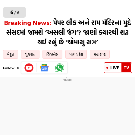
6
/ 6
Breaking News:
પેપર લીક અને રામ મંદિરના મુદ્દે
સંસદમાં જામશે ‘અસલી જંગ’? જાણો ક્યારથી શરૂ
થઈ રહ્યું છે ‘ચોમાસુ સત્ર’
ખેડૂત
ગુજરાત
બિઝનેસ
મધ્ય પ્રદેશ
મહારાષ્ટ્ર
LIVE
TV
Follow Us