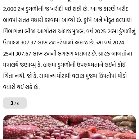
2,000 ટન ડુંગળીની જ ખરીદી થઈ શકી છે. આ જ કારણે ખરીદ
ભાવમાં સતત વધારો કરવામાં આવ્યો છે. કૃષિ અને ખેડૂત કલ્યાણ
વિભાગના બીજા આગોતરા અંદાજ મુજબ, વર્ષ 2025-26માં ડુંગળીનું
ઉત્પાદન 307.37 લાખ ટન રહેવાનો અંદાજ છે. આ વર્ષ 2024-
25ના 307.67 લાખ ટનની લગભગ બરાબર છે. ગ્રાહક બાબતોના
મંત્રાલયે જણાવ્યું કે, હાલમાં ડુંગળીની ઉપલબ્ધતાને લઈને કોઈ
ચિંતા નથી. જો કે, સામાન્ય મોસમી વલણ મુજબ કિંમતોમાં થોડો
વધારો થઈ શકે છે.
3
/ 6