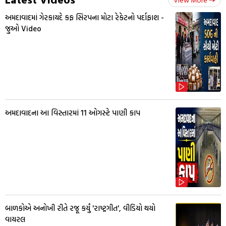
અમદાવાદમાં ગેરકાયદે કફ સિરપના મોટા રેકેટનો પર્દાફાશ -
જુઓ Video
અમદાવાદના આ વિસ્તારમાં 11 ઓગસ્ટે પાણી કાપ
બાળકોએ અનોખી રીતે રજૂ કર્યું 'રાષ્ટ્રગીત', વીડિયો થયો
વાયરલ