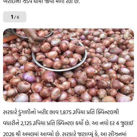
ખરીદીની ઝડપ ધીમી જોવા મળી રહી છે.
1
/ 6
સરકારે ડુંગળીનો ખરીદ ભાવ 1,875 રૂપિયા પ્રતિ ક્વિન્ટલથી
વધારીને 2,125 રૂપિયા પ્રતિ ક્વિન્ટલ કર્યો છે. આ નવો દર 4 જુલાઈ
2026 થી અમલમાં આવ્યો છે. સરકારે જણાવ્યું કે, આ સીઝનમાં