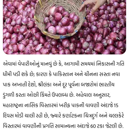
એવામાં વેપારીઓનું માનવું છે કે, આગામી સમયમાં નિકાસની ગતિ
ધીમી પડી શકે છે; કારણ કે પાકિસ્તાન અને ચીનના સસ્તા નવા
પાક અખાતી દેશો, શ્રીલંકા અને દૂર પૂર્વના બજારોમાં ભારતીય
ડુંગળી કરતા ઓછી કિંમતે ઉપલબ્ધ છે. અહેવાલ અનુસાર,
મહારાષ્ટ્રના નાસિક વિસ્તારમાં ખરીફ પાકની વાવણી અંદાજે 15
દિવસ મોડી ચાલી રહી છે, જ્યારે કર્ણાટકના ચિત્રદુર્ગ અને ચલ્લકેરે
વિસ્તારમાં વાવણીની પ્રગતિ સામાન્યના અંદાજે 60 ટકા જેટલી છે.