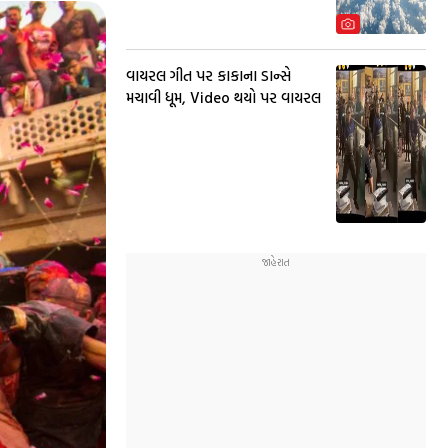
વાયરલ ગીત પર કાકાના ડાન્સે
મચાવી ધૂમ, Video થયો પર વાયરલ