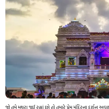
જો તમે મથુરા જઈ રહ્યાં છો તો તમારે પ્રેમ મંદિરના દર્શન 