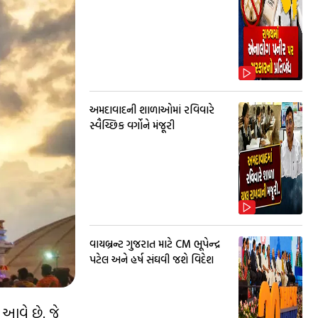
અમદાવાદની શાળાઓમાં રવિવારે
સ્વૈચ્છિક વર્ગોને મંજૂરી
વાયબ્રન્ટ ગુજરાત માટે CM ભૂપેન્દ્ર
પટેલ અને હર્ષ સંઘવી જશે વિદેશ
 આવે છે. જે