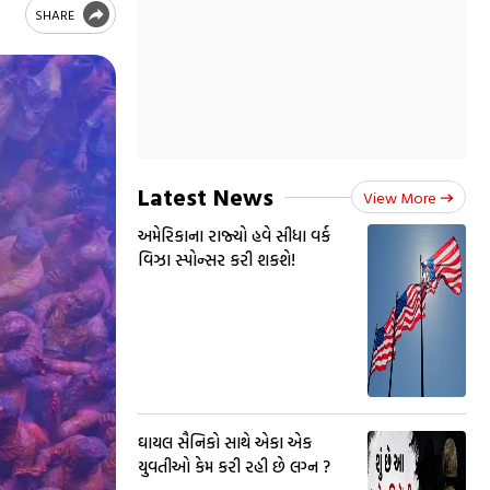
SHARE
Latest News
View More
અમેરિકાના રાજ્યો હવે સીધા વર્ક
વિઝા સ્પોન્સર કરી શકશે!
ઘાયલ સૈનિકો સાથે એકા એક
યુવતીઓ કેમ કરી રહી છે લગ્ન ?