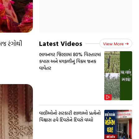
Latest Videos
મજ રંગોથી
View More
ભાવનગર જિલ્લામાં 80% વિસ્તારમાં
કપાસ અને મગફળીનું વિક્રમ જનક
વાવેતર
વાલીઓનો સરકારી શાળાઓ પ્રત્યેનો
વિશ્વાસ હવે દિવસેને દિવસે વધ્યો