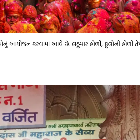
મોનું આયોજન કરવામાં આવે છે. લઠ્ઠમાર હોળી, ફૂલોની હોળી તે