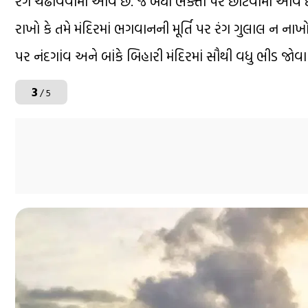
રંગ ચઢાવવામાં આવે છે. જે બધા ભક્તો પર છાંટવામાં આવે છે
રાખો કે તમે મંદિરમાં ભગવાનની મૂર્તિ પર રંગ ગુલાલ ન ના
પર નંદગાંવ અને બાંકે બિહારી મંદિરમાં સૌથી વધુ ભીડ જોવા 
3
/ 5