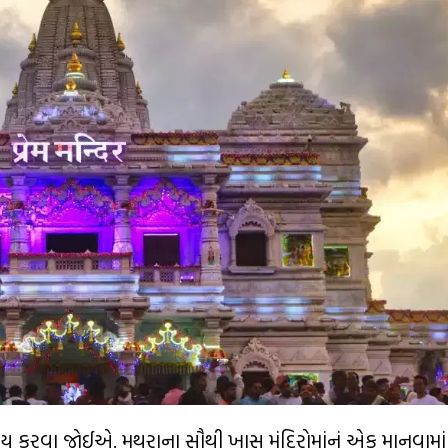
અવશ્ય કરવા જોઈએ. મથુરાના સૌથી ખાસ મંદિરોમાંનું એક માનવામાં