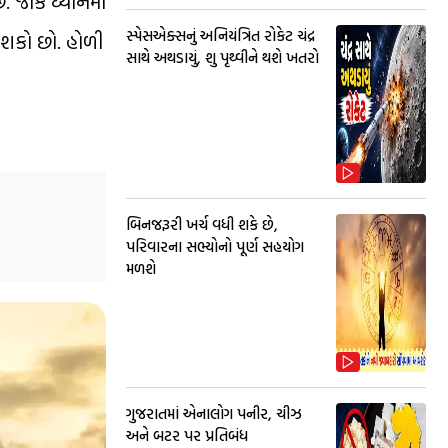
 જોકે ધ્યાનમાં
સ્પેસએક્સનું અનિયંત્રિત રોકેટ ચંદ્ર
 શકો છો. હોળી
સાથે અથડાયું, શુ પૃથ્વીને થશે ખતરો
બિનજરૂરી ખર્ચ વધી શકે છે,
પરિવારના સભ્યોનો પૂર્ણ સહયોગ
મળશે
ગુજરાતમાં એનાલોગ પનીર, ચીઝ
અને બટર પર પ્રતિબંધ