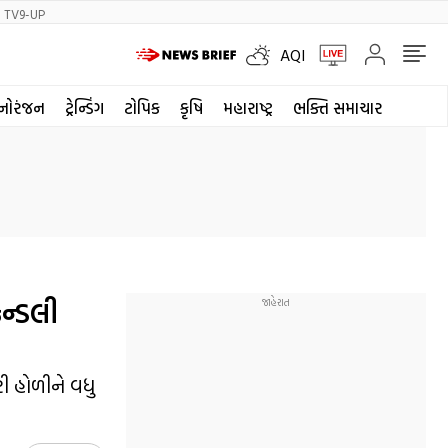
TV9-UP
AQI
નોરંજન
ટ્રેન્ડિંગ
ટોપિક
કૃષિ
મહારાષ્ટ્ર
ભક્તિ સમાચાર
ેન્ડલી
ી હોળીને વધુ