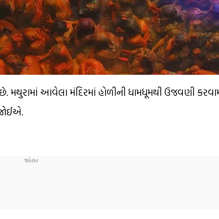
ે. મથુરામાં આવેલા મંદિરમાં હોળીની ધામધૂમથી ઉજવણી કરવામા
 જોઈએ.