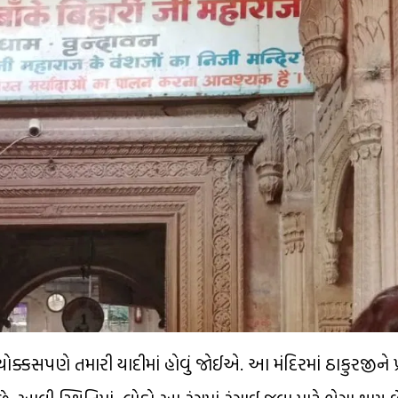
 ચોક્કસપણે તમારી યાદીમાં હોવું જોઈએ. આ મંદિરમાં ઠાકુરજીને પ