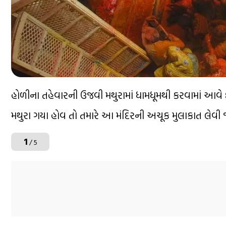
હોળીના તહેવારની ઉજવી મથુરામાં ધામધૂમથી કરવામાં આવે છ
મથુરા ગયા હોવ તો તમારે આ મંદિરની અચૂક મુલાકાત લેવી
1
/ 5