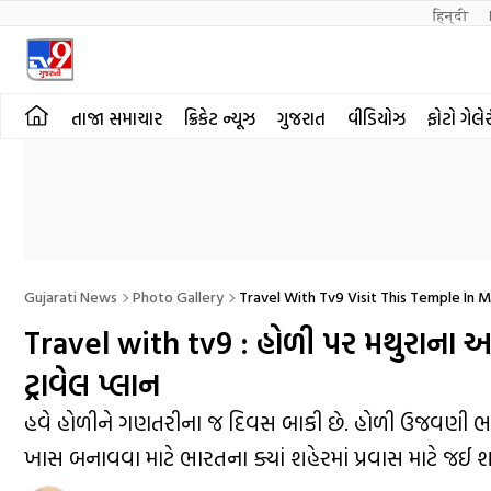
हिन्दी 
તાજા સમાચાર
ક્રિકેટ ન્યૂઝ
ગુજરાત
વીડિયોઝ
ફોટો ગેલે
Gujarati News
Photo Gallery
Travel With Tv9 Visit This Temple In M
Travel with tv9 : હોળી પર મથુરાના આ મ
ટ્રાવેલ પ્લાન
હવે હોળીને ગણતરીના જ દિવસ બાકી છે. હોળી ઉજવણી ભારત
ખાસ બનાવવા માટે ભારતના ક્યાં શહેરમાં પ્રવાસ માટે જઈ 