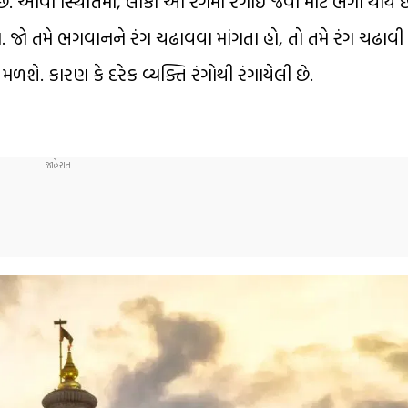
. આવી સ્થિતિમાં, લોકો આ રંગમાં રંગાઈ જવા માટે ભેગા થાય છે.
ખો. જો તમે ભગવાનને રંગ ચઢાવવા માંગતા હો, તો તમે રંગ ચઢાવી
મળશે. કારણ કે દરેક વ્યક્તિ રંગોથી રંગાયેલી છે.