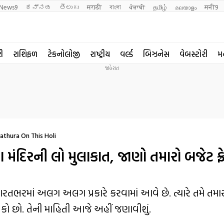
News9
ಕನ್ನಡ
తెలుగు
मराठी
বাংলা
ਪੰਜਾਬੀ
தமிழ்
മലയാളം
मनी9
રી
રાશિફળ
ટેકનોલોજી
રાષ્ટ્રીય
વર્લ્ડ
બિઝનેસ
વેબસ્ટોરી
મ
athura On This Holi
ંદિરની લો મુલાકાત, જાણો તમારો બજેટ ફ્ર
ભરમાં અલગ અલગ પ્રકારે કરવામાં આવે છે. ત્યારે તમે તમાર
શકો છો. તેની માહિતી આજે અહીં જણાવીશું.