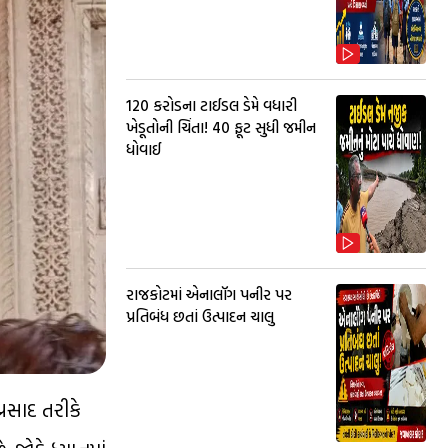
₹120 કરોડના ટાઈડલ ડેમે વધારી
ખેડૂતોની ચિંતા! 40 ફૂટ સુધી જમીન
ધોવાઈ
રાજકોટમાં એનાલૉગ પનીર પર
પ્રતિબંધ છતાં ઉત્પાદન ચાલુ
્રસાદ તરીકે