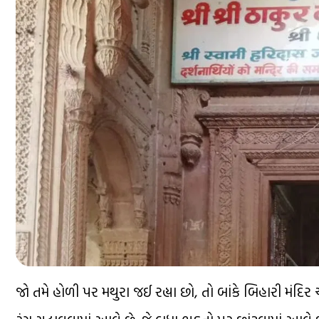
જો તમે હોળી પર મથુરા જઈ રહ્યા છો, તો બાંકે બિહારી મંદિર