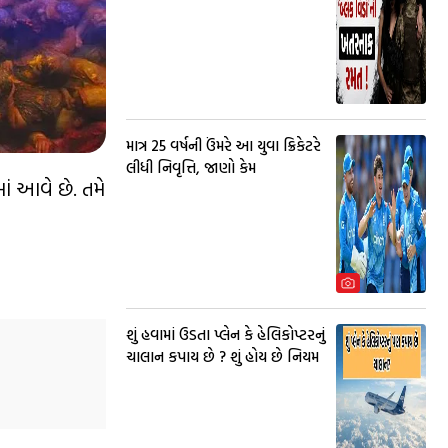
માત્ર 25 વર્ષની ઉંમરે આ યુવા ક્રિકેટરે
લીધી નિવૃત્તિ, જાણો કેમ
ં આવે છે. તમે
શું હવામાં ઉડતા પ્લેન કે હેલિકોપ્ટરનું
ચાલાન કપાય છે ? શું હોય છે નિયમ