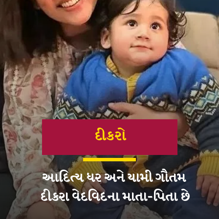
દીકરો
આદિત્ય ધર અને યામી ગૌતમ
દીકરા વેદવિદના માતા-પિતા છે