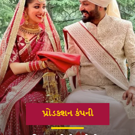
પ્રોડક્શન કંપની