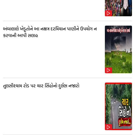
અંબાલાલે ખેડૂતોને આ નક્ષત્ર દરમિયાન પાણીને ઉપયોગ ન
કરવાની આપી સલાહ
તુલસીશ્યામ રોડ પર ચાર સિંહોનો દુર્લભ નજારો