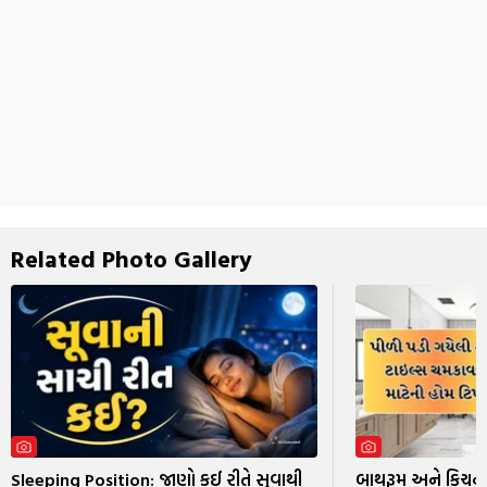
Related Photo Gallery
Sleeping Position: જાણો કઈ રીતે સૂવાથી
બાથરૂમ અને કિચનન