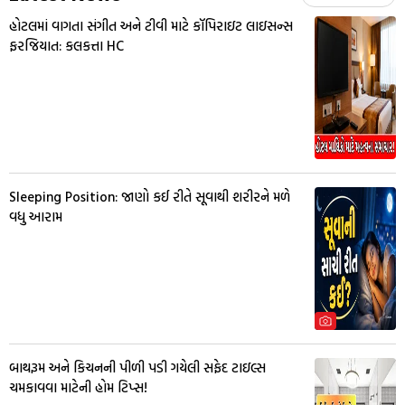
હોટલમાં વાગતા સંગીત અને ટીવી માટે કૉપિરાઇટ લાઇસન્સ
ફરજિયાત: કલકત્તા HC
Sleeping Position: જાણો કઈ રીતે સૂવાથી શરીરને મળે
વધુ આરામ
બાથરૂમ અને કિચનની પીળી પડી ગયેલી સફેદ ટાઇલ્સ
ચમકાવવા માટેની હોમ ટિપ્સ!