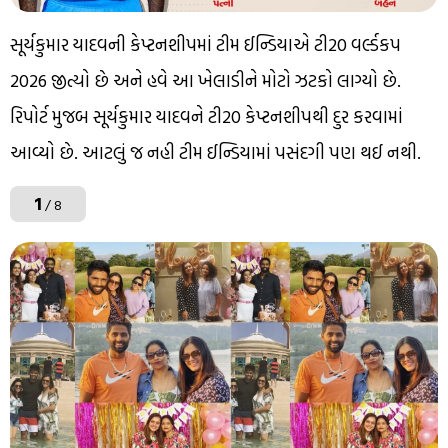
સૂર્યકુમાર યાદવની કેપ્ટનશીપમાં ટીમ ઈન્ડિયાએ ટી20 વર્લ્ડકપ
2026 જીત્યો છે અને હવે આ ખેલાડીને મોટો ઝટકો લાગ્યો છે.
રિપોર્ટ મુજબ સૂર્યકુમાર યાદવને ટી20 કેપ્ટનશીપથી દુર કરવામાં
આવ્યો છે. આટલું જ નહી ટીમ ઈન્ડિયામાં પસંદગી પણ થઈ નથી.
1
/ 8