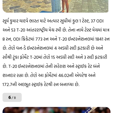
સૂર્ય કુમાર યાદવે ભારત માટે અત્યાર સુધીમાં કુલ 1 ટેસ્ટ, 37 ODI
અને 53 T-20 આંતરરાષ્ટ્રીય મેચ રમી છે. તેના નામે ટેસ્ટ મેચમાં માત્ર
8 રન, ODI ક્રિકેટમાં 773 રન અને T-20 ઈન્ટરનેશનલમાં 1841 રન
છે. તેણે વન-ડે ઈન્ટરનેશનલમાં 4 અડધી સદી ફટકારી છે અને
સૌથી ટૂંકા ફોર્મેટ T-20માં તેણે 15 અડધી સદી અને 3 સદી ફટકારી
છે. T-20 ઈન્ટરનેશનલમાં તેની સરેરાશ અને સ્ટ્રાઈક રેટ બંને
શાનદાર રહ્યા છે. તેણે આ ફોર્મેટમાં 46.02ની એવરેજ અને
172.7ની અદભૂત સ્ટ્રાઈક રેટથી રન બનાવ્યા છે.
6
/ 8