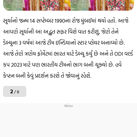
સૂર્યાનો જન્મ 14 સપ્ટેમ્બર 1990ના રોજ મુંબઈમાં થયો હતો. આજે
આપણે સૂર્યાની આ અદ્ભુત સફર વિશે વાત કરીશું, જેણે તેને
ડેબ્યૂના 3 વર્ષમાં આજે ટીમ ઇન્ડિયાનો સ્ટાર પ્લેયર બનાવ્યો છે.
આજે તેણે ત્રણેય ફોર્મેટમાં ભારત માટે ડેબ્યૂ કર્યું છે અને તે ODI વર્લ્ડ
કપ 2023 માટે પણ ભારતીય ટીમનો ભાગ બની ચૂક્યો છે. હવે
કેપ્ટન બની કેવું પ્રદર્શન કરશે તે જોવાનું રહેશે.
2
/ 8