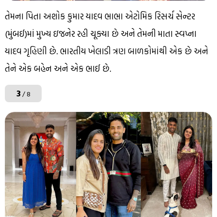
તેમના પિતા અશોક કુમાર યાદવ ભાભા એટોમિક રિસર્ચ સેન્ટર
(મુંબઈ)માં મુખ્ય ઇજનેર રહી ચૂક્યા છે અને તેમની માતા સ્વપ્ના
યાદવ ગૃહિણી છે. ભારતીય ખેલાડી ત્રણ બાળકોમાંથી એક છે અને
તેને એક બહેન અને એક ભાઈ છે.
3
/ 8