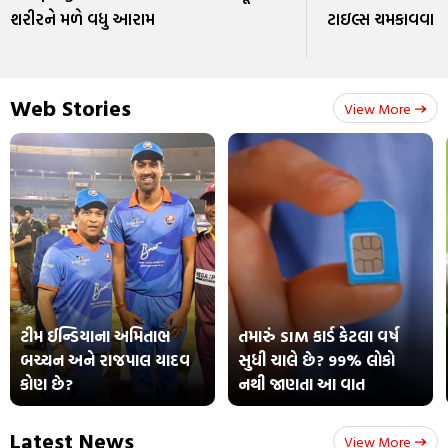
શરીરને મળે વધુ આરામ
ટાઇલ્સ ચમકાવવા મા
Web Stories
View More
ટીમ ઈન્ડિયાના અમિતાભ
તમારું SIM કાર્ડ કેટલા વર્ષ
બચ્ચન અને રાજપાલ યાદવ
સુધી ચાલે છે? 99% લોકો
કોણ છે?
નથી જાણતા આ વાત
Latest News
View More