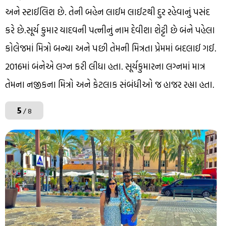
અને સ્ટાઈલિશ છે. તેની બહેન લાઈમ લાઈટથી દુર રહેવાનું પસંદ
કરે છે.સૂર્ય કુમાર યાદવની પત્નીનું નામ દેવીશા શેટ્ટી છે બંને પહેલા
કોલેજમાં મિત્રો બન્યા અને પછી તેમની મિત્રતા પ્રેમમાં બદલાઈ ગઈ.
2016માં બંનેએ લગ્ન કરી લીધા હતા. સૂર્યકુમારના લગ્નમાં માત્ર
તેમના નજીકના મિત્રો અને કેટલાક સંબંધીઓ જ હાજર રહ્યા હતા.
5
/ 8