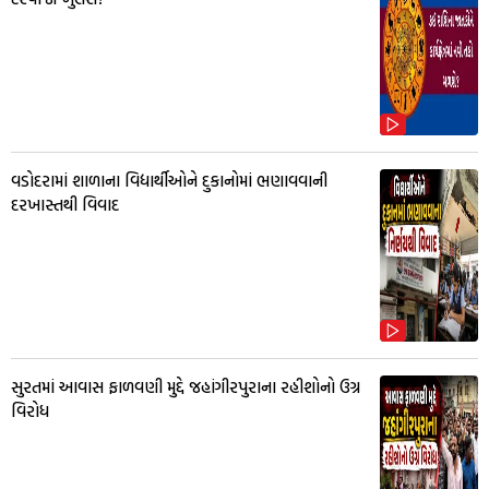
વડોદરામાં શાળાના વિદ્યાર્થીઓને દુકાનોમાં ભણાવવાની
દરખાસ્તથી વિવાદ
સુરતમાં આવાસ ફાળવણી મુદ્દે જહાંગીરપુરાના રહીશોનો ઉગ્ર
વિરોધ