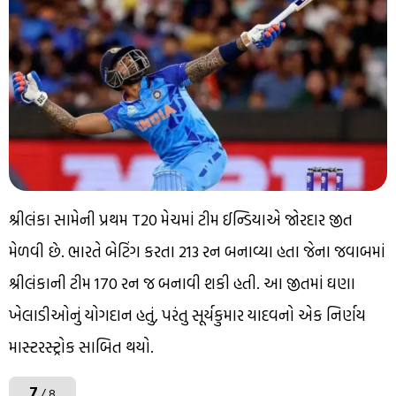
શ્રીલંકા સામેની પ્રથમ T20 મેચમાં ટીમ ઈન્ડિયાએ જોરદાર જીત
મેળવી છે. ભારતે બેટિંગ કરતા 213 રન બનાવ્યા હતા જેના જવાબમાં
શ્રીલંકાની ટીમ 170 રન જ બનાવી શકી હતી. આ જીતમાં ઘણા
ખેલાડીઓનું યોગદાન હતું, પરંતુ સૂર્યકુમાર યાદવનો એક નિર્ણય
માસ્ટરસ્ટ્રોક સાબિત થયો.
7
/ 8