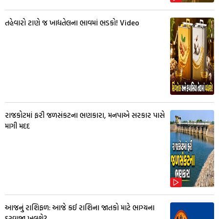
તહેવારો ટાણે જ ખાદ્યતેલના ભાવમાં ભડકો! Video
રાજકોટમાં ફરી જળસંકટના ભણકારા, મનપાએ સરકાર પાસે
માગી મદદ
આજનું રાશિફળ: આજે કઈ રાશિના જાતકો માટે ભાગ્યના
દરવાજા ખુલશે?