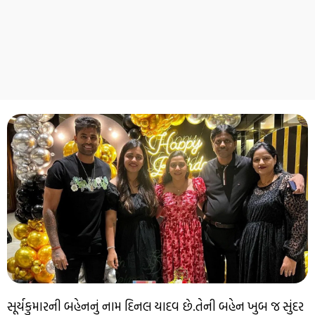
સૂર્યકુમારની બહેનનું નામ દિનલ યાદવ છે.તેની બહેન ખુબ જ સુંદર