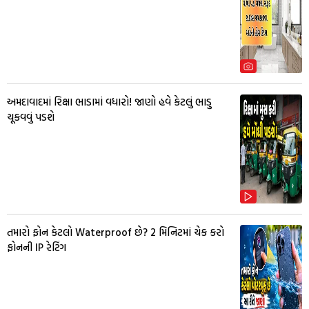
અમદાવાદમાં રિક્ષા ભાડામાં વધારો! જાણો હવે કેટલું ભાડુ
ચૂકવવું પડશે
તમારો ફોન કેટલો Waterproof છે? 2 મિનિટમાં ચેક કરો
ફોનની IP રેટિંગ