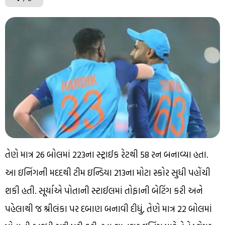
તેણે માત્ર 26 બોલમાં 223ના સ્ટ્રાઈક રેટથી 58 રન બનાવ્યા હતા.
આ ઇનિંગની મદદથી ટીમ ઇન્ડિયા 213ના મોટા સ્કોર સુધી પહોંચી
શકી હતી. સૂર્યાએ પોતાની સ્ટાઈલમાં તોફાની બેટિંગ કરી અને
પહેલાથી જ શ્રીલંકા પર દબાણ બનાવી દીધું, તેણે માત્ર 22 બોલમાં