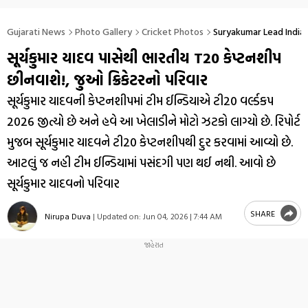
Gujarati News
Photo Gallery
Cricket Photos
Suryakumar Lead India 
સૂર્યકુમાર યાદવ પાસેથી ભારતીય T20 કેપ્ટનશીપ
છીનવાશે!, જુઓ ક્રિકેટરનો પરિવાર
સૂર્યકુમાર યાદવની કેપ્ટનશીપમાં ટીમ ઈન્ડિયાએ ટી20 વર્લ્ડકપ
2026 જીત્યો છે અને હવે આ ખેલાડીને મોટો ઝટકો લાગ્યો છે. રિપોર્ટ
મુજબ સૂર્યકુમાર યાદવને ટી20 કેપ્ટનશીપથી દુર કરવામાં આવ્યો છે.
આટલું જ નહી ટીમ ઈન્ડિયામાં પસંદગી પણ થઈ નથી. આવો છે
સૂર્યકુમાર યાદવનો પરિવાર
SHARE
Nirupa Duva
|
Updated on:
Jun 04, 2026 | 7:44 AM