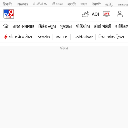
हिन्दी 
News9
ಕನ್ನಡ
తెలుగు
मराठी
বাংলা
ਪੰਜਾਬੀ
தமிழ்
മലയാ
AQI
તાજા સમાચાર
ક્રિકેટ ન્યૂઝ
ગુજરાત
વીડિયોઝ
ફોટો ગેલેરી
રાશિફ
કોમનવેલ્થ ગેમ્સ
Stocks
હવામાન
Gold-Silver
ટિપ્સ એન્ડ ટ્રિક્સ