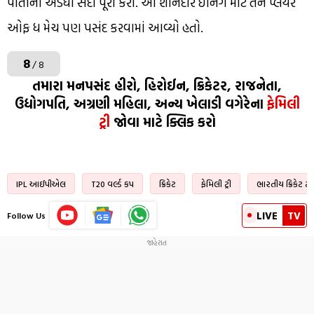
પોતાની અડધી સદી પૂરી કરી. આ શાનદાર ઇનિંગ માટે તેને પ્લેયર
ઓફ ધ મેચ પણ પસંદ કરવામાં આવ્યો હતો.
8
/ 8
તમારા મનપસંદ હીરો, હિરોઈન, ક્રિકેટર, રાજનેતા,
ઉદ્યોગપતિ, અગ્રણી મહિલા, અન્ય ખેલાડી વગેરેના
ફેમિલી
ટ્રી
જોવા માટે ક્લિક કરો
IPL આઈપીએલ
T20 વર્લ્ડ કપ
ક્રિકેટ
ફેમિલી ટ્રી
ભારતીય ક્રિકેટ ટ
LIVE
TV
Follow Us