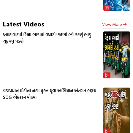
Latest Videos
View More
અમદાવાદમાં રિક્ષા ભાડામાં વધારો! જાણો હવે કેટલું ભાડુ
ચૂકવવું પડશે
વડાપ્રધાન મોદીના નશા મુક્ત યુવા અભિયાન અંતગત ભરૂચ
SOG એક્શન મોડમાં