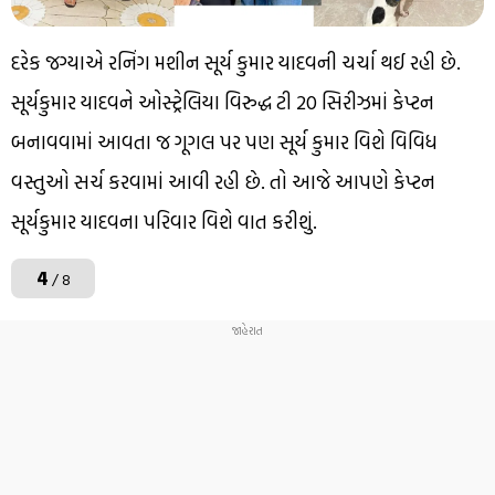
દરેક જગ્યાએ રનિંગ મશીન સૂર્ય કુમાર યાદવની ચર્ચા થઈ રહી છે.
સૂર્યકુમાર યાદવને ઓસ્ટ્રેલિયા વિરુદ્ધ ટી 20 સિરીઝમાં કેપ્ટન
બનાવવામાં આવતા જ ગૂગલ પર પણ સૂર્ય કુમાર વિશે વિવિધ
વસ્તુઓ સર્ચ કરવામાં આવી રહી છે. તો આજે આપણે કેપ્ટન
સૂર્યકુમાર યાદવના પરિવાર વિશે વાત કરીશું.
4
/ 8