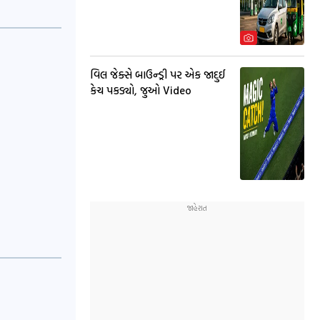
વિલ જેક્સે બાઉન્ડ્રી પર એક જાદુઈ
કેચ પકડ્યો, જુઓ Video