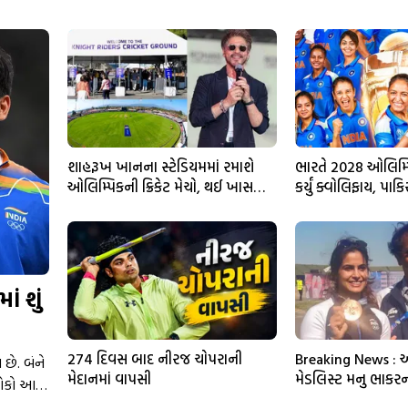
શાહરૂખ ખાનના સ્ટેડિયમમાં રમાશે
ભારતે 2028 ઓલિમ્પિક્
ઓલિમ્પિકની ક્રિકેટ મેચો, થઈ ખાસ
કર્યું ક્વોલિફાય, પા
પૂજા
ં શું
274 દિવસ બાદ નીરજ ચોપરાની
Breaking News : 
છે. બંને
મેદાનમાં વાપસી
મેડલિસ્ટ મનુ ભાકરના
લોકો આ
નિધન