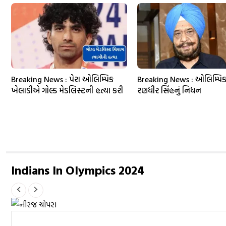
Breaking News : પેરા ઓલિમ્પિક
Breaking News : ઓલિમ્પિક
ખેલાડીએ ગોલ્ડ મેડલિસ્ટની હત્યા કરી
રણધીર સિંહનું નિધન
Indians In Olympics 2024