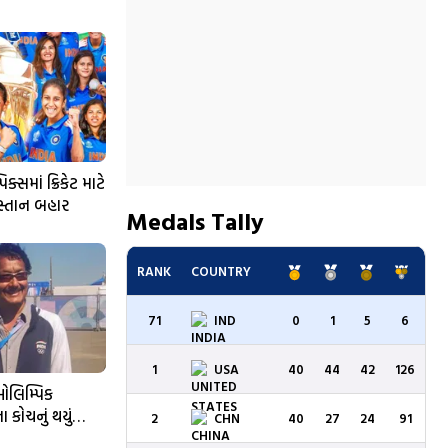
સમાં ક્રિકેટ માટે
કિસ્તાન બહાર
Medals Tally
RANK
COUNTRY
71
IND
0
1
5
6
1
USA
40
44
42
126
ઓલિમ્પિક
 કોચનું થયું
2
CHN
40
27
24
91