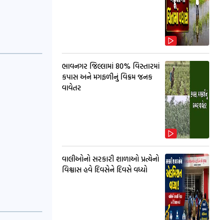
ભાવનગર જિલ્લામાં 80% વિસ્તારમાં
કપાસ અને મગફળીનું વિક્રમ જનક
વાવેતર
વાલીઓનો સરકારી શાળાઓ પ્રત્યેનો
વિશ્વાસ હવે દિવસેને દિવસે વધ્યો