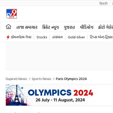
हिन्दी 
તાજા સમાચાર
ક્રિકેટ ન્યૂઝ
ગુજરાત
વીડિયોઝ
ફોટો ગેલે
કોમનવેલ્થ ગેમ્સ
Stocks
હવામાન
Gold-Silver
ટિપ્સ એન્ડ ટ્રિક્સ
Gujarati News
Sports News
Paris Olympics 2024