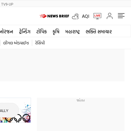
TV9-UP
AQI
નોરંજન
ટ્રેન્ડિંગ
ટોપિક
કૃષિ
મહારાષ્ટ્ર
ભક્તિ સમાચાર
લીગલ એડવાઈઝ
રેસિપી
ALLY