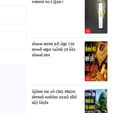
અજમાવો આ 5 ટ્રિક્સ !
સોનાના ભાવમાં ફરી તેજી! ₹1.50
લાખની નજીક પહોંચ્યો 24 કેરેટ
સોનાનો ભાવ
પેટ્રોલમાં બાદ હવે CNG-PNGમાં
ભેળવાશે બાયોગેસ! સરકારે લીધો
મોટો નિર્ણય