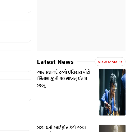
Latest News
View More
આર પ્રજ્ઞાનંદે રચ્યો ઈતિહાસ મોટો
ખિતાબ જીતી 40 લાખનું ઈનામ
જીત્યું
ગરમ થતો સ્માર્ટફોન ઠંડો કરવા