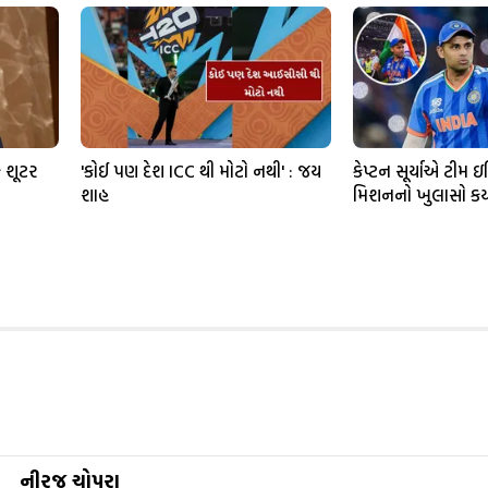
 શૂટર
'કોઈ પણ દેશ ICC થી મોટો નથી' : જય
કેપ્ટન સૂર્યાએ ટીમ 
શાહ
મિશનનો ખુલાસો કર્
નીરજ ચોપરા