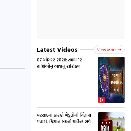
Latest Videos
View More
07 ઓગસ્ટ 2026: તમામ 12
રાશિઓનું આજનું રાશિફળ
વરસાદના કારણે ખેડૂતોની ચિંતામાં
વધારો, કિશાન સંઘનો ગ્રાઉન્ડ સર્વે