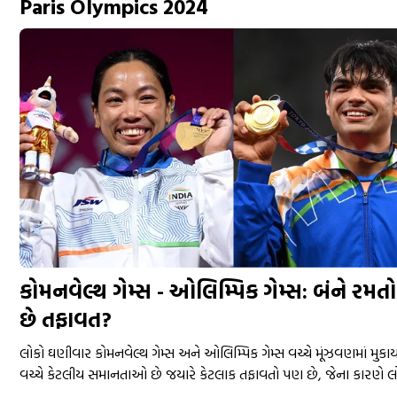
Paris Olympics 2024
કોમનવેલ્થ ગેમ્સ - ઓલિમ્પિક ગેમ્સ: બંને રમતોમા
છે તફાવત?
લોકો ઘણીવાર કોમનવેલ્થ ગેમ્સ અને ઓલિમ્પિક ગેમ્સ વચ્ચે મૂંઝવણમાં મુકાય 
વચ્ચે કેટલીય સમાનતાઓ છે જયારે કેટલાક તફાવતો પણ છે, જેના કારણે 
બંને ઈવેન્ટ્સને સમજવામાં મૂંઝવણ થાય ...