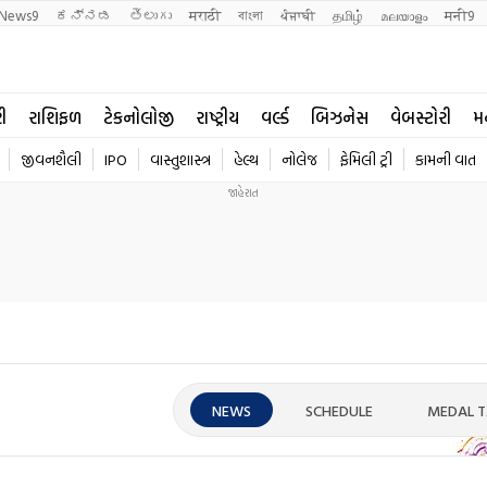
News9
ಕನ್ನಡ
తెలుగు
मराठी
বাংলা
ਪੰਜਾਬੀ
தமிழ்
മലയാളം
मनी9
રી
રાશિફળ
ટેકનોલોજી
રાષ્ટ્રીય
વર્લ્ડ
બિઝનેસ
વેબસ્ટોરી
મ
જીવનશૈલી
IPO
વાસ્તુશાસ્ત્ર
હેલ્થ
નોલેજ
ફેમિલી ટ્રી
કામની વાત
NEWS
SCHEDULE
MEDAL T