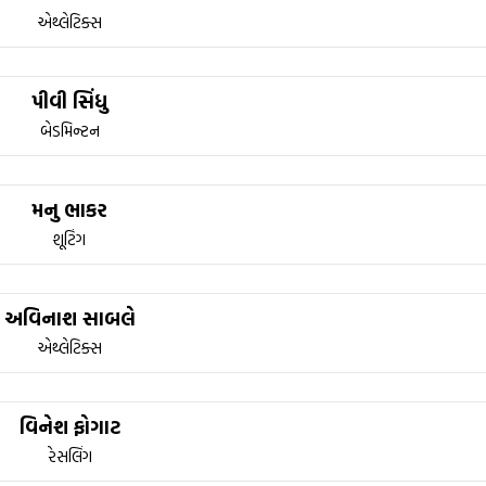
એથ્લેટિક્સ
પીવી સિંધુ
બેડમિન્ટન
મનુ ભાકર
શૂટિંગ
અવિનાશ સાબલે
એથ્લેટિક્સ
વિનેશ ફોગાટ
રેસલિંગ