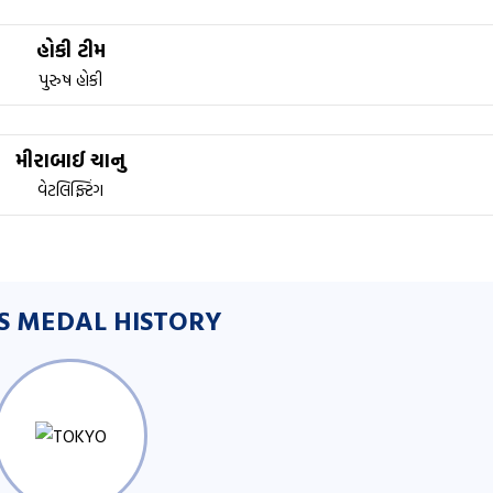
હોકી ટીમ
પુરુષ હોકી
મીરાબાઈ ચાનુ
વેટલિફ્ટિંગ
’S MEDAL HISTORY