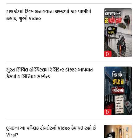
રાજકોટમાં રિલ્સ બનાવવાના ચક્કરમાં કાર પાણીમાં
ફસાઇ, જુઓ Video
સુરત સિવિલ હોસ્પિટલમાં રેસિડેન્ટ ડોક્ટર આપઘાત
કેસમાં 4 સિનિયર સસ્પેન્ડ
દુબઈના આ પબ્લિક ટોયલેટનો Video કેમ થઈ રહ્યો છે
Viral?