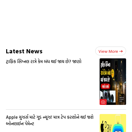
Latest News
View More
ટ્રાફિક સિગ્નલ રાત્રે કેમ બંધ થઈ જાય છે? જાણો
Apple યુઝર્સ માટે ગૂડ ન્યૂઝ! માત્ર ટેપ કરશોને થઈ જશે
ઓનલાઈન પેમેન્ટ