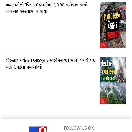
નવસારીનો ‘વિકાસ’ પાણીમાં! ₹1,000 કરોડના કાર્યો
ધોધમાર વરસાદમાં ધોવાયા
ગીરનાર પર્વતનો અદ્દભૂત નજારો આવ્યો સામે, રોપવે શરૂ
થતા ઉમટ્યા પ્રવાસીઓ
FOLLOW US ON