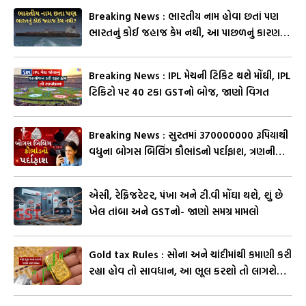
Breaking News : ભારતીય નામ હોવા છતાં પણ
ભારતનું કોઈ જહાજ કેમ નથી, આ પાછળનું કારણ
ચોંકાવનારું ?
Breaking News : IPL મેચની ટિકિટ થશે મોંઘી, IPL
ટિકિટો પર 40 ટકા GSTનો બોજ, જાણો વિગત
Breaking News : સુરતમાં 370000000 રૂપિયાથી
વધુના બોગસ બિલિંગ કૌભાંડનો પર્દાફાશ, ત્રણની
ધરપકડ, જુઓ Video
એસી, રેફ્રિજરેટર, પંખા અને ટી.વી મોંઘા થશે, શું છે
ખેલ તાંબા અને GSTનો- જાણો સમગ્ર મામલો
Gold tax Rules : સોના અને ચાંદીમાંથી કમાણી કરી
રહ્યા હોવ તો સાવધાન, આ ભૂલ કરશો તો લાગશે
Tax, જાણો