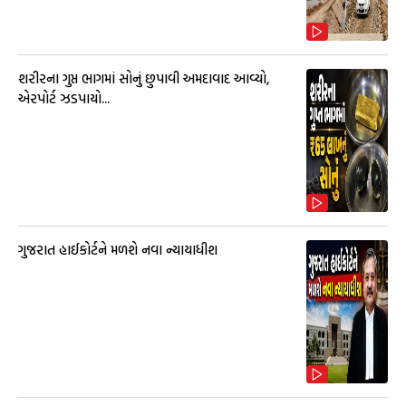
શરીરના ગુપ્ત ભાગમાં સોનું છુપાવી અમદાવાદ આવ્યો,
એરપોર્ટ ઝડપાયો...
ગુજરાત હાઈકોર્ટને મળશે નવા ન્યાયાધીશ