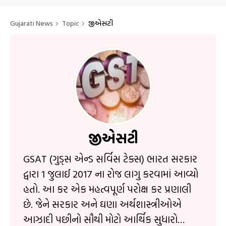
Gujarati News
Topic
જીએસટી
જીએસટી
GSAT (ગુડ્સ એન્ડ સર્વિસ ટેક્સ) ભારત સરકાર
દ્વારા 1 જુલાઈ 2017 ના રોજ લાગુ કરવામાં આવ્યો
હતો. આ કર એક મહત્વપૂર્ણ પરોક્ષ કર પ્રણાલી
છે. જેને સરકાર અને ઘણા અર્થશાસ્ત્રીઓએ
આઝાદી પછીનો સૌથી મોટો આર્થિક સુધારો