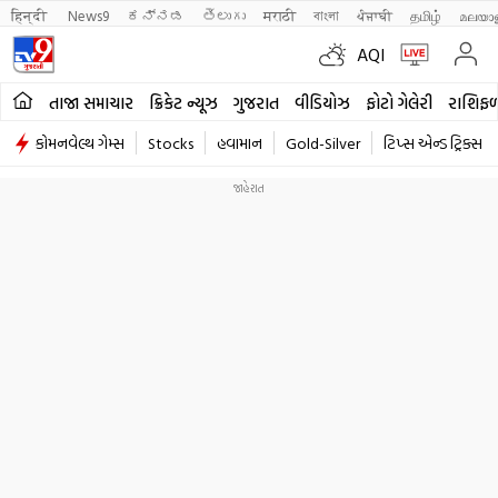
हिन्दी 
News9
ಕನ್ನಡ
తెలుగు
मराठी
বাংলা
ਪੰਜਾਬੀ
தமிழ்
മലയാ
AQI
તાજા સમાચાર
ક્રિકેટ ન્યૂઝ
ગુજરાત
વીડિયોઝ
ફોટો ગેલેરી
રાશિફ
કોમનવેલ્થ ગેમ્સ
Stocks
હવામાન
Gold-Silver
ટિપ્સ એન્ડ ટ્રિક્સ