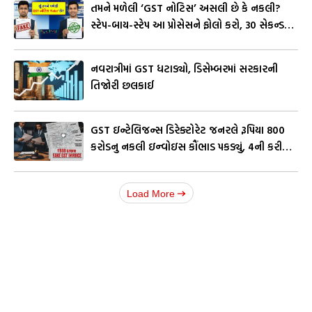
તમને મળેલી ‘GST નોટિસ’ અસલી છે કે નકલી?
સ્ટેપ-બાય-સ્ટેપ આ પ્રોસેસને ફોલો કરો, 30 સેકન્ડમાં
ખબર પડી જશે
નવરાત્રીમાં GST ધટાડ્યો, ડિસેમ્બરમાં સરકારની
તિજોરી છલકાઈ
GST ઇન્ટેલિજન્સ ડિરેક્ટોરેટ જનરલે રૂપિયા 800
કરોડનુ નકલી ઇન્વોઇસ કૌંભાડ પકડ્યું, 4ની કરી
ધરપકડ
Load More