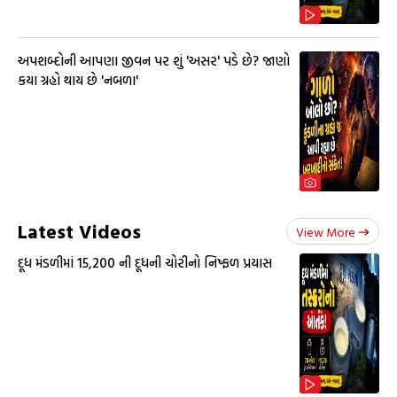
અપશબ્દોની આપણા જીવન પર શું 'અસર' પડે છે? જાણો
કયા ગ્રહો થાય છે 'નબળા'
Latest Videos
View More
દૂધ મંડળીમાં 15,200 ની દૂધની ચોરીનો નિષ્ફળ પ્રયાસ