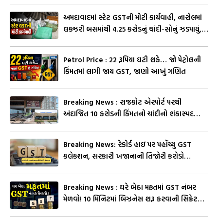
અમદાવાદમાં સ્ટેટ GSTની મોટી કાર્યવાહી, નારોલમાં
લક્ઝરી બસમાંથી 4.25 કરોડનું ચાંદી-સોનું ઝડપાયું,
જુઓ Video
Petrol Price : 22 રૂપિયા ઘટી શકે… જો પેટ્રોલની
કિંમતમાં લાગી જાય GST, જાણો આખું ગણિત
Breaking News : રાજકોટ એરપોર્ટ પરથી
અંદાજિત 10 કરોડની કિંમતનો ચાંદીનો શંકાસ્પદ
જથ્થો ઝડપાયો, જુઓ Video
Breaking News: રેકોર્ડ હાઇ પર પહોંચ્યુ GST
કલેક્શન, સરકારી ખજાનાની તિજોરી કરોડો
રુપિયાથી ઊભરાઇ
Breaking News : ઘરે બેઠા મફતમાં GST નંબર
મેળવો! 10 મિનિટમાં બિઝનેસ શરૂ કરવાની સિક્રેટ
રીત