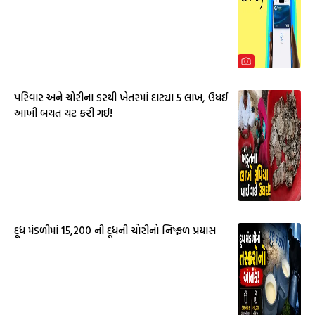
પરિવાર અને ચોરીના ડરથી ખેતરમાં દાટ્યા ₹5 લાખ, ઉધઈ
આખી બચત ચટ કરી ગઈ!
દૂધ મંડળીમાં 15,200 ની દૂધની ચોરીનો નિષ્ફળ પ્રયાસ