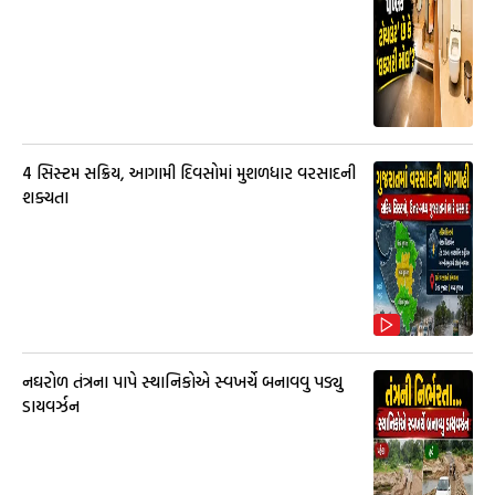
4 સિસ્ટમ સક્રિય, આગામી દિવસોમાં મુશળધાર વરસાદની
શક્યતા
નઘરોળ તંત્રના પાપે સ્થાનિકોએ સ્વખર્ચે બનાવવુ પડ્યુ
ડાયવર્ઝન