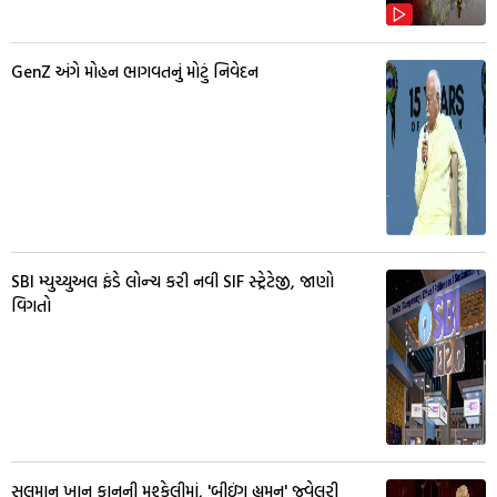
GenZ અંગે મોહન ભાગવતનું મોટું નિવેદન
SBI મ્યુચ્યુઅલ ફંડે લોન્ચ કરી નવી SIF સ્ટ્રેટેજી, જાણો
વિગતો
સલમાન ખાન કાનૂની મુશ્કેલીમાં, 'બીઇંગ હ્યુમન' જ્વેલરી