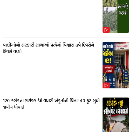
વાલીઓનો સરકારી શાળાઓ પ્રત્યેનો વિશ્વાસ હવે દિવસેને
દિવસે વધ્યો
₹120 કરોડના ટાઈડલ ડેમે વધારી ખેડૂતોની ચિંતા! 40 ફૂટ સુધી
જમીન ધોવાઈ