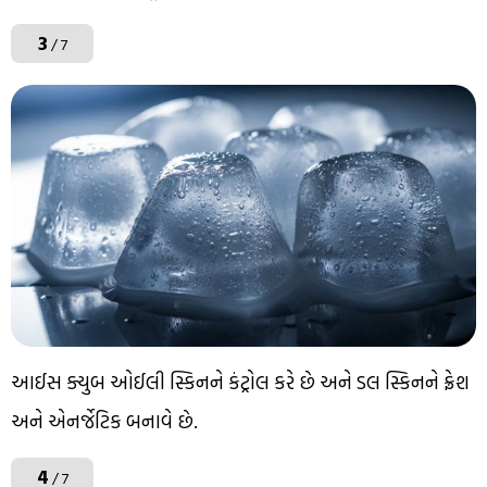
3
/ 7
આઈસ ક્યુબ ઓઈલી સ્કિનને કંટ્રોલ કરે છે અને ડલ સ્કિનને ફ્રેશ
અને એનર્જેટિક બનાવે છે.
4
/ 7