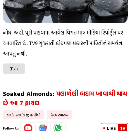
નોંધ: અહીં, પૂરી પાડવામાં આવેલ વિગત માત્ર મીડિયા રિપોર્ટ્સ પર
આધારિત છે. TV9 ગુજરાતી કોઈપણ પ્રકારની માહિતીને સમર્થન
આપતું નથી.
7
/ 7
Soaked Almonds:
પલાળેલી બદામ ખાવાથી થાય
છે આ 7 ફાયદા
લાઈફ સ્ટાઈલ જીવનશૈલી
હેલ્થ સ્વાસ્થ્ય
LIVE
TV
Follow Us