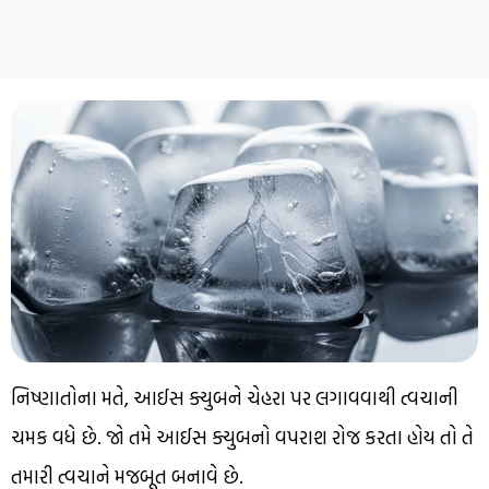
નિષ્ણાતોના મતે, આઈસ ક્યુબને ચેહરા પર લગાવવાથી ત્વચાની
ચમક વધે છે. જો તમે આઈસ ક્યુબનો વપરાશ રોજ કરતા હોય તો તે
તમારી ત્વચાને મજબૂત બનાવે છે.