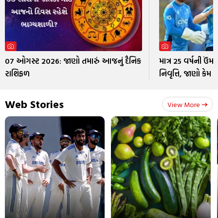
07 ઓગસ્ટ 2026: જાણો તમારું આજનું દૈનિક
માત્ર 25 વર્ષની ઉંમર
રાશિફળ
નિવૃત્તિ, જાણો કેમ
Web Stories
View More