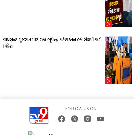
વાયબ્રન્ટ ગુજરાત માટે CM ભૂપેન્દ્ર પટેલ અને હર્ષ સંઘવી જશે
વિદેશ
FOLLOW US ON