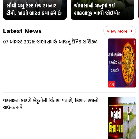
સૌથી વધુ ટેસ્ટ મેચ રમનાર
ચોમાસાની ઋતુમાં કઈ
ટીમો, જાણો ભારત કયા ક્રમે છે
શાકભાજી ખાવી જોઈએ?
Latest News
View More
07 ઓગસ્ટ 2026: જાણો તમારું આજનું દૈનિક રાશિફળ
વરસાદના કારણે ખેડૂતોની ચિંતામાં વધારો, કિશાન સંઘનો
ગ્રાઉન્ડ સર્વે