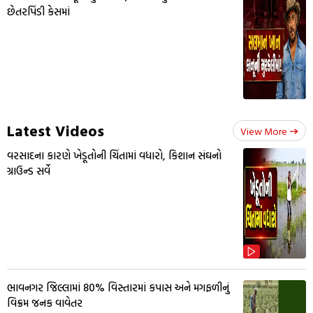
છેતરપિંડી કેસમાં
Latest Videos
View More
વરસાદના કારણે ખેડૂતોની ચિંતામાં વધારો, કિશાન સંઘનો
ગ્રાઉન્ડ સર્વે
ભાવનગર જિલ્લામાં 80% વિસ્તારમાં કપાસ અને મગફળીનું
વિક્રમ જનક વાવેતર