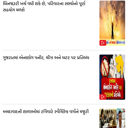
બિનજરૂરી ખર્ચ વધી શકે છે, પરિવારના સભ્યોનો પૂર્ણ
સહયોગ મળશે
ગુજરાતમાં એનાલોગ પનીર, ચીઝ અને બટર પર પ્રતિબંધ
અમદાવાદની શાળાઓમાં રવિવારે સ્વૈચ્છિક વર્ગોને મંજૂરી