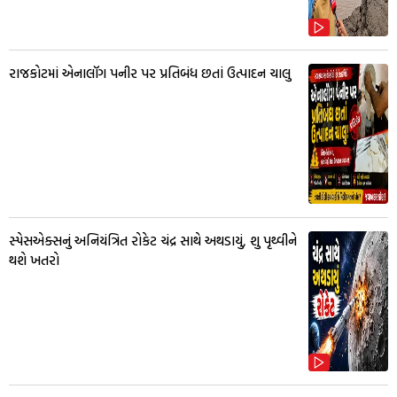
રાજકોટમાં એનાલૉગ પનીર પર પ્રતિબંધ છતાં ઉત્પાદન ચાલુ
સ્પેસએક્સનું અનિયંત્રિત રોકેટ ચંદ્ર સાથે અથડાયું, શુ પૃથ્વીને
થશે ખતરો