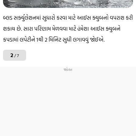
બ્લડ સર્ક્યુલેશનમાં સુધારો કરવા માટે આઈસ ક્યુબનો વપરાશ કરી
શકાય છે. સારા પરિણામ મેળવવા માટે હંમેશા આઈસ ક્યુબને
કપડામાં લપેટીને 1થી 2 મિનિટ સુધી લગાવવું જોઈએ.
2
/ 7