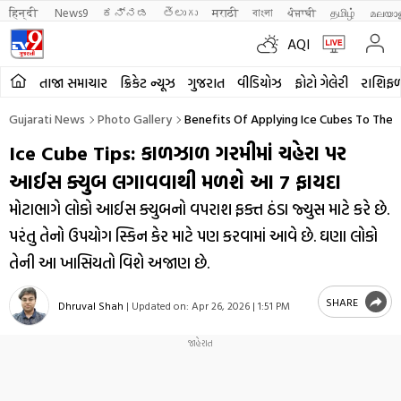
हिन्दी 
News9
ಕನ್ನಡ
తెలుగు
मराठी
বাংলা
ਪੰਜਾਬੀ
தமிழ்
മലയാ
AQI
તાજા સમાચાર
ક્રિકેટ ન્યૂઝ
ગુજરાત
વીડિયોઝ
ફોટો ગેલેરી
રાશિફ
Gujarati News
Photo Gallery
Benefits Of Applying Ice Cubes To The 
Ice Cube Tips: કાળઝાળ ગરમીમાં ચહેરા પર
આઈસ ક્યુબ લગાવવાથી મળશે આ 7 ફાયદા
મોટાભાગે લોકો આઈસ ક્યુબનો વપરાશ ફક્ત ઠંડા જ્યુસ માટે કરે છે.
પરંતુ તેનો ઉપયોગ સ્કિન કેર માટે પણ કરવામાં આવે છે. ઘણા લોકો
તેની આ ખાસિયતો વિશે અજાણ છે.
SHARE
Dhruval Shah
|
Updated on:
Apr 26, 2026 | 1:51 PM