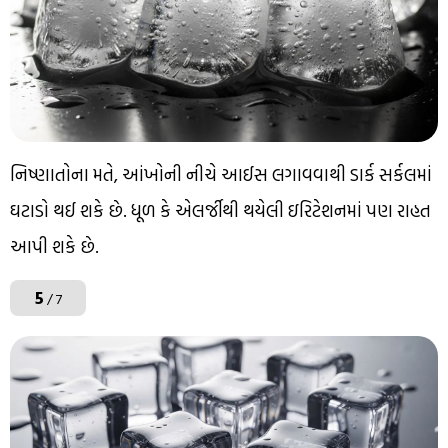
નિષ્ણાતોના મતે, આંખોની નીચે આઈસ લગાવવાથી ડાર્ક સર્કલમાં
ઘટાડો થઈ શકે છે. ધૂળ કે એલર્જીથી થયેલી ઇરિટેશનમાં પણ રાહત
આપી શકે છે.
5
/ 7