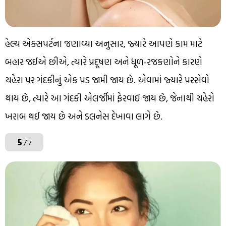
હેલ્થ એક્સપર્ટના જણાવ્યા અનુસાર, જ્યારે આપણે કામ માટે
બહાર જઈએ છીએ, ત્યારે પ્રદૂષણ અને ધૂળ-રજકણોને કારણે
ચહેરા પર ગંદકીનું એક પડ જામી જાય છે. એવામાં જ્યારે પરસેવો
થાય છે, ત્યારે આ ગંદકી એલર્જીમાં ફેરવાઈ જાય છે, જેનાથી ચહેરો
ખરાબ થઈ જાય છે અને ડલનેસ દેખાવા લાગે છે.
5
/ 7