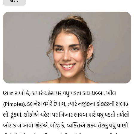
6
/ 7
ધ્યાન રાખો કે, જ્યારે ચહેરા પર વધુ પડતા ડાઘ-ધબ્બા, ખીલ
(Pimples), ડલનેસ વગેરે દેખાય, ત્યારે નજીકના ડોક્ટરની સલાહ
લો. ટૂંકમાં, લોકોએ ચહેરા પર નિખાર લાવવા માટે વધુ પડતો તળેલો
ખોરાક ન ખાવો જોઈએ. બીજું કે, વ્યક્તિએ શક્ય તેટલું વધુ પાણી