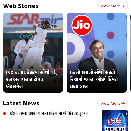
Web Stories
View More
IND vs SL ટેસ્ટમાં સૌથી વધુ
Jioનો ₹198નો સૌથી સસ્તો
રન બનાવનાર ટોપ 5
રિચાર્જ પ્લાન! ઓછી કિંમતે
બેટ્સમેન
ઘણા લાભ
Latest News
View More
કોડીનારના છારા ગામના દરિયામાં બે કિશોર ડૂબ્યા