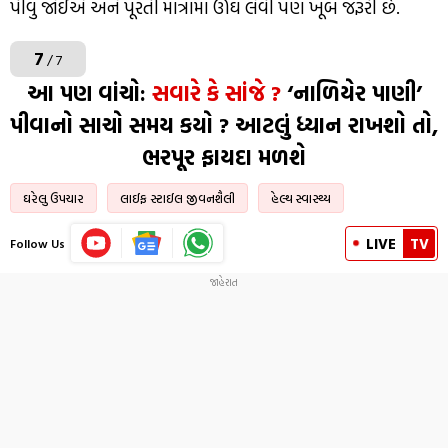
પીવું જોઈએ અને પૂરતી માત્રામાં ઊંઘ લેવી પણ ખૂબ જરૂરી છે.
7
/ 7
આ પણ વાંચો:
સવારે કે સાંજે ?
‘નાળિયેર પાણી’
પીવાનો સાચો સમય કયો ? આટલું ધ્યાન રાખશો તો,
ભરપૂર ફાયદા મળશે
ઘરેલુ ઉપચાર
લાઈફ સ્ટાઈલ જીવનશૈલી
હેલ્થ સ્વાસ્થ્ય
LIVE
TV
Follow Us