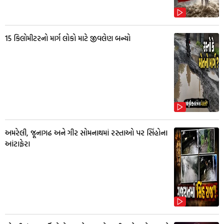
15 કિલોમીટરનો માર્ગ લોકો માટે જીવલેણ બન્યો
અમરેલી, જૂનાગઢ અને ગીર સોમનાથમાં રસ્તાઓ પર સિંહોના
આંટાફેરા