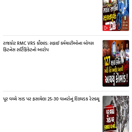
રાજકોટ RMC VRS કૌભાંડ: સફાઈ કર્મચારીઓના બોગસ
ફિટનેસ સર્ટિફિકેટનો આરોપ
પૂર વચ્ચે ઝાડ પર ફસાયેલા 25-30 વાનરોનું દિલધડક રેસ્ક્યૂ