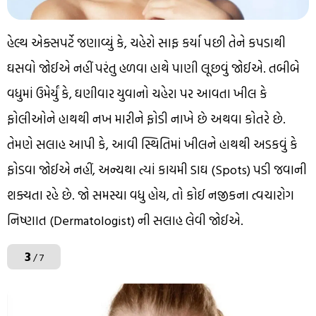
હેલ્થ એક્સપર્ટે જણાવ્યું કે, ચહેરો સાફ કર્યા પછી તેને કપડાથી
ઘસવો જોઈએ નહીં પરંતુ હળવા હાથે પાણી લૂછવું જોઈએ. તબીબે
વધુમાં ઉમેર્યું કે, ઘણીવાર યુવાનો ચહેરા પર આવતા ખીલ કે
ફોલીઓને હાથથી નખ મારીને ફોડી નાખે છે અથવા કોતરે છે.
તેમણે સલાહ આપી કે, આવી સ્થિતિમાં ખીલને હાથથી અડકવું કે
ફોડવા જોઈએ નહીં, અન્યથા ત્યાં કાયમી ડાઘ (Spots) પડી જવાની
શક્યતા રહે છે. જો સમસ્યા વધુ હોય, તો કોઈ નજીકના ત્વચારોગ
નિષ્ણાત (Dermatologist) ની સલાહ લેવી જોઈએ.
3
/ 7