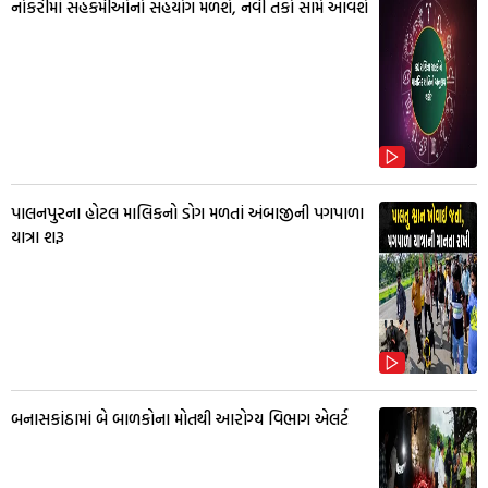
નોકરીમાં સહકર્મીઓનો સહયોગ મળશે, નવી તકો સામે આવશે
પાલનપુરના હોટલ માલિકનો ડોગ મળતાં અંબાજીની પગપાળા
યાત્રા શરૂ
બનાસકાંઠામાં બે બાળકોના મોતથી આરોગ્ય વિભાગ એલર્ટ