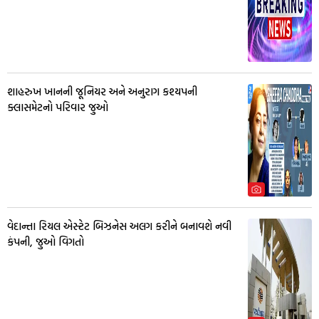
શાહરુખ ખાનની જૂનિયર અને અનુરાગ કશ્યપની
ક્લાસમેટનો પરિવાર જુઓ
વેદાન્તા રિયલ એસ્ટેટ બિઝનેસ અલગ કરીને બનાવશે નવી
કંપની, જુઓ વિગતો