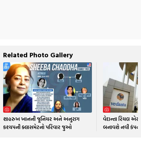
Related Photo Gallery
શાહરુખ ખાનની જૂનિયર અને અનુરાગ
વેદાન્તા રિયલ એસ
કશ્યપની ક્લાસમેટનો પરિવાર જુઓ
બનાવશે નવી કંપન