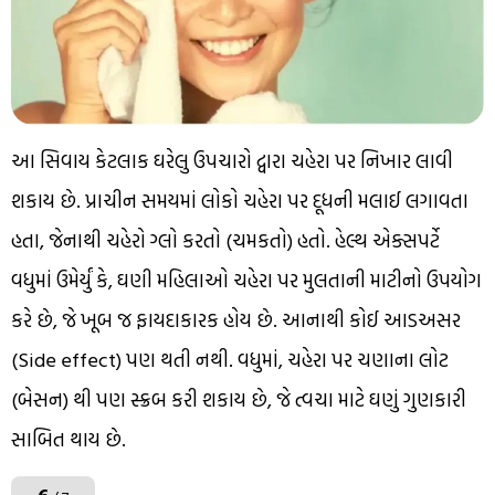
આ સિવાય કેટલાક ઘરેલુ ઉપચારો દ્વારા ચહેરા પર નિખાર લાવી
શકાય છે. પ્રાચીન સમયમાં લોકો ચહેરા પર દૂધની મલાઈ લગાવતા
હતા, જેનાથી ચહેરો ગ્લો કરતો (ચમકતો) હતો. હેલ્થ એક્સપર્ટે
વધુમાં ઉમેર્યું કે, ઘણી મહિલાઓ ચહેરા પર મુલતાની માટીનો ઉપયોગ
કરે છે, જે ખૂબ જ ફાયદાકારક હોય છે. આનાથી કોઈ આડઅસર
(Side effect) પણ થતી નથી. વધુમાં, ચહેરા પર ચણાના લોટ
(બેસન) થી પણ સ્ક્રબ કરી શકાય છે, જે ત્વચા માટે ઘણું ગુણકારી
સાબિત થાય છે.