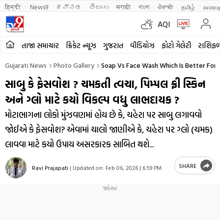
हिन्दी 
News9
ಕನ್ನಡ
తెలుగు
मराठी
বাংলা
ਪੰਜਾਬੀ
தமிழ்
മലയാ
AQI
તાજા સમાચાર
ક્રિકેટ ન્યૂઝ
ગુજરાત
વીડિયોઝ
ફોટો ગેલેરી
રાશિફ
Gujarati News
Photo Gallery
Soap Vs Face Wash Which Is Better For 
સાબુ કે ફેસવોશ ? ચમકતી ત્વચા, પિમ્પલ ફ્રી સ્કિન
અને ગ્લો માટે કયો વિકલ્પ વધુ લાભદાયક ?
મોટાભાગના લોકો મુંઝવણમાં હોય છે કે, ચહેરા પર સાબુ લગાવવો
જોઈએ કે ફેસવોશ? એવામાં ચાલો જાણીએ કે, ચહેરા પર ગ્લો (ચમક)
લાવવા માટે કયો ઉપાય અસરકારક સાબિત થશે...
SHARE
Ravi Prajapati
|
Updated on:
Feb 06, 2026 | 6:59 PM