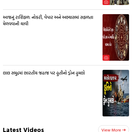
આજનું રાશિફળ: નોકરી, વેપાર અને અભ્યાસમાં સફળતા
મેળવવાની ચાવી
લાલ સમુદ્રમાં ભારતીય જહાજ પર હુતીનો ડ્રોન હુમલો
Latest Videos
View More