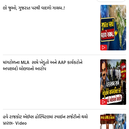
લો જુઓ, ગુજરાત પરથી વાદળો ગાયબ..!
માંગરોળના MLA સામે ખેડૂતો અને AAP કાર્યકરોને
અપશબ્દો બોલવાનો આરોપ
હવે રાજકોટ એઈમ્સ હોસ્પિટલમાં સ્પાઈન સર્જરીનો થયો
પ્રારંભ- Video