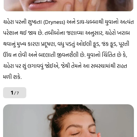
ચહેરા પરની શુષ્કતા (Dryness) અને ડાઘ-ધબ્બાથી યુવાનો અત્યંત
પરેશાન થઈ જાય છે. તબીબોના જણાવ્યા અનુસાર, ચહેરો ખરાબ
થવાનું મુખ્ય કારણ પ્રદૂષણ, વધુ પડતું ઓઈલી ફૂડ, જંક ફૂડ, પૂરતી
ઊંઘ ન લેવી અને બદલાતી જીવનશૈલી છે. યુવાનો ચિંતિત છે કે,
ચહેરા પર શું લગાવવું જોઈએ, જેથી તેમને આ સમસ્યામાંથી રાહત
મળી શકે.
1
/ 7