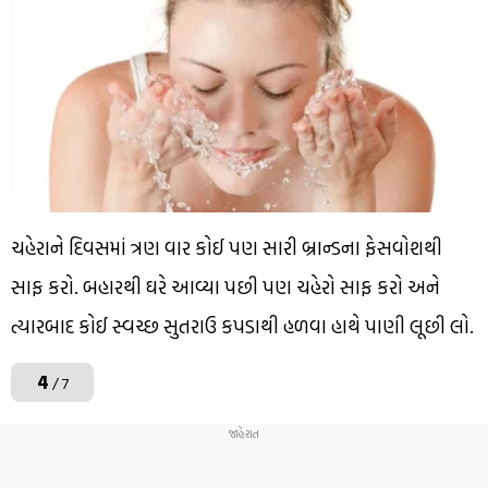
ચહેરાને દિવસમાં ત્રણ વાર કોઈ પણ સારી બ્રાન્ડના ફેસવોશથી
સાફ કરો. બહારથી ઘરે આવ્યા પછી પણ ચહેરો સાફ કરો અને
ત્યારબાદ કોઈ સ્વચ્છ સુતરાઉ કપડાથી હળવા હાથે પાણી લૂછી લો.
4
/ 7