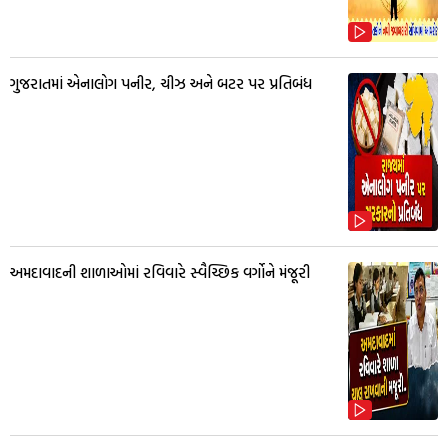
ગુજરાતમાં એનાલોગ પનીર, ચીઝ અને બટર પર પ્રતિબંધ
અમદાવાદની શાળાઓમાં રવિવારે સ્વૈચ્છિક વર્ગોને મંજૂરી