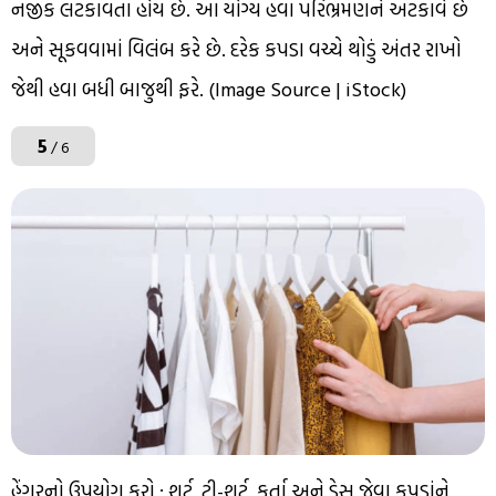
નજીક લટકાવતા હોય છે. આ યોગ્ય હવા પરિભ્રમણને અટકાવે છે
અને સૂકવવામાં વિલંબ કરે છે. દરેક કપડા વચ્ચે થોડું અંતર રાખો
જેથી હવા બધી બાજુથી ફરે. (Image Source | iStock)
5
/ 6
હેંગરનો ઉપયોગ કરો : શર્ટ, ટી-શર્ટ, કુર્તા અને ડ્રેસ જેવા કપડાંને