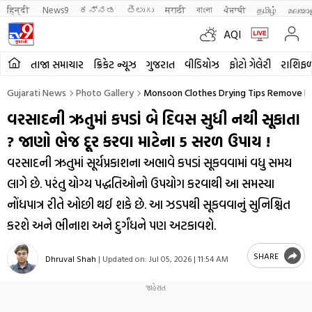
हिन्दी 
News9
ಕನ್ನಡ
తెలుగు
मराठी
বাংলা
ਪੰਜਾਬੀ
தமிழ்
മലയാ
AQI
તાજા સમાચાર
ક્રિકેટ ન્યૂઝ
ગુજરાત
વીડિયોઝ
ફોટો ગેલેરી
રાશિફ
Gujarati News
Photo Gallery
Monsoon Clothes Drying Tips Remove D
વરસાદની ઋતુમાં કપડાં બે દિવસ સુધી નથી સૂકાતા
? જાણો ભેજ દૂર કરવા માટેના 5 સરળ ઉપાય !
વરસાદની ઋતુમાં સૂર્યપ્રકાશના અભાવે કપડાં સૂકવવામાં વધુ સમય
લાગે છે. પરંતુ યોગ્ય પદ્ધતિઓનો ઉપયોગ કરવાથી આ સમસ્યા
નોંધપાત્ર રીતે ઓછી થઈ શકે છે. આ ઝડપથી સૂકવવાનું સુનિશ્ચિત
કરશે અને ભીનાશ અને દુર્ગંધને પણ અટકાવશે.
SHARE
Dhruval Shah
|
Updated on:
Jul 05, 2026 | 11:54 AM