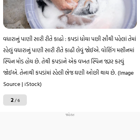
વધારાનું પાણી સારી રીતે કાઢો : કપડાં ધોયા પછી સૌથી પહેલાં તેમાં
રહેલું વધારાનું પાણી સારી રીતે કાઢી લેવું જોઈએ. વોશિંગ મશીનમાં
સ્પિન મોડ હોય છે. તેથી કપડાને એક વખત સ્પિન જરૂર કરવું
જોઈએ. તેનાથી કપડાંમાં રહેલી ભેજ ઘણી ઓછી થાય છે. (Image
Source | iStock)
2
/ 6