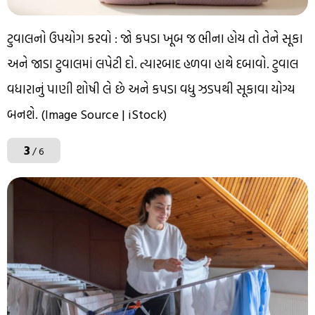
ટુવાલનો ઉપયોગ કરવો : જો કપડા ખૂબ જ ભીના હોય તો તેને સૂકા
અને જાડા ટુવાલમાં લપેટી દો. ત્યારબાદ હળવા હાથે દબાવો. ટુવાલ
વધારાનું પાણી શોષી લે છે અને કપડા વધુ ઝડપથી સૂકાવા યોગ્ય
બનશે. (Image Source | iStock)
3
/ 6