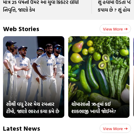
માત્ર 25 વર્ષની ઉંમરે આ યુવા ક્રિકેટરે લીધી
શું હવામાં ઉડતા પ્લે
નિવૃત્તિ, જાણો કેમ
કપાય છે ? શું હોય 
Web Stories
View More
સૌથી વધુ ટેસ્ટ મેચ રમનાર
ચોમાસાની ઋતુમાં કઈ
ટીમો, જાણો ભારત કયા ક્રમે છે
શાકભાજી ખાવી જોઈએ?
Latest News
View More