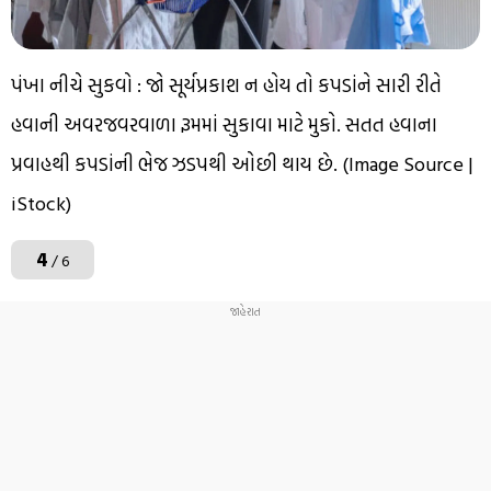
પંખા નીચે સુકવો : જો સૂર્યપ્રકાશ ન હોય તો કપડાંને સારી રીતે
હવાની અવરજવરવાળા રૂમમાં સુકાવા માટે મુકો. સતત હવાના
પ્રવાહથી કપડાંની ભેજ ઝડપથી ઓછી થાય છે. (Image Source |
iStock)
4
/ 6