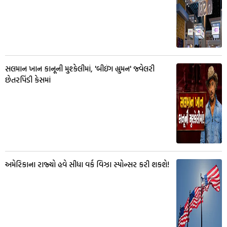
સલમાન ખાન કાનૂની મુશ્કેલીમાં, 'બીઇંગ હ્યુમન' જ્વેલરી
છેતરપિંડી કેસમાં
અમેરિકાના રાજ્યો હવે સીધા વર્ક વિઝા સ્પોન્સર કરી શકશે!