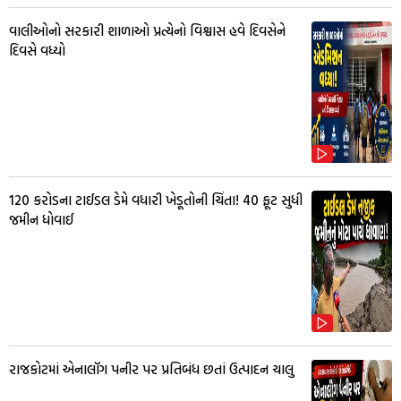
વાલીઓનો સરકારી શાળાઓ પ્રત્યેનો વિશ્વાસ હવે દિવસેને
દિવસે વધ્યો
₹120 કરોડના ટાઈડલ ડેમે વધારી ખેડૂતોની ચિંતા! 40 ફૂટ સુધી
જમીન ધોવાઈ
રાજકોટમાં એનાલૉગ પનીર પર પ્રતિબંધ છતાં ઉત્પાદન ચાલુ