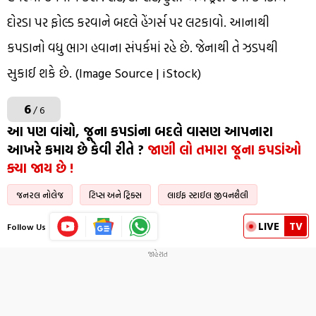
દોરડા પર ફોલ્ડ કરવાને બદલે હેંગર્સ પર લટકાવો. આનાથી
કપડાનો વધુ ભાગ હવાના સંપર્કમાં રહે છે. જેનાથી તે ઝડપથી
સુકાઈ શકે છે. (Image Source | iStock)
6
/ 6
આ પણ વાંચો, જૂના કપડાંના બદલે વાસણ આપનારા
આખરે કમાય છે કેવી રીતે ?
જાણી લો તમારા જૂના કપડાંઓ
ક્યા જાય છે !
જનરલ નોલેજ
ટિપ્સ અને ટ્રિક્સ
લાઈફ સ્ટાઈલ જીવનશૈલી
LIVE
TV
Follow Us