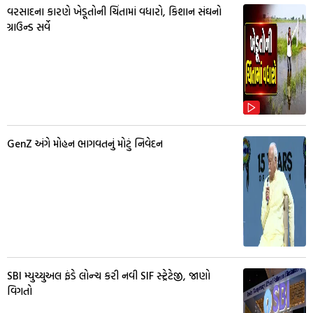
વરસાદના કારણે ખેડૂતોની ચિંતામાં વધારો, કિશાન સંઘનો
ગ્રાઉન્ડ સર્વે
GenZ અંગે મોહન ભાગવતનું મોટું નિવેદન
SBI મ્યુચ્યુઅલ ફંડે લોન્ચ કરી નવી SIF સ્ટ્રેટેજી, જાણો
વિગતો