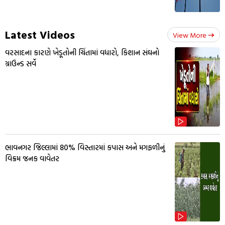
Latest Videos
View More
વરસાદના કારણે ખેડૂતોની ચિંતામાં વધારો, કિશાન સંઘનો
ગ્રાઉન્ડ સર્વે
ભાવનગર જિલ્લામાં 80% વિસ્તારમાં કપાસ અને મગફળીનું
વિક્રમ જનક વાવેતર