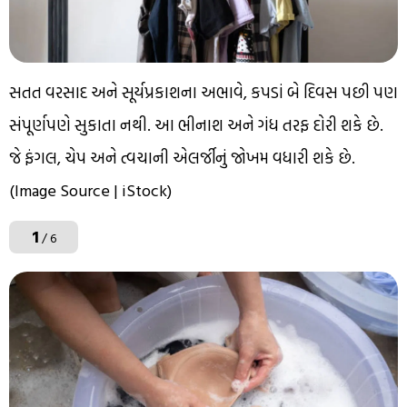
સતત વરસાદ અને સૂર્યપ્રકાશના અભાવે, કપડાં બે દિવસ પછી પણ
સંપૂર્ણપણે સુકાતા નથી. આ ભીનાશ અને ગંધ તરફ દોરી શકે છે.
જે ફંગલ, ચેપ અને ત્વચાની એલર્જીનું જોખમ વધારી શકે છે.
(Image Source | iStock)
1
/ 6