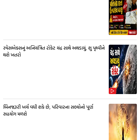
સ્પેસએક્સનું અનિયંત્રિત રોકેટ ચંદ્ર સાથે અથડાયું, શુ પૃથ્વીને
થશે ખતરો
બિનજરૂરી ખર્ચ વધી શકે છે, પરિવારના સભ્યોનો પૂર્ણ
સહયોગ મળશે