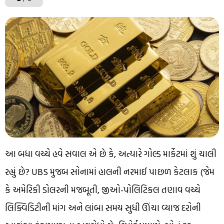
આ બધા વચ્ચે હવે સવાલ એ છે કે, અત્યારે ગોલ્ડ માર્કેટમાં શું ચાલી
રહ્યું છે? UBS મુજબ સોનામાં હાલની નરમાઈ પાછળ કેટલાક (જેમ
કે અમેરિકી ડોલરની મજબૂતી, જીઓ-પોલિટિકલ તણાવ વચ્ચે
લિક્વિડિટીની માંગ અને લાંબા સમય સુધી ઊંચા વ્યાજ દરોની