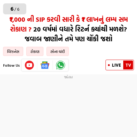
6
/ 6
₹1,000 ની SIP કરવી સારી કે ₹1 લાખનું લમ્પ સમ
રોકાણ ?
20 વર્ષમાં વધારે રિટર્ન ક્યાંથી મળશે?
જવાબ જાણીને તમે પણ ચોંકી જશો
બિઝનેસ
રોકાણ
સોના ચાંદી
LIVE
TV
Follow Us