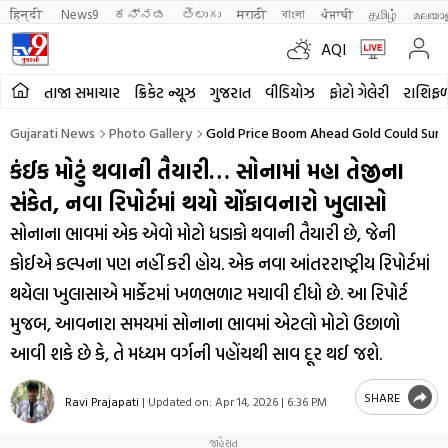
हिन्दी 
News9
ಕನ್ನಡ
తెలుగు
मराठी
বাংলা
ਪੰਜਾਬੀ
தமிழ்
മലയാ
AQI
તાજા સમાચાર
ક્રિકેટ ન્યૂઝ
ગુજરાત
વીડિયોઝ
ફોટો ગેલેરી
રાશિફ
Gujarati News
Photo Gallery
Gold Price Boom Ahead Gold Could Surge
કંઈક મોટું થવાની તૈયારી… સોનામાં મહા તેજીના
સંકેત, નવા રિપોર્ટમાં થયો ચોંકાવનારો ખુલાસો
સોનાના ભાવમાં એક એવો મોટો ધડાકો થવાની તૈયારી છે, જેની
કોઈએ કલ્પના પણ નહીં કરી હોય. એક નવા આંતરરાષ્ટ્રીય રિપોર્ટમાં
થયેલા ખુલાસાએ માર્કેટમાં ખળભળાટ મચાવી દીધો છે. આ રિપોર્ટ
મુજબ, આવનારા સમયમાં સોનાના ભાવમાં એટલો મોટો ઉછાળો
આવી શકે છે કે, તે મધ્યમ વર્ગની પહોંચથી સાવ દૂર થઈ જશે.
SHARE
Ravi Prajapati
|
Updated on:
Apr 14, 2026 | 6:36 PM