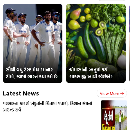
સૌથી વધુ ટેસ્ટ મેચ રમનાર
ચોમાસાની ઋતુમાં કઈ
ટીમો, જાણો ભારત કયા ક્રમે છે
શાકભાજી ખાવી જોઈએ?
Latest News
View More
વરસાદના કારણે ખેડૂતોની ચિંતામાં વધારો, કિશાન સંઘનો
ગ્રાઉન્ડ સર્વે