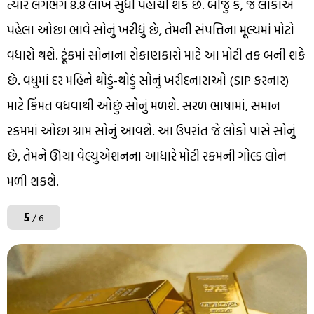
ત્યારે લગભગ ₹8.8 લાખ સુધી પહોંચી શકે છે. બીજું કે, જે લોકોએ
પહેલા ઓછા ભાવે સોનું ખરીદ્યું છે, તેમની સંપત્તિના મૂલ્યમાં મોટો
વધારો થશે. ટૂંકમાં સોનાના રોકાણકારો માટે આ મોટી તક બની શકે
છે. વધુમાં દર મહિને થોડું-થોડું સોનું ખરીદનારાઓ (SIP કરનાર)
માટે કિંમત વધવાથી ઓછું સોનું મળશે. સરળ ભાષામાં, સમાન
રકમમાં ઓછા ગ્રામ સોનું આવશે. આ ઉપરાંત જે લોકો પાસે સોનું
છે, તેમને ઊંચા વેલ્યુએશનના આધારે મોટી રકમની ગોલ્ડ લોન
મળી શકશે.
5
/ 6