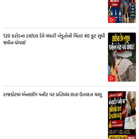
₹120 કરોડના ટાઈડલ ડેમે વધારી ખેડૂતોની ચિંતા! 40 ફૂટ સુધી
જમીન ધોવાઈ
રાજકોટમાં એનાલૉગ પનીર પર પ્રતિબંધ છતાં ઉત્પાદન ચાલુ