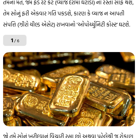
તેમના મતે, જેમ ફેડ રેટ કટ (વ્યાજ દરોમાં ઘટાડો) નો રસ્તો સાફ થશે,
તેમ સોનું ફરી એકવાર ગતિ પકડશે, કારણ કે વ્યાજ ન આપતી
સંપત્તિ (ઝીરો યીલ્ડ એસેટ) રાખવાનો 'ઓપોર્ચ્યુનિટી કોસ્ટ' ઘટશે.
1
/ 6
જો તમે સોનું ખરીદવાનું વિચારી રહ્યા છો અથવા પહેલેથી જ રોકાણ