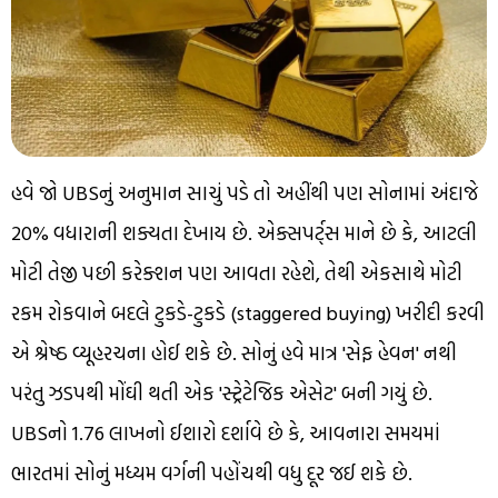
હવે જો UBSનું અનુમાન સાચું પડે તો અહીંથી પણ સોનામાં અંદાજે
20% વધારાની શક્યતા દેખાય છે. એક્સપર્ટ્સ માને છે કે, આટલી
મોટી તેજી પછી કરેક્શન પણ આવતા રહેશે, તેથી એકસાથે મોટી
રકમ રોકવાને બદલે ટુકડે-ટુકડે (staggered buying) ખરીદી કરવી
એ શ્રેષ્ઠ વ્યૂહરચના હોઈ શકે છે. સોનું હવે માત્ર 'સેફ હેવન' નથી
પરંતુ ઝડપથી મોંઘી થતી એક 'સ્ટ્રેટેજિક એસેટ' બની ગયું છે.
UBSનો ₹1.76 લાખનો ઈશારો દર્શાવે છે કે, આવનારા સમયમાં
ભારતમાં સોનું મધ્યમ વર્ગની પહોંચથી વધુ દૂર જઈ શકે છે.