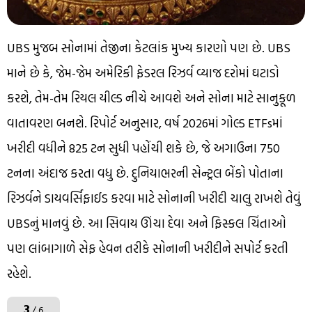
UBS મુજબ સોનામાં તેજીના કેટલાંક મુખ્ય કારણો પણ છે. UBS
માને છે કે, જેમ-જેમ અમેરિકી ફેડરલ રિઝર્વ વ્યાજ દરોમાં ઘટાડો
કરશે, તેમ-તેમ રિયલ યીલ્ડ નીચે આવશે અને સોના માટે સાનુકૂળ
વાતાવરણ બનશે. રિપોર્ટ અનુસાર, વર્ષ 2026માં ગોલ્ડ ETFsમાં
ખરીદી વધીને 825 ટન સુધી પહોંચી શકે છે, જે અગાઉના 750
ટનના અંદાજ કરતા વધુ છે. દુનિયાભરની સેન્ટ્રલ બેંકો પોતાના
રિઝર્વને ડાયવર્સિફાઈડ કરવા માટે સોનાની ખરીદી ચાલુ રાખશે તેવું
UBSનું માનવું છે. આ સિવાય ઊંચા દેવા અને ફિસ્કલ ચિંતાઓ
પણ લાંબાગાળે સેફ હેવન તરીકે સોનાની ખરીદીને સપોર્ટ કરતી
રહેશે.
3
/ 6