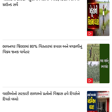
ગ્રાઉન્ડ સર્વે
ભાવનગર જિલ્લામાં 80% વિસ્તારમાં કપાસ અને મગફળીનું
વિક્રમ જનક વાવેતર
વાલીઓનો સરકારી શાળાઓ પ્રત્યેનો વિશ્વાસ હવે દિવસેને
દિવસે વધ્યો