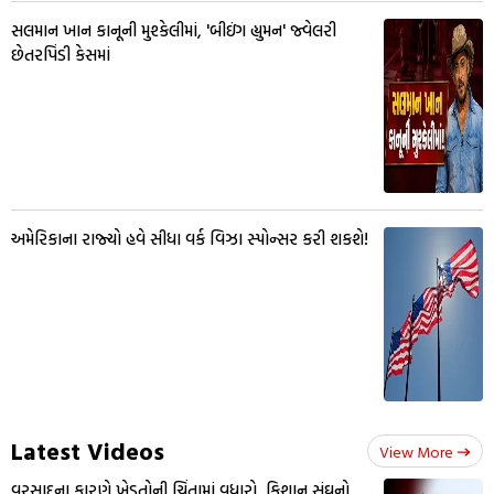
સલમાન ખાન કાનૂની મુશ્કેલીમાં, 'બીઇંગ હ્યુમન' જ્વેલરી
છેતરપિંડી કેસમાં
અમેરિકાના રાજ્યો હવે સીધા વર્ક વિઝા સ્પોન્સર કરી શકશે!
Latest Videos
View More
વરસાદના કારણે ખેડૂતોની ચિંતામાં વધારો, કિશાન સંઘનો