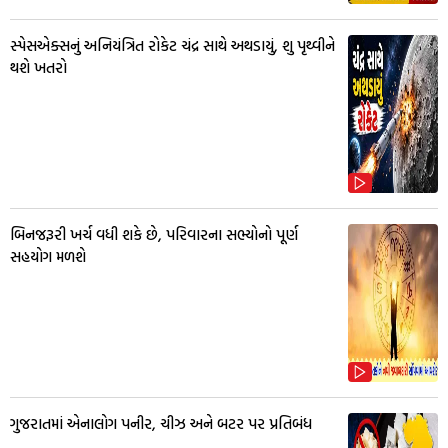
સ્પેસએક્સનું અનિયંત્રિત રોકેટ ચંદ્ર સાથે અથડાયું, શુ પૃથ્વીને
થશે ખતરો
બિનજરૂરી ખર્ચ વધી શકે છે, પરિવારના સભ્યોનો પૂર્ણ
સહયોગ મળશે
ગુજરાતમાં એનાલોગ પનીર, ચીઝ અને બટર પર પ્રતિબંધ