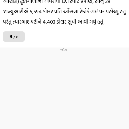
આશંકા) ટૂંકાગાળાના અવરોધો છે. રિપોર્ટ પ્રમાણે, સોનું 29
જાન્યુઆરીએ 5,594 ડોલર પ્રતિ ઔંસના રેકોર્ડ હાઈ પર પહોંચ્યું હતું
પરંતુ ત્યારબાદ ઘટીને 4,403 ડોલર સુધી આવી ગયું હતું.
4
/ 6