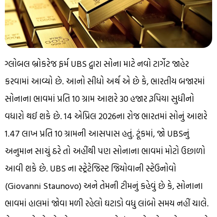
ગ્લોબલ બ્રોકરેજ ફર્મ UBS દ્વારા સોના માટે નવો ટાર્ગેટ જાહેર
કરવામાં આવ્યો છે. આનો સીધો અર્થ એ છે કે, ભારતીય બજારમાં
સોનાના ભાવમાં પ્રતિ 10 ગ્રામ આશરે 30 હજાર રૂપિયા સુધીનો
વધારો થઈ શકે છે. 14 એપ્રિલ 2026ના રોજ ભારતમાં સોનું આશરે
₹1.47 લાખ પ્રતિ 10 ગ્રામની આસપાસ હતું. ટૂંકમાં, જો UBSનું
અનુમાન સાચું ઠરે તો અહીંથી પણ સોનાના ભાવમાં મોટો ઉછાળો
આવી શકે છે. UBS ના સ્ટ્રેટેજિસ્ટ જિયોવાની સ્ટેઉનોવો
(Giovanni Staunovo) અને તેમની ટીમનું કહેવું છે કે, સોનાના
ભાવમાં હાલમાં જોવા મળી રહેલો ઘટાડો વધુ લાંબો સમય નહીં ચાલે.