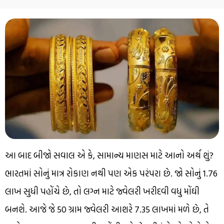
આ બાદ બીજો સવાલ એ કે, સામાન્ય માણસ માટે આનો અર્થ શું?
ભારતમાં સોનું માત્ર રોકાણ નથી પણ એક પરંપરા છે. જો સોનું ₹1.76
લાખ સુધી પહોંચે છે, તો લગ્ન માટે જ્વેલરી ખરીદવી વધુ મોંઘી
બનશે. આજે જે 50 ગ્રામ જ્વેલરી આશરે ₹7.35 લાખમાં મળે છે, તે