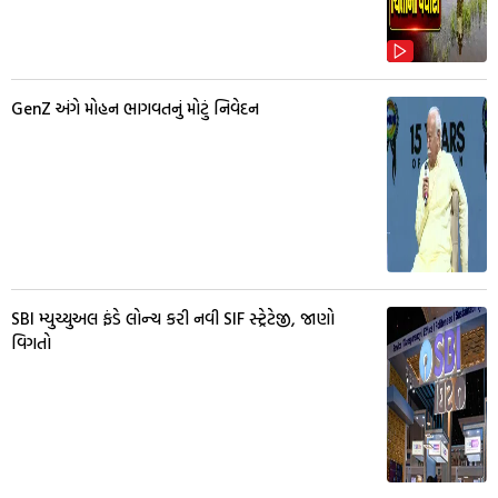
GenZ અંગે મોહન ભાગવતનું મોટું નિવેદન
SBI મ્યુચ્યુઅલ ફંડે લોન્ચ કરી નવી SIF સ્ટ્રેટેજી, જાણો
વિગતો