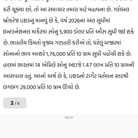
કરી ચૂક્યા છો, તો આ સમાચાર તમારા માટે મહત્વના છે. ગ્લોબલ
બ્રોકરેજ UBSનું માનવું છે કે, વર્ષ 2026ના અંત સુધીમાં
ઇન્ટરનેશનલ માર્કેટમાં સોનું 5,900 ડોલર પ્રતિ ઔંસ સુધી જઈ શકે
છે. ભારતીય કિંમતો મુજબ ગણતરી કરીએ તો, ઘરેલું બજારમાં
સોનાનો ભાવ આશરે ₹1,76,000 પ્રતિ 10 ગ્રામ સુધી પહોંચી શકે છે.
હાલમાં ભારતમાં 14 એપ્રિલે સોનું અંદાજે ₹1.47 લાખ પ્રતિ 10 ગ્રામની
આસપાસ હતું. આનો અર્થ છે કે, UBSનો ટાર્ગેટ વર્તમાન સ્તરથી
લગભગ ₹29,000 પ્રતિ 10 ગ્રામ ઊંચો છે.
2
/ 6