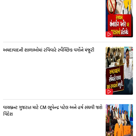
અમદાવાદની શાળાઓમાં રવિવારે સ્વૈચ્છિક વર્ગોને મંજૂરી
વાયબ્રન્ટ ગુજરાત માટે CM ભૂપેન્દ્ર પટેલ અને હર્ષ સંઘવી જશે
વિદેશ