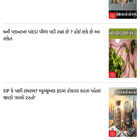
મની પ્લાન્ટના પાંદડાં પીળાં પડી રહ્યાં છે ? હોઈ શકે છે આ
સંકેત
SIP કે પછી લમસમ? મ્યુચ્યુઅલ ફંડમાં રોકાણ કરતા પહેલાં
જાણો 'સાચો રસ્તો'