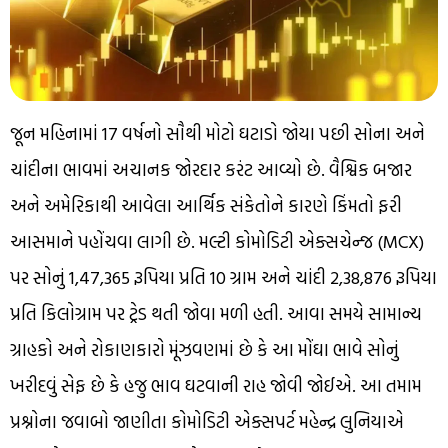
જૂન મહિનામાં 17 વર્ષનો સૌથી મોટો ઘટાડો જોયા પછી સોના અને
ચાંદીના ભાવમાં અચાનક જોરદાર કરંટ આવ્યો છે. વૈશ્વિક બજાર
અને અમેરિકાથી આવેલા આર્થિક સંકેતોને કારણે કિંમતો ફરી
આસમાને પહોંચવા લાગી છે. મલ્ટી કોમોડિટી એક્સચેન્જ (MCX)
પર સોનું 1,47,365 રૂપિયા પ્રતિ 10 ગ્રામ અને ચાંદી 2,38,876 રૂપિયા
પ્રતિ કિલોગ્રામ પર ટ્રેડ થતી જોવા મળી હતી. આવા સમયે સામાન્ય
ગ્રાહકો અને રોકાણકારો મૂંઝવણમાં છે કે આ મોંઘા ભાવે સોનું
ખરીદવું સેફ છે કે હજુ ભાવ ઘટવાની રાહ જોવી જોઈએ. આ તમામ
પ્રશ્નોના જવાબો જાણીતા કોમોડિટી એક્સપર્ટ મહેન્દ્ર લુનિયાએ