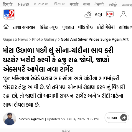
हिन्दी 
News9
ಕನ್ನಡ
తెలుగు
मराठी
বাংলা
ਪੰਜਾਬੀ
தமிழ்
മലയാ
AQI
તાજા સમાચાર
ક્રિકેટ ન્યૂઝ
ગુજરાત
વીડિયોઝ
ફોટો ગેલેરી
રાશિફ
Gujarati News
Photo Gallery
Gold And Silver Prices Surge Again Afte
મોટા ઉછાળા પછી શું સોના-ચાંદીના ભાવ ફરી
ઘટશે? ખરીદી કરવી કે હજુ રાહ જોવી, જાણો
એક્સપર્ટે આપેલા નવા ટાર્ગેટ
જૂન મહિનાના રેકોર્ડ ઘટાડા બાદ સોના અને ચાંદીના ભાવમાં ફરી
જોરદાર તેજી આવી છે. જો તમે પણ સોનામાં રોકાણ કરવાનું વિચારી
રહ્યા છો, તો જાણી લો આગામી સમયના ટાર્ગેટ અને ખરીદી માટેના
સાચા લેવલ કયા છે.
SHARE
Sachin Agrawal
|
Updated on:
Jul 04, 2026 | 9:35 PM