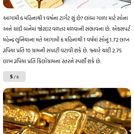
આગામી 6 મહિનાથી 1 વર્ષના ટાર્ગેટ શું છે? લાંબા ગાળા માટે સોના
અને ચાંદી બંનેમાં જોરદાર વળતર મળવાની સંભાવના છે. એક્સપર્ટ
મહેન્દ્ર લુનિયાના મતે આગામી 6 મહિનાથી 1 વર્ષમાં સોનું 1.72 લાખ
રૂપિયા પ્રતિ 10 ગ્રામની સપાટી વટાવી શકે છે. જ્યારે ચાંદી 2.75
લાખ રૂપિયા પ્રતિ કિલોગ્રામના સ્તરને સ્પર્શી શકે છે.
5
/ 6