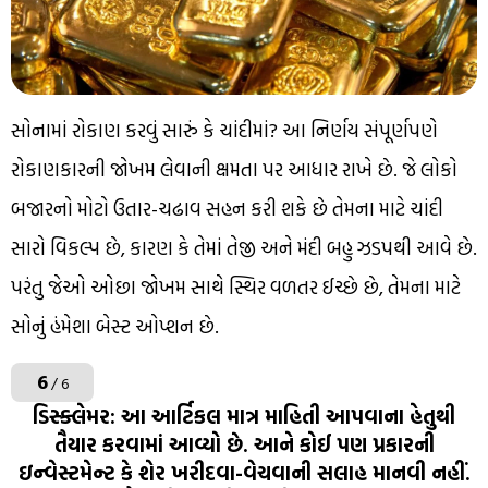
સોનામાં રોકાણ કરવું સારું કે ચાંદીમાં? આ નિર્ણય સંપૂર્ણપણે
રોકાણકારની જોખમ લેવાની ક્ષમતા પર આધાર રાખે છે. જે લોકો
બજારનો મોટો ઉતાર-ચઢાવ સહન કરી શકે છે તેમના માટે ચાંદી
સારો વિકલ્પ છે, કારણ કે તેમાં તેજી અને મંદી બહુ ઝડપથી આવે છે.
પરંતુ જેઓ ઓછા જોખમ સાથે સ્થિર વળતર ઈચ્છે છે, તેમના માટે
સોનું હંમેશા બેસ્ટ ઓપ્શન છે.
6
/ 6
ડિસ્ક્લેમર: આ આર્ટિકલ માત્ર માહિતી આપવાના હેતુથી
તૈયાર કરવામાં આવ્યો છે. આને કોઈ પણ પ્રકારની
ઇન્વેસ્ટમેન્ટ કે શેર ખરીદવા-વેચવાની સલાહ માનવી નહીં.