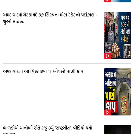
અમદાવાદમાં ગેરકાયદે કફ સિરપના મોટા રેકેટનો પર્દાફાશ -
જુઓ Video
અમદાવાદના આ વિસ્તારમાં 11 ઓગસ્ટે પાણી કાપ
બાળકોએ અનોખી રીતે રજૂ કર્યું 'રાષ્ટ્રગીત', વીડિયો થયો