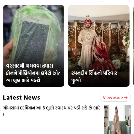
વરસાદથી બચવવા તમારા
ફોનને પોલિથીનમાં લપેટો છો?
રમનદીપ સિંહનો પરિવાર
આ ભૂલ ભારે પડશે
જુઓ
Latest News
View More
ચોમાસામાં દરમિયાન આ 6 ભૂલો સ્વાસ્થ પર પડી શકે છે ભારે
!