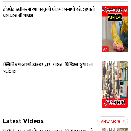
ટોઇલેટ ક્લીનરમાં આ વસ્તુઓ ભેળવી બનાવો સ્પ્રે, જીવાતો
થશે ઘરમાંથી ગાયબ
ક્લિનિક બહારથી ડોક્ટર દ્વારા ચાલતા ડિજિટલ જુગારનો
પર્દાફાશ
Latest Videos
View More