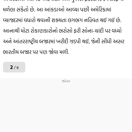
મળેલા સંકેતો છે. આ આંકડાઓ આવ્યા પછી અમેરિકામાં
વ્યાજદરમાં વધારો થવાની શક્યતા લગભગ નહિવત થઈ ગઈ છે.
આનાથી મોટા રોકાણકારોનો ભરોસો ફરી સોના-ચાંદી પર વધ્યો
અને આંતરરાષ્ટ્રીય બજારમાં ખરીદી ઝડપી થઈ, જેની સીધી અસર
ભારતીય બજાર પર પણ જોવા મળી.
2
/ 6