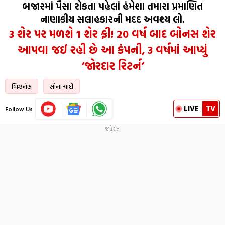
બજારમાં પૈસા રોકતા પહેલાં હંમેશા તમારા પ્રમાણિત
નાણાકીય સલાહકારની મદદ અવશ્ય લો.
3 શેર પર મળશે 1 શેર ફ્રી! 20 વર્ષ બાદ બોનસ શેર
આપવા જઈ રહી છે આ કંપની, 3 વર્ષમાં આપ્યું
‘જોરદાર રિટર્ન’
બિઝનેસ
સોના ચાંદી
LIVE
TV
Follow Us