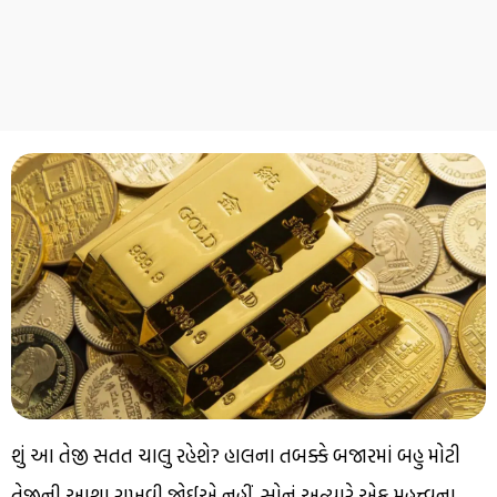
શું આ તેજી સતત ચાલુ રહેશે? હાલના તબક્કે બજારમાં બહુ મોટી
તેજીની આશા રાખવી જોઈએ નહીં. સોનું અત્યારે એક મહત્ત્વના