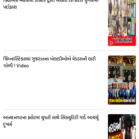
ક્લિનિક બહારથી ડોક્ટર દ્વારા ચાલતા ડિજિટલ જુગારનો
પર્દાફાશ
જિમ્નાસ્ટિક્સમાં ગુજરાતના ખેલાડીઓએ મેડલ્સની ભરી
ઝોળી ! Video
આનંદનગરના ફ્લેટમાં યુવતી સાથે સિક્યુરિટી ગાર્ડે આચર્યું
દુષ્કર્મ