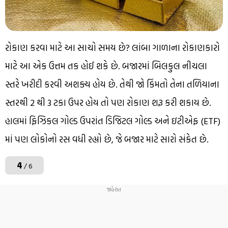
રોકાણ કરવા માટે આ સાચો સમય છે? લાંબા ગાળાના રોકાણકારો
માટે આ એક ઉત્તમ તક હોઈ શકે છે. બજારમાં બિલકુલ નીચલા
સ્તરે ખરીદી કરવી અશક્ય હોય છે. તેથી જો કિંમતો તેના તળિયાના
સ્તરથી 2 થી 3 ટકા ઉપર હોય તો પણ રોકાણ શરૂ કરી શકાય છે.
હાલમાં ફિઝિકલ ગોલ્ડ ઉપરાંત ડિજિટલ ગોલ્ડ અને ઇટીએફ (ETF)
માં પણ લોકોનો રસ વધી રહ્યો છે, જે બજાર માટે સારો સંકેત છે.
4
/ 6