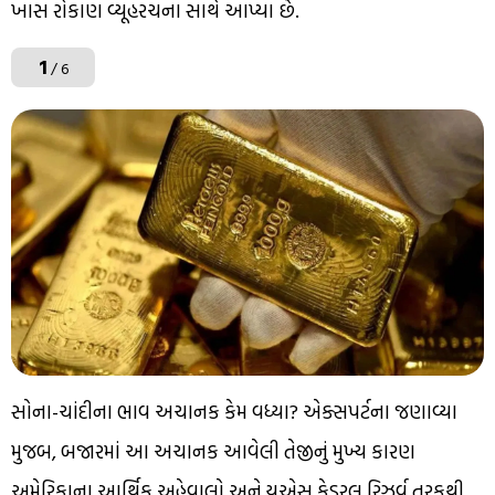
ખાસ રોકાણ વ્યૂહરચના સાથે આપ્યા છે.
1
/ 6
સોના-ચાંદીના ભાવ અચાનક કેમ વધ્યા? એક્સપર્ટના જણાવ્યા
મુજબ, બજારમાં આ અચાનક આવેલી તેજીનું મુખ્ય કારણ
અમેરિકાના આર્થિક અહેવાલો અને યુએસ ફેડરલ રિઝર્વ તરફથી