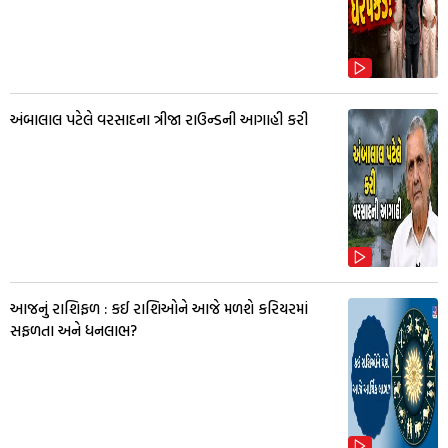
અંબાલાલ પટેલે વરસાદના ત્રીજા રાઉન્ડની આગાહી કરી
આજનું રાશિફળ : કઈ રાશિઓને આજે મળશે કરિયરમાં
સફળતા અને ધનલાભ?