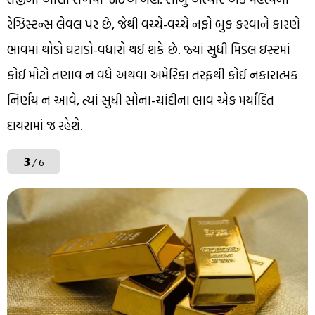
રેઝિસ્ટન્સ લેવલ પર છે, જેથી વચ્ચે-વચ્ચે નફો બુક કરવાને કારણે
ભાવમાં થોડો ઘટાડો-વધારો થઈ શકે છે. જ્યાં સુધી મિડલ ઇસ્ટમાં
કોઈ મોટો તણાવ ન વધે અથવા અમેરિકા તરફથી કોઈ નકારાત્મક
નિર્ણય ન આવે, ત્યાં સુધી સોના-ચાંદીના ભાવ એક મર્યાદિત
દાયરામાં જ રહેશે.
3
/ 6