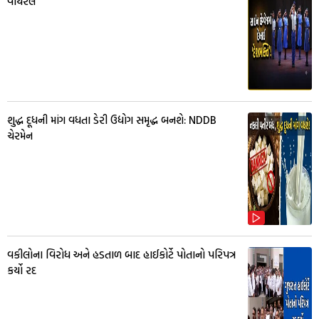
વાયરલ
શુદ્ધ દૂધની માંગ વધતા ડેરી ઉદ્યોગ સમૃદ્ધ બનશે: NDDB
ચેરમેન
વકીલોના વિરોધ અને હડતાળ બાદ હાઈકોર્ટે પોતાનો પરિપત્ર
કર્યો રદ