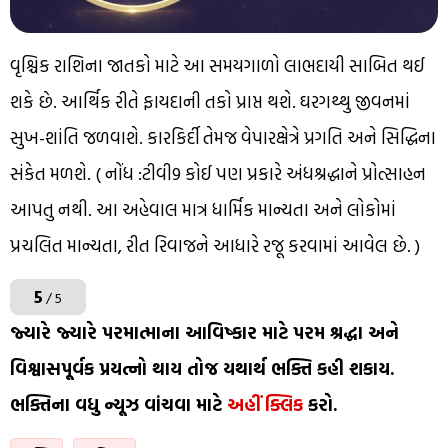
વૃશ્ચિક રાશિના જાતકો માટે આ સમયગાળો લાભદાયી સાબિત થઈ
શકે છે. આર્થિક રીતે ફાયદાની તકો પ્રાપ્ત થશે. ઘરગથ્થુ જીવનમાં
સુખ-શાંતિ જળવાશે. કારકિર્દી તેમજ વેપારક્ષેત્રે પ્રગતિ અને સિદ્ધિના
સંકેત મળશે. ( નોંધ :ટીવી9 કોઈ પણ પ્રકારે અંધશ્રદ્ધાને પ્રોત્સાહન
આપતુ નથી. આ અહેવાલ માત્ર ધાર્મિક માન્યતા અને લોકોમાં
પ્રચલિત માન્યતા, રીત રિવાજને આધારે રજૂ કરવામાં આવેલ છે. )
5
/ 5
જ્યારે જ્યારે પરમાત્માના આવિષ્કાર માટે પરમ શ્રદ્ધા અને
વિશ્વાસપૂર્વક પ્રયત્નો થાય તોજ યથાર્થ ભક્તિ કહી શકાય.
ભક્તિના વધુ ન્યૂઝ વાંચવા માટે
અહીં ક્લિક
કરો.