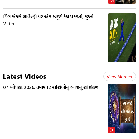
વિલ જેક્સે બાઉન્ડ્રી પર એક જાદુઈ કેચ પકડ્યો, જુઓ
Video
Latest Videos
View More
07 ઓગસ્ટ 2026: તમામ 12 રાશિઓનું આજનું રાશિફળ