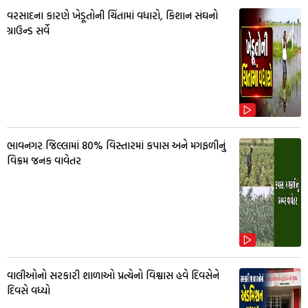
વરસાદના કારણે ખેડૂતોની ચિંતામાં વધારો, કિશાન સંઘનો
ગ્રાઉન્ડ સર્વે
ભાવનગર જિલ્લામાં 80% વિસ્તારમાં કપાસ અને મગફળીનું
વિક્રમ જનક વાવેતર
વાલીઓનો સરકારી શાળાઓ પ્રત્યેનો વિશ્વાસ હવે દિવસેને
દિવસે વધ્યો