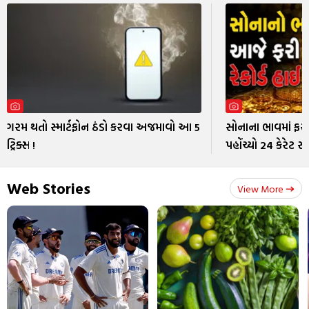
ગરમ થતો સ્માર્ટફોન ઠંડો કરવા અજમાવો આ 5
સોનાના ભાવમાં ફરી
ટ્રિક્સ !
પહોંચ્યો 24 કેરેટ 
Web Stories
View More