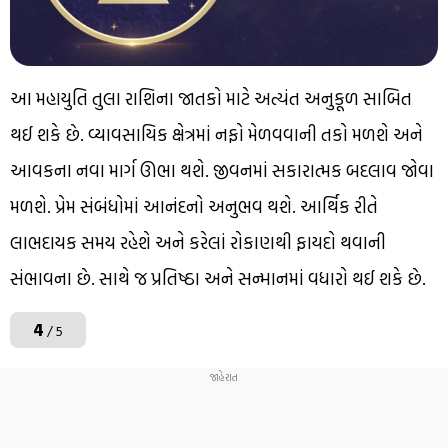
આ મહાયુતિ તુલા રાશિના જાતકો માટે અત્યંત અનુકૂળ સાબિત
થઈ શકે છે. વ્યાવસાયિક ક્ષેત્રમાં નફો મેળવવાની તકો મળશે અને
આવકના નવા માર્ગ ઊભા થશે. જીવનમાં સકારાત્મક બદલાવ જોવા
મળશે. પ્રેમ સંબંધોમાં આનંદનો અનુભવ થશે. આર્થિક રીતે
લાભદાયક સમય રહેશે અને કરેલાં રોકાણથી ફાયદો થવાની
સંભાવના છે. સાથે જ પ્રતિષ્ઠા અને સન્માનમાં વધારો થઈ શકે છે.
4
/ 5