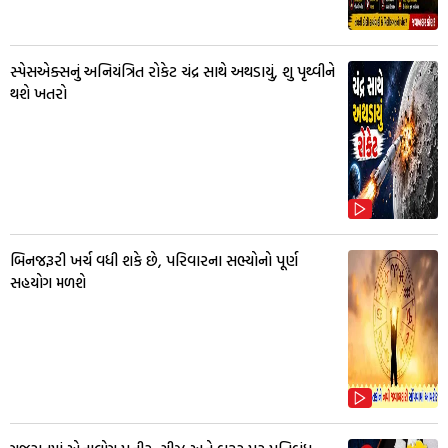
સ્પેસએક્સનું અનિયંત્રિત રોકેટ ચંદ્ર સાથે અથડાયું, શુ પૃથ્વીને
થશે ખતરો
બિનજરૂરી ખર્ચ વધી શકે છે, પરિવારના સભ્યોનો પૂર્ણ
સહયોગ મળશે