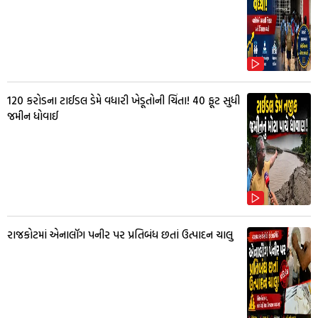
₹120 કરોડના ટાઈડલ ડેમે વધારી ખેડૂતોની ચિંતા! 40 ફૂટ સુધી
જમીન ધોવાઈ
રાજકોટમાં એનાલૉગ પનીર પર પ્રતિબંધ છતાં ઉત્પાદન ચાલુ