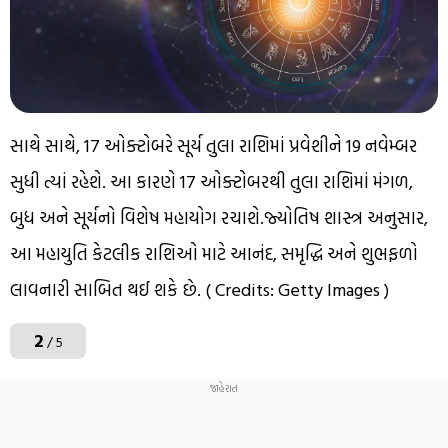
સાથે સાથે, 17 ઓક્ટોબરે સૂર્ય તુલા રાશિમાં પ્રવેશીને 19 નવેમ્બર
સુધી ત્યાં રહેશે. આ કારણે 17 ઓક્ટોબરથી તુલા રાશિમાં મંગળ,
બુધ અને સૂર્યનો વિશેષ મહાયોગ રચાશે.જ્યોતિષ શાસ્ત્ર અનુસાર,
આ મહાયુતિ કેટલીક રાશિઓ માટે આનંદ, સમૃદ્ધિ અને શુભફળો
લાવનારી સાબિત થઈ શકે છે. ( Credits: Getty Images )
2
/ 5