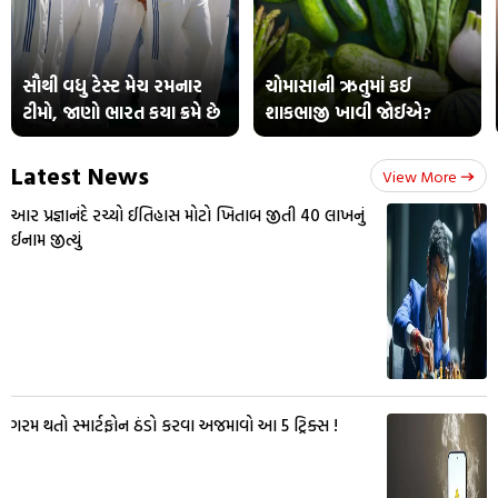
સૌથી વધુ ટેસ્ટ મેચ રમનાર
ચોમાસાની ઋતુમાં કઈ
ટીમો, જાણો ભારત કયા ક્રમે છે
શાકભાજી ખાવી જોઈએ?
Latest News
View More
આર પ્રજ્ઞાનંદે રચ્યો ઈતિહાસ મોટો ખિતાબ જીતી 40 લાખનું
ઈનામ જીત્યું
ગરમ થતો સ્માર્ટફોન ઠંડો કરવા અજમાવો આ 5 ટ્રિક્સ !