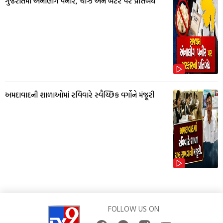
ગુજરાતમાં એનાલોગ પનીર, ચીઝ અને બટર પર પ્રતિબંધ
અમદાવાદની શાળાઓમાં રવિવારે સ્વૈચ્છિક વર્ગોને મંજૂરી
FOLLOW US ON