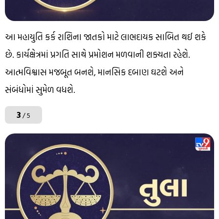
આ મહાયુતિ કર્ક રાશિના જાતકો માટે લાભદાયક સાબિત થઈ શકે
છે. કાર્યક્ષેત્રમાં પ્રગતિ સાથે પ્રમોશન મળવાની શક્યતા રહેશે.
આત્મવિશ્વાસ મજબૂત બનશે, માનસિક દબાણ ઘટશે અને
સંબંધોમાં સુમેળ વધશે.
3
/ 5