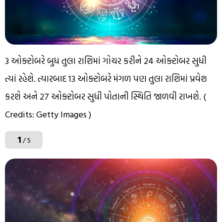
3 ઓક્ટોબરે બુધ તુલા રાશિમાં ગોચર કરીને 24 ઓક્ટોબર સુધી
ત્યાં રહેશે. ત્યારબાદ 13 ઓક્ટોબરે મંગળ પણ તુલા રાશિમાં પ્રવેશ
કરશે અને 27 ઓક્ટોબર સુધી પોતાની સ્થિતિ જાળવી રાખશે. (
Credits: Getty Images )
1
/ 5