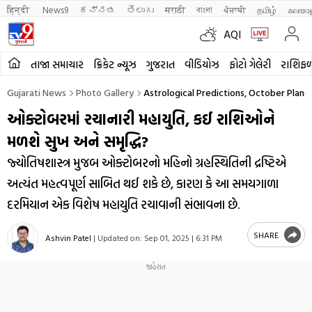
हिन्दी 
News9
ಕನ್ನಡ
తెలుగు
मराठी
বাংলা
ਪੰਜਾਬੀ
தமிழ்
മലയാ
AQI
તાજા સમાચાર
ક્રિકેટ ન્યૂઝ
ગુજરાત
વીડિયોઝ
ફોટો ગેલેરી
રાશિફ
Gujarati News
Photo Gallery
Astrological Predictions, October Plane
ઓક્ટોબરમાં રચાનારી મહાયુતિ, કઈ રાશિઓને
મળશે સુખ અને સમૃદ્ધિ?
જ્યોતિષશાસ્ત્ર મુજબ ઓક્ટોબરનો મહિનો ગ્રહસ્થિતિની દ્રષ્ટિએ
અત્યંત મહત્વપૂર્ણ સાબિત થઈ શકે છે, કારણ કે આ સમયગાળા
દરમિયાન એક વિશેષ મહાયુતિ રચાવાની સંભાવના છે.
SHARE
Ashvin Patel
|
Updated on:
Sep 01, 2025 | 6:31 PM