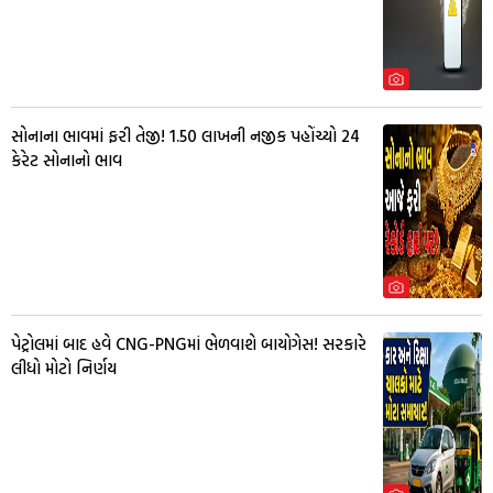
સોનાના ભાવમાં ફરી તેજી! ₹1.50 લાખની નજીક પહોંચ્યો 24
કેરેટ સોનાનો ભાવ
પેટ્રોલમાં બાદ હવે CNG-PNGમાં ભેળવાશે બાયોગેસ! સરકારે
લીધો મોટો નિર્ણય