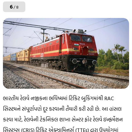
6
/ 8
ભારતીય રેલવે નજીકના ભવિષ્યમાં ટિકિટ બુકિંગમાંથી RAC
સિસ્ટમને સંપૂર્ણપણે દૂર કરવાની તૈયારી કરી રહી છે. આ હાંસલ
કરવા માટે, રેલવેની ટેકનિકલ શાખા સેન્ટર ફોર રેલવે ઇન્ફર્મેશન
સિસ્ટમ્સ (CRIS) ટિકિટ એક્ઝામિનર્સ (TTEs) દ્વારા ઉપયોગમાં