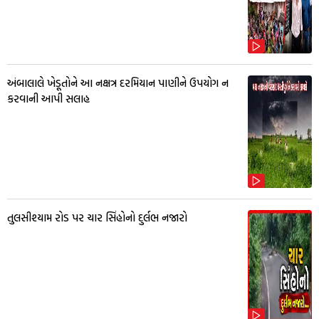
અંબાલાલે ખેડૂતોને આ નક્ષત્ર દરમિયાન પાણીને ઉપયોગ ન
કરવાની આપી સલાહ
તુલસીશ્યામ રોડ પર ચાર સિંહોનો દુર્લભ નજારો