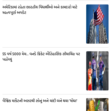
અમેરિકામાં રહેતા ભારતીય વિદ્યાર્થીઓ અને કામદારો માટે
મહત્વપૂર્ણ અપડેટ
55 વર્ષ 5000 મેચ... વનડે ક્રિકેટ ઐતિહાસિક સીમાચિહ્ન પર
પહોંચ્યું
વૈશ્વિક માર્કેટની અસરથી સોનું અને ચાંદી બંને થયા 'મોંઘા'