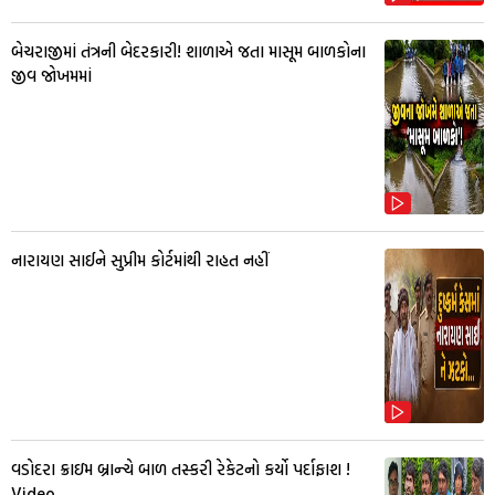
બેચરાજીમાં તંત્રની બેદરકારી! શાળાએ જતા માસૂમ બાળકોના
જીવ જોખમમાં
નારાયણ સાઈને સુપ્રીમ કોર્ટમાંથી રાહત નહીં
વડોદરા ક્રાઇમ બ્રાન્ચે બાળ તસ્કરી રેકેટનો કર્યો પર્દાફાશ !
Video