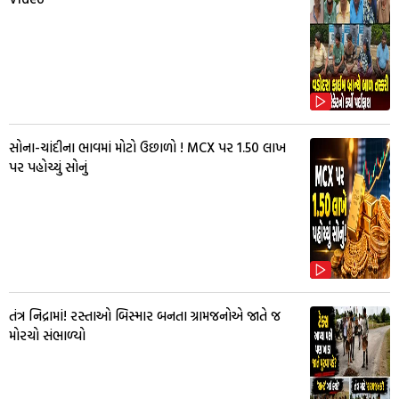
સોના-ચાંદીના ભાવમાં મોટો ઉછાળો ! MCX પર ₹1.50 લાખ
પર પહોચ્યું સોનું
તંત્ર નિદ્રામાં! રસ્તાઓ બિસ્માર બનતા ગ્રામજનોએ જાતે જ
મોરચો સંભાળ્યો