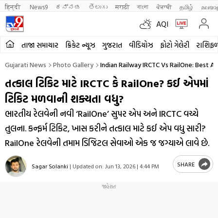
हिन्दी 
News9
ಕನ್ನಡ
తెలుగు
मराठी
বাংলা
ਪੰਜਾਬੀ
தமிழ்
മലയാ
AQI
તાજા સમાચાર
ક્રિકેટ ન્યૂઝ
ગુજરાત
વીડિયોઝ
ફોટો ગેલેરી
રાશિફ
Gujarati News
Photo Gallery
Indian Railway IRCTC Vs RailOne: Best Ap
તત્કાલ ટિકિટ માટે IRCTC કે RailOne? કઈ એપમાં
ટિકિટ મળવાની શક્યતા વધુ?
ભારતીય રેલવેની નવી ‘RailOne’ સુપર એપ અને IRCTC વચ્ચે
તુલના. કન્ફર્મ ટિકિટ, ખાસ કરીને તત્કાલ માટે કઈ એપ વધુ સારી?
RailOne રેલવેની તમામ ડિજિટલ સેવાઓ એક જ જગ્યાએ લાવે છે.
SHARE
Sagar Solanki
|
Updated on:
Jun 13, 2026 | 4:44 PM