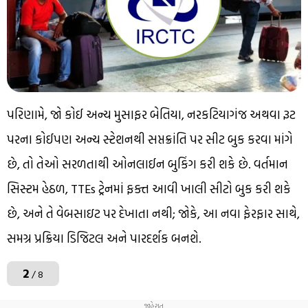
પરિણામે, જો કોઈ અન્ય મુસાફર બેતિયા, નરકટિયાગંજ અથવા રૂટ
પરના કોઈપણ અન્ય સ્ટેશનથી સપ્તક્રાંતિ પર સીટ બુક કરવા માંગે
છે, તો તેઓ સરળતાથી ઓનલાઈન બુકિંગ કરી શકે છે. વર્તમાન
સિસ્ટમ હેઠળ, TTEs ટ્રેનમાં ફક્ત આવી ખાલી સીટો બુક કરી શકે
છે, અને તે વેબસાઇટ પર દેખાતા નથી; જોકે, આ નવા ફેરફાર સાથે,
સમગ્ર પ્રક્રિયા ડિજિટલ અને પારદર્શક બનશે.
2
/ 8