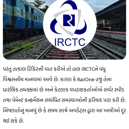
પરંતુ તત્કાલ ટિકિટની વાત કરીએ તો હાલ IRCTCને વધુ
વિશ્વસનીય માનવામાં આવે છે. કારણ કે RailOne હજુ તેના
પ્રારંભિક તબક્કામાં છે અને કેટલાક વપરાશકર્તાઓએ સર્વર સ્પીડ
તથા પેમેન્ટ કન્ફર્મેશન સંબંધિત સમસ્યાઓની ફરિયાદ પણ કરી છે.
નિષ્ણાતોનું માનવું છે કે સમય સાથે અપડેટ્સ દ્વારા આ ખામીઓ દૂર
થઈ શકે છે.