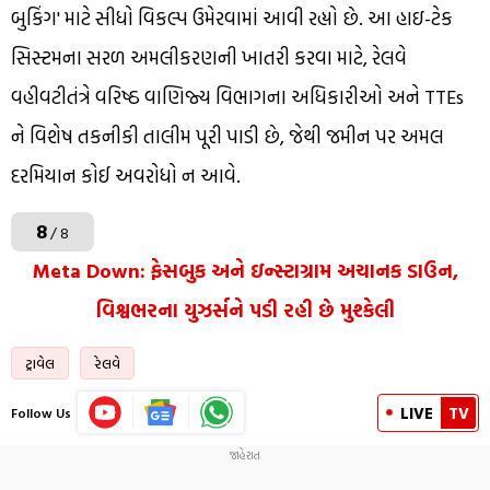
બુકિંગ' માટે સીધો વિકલ્પ ઉમેરવામાં આવી રહ્યો છે. આ હાઇ-ટેક
સિસ્ટમના સરળ અમલીકરણની ખાતરી કરવા માટે, રેલવે
વહીવટીતંત્રે વરિષ્ઠ વાણિજ્ય વિભાગના અધિકારીઓ અને TTEs
ને વિશેષ તકનીકી તાલીમ પૂરી પાડી છે, જેથી જમીન પર અમલ
દરમિયાન કોઈ અવરોધો ન આવે.
8
/ 8
Meta Down: ફેસબુક અને ઇન્સ્ટાગ્રામ અચાનક ડાઉન,
વિશ્વભરના યુઝર્સને પડી રહી છે મુશ્કેલી
ટ્રાવેલ
રેલવે
LIVE
TV
Follow Us