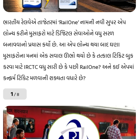
ભારતીય રેલવેએ તાજેતરમાં ‘RailOne’ નામની નવી સુપર એપ
લોન્ચ કરીને મુસાફરો માટે ડિજિટલ સેવાઓને વધુ સરળ
બનાવવાનો પ્રયાસ કર્યો છે. આ એપ લોન્ચ થયા બાદ ઘણા
મુસાફરોના મનમાં એક સવાલ ઊભો થયો છે કે તત્કાલ ટિકિટ બુક
કરવા માટે IRCTC વધુ સારી છે કે પછી RailOne? અને કઈ એપમાં
કન્ફર્મ ટિકિટ મળવાની શક્યતા વધારે છે?
1
/ 8