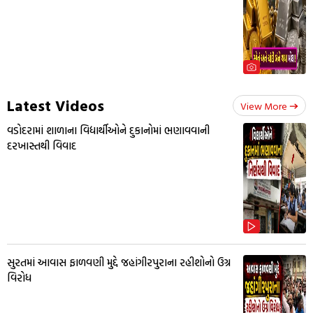
Latest Videos
View More
વડોદરામાં શાળાના વિદ્યાર્થીઓને દુકાનોમાં ભણાવવાની
દરખાસ્તથી વિવાદ
સુરતમાં આવાસ ફાળવણી મુદ્દે જહાંગીરપુરાના રહીશોનો ઉગ્ર
વિરોધ