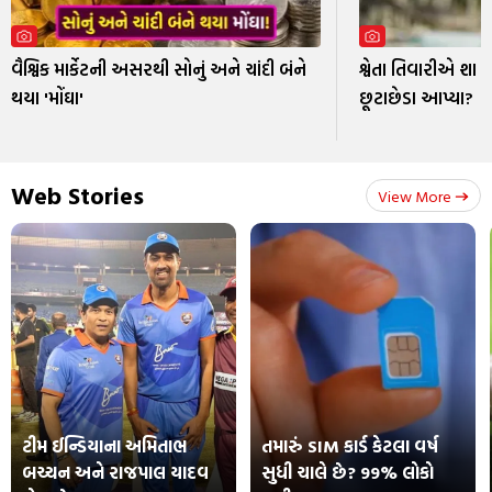
વૈશ્વિક માર્કેટની અસરથી સોનું અને ચાંદી બંને
શ્વેતા તિવારીએ શા 
થયા 'મોંઘા'
છૂટાછેડા આપ્યા?
Web Stories
View More
ટીમ ઈન્ડિયાના અમિતાભ
તમારું SIM કાર્ડ કેટલા વર્ષ
બચ્ચન અને રાજપાલ યાદવ
સુધી ચાલે છે? 99% લોકો