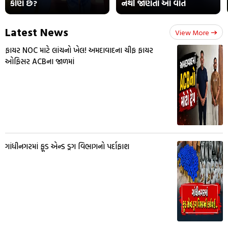
કોણ છે?
નથી જાણતા આ વાત
Latest News
View More
ફાયર NOC માટે લાંચનો ખેલ! અમદાવાદના ચીફ ફાયર
ઓફિસર ACBના જાળમાં
ગાંધીનગરમાં ફૂડ એન્ડ ડ્રગ વિભાગનો પર્દાફાશ