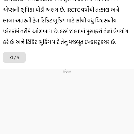
એપ્સની ભૂમિકા થોડી અલગ છે. IRCTC વર્ષોથી તત્કાલ અને
લાંબા અંતરની ટ્રેન ટિકિટ બુકિંગ માટે સૌથી વધુ વિશ્વસનીય
પ્લેટફોર્મ તરીકે ઓળખાય છે. દરરોજ લાખો મુસાફરો તેનો ઉપયોગ
કરે છે અને ટિકિટ બુકિંગ માટે તેનું મજબૂત ઇન્ફ્રાસ્ટ્રક્ચર છે.
4
/ 8