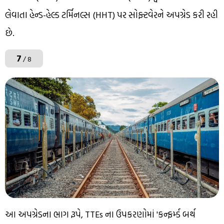
લેવાતા હેન્ડ-હેલ્ડ ટર્મિનલ્સ (HHT) પર સોફ્ટવેરને અપગ્રેડ કરી રહી
છે.
7
/ 8
આ અપગ્રેડના ભાગ રૂપે, TTEs ના ઉપકરણોમાં 'કન્ફર્મ્ડ બર્થ