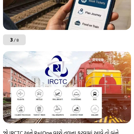
3
/ 8
જો IRCTC અને RailOne વચ્ચે તુલના કરવામાં આવે તો બંને