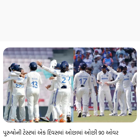
પુરુષોની ટેસ્ટમાં એક દિવસમાં ઓછામાં ઓછી 90 ઓવર