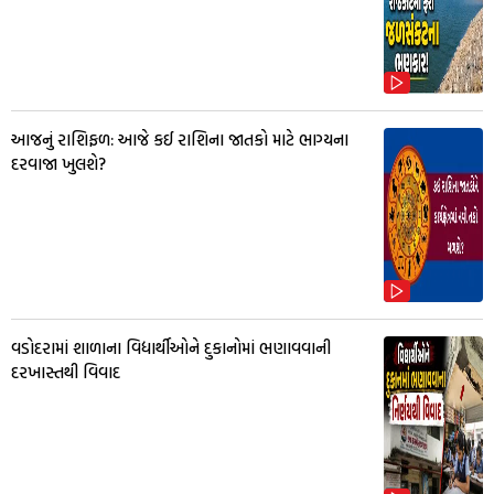
આજનું રાશિફળ: આજે કઈ રાશિના જાતકો માટે ભાગ્યના
દરવાજા ખુલશે?
વડોદરામાં શાળાના વિદ્યાર્થીઓને દુકાનોમાં ભણાવવાની
દરખાસ્તથી વિવાદ