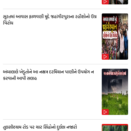
સુરતમાં આવાસ ફાળવણી મુદ્દે જહાંગીરપુરાના રહીશોનો ઉગ્ર
વિરોધ
અંબાલાલે ખેડૂતોને આ નક્ષત્ર દરમિયાન પાણીને ઉપયોગ ન
કરવાની આપી સલાહ
તુલસીશ્યામ રોડ પર ચાર સિંહોનો દુર્લભ નજારો