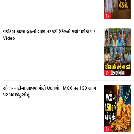
વડોદરા ક્રાઇમ બ્રાન્ચે બાળ તસ્કરી રેકેટનો કર્યો પર્દાફાશ !
Video
સોના-ચાંદીના ભાવમાં મોટો ઉછાળો ! MCX પર ₹1.50 લાખ
પર પહોચ્યું સોનું