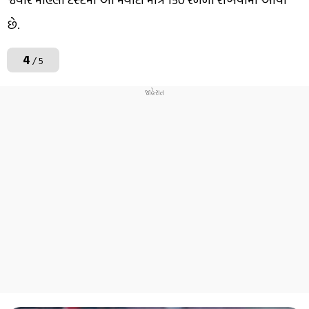
છે.
4
/ 5