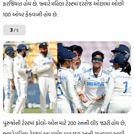
ફરજિયાત હોય છે. જ્યારે મહિલા ટેસ્ટમાં દરરોજ ઓછામાં ઓછી
100 ઓવર ફેંકવાની હોય છે.
3
/ 5
પુરુષોની ટેસ્ટમાં ફોલો-ઓન માટે 200 રનની લીડ જરૂરી હોય છે,
જ્યારે મહિલા ટેસ્ટમાં આ મર્યાદા માત્ર 150 રનની રાખવામાં આવી