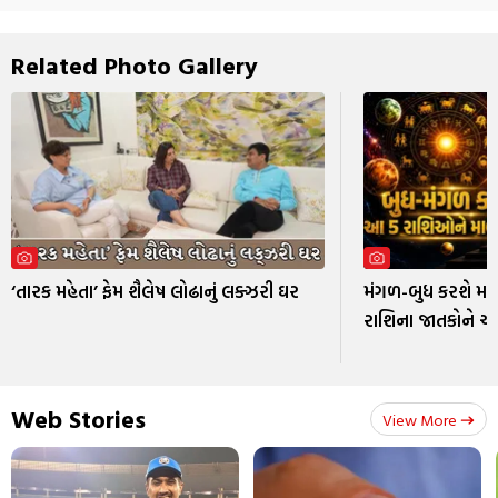
Related Photo Gallery
‘તારક મહેતા’ ફેમ શૈલેષ લોઢાનું લક્ઝરી ઘર
મંગળ-બુધ કરશે મા
રાશિના જાતકોને અ
Web Stories
View More