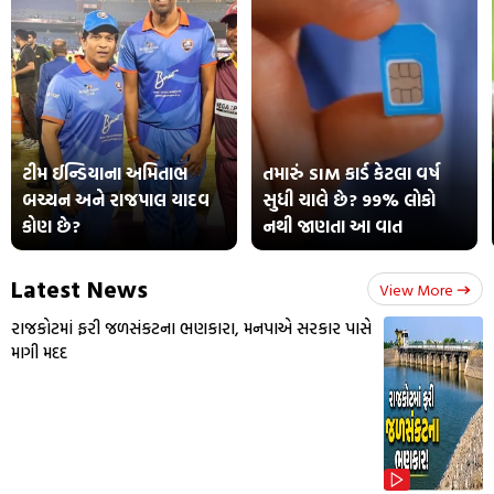
ટીમ ઈન્ડિયાના અમિતાભ
તમારું SIM કાર્ડ કેટલા વર્ષ
બચ્ચન અને રાજપાલ યાદવ
સુધી ચાલે છે? 99% લોકો
કોણ છે?
નથી જાણતા આ વાત
Latest News
View More
રાજકોટમાં ફરી જળસંકટના ભણકારા, મનપાએ સરકાર પાસે
માગી મદદ