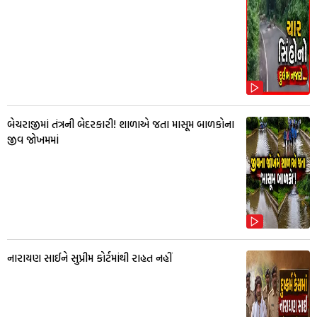
બેચરાજીમાં તંત્રની બેદરકારી! શાળાએ જતા માસૂમ બાળકોના
જીવ જોખમમાં
નારાયણ સાઈને સુપ્રીમ કોર્ટમાંથી રાહત નહીં