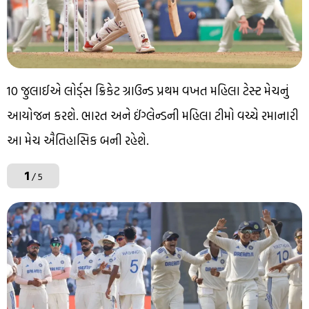
10 જુલાઈએ લોર્ડ્સ ક્રિકેટ ગ્રાઉન્ડ પ્રથમ વખત મહિલા ટેસ્ટ મેચનું
આયોજન કરશે. ભારત અને ઈંગ્લેન્ડની મહિલા ટીમો વચ્ચે રમાનારી
આ મેચ ઐતિહાસિક બની રહેશે.
1
/ 5