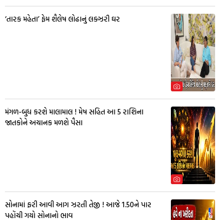
‘તારક મહેતા’ ફેમ શૈલેષ લોઢાનું લક્ઝરી ઘર
મંગળ-બુધ કરશે માલામાલ ! મેષ સહિત આ 5 રાશિના
જાતકોને અચાનક મળશે પૈસા
સોનામાં ફરી આવી આગ ઝરતી તેજી ! આજે 1.50ને પાર
પહોંચી ગયો સોનાનો ભાવ