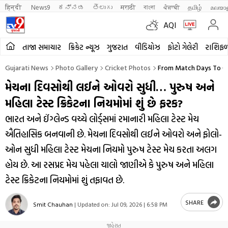
हिन्दी 
News9
ಕನ್ನಡ
తెలుగు
मराठी
বাংলা
ਪੰਜਾਬੀ
தமிழ்
മലയാ
AQI
તાજા સમાચાર
ક્રિકેટ ન્યૂઝ
ગુજરાત
વીડિયોઝ
ફોટો ગેલેરી
રાશિફ
Gujarati News
Photo Gallery
Cricket Photos
From Match Days To Ov
મેચના દિવસોથી લઈને ઓવરો સુધી… પુરુષ અને
મહિલા ટેસ્ટ ક્રિકેટના નિયમોમાં શું છે ફરક?
ભારત અને ઈંગ્લેન્ડ વચ્ચે લોર્ડ્સમાં રમાનારી મહિલા ટેસ્ટ મેચ
ઐતિહાસિક બનવાની છે. મેચના દિવસોથી લઈને ઓવરો અને ફોલો-
ઓન સુધી મહિલા ટેસ્ટ મેચના નિયમો પુરુષ ટેસ્ટ મેચ કરતા અલગ
હોય છે. આ રસપ્રદ મેચ પહેલા ચાલો જાણીએ કે પુરુષ અને મહિલા
ટેસ્ટ ક્રિકેટના નિયમોમાં શું તફાવત છે.
SHARE
Smit Chauhan
|
Updated on:
Jul 09, 2026 | 6:58 PM