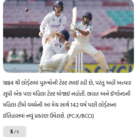
1884 થી લોર્ડ્સમાં પુરુષોની ટેસ્ટ રમાઈ રહી છે, પરંતુ અહીં અત્યાર
સુધી એક પણ મહિલા ટેસ્ટ યોજાઈ નહોતી. ભારત અને ઈંગ્લેન્ડની
મહિલા ટીમો વચ્ચેની આ મેચ સાથે 142 વર્ષ પછી લોર્ડ્સના
ઈતિહાસમાં નવું પ્રકરણ ઉમેરાશે. (PC:X/BCCI)
5
/ 5