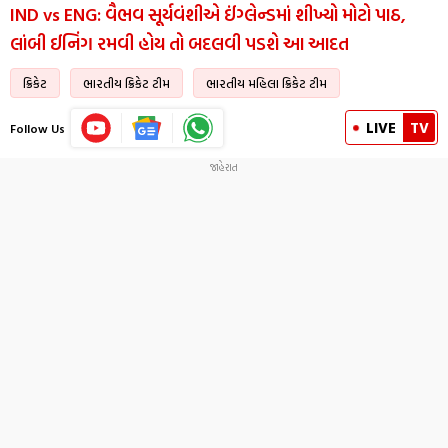
IND vs ENG: વૈભવ સૂર્યવંશીએ ઈંગ્લેન્ડમાં શીખ્યો મોટો પાઠ,
લાંબી ઈનિંગ રમવી હોય તો બદલવી પડશે આ આદત
ક્રિકેટ
ભારતીય ક્રિકેટ ટીમ
ભારતીય મહિલા ક્રિકેટ ટીમ
LIVE
TV
Follow Us