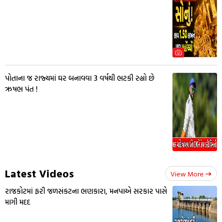
પોતાના જ રાજ્યમાં ઘર બનાવવા 3 વર્ષથી ભટકી રહ્યો છે
ઋષભ પંત !
Latest Videos
View More
રાજકોટમાં ફરી જળસંકટના ભણકારા, મનપાએ સરકાર પાસે
માગી મદદ