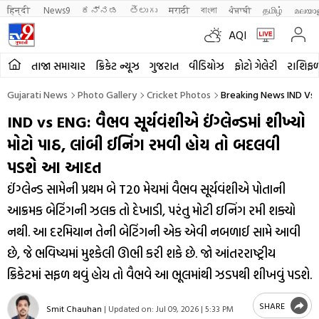
हिन्दी 
News9
ಕನ್ನಡ
తెలుగు
मराठी
বাংলা
ਪੰਜਾਬੀ
தமிழ்
മലയാ
AQI
તાજા સમાચાર
ક્રિકેટ ન્યૂઝ
ગુજરાત
વીડિયોઝ
ફોટો ગેલેરી
રાશિફ
Gujarati News
Photo Gallery
Cricket Photos
Breaking News IND Vs 
IND vs ENG: વૈભવ સૂર્યવંશીએ ઈંગ્લેન્ડમાં શીખ્યો
મોટો પાઠ, લાંબી ઈનિંગ રમવી હોય તો બદલવી
પડશે આ આદત
ઈંગ્લેન્ડ સામેની પ્રથમ બે T20 મેચમાં વૈભવ સૂર્યવંશીએ પોતાની
આક્રમક બેટિંગની ઝલક તો દેખાડી, પરંતુ મોટી ઇનિંગ રમી શક્યો
નથી. આ દરમિયાન તેની બેટિંગની એક એવી નબળાઈ સામે આવી
છે, જે ભવિષ્યમાં મુશ્કેલી ઊભી કરી શકે છે. જો આંતરરાષ્ટ્રીય
ક્રિકેટમાં સફળ થવું હોય તો વૈભવે આ ભૂલમાંથી ઝડપથી શીખવું પડશે.
SHARE
Smit Chauhan
|
Updated on:
Jul 09, 2026 | 5:33 PM