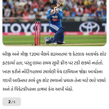
બીજી અને ત્રીજી T20માં વૈભવે શરૂઆતમાં જ કેટલાક આકર્ષક શોટ
ફટકાર્યા હતા, પરંતુ લાંબા સમય સુધી ક્રીઝ પર ટકી શક્યો નહોતો.
ખાસ કરીને નોટિંગહામમાં રમાયેલી મેચ દરમિયાન જોફ્રા આર્ચરના
ઝડપી બાઉન્સર સામે હૂક શોટ રમવાનો પ્રયાસ તેના માટે ભારે પડ્યો
અને તે વિકેટકીપરના હાથમાં કેચ આપી બેઠો.
2
/ 5