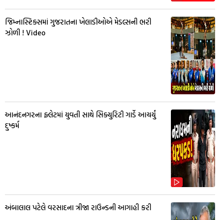
જિમ્નાસ્ટિક્સમાં ગુજરાતના ખેલાડીઓએ મેડલ્સની ભરી
ઝોળી ! Video
આનંદનગરના ફ્લેટમાં યુવતી સાથે સિક્યુરિટી ગાર્ડે આચર્યું
દુષ્કર્મ
અંબાલાલ પટેલે વરસાદના ત્રીજા રાઉન્ડની આગાહી કરી