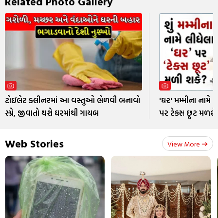
Related Photo Gallery
ટોઇલેટ ક્લીનરમાં આ વસ્તુઓ ભેળવી બનાવો
'ઘર' મમ્મીના નામે 
સ્પ્રે, જીવાતો થશે ઘરમાંથી ગાયબ
પર ટેક્સ છૂટ મળશે
Web Stories
View More