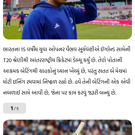
ભારતના 15 વર્ષીય યુવા ઓપનર વૈભવ સૂર્યવંશીએ ઈંગ્લેન્ડ સામેની
T20 શ્રેણીથી આંતરરાષ્ટ્રીય ક્રિકેટમાં ડેબ્યૂ કર્યું છે. તેણે પોતાની
આક્રમક બેટિંગથી ચાહકોનું ધ્યાન ખેંચ્યું છે, પરંતુ સતત બે મેચમાં
મોટી ઇનિંગ રમવામાં નિષ્ફળ રહ્યો છે. હવે તેની બેટિંગની એક એવી
નબળાઈ સામે આવી છે, જેના પર કામ કરવું જરૂરી બન્યું છે.
1
/ 5