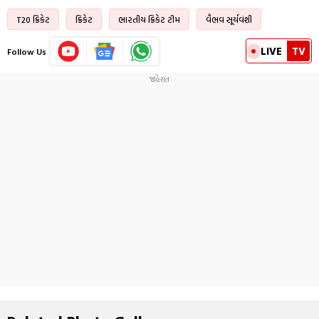
T20 ક્રિકેટ
ક્રિકેટ
ભારતીય ક્રિકેટ ટીમ
વૈભવ સૂર્યવંશી
LIVE
TV
Follow Us