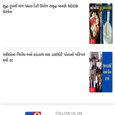
શુદ્ધ દૂધની માંગ વધતા ડેરી ઉદ્યોગ સમૃદ્ધ બનશે: NDDB
ચેરમેન
વકીલોના વિરોધ અને હડતાળ બાદ હાઈકોર્ટે પોતાનો પરિપત્ર
કર્યો રદ
FOLLOW US ON