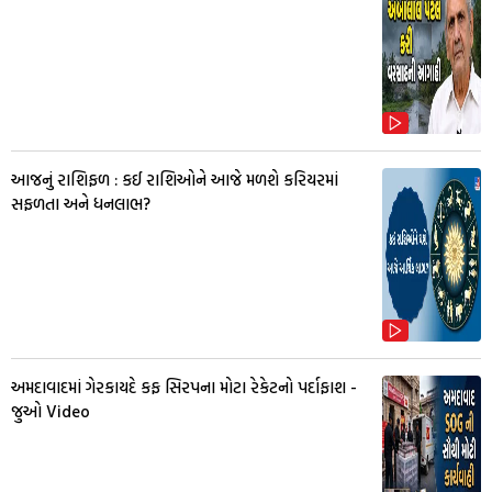
આજનું રાશિફળ : કઈ રાશિઓને આજે મળશે કરિયરમાં
સફળતા અને ધનલાભ?
અમદાવાદમાં ગેરકાયદે કફ સિરપના મોટા રેકેટનો પર્દાફાશ -
જુઓ Video