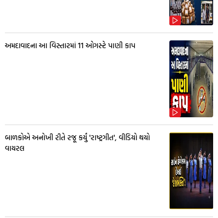
અમદાવાદના આ વિસ્તારમાં 11 ઓગસ્ટે પાણી કાપ
બાળકોએ અનોખી રીતે રજૂ કર્યું 'રાષ્ટ્રગીત', વીડિયો થયો
વાયરલ