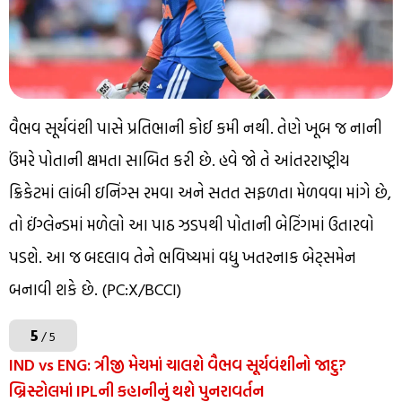
વૈભવ સૂર્યવંશી પાસે પ્રતિભાની કોઈ કમી નથી. તેણે ખૂબ જ નાની
ઉંમરે પોતાની ક્ષમતા સાબિત કરી છે. હવે જો તે આંતરરાષ્ટ્રીય
ક્રિકેટમાં લાંબી ઇનિંગ્સ રમવા અને સતત સફળતા મેળવવા માંગે છે,
તો ઈંગ્લેન્ડમાં મળેલો આ પાઠ ઝડપથી પોતાની બેટિંગમાં ઉતારવો
પડશે. આ જ બદલાવ તેને ભવિષ્યમાં વધુ ખતરનાક બેટ્સમેન
બનાવી શકે છે. (PC:X/BCCI)
5
/ 5
IND vs ENG: ત્રીજી મેચમાં ચાલશે વૈભવ સૂર્યવંશીનો જાદુ?
બ્રિસ્ટોલમાં IPLની કહાનીનું થશે પુનરાવર્તન