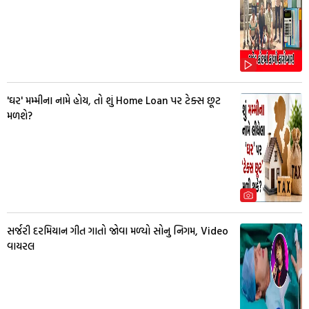
'ઘર' મમ્મીના નામે હોય, તો શું Home Loan પર ટેક્સ છૂટ
મળશે?
સર્જરી દરમિયાન ગીત ગાતો જોવા મળ્યો સોનુ નિગમ, Video
વાયરલ