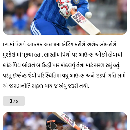
IPLમાં વૈભવે આક્રમક અંદાજમાં બેટિંગ કરીને અનેક બોલરોને
મુશ્કેલીમાં મૂક્યા હતા. ભારતીય પિચો પર બાઉન્સ ઓછો હોવાથી
શોર્ટ-પિચ બોલને બાઉન્ડ્રી પાર મોકલવું તેના માટે સરળ રહ્યું હતું.
પરંતુ ઈંગ્લેન્ડ જેવી પરિસ્થિતિમાં વધુ બાઉન્સ અને ઝડપી ગતિ સામે
એ જ રણનીતિ સફળ થાય જ એવું જરૂરી નથી.
3
/ 5