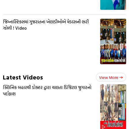
જિમ્નાસ્ટિક્સમાં ગુજરાતના ખેલાડીઓએ મેડલ્સની ભરી
ઝોળી ! Video
Latest Videos
View More
ક્લિનિક બહારથી ડોક્ટર દ્વારા ચાલતા ડિજિટલ જુગારનો
પર્દાફાશ