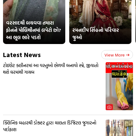
વરસાદથી બચવવા તમારા
ફોનને પોલિથીનમાં લપેટો છો?
રમનદીપ સિંહનો પરિવાર
આ ભૂલ ભારે પડશે
જુઓ
Latest News
View More
ટોઇલેટ ક્લીનરમાં આ વસ્તુઓ ભેળવી બનાવો સ્પ્રે, જીવાતો
થશે ઘરમાંથી ગાયબ
ક્લિનિક બહારથી ડોક્ટર દ્વારા ચાલતા ડિજિટલ જુગારનો
પર્દાફાશ