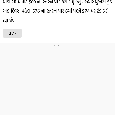
થોડા સમય માટે $80 ના સ્તરને પાર કરી ગયું હતું - જ્યારે યુએસ ક્રૂડ
એક દિવસ પહેલા $76 ના સ્તરને પાર કર્યા પછી $74 પર ટ્રેડ કરી
રહ્યું છે.
2
/ 7