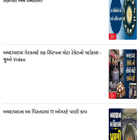
સફળતા અને ધનલાભ?
અમદાવાદમાં ગેરકાયદે કફ સિરપના મોટા રેકેટનો પર્દાફાશ -
જુઓ Video
અમદાવાદના આ વિસ્તારમાં 11 ઓગસ્ટે પાણી કાપ