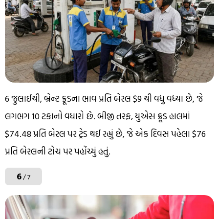
6 જુલાઈથી, બ્રેન્ટ ક્રૂડના ભાવ પ્રતિ બેરલ $9 થી વધુ વધ્યા છે, જે
લગભગ 10 ટકાનો વધારો છે. બીજી તરફ, યુએસ ક્રૂડ હાલમાં
$74.48 પ્રતિ બેરલ પર ટ્રેડ થઈ રહ્યું છે, જે એક દિવસ પહેલા $76
પ્રતિ બેરલની ટોચ પર પહોંચ્યું હતું.
6
/ 7