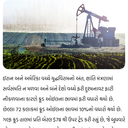
ઈરાન અને અમેરિકા વચ્ચે યુદ્ધવિરામનો અંત, શાંતિ મંત્રણામાં
સર્વસંમતિ ન મળવા અને બંને દેશો વચ્ચે ફરી દુશ્મનાવટ ફાટી
નીકળવાના કારણે ક્રૂડ ઓઈલના ભાવમાં ફરી વધારો થયો છે.
છેલ્લા 72 કલાકમાં ક્રૂડ ઓઈલના ભાવમાં 10%નો વધારો થયો છે.
ગલ્ફ ક્રૂડ હાલમાં પ્રતિ બેરલ $78 થી ઉપર ટ્રેડ કરી રહ્યું છે, જે બુધવારે