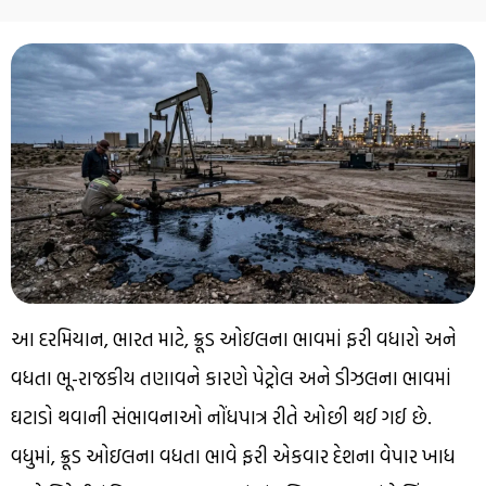
આ દરમિયાન, ભારત માટે, ક્રૂડ ઓઇલના ભાવમાં ફરી વધારો અને
વધતા ભૂ-રાજકીય તણાવને કારણે પેટ્રોલ અને ડીઝલના ભાવમાં
ઘટાડો થવાની સંભાવનાઓ નોંધપાત્ર રીતે ઓછી થઈ ગઈ છે.
વધુમાં, ક્રૂડ ઓઇલના વધતા ભાવે ફરી એકવાર દેશના વેપાર ખાધ