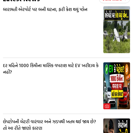
બારામતી એરપોર્ટ પર બની ઘટના, ફરી ક્રેશ થયું પ્લેન
દર મહિને 1000 કિમીના માસિક વપરાશ માટે EV ખરીદાય કે
નહીં?
લેપટોપની બેટરી વારંવાર અને ઝડપથી ખતમ થઈ જાય છે?
તો આ રીતે જાણો કારણ