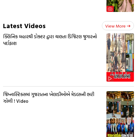
Latest Videos
View More
ક્લિનિક બહારથી ડોક્ટર દ્વારા ચાલતા ડિજિટલ જુગારનો
પર્દાફાશ
જિમ્નાસ્ટિક્સમાં ગુજરાતના ખેલાડીઓએ મેડલ્સની ભરી
ઝોળી ! Video