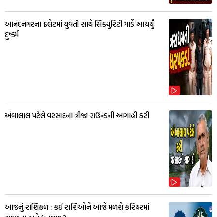
આનંદનગરના ફ્લેટમાં યુવતી સાથે સિક્યુરિટી ગાર્ડે આચર્યું
દુષ્કર્મ
અંબાલાલ પટેલે વરસાદના ત્રીજા રાઉન્ડની આગાહી કરી
આજનું રાશિફળ : કઈ રાશિઓને આજે મળશે કરિયરમાં