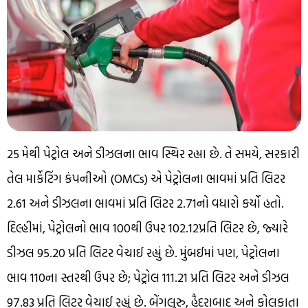
25 મેથી પેટ્રોલ અને ડીઝલના ભાવ સ્થિર રહ્યા છે. તે સમયે, સરકારી
તેલ માર્કેટિંગ કંપનીઓ (OMCs) એ પેટ્રોલના ભાવમાં પ્રતિ લિટર
₹2.61 અને ડીઝલના ભાવમાં પ્રતિ લિટર ₹2.71નો વધારો કર્યો હતો.
દિલ્હીમાં, પેટ્રોલનો ભાવ ₹100થી ઉપર ₹102.12પ્રતિ લિટર છે, જ્યારે
ડીઝલ ₹95.20 પ્રતિ લિટર વેચાઈ રહ્યું છે. મુંબઈમાં પણ, પેટ્રોલના
ભાવ ₹110ના સ્તરથી ઉપર છે; પેટ્રોલ ₹111.21 પ્રતિ લિટર અને ડીઝલ
₹97.83 પ્રતિ લિટર વેચાઈ રહ્યું છે. બેંગલુરુ, હૈદરાબાદ અને કોલકાતા