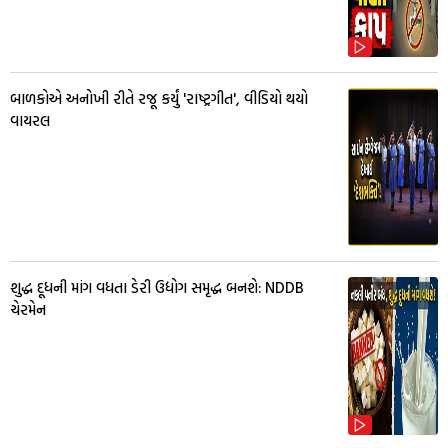
બાળકોએ અનોખી રીતે રજૂ કર્યું 'રાષ્ટ્રગીત', વીડિયો થયો
વાયરલ
શુદ્ધ દૂધની માંગ વધતા ડેરી ઉદ્યોગ સમૃદ્ધ બનશે: NDDB
ચેરમેન