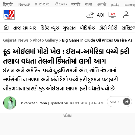
हिन्दी 
News9
ಕನ್ನಡ
తెలుగు
मराठी
বাংলা
ਪੰਜਾਬੀ
தமிழ்
മലയാ
AQI
તાજા સમાચાર
ક્રિકેટ ન્યૂઝ
ગુજરાત
વીડિયોઝ
ફોટો ગેલેરી
રાશિફ
Gujarati News
Photo Gallery
Big Game In Crude Oil Prices On Fire As
ક્રૂડ ઓઈલમાં મોટો ખેલ ! ઈરાન-અમેરિકા વચ્ચે ફરી
તણાવ વધતા તેલની કિંમતોમાં લાગી આગ
ઈરાન અને અમેરિકા વચ્ચે યુદ્ધવિરામનો અંત, શાંતિ મંત્રણામાં
સર્વસંમતિ ન મળવા અને બંને દેશો વચ્ચે ફરી દુશ્મનાવટ ફાટી
નીકળવાના કારણે ક્રૂડ ઓઈલના ભાવમાં ફરી વધારો થયો છે.
SHARE
Devankashi rana
|
Updated on:
Jul 09, 2026 | 8:43 AM