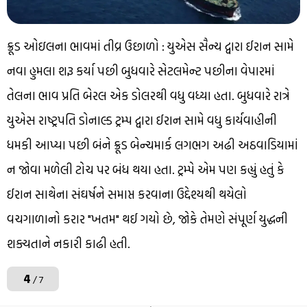
ક્રૂડ ઓઇલના ભાવમાં તીવ્ર ઉછાળો : યુએસ સૈન્ય દ્વારા ઈરાન સામે
નવા હુમલા શરૂ કર્યા પછી બુધવારે સેટલમેન્ટ પછીના વેપારમાં
તેલના ભાવ પ્રતિ બેરલ એક ડોલરથી વધુ વધ્યા હતા. બુધવારે રાત્રે
યુએસ રાષ્ટ્રપતિ ડોનાલ્ડ ટ્રમ્પ દ્વારા ઈરાન સામે વધુ કાર્યવાહીની
ધમકી આપ્યા પછી બંને ક્રૂડ બેન્ચમાર્ક લગભગ અઢી અઠવાડિયામાં
ન જોવા મળેલી ટોચ પર બંધ થયા હતા. ટ્રમ્પે એમ પણ કહ્યું હતું કે
ઈરાન સાથેના સંઘર્ષને સમાપ્ત કરવાના ઉદ્દેશ્યથી થયેલો
વચગાળાનો કરાર "ખતમ" થઈ ગયો છે, જોકે તેમણે સંપૂર્ણ યુદ્ધની
શક્યતાને નકારી કાઢી હતી.
4
/ 7