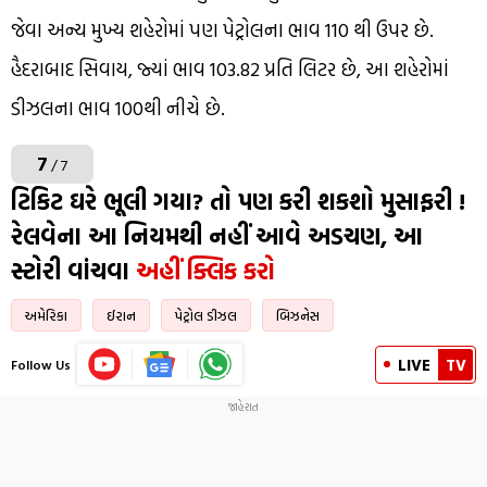
જેવા અન્ય મુખ્ય શહેરોમાં પણ પેટ્રોલના ભાવ ₹110 થી ઉપર છે.
હૈદરાબાદ સિવાય, જ્યાં ભાવ ₹103.82 પ્રતિ લિટર છે, આ શહેરોમાં
ડીઝલના ભાવ ₹100થી નીચે છે.
7
/ 7
ટિકિટ ઘરે ભૂલી ગયા? તો પણ કરી શકશો મુસાફરી !
રેલવેના આ નિયમથી નહીં આવે અડચણ, આ
સ્ટોરી વાંચવા
અહીં ક્લિક કરો
અમેરિકા
ઈરાન
પેટ્રોલ ડીઝલ
બિઝનેસ
LIVE
TV
Follow Us