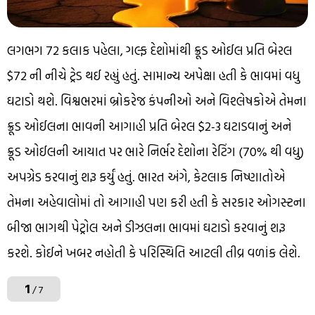
લગભગ 72 કલાક પહેલા, ગલ્ફ દેશોમાંથી ક્રૂડ ઓઈલ પ્રતિ બેરલ
$72 ની નીચે ટ્રેડ થઈ રહ્યું હતું. સામાન્ય અપેક્ષા હતી કે ભાવમાં વધુ
ઘટાડો થશે. વિશ્વભરમાં બ્રોકરેજ કંપનીઓ અને વિશ્લેષકોએ તેમના
ક્રૂડ ઓઈલના ભાવની આગાહી પ્રતિ બેરલ $2-3 ઘટાડવાનું અને
ક્રૂડ ઓઈલની આયાત પર ભારે નિર્ભર દેશોના રેટિંગ (70% થી વધુ)
અપગ્રેડ કરવાનું શરૂ કર્યું હતું. ભારત અંગે, કેટલાક નિષ્ણાતોએ
તેમના અહેવાલોમાં તો આગાહી પણ કરી હતી કે સરકાર ઓગસ્ટના
બીજા ભાગથી પેટ્રોલ અને ડીઝલના ભાવમાં ઘટાડો કરવાનું શરૂ
કરશે. કોઈને ખબર નહોતી કે પરિસ્થિતિ આટલી તીવ્ર વળાંક લેશે.
1
/ 7