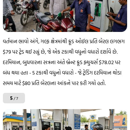
વર્તમાન ભાવો અંગે, ગલ્ફ ક્ષેત્રમાંથી ક્રૂડ ઓઈલ પ્રતિ બેરલ લગભગ
$79 પર ટ્રેડ થઈ રહ્યું છે, જે એક ટકાથી વધુનો વધારો દર્શાવે છે.
દરમિયાન, બુધવારના સત્રના અંતે બ્રેન્ટ ક્રૂડ ફ્યુચર્સ $78.02 પર
બંધ થયા હતા - 5 ટકાથી વધુનો વધારો - જે ટ્રેડિંગ દરમિયાન થોડા
સમય માટે $80 પ્રતિ બેરલના આંકને પાર કરી ગયો હતો.
5
/ 7