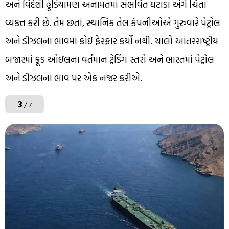
અને વિદેશી હૂંડિયામણ અનામતમાં સંભવિત ઘટાડા અંગે ચિંતા
વ્યક્ત કરી છે. તેમ છતાં, સ્થાનિક તેલ કંપનીઓએ ગુરુવારે પેટ્રોલ
અને ડીઝલના ભાવમાં કોઈ ફેરફાર કર્યો નથી. ચાલો આંતરરાષ્ટ્રીય
બજારમાં ક્રૂડ ઓઇલના વર્તમાન ટ્રેડિંગ સ્તરો અને ભારતમાં પેટ્રોલ
અને ડીઝલના ભાવ પર એક નજર કરીએ.
3
/ 7