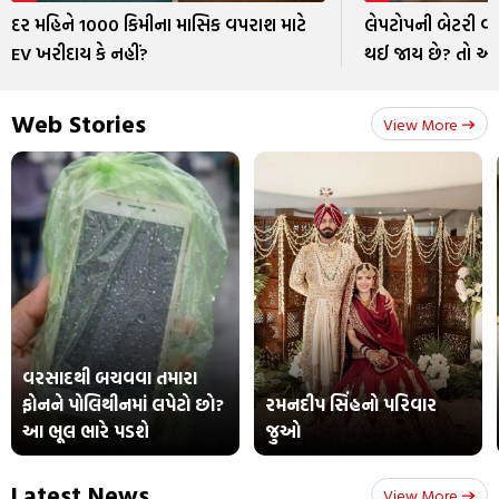
દર મહિને 1000 કિમીના માસિક વપરાશ માટે
લેપટોપની બેટરી 
EV ખરીદાય કે નહીં?
થઈ જાય છે? તો આ 
Web Stories
View More
વરસાદથી બચવવા તમારા
ફોનને પોલિથીનમાં લપેટો છો?
રમનદીપ સિંહનો પરિવાર
આ ભૂલ ભારે પડશે
જુઓ
Latest News
View More