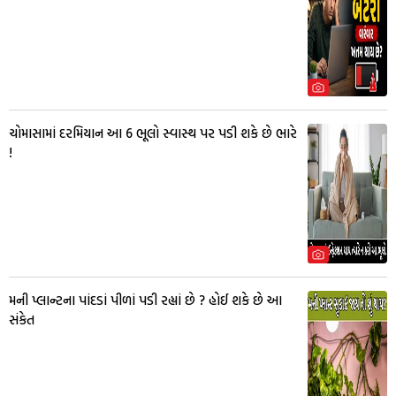
ચોમાસામાં દરમિયાન આ 6 ભૂલો સ્વાસ્થ પર પડી શકે છે ભારે
!
મની પ્લાન્ટના પાંદડાં પીળાં પડી રહ્યાં છે ? હોઈ શકે છે આ
સંકેત