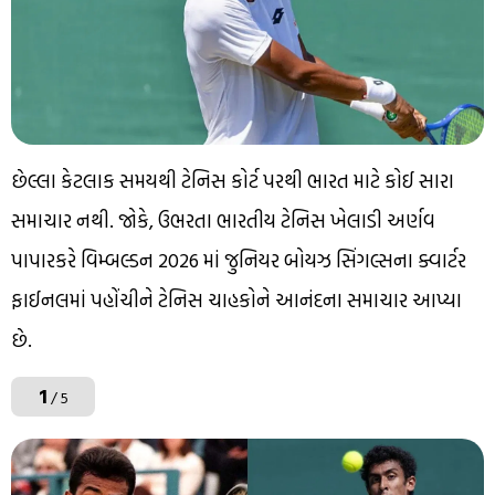
છેલ્લા કેટલાક સમયથી ટેનિસ કોર્ટ પરથી ભારત માટે કોઈ સારા
સમાચાર નથી. જોકે, ઉભરતા ભારતીય ટેનિસ ખેલાડી અર્ણવ
પાપારકરે વિમ્બલ્ડન 2026 માં જુનિયર બોયઝ સિંગલ્સના ક્વાર્ટર
ફાઈનલમાં પહોંચીને ટેનિસ ચાહકોને આનંદના સમાચાર આપ્યા
છે.
1
/ 5