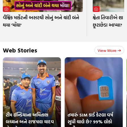
વૈશ્વિક માર્કેટની અસરથી સોનું અને ચાંદી બંને
શ્વેતા તિવારીએ શા 
થયા 'મોંઘા'
છૂટાછેડા આપ્યા?
Web Stories
View More
ટીમ ઈન્ડિયાના અમિતાભ
તમારું SIM કાર્ડ કેટલા વર્ષ
બચ્ચન અને રાજપાલ યાદવ
સુધી ચાલે છે? 99% લોકો