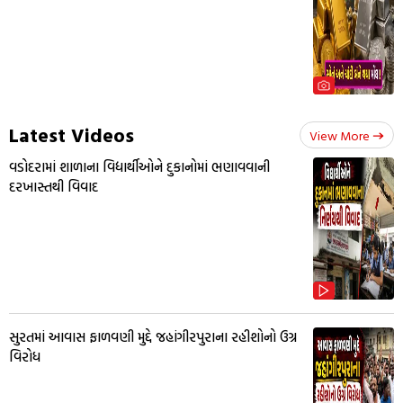
Latest Videos
View More
વડોદરામાં શાળાના વિદ્યાર્થીઓને દુકાનોમાં ભણાવવાની
દરખાસ્તથી વિવાદ
સુરતમાં આવાસ ફાળવણી મુદ્દે જહાંગીરપુરાના રહીશોનો ઉગ્ર
વિરોધ