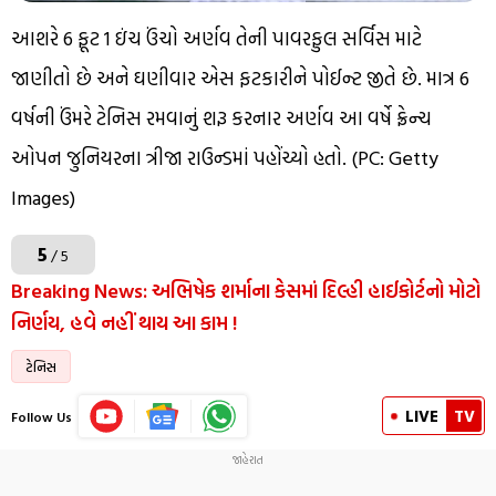
આશરે 6 ફૂટ 1 ઇંચ ઉંચો અર્ણવ તેની પાવરફુલ સર્વિસ માટે
જાણીતો છે અને ઘણીવાર એસ ફટકારીને પોઈન્ટ જીતે છે. માત્ર 6
વર્ષની ઉંમરે ટેનિસ રમવાનું શરૂ કરનાર અર્ણવ આ વર્ષે ફ્રેન્ચ
ઓપન જુનિયરના ત્રીજા રાઉન્ડમાં પહોંચ્યો હતો. (PC: Getty
Images)
5
/ 5
Breaking News: અભિષેક શર્માના કેસમાં દિલ્હી હાઈકોર્ટનો મોટો
નિર્ણય, હવે નહીં થાય આ કામ !
ટેનિસ
LIVE
TV
Follow Us