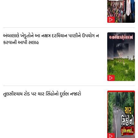
અંબાલાલે ખેડૂતોને આ નક્ષત્ર દરમિયાન પાણીને ઉપયોગ ન
કરવાની આપી સલાહ
તુલસીશ્યામ રોડ પર ચાર સિંહોનો દુર્લભ નજારો