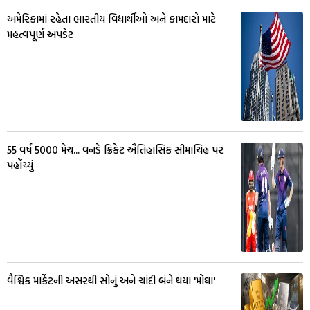
અમેરિકામાં રહેતા ભારતીય વિદ્યાર્થીઓ અને કામદારો માટે
મહત્વપૂર્ણ અપડેટ
55 વર્ષ 5000 મેચ... વનડે ક્રિકેટ ઐતિહાસિક સીમાચિહ્ન પર
પહોંચ્યું
વૈશ્વિક માર્કેટની અસરથી સોનું અને ચાંદી બંને થયા 'મોંઘા'