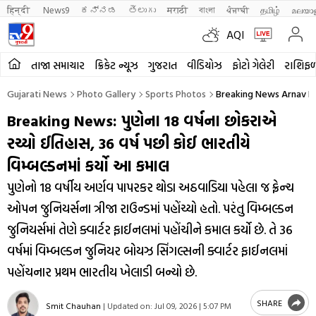
हिन्दी 
News9
ಕನ್ನಡ
తెలుగు
मराठी
বাংলা
ਪੰਜਾਬੀ
தமிழ்
മലയാ
AQI
તાજા સમાચાર
ક્રિકેટ ન્યૂઝ
ગુજરાત
વીડિયોઝ
ફોટો ગેલેરી
રાશિફ
Gujarati News
Photo Gallery
Sports Photos
Breaking News Arnav Pa
Breaking News: પુણેના 18 વર્ષના છોકરાએ
રચ્યો ઈતિહાસ, 36 વર્ષ પછી કોઈ ભારતીયે
વિમ્બલ્ડનમાં કર્યો આ કમાલ
પુણેનો 18 વર્ષીય અર્ણવ પાપરકર થોડા અઠવાડિયા પહેલા જ ફ્રેન્ચ
ઓપન જુનિયર્સના ત્રીજા રાઉન્ડમાં પહોંચ્યો હતો. પરંતુ વિમ્બલ્ડન
જુનિયર્સમાં તેણે ક્વાર્ટર ફાઈનલમાં પહોંચીને કમાલ કર્યો છે. તે 36
વર્ષમાં વિમ્બલ્ડન જુનિયર બોયઝ સિંગલ્સની ક્વાર્ટર ફાઈનલમાં
પહોંચનાર પ્રથમ ભારતીય ખેલાડી બન્યો છે.
SHARE
Smit Chauhan
|
Updated on:
Jul 09, 2026 | 5:07 PM