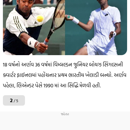
18 વર્ષનો અર્ણવ 36 વર્ષમાં વિમ્બલ્ડન જુનિયર બોયઝ સિંગલ્સની
ક્વાર્ટર ફાઈનલમાં પહોંચનાર પ્રથમ ભારતીય ખેલાડી બન્યો. અર્ણવ
પહેલા, લિએન્ડર પેસે 1990 માં આ સિદ્ધિ મેળવી હતી.
2
/ 5