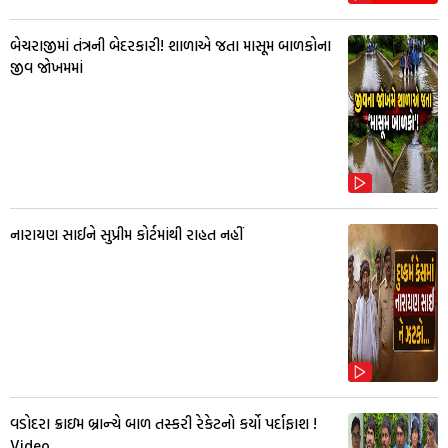
બેચરાજીમાં તંત્રની બેદરકારી! શાળાએ જતા માસૂમ બાળકોના
જીવ જોખમમાં
નારાયણ સાઈને સુપ્રીમ કોર્ટમાંથી રાહત નહીં
વડોદરા ક્રાઇમ બ્રાન્ચે બાળ તસ્કરી રેકેટનો કર્યો પર્દાફાશ !
Video