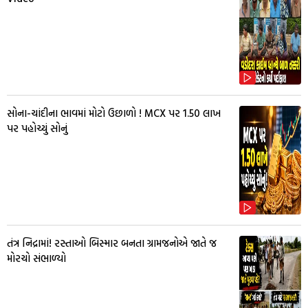
સોના-ચાંદીના ભાવમાં મોટો ઉછાળો ! MCX પર ₹1.50 લાખ
પર પહોચ્યું સોનું
તંત્ર નિદ્રામાં! રસ્તાઓ બિસ્માર બનતા ગ્રામજનોએ જાતે જ
મોરચો સંભાળ્યો