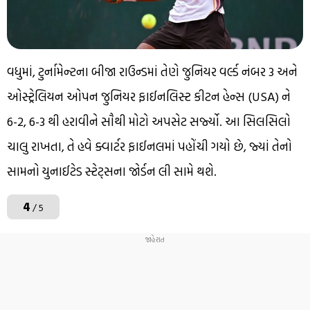
વધુમાં, ટુર્નામેન્ટના બીજા રાઉન્ડમાં તેણે જુનિયર વર્લ્ડ નંબર 3 અને
ઓસ્ટ્રેલિયન ઓપન જુનિયર ફાઈનલિસ્ટ કીટન હેન્સ (USA) ને
6-2, 6-3 થી હરાવીને સૌથી મોટો અપસેટ સર્જ્યો. આ સિલસિલો
ચાલુ રાખતા, તે હવે ક્વાર્ટર ફાઈનલમાં પહોંચી ગયો છે, જ્યાં તેનો
સામનો યુનાઈટેડ સ્ટેટ્સના જોર્ડન લી સામે થશે.
4
/ 5