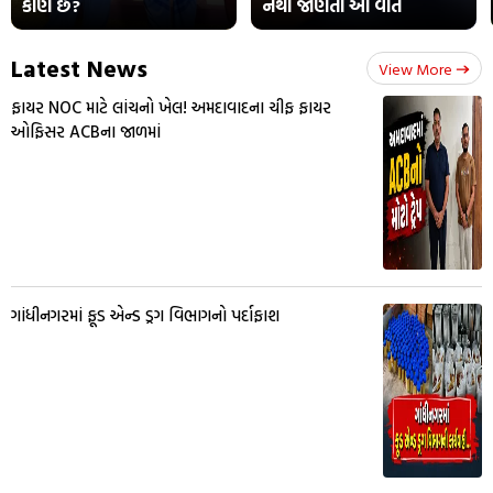
કોણ છે?
નથી જાણતા આ વાત
Latest News
View More
ફાયર NOC માટે લાંચનો ખેલ! અમદાવાદના ચીફ ફાયર
ઓફિસર ACBના જાળમાં
ગાંધીનગરમાં ફૂડ એન્ડ ડ્રગ વિભાગનો પર્દાફાશ