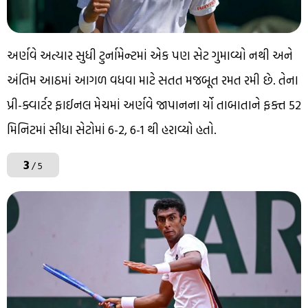
અર્ણવે અત્યાર સુધી ટુર્નામેન્ટમાં એક પણ સેટ ગુમાવ્યો નથી અને
અંતિમ આઠમાં આગળ વધવા માટે સતત મજબૂત રમત રમી છે. તેના
પ્રી-ક્વાર્ટર ફાઈનલ મેચમાં અર્ણવે જાપાનના ર્યો તાબાતાને ફક્ત 52
મિનિટમાં સીધા સેટોમાં 6-2, 6-1 થી હરાવ્યો હતો.
3
/ 5