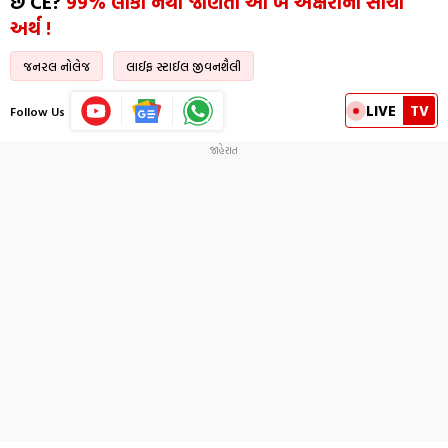
છે CE?
99% લોકો નથી જાણતા આ બે અક્ષરોનો સાચો
અર્થ !
જનરલ નોલેજ
લાઈફ સ્ટાઈલ જીવનશૈલી
LIVE
TV
Follow Us