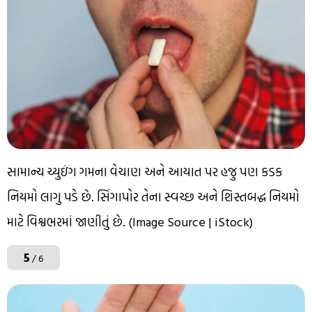
સામાન્ય ચ્યુઇંગ ગમના વેચાણ અને આયાત પર હજુ પણ કડક
નિયમો લાગુ પડે છે. સિંગાપોર તેના સ્વચ્છ અને શિસ્તબદ્ધ નિયમો
માટે વિશ્વભરમાં જાણીતું છે. (Image Source | iStock)
5
/ 6