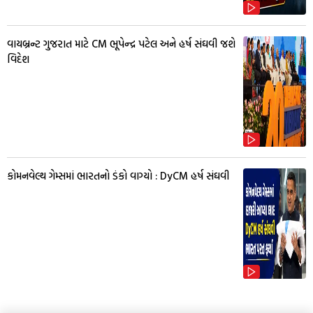
વાયબ્રન્ટ ગુજરાત માટે CM ભૂપેન્દ્ર પટેલ અને હર્ષ સંઘવી જશે
વિદેશ
કોમનવેલ્થ ગેમ્સમાં ભારતનો ડંકો વાગ્યો : DyCM હર્ષ સંઘવી