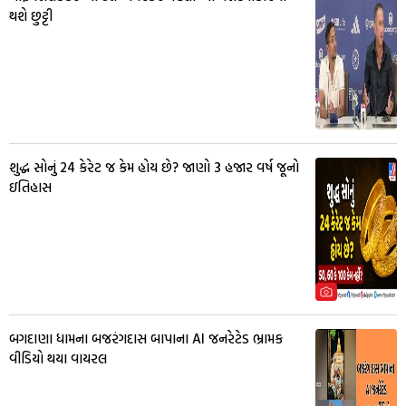
થશે છુટ્ટી
શુદ્ધ સોનું 24 કેરેટ જ કેમ હોય છે? જાણો 3 હજાર વર્ષ જૂનો
ઇતિહાસ
બગદાણા ધામના બજરંગદાસ બાપાના AI જનરેટેડ ભ્રામક
વીડિયો થયા વાયરલ