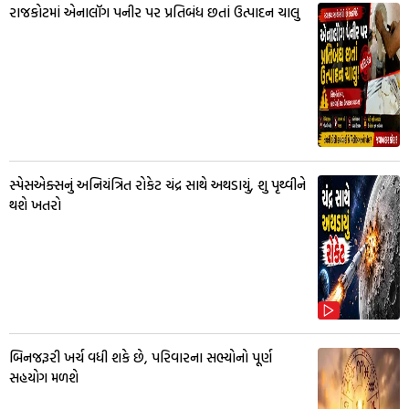
રાજકોટમાં એનાલૉગ પનીર પર પ્રતિબંધ છતાં ઉત્પાદન ચાલુ
સ્પેસએક્સનું અનિયંત્રિત રોકેટ ચંદ્ર સાથે અથડાયું, શુ પૃથ્વીને
થશે ખતરો
બિનજરૂરી ખર્ચ વધી શકે છે, પરિવારના સભ્યોનો પૂર્ણ
સહયોગ મળશે