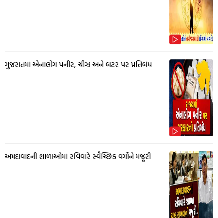
ગુજરાતમાં એનાલોગ પનીર, ચીઝ અને બટર પર પ્રતિબંધ
અમદાવાદની શાળાઓમાં રવિવારે સ્વૈચ્છિક વર્ગોને મંજૂરી