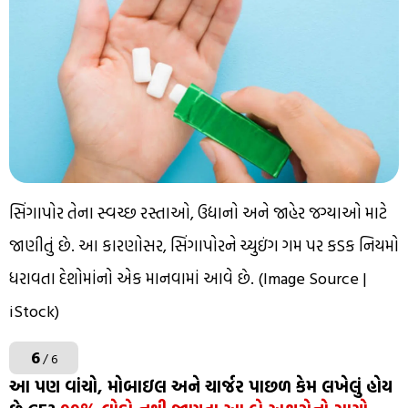
સિંગાપોર તેના સ્વચ્છ રસ્તાઓ, ઉદ્યાનો અને જાહેર જગ્યાઓ માટે
જાણીતું છે. આ કારણોસર, સિંગાપોરને ચ્યુઇંગ ગમ પર કડક નિયમો
ધરાવતા દેશોમાંનો એક માનવામાં આવે છે. (Image Source |
iStock)
6
/ 6
આ પણ વાંચો, મોબાઇલ અને ચાર્જર પાછળ કેમ લખેલું હોય