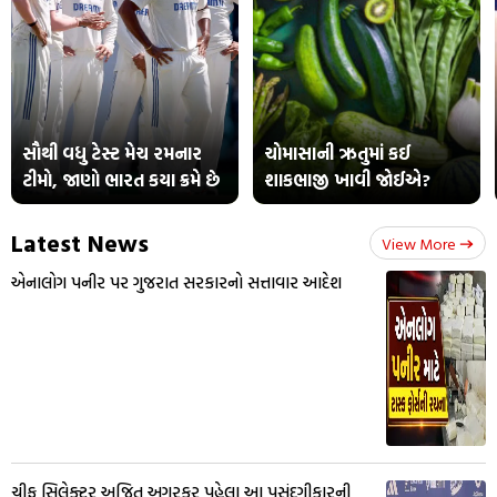
સૌથી વધુ ટેસ્ટ મેચ રમનાર
ચોમાસાની ઋતુમાં કઈ
ટીમો, જાણો ભારત કયા ક્રમે છે
શાકભાજી ખાવી જોઈએ?
Latest News
View More
એનાલોગ પનીર પર ગુજરાત સરકારનો સત્તાવાર આદેશ
ચીફ સિલેક્ટર અજિત અગરકર પહેલા આ પસંદગીકારની