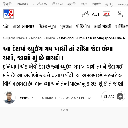
हिन्दी 
News9
ಕನ್ನಡ
తెలుగు
मराठी
বাংলা
ਪੰਜਾਬੀ
தமிழ்
മലയാ
AQI
તાજા સમાચાર
ક્રિકેટ ન્યૂઝ
ગુજરાત
વીડિયોઝ
ફોટો ગેલેરી
રાશિફ
Gujarati News
Photo Gallery
Chewing Gum Eat Ban Singapore Law Publ
આ દેશમાં ચ્યુઇંગ ગમ ખાધી તો સીધા જેલ ભેગા
થશો, જાણો શું છે કાયદો !
દુનિયામાં એક એવો દેશ છે જ્યાં ચ્યુઇંગ ગમ ખાવાથી તમને જેલ થઈ
શકે છે. આ અનોખો કાયદો ઘણા વર્ષોથી ત્યાં અમલમાં છે. સરકારે આ
વિચિત્ર કાયદો કેમ બનાવ્યો અને તેની પાછળનું કારણ શું છે તે જાણો
SHARE
Dhruval Shah
|
Updated on:
Jul 09, 2026 | 1:13 PM