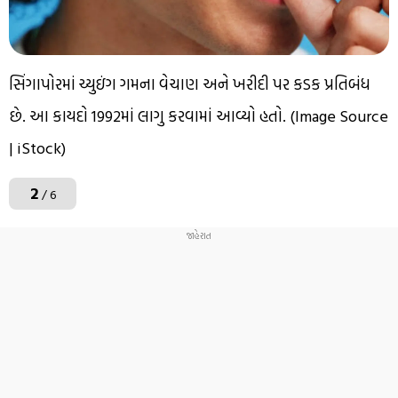
સિંગાપોરમાં ચ્યુઇંગ ગમના વેચાણ અને ખરીદી પર કડક પ્રતિબંધ
છે. આ કાયદો 1992માં લાગુ કરવામાં આવ્યો હતો. (Image Source
| iStock)
2
/ 6