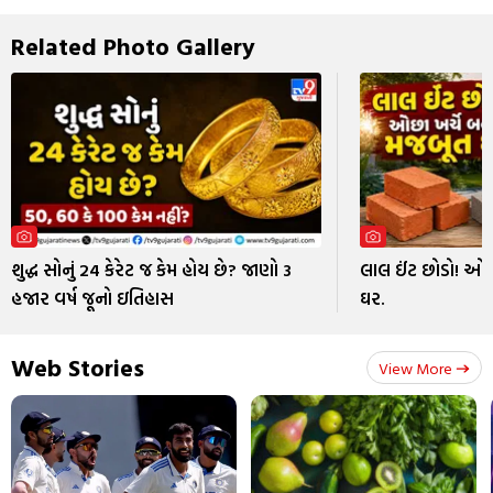
Related Photo Gallery
શુદ્ધ સોનું 24 કેરેટ જ કેમ હોય છે? જાણો 3
લાલ ઈંટ છોડો! ઓછ
હજાર વર્ષ જૂનો ઇતિહાસ
ઘર.
Web Stories
View More