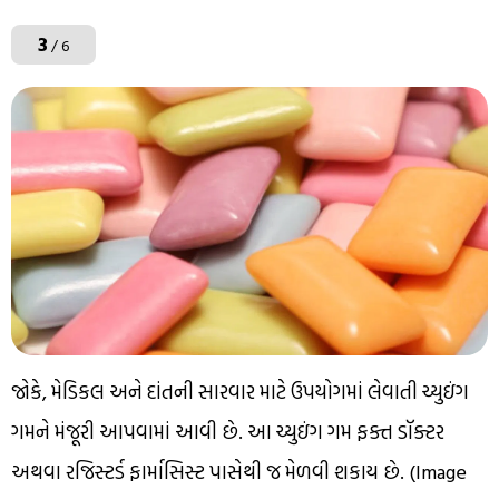
3
/ 6
જોકે, મેડિકલ અને દાંતની સારવાર માટે ઉપયોગમાં લેવાતી ચ્યુઇંગ
ગમને મંજૂરી આપવામાં આવી છે. આ ચ્યુઇંગ ગમ ફક્ત ડૉક્ટર
અથવા રજિસ્ટર્ડ ફાર્માસિસ્ટ પાસેથી જ મેળવી શકાય છે. (Image