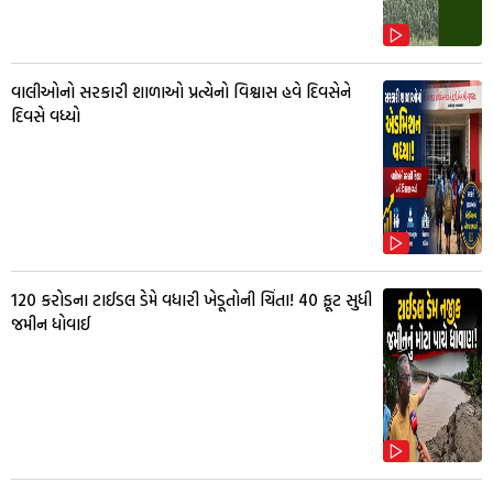
વાલીઓનો સરકારી શાળાઓ પ્રત્યેનો વિશ્વાસ હવે દિવસેને
દિવસે વધ્યો
₹120 કરોડના ટાઈડલ ડેમે વધારી ખેડૂતોની ચિંતા! 40 ફૂટ સુધી
જમીન ધોવાઈ