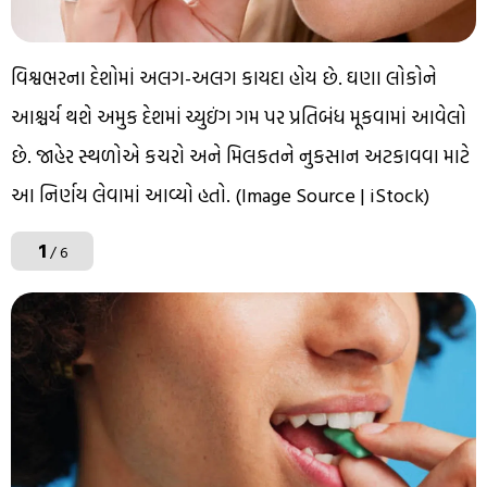
વિશ્વભરના દેશોમાં અલગ-અલગ કાયદા હોય છે. ઘણા લોકોને
આશ્ચર્ય થશે અમુક દેશમાં ચ્યુઇંગ ગમ પર પ્રતિબંધ મૂકવામાં આવેલો
છે. જાહેર સ્થળોએ કચરો અને મિલકતને નુકસાન અટકાવવા માટે
આ નિર્ણય લેવામાં આવ્યો હતો. (Image Source | iStock)
1
/ 6