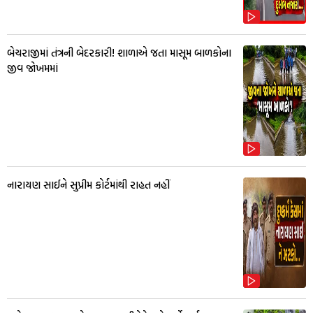
બેચરાજીમાં તંત્રની બેદરકારી! શાળાએ જતા માસૂમ બાળકોના
જીવ જોખમમાં
નારાયણ સાઈને સુપ્રીમ કોર્ટમાંથી રાહત નહીં