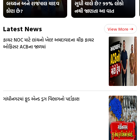
બચ્ચન અને રાજપાલ યાદવ
સુધી ચાલે છે? 99% લોકો
કોણ છે?
નથી જાણતા આ વાત
Latest News
View More
ફાયર NOC માટે લાંચનો ખેલ! અમદાવાદના ચીફ ફાયર
ઓફિસર ACBના જાળમાં
ગાંધીનગરમાં ફૂડ એન્ડ ડ્રગ વિભાગનો પર્દાફાશ