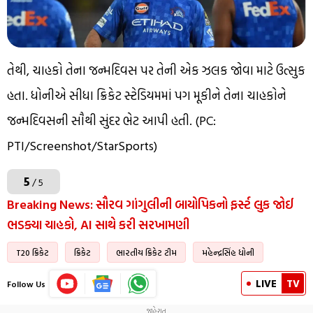
તેથી, ચાહકો તેના જન્મદિવસ પર તેની એક ઝલક જોવા માટે ઉત્સુક
હતા. ધોનીએ સીધા ક્રિકેટ સ્ટેડિયમમાં પગ મૂકીને તેના ચાહકોને
જન્મદિવસની સૌથી સુંદર ભેટ આપી હતી. (PC:
PTI/Screenshot/StarSports)
5
/ 5
Breaking News: સૌરવ ગાંગુલીની બાયોપિકનો ફર્સ્ટ લુક જોઈ
ભડક્યા ચાહકો, AI સાથે કરી સરખામણી
T20 ક્રિકેટ
ક્રિકેટ
ભારતીય ક્રિકેટ ટીમ
મહેન્દ્રસિંહ ધોની
LIVE
TV
Follow Us