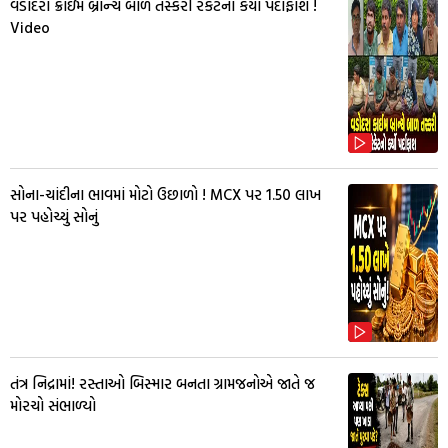
વડોદરા ક્રાઇમ બ્રાન્ચે બાળ તસ્કરી રેકેટનો કર્યો પર્દાફાશ !
Video
સોના-ચાંદીના ભાવમાં મોટો ઉછાળો ! MCX પર ₹1.50 લાખ
પર પહોચ્યું સોનું
તંત્ર નિદ્રામાં! રસ્તાઓ બિસ્માર બનતા ગ્રામજનોએ જાતે જ
મોરચો સંભાળ્યો