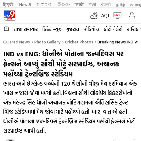
हिन्दी 
News9
ಕನ್ನಡ
తెలుగు
मराठी
বাংলা
ਪੰਜਾਬੀ
தமிழ்
മലയാ
AQI
તાજા સમાચાર
ક્રિકેટ ન્યૂઝ
ગુજરાત
વીડિયોઝ
ફોટો ગેલેરી
રાશિફ
Gujarati News
Photo Gallery
Cricket Photos
Breaking News IND Vs 
IND vs ENG: ધોનીએ પોતાના જન્મદિવસ પર
ફેન્સને આપ્યું સૌથી મોટું સરપ્રાઈઝ, અચાનક
પહોંચ્યો ટ્રેન્ટબ્રિજ સ્ટેડિયમ
ભારત અને ઈંગ્લેન્ડ વચ્ચેની T20 શ્રેણીની ત્રીજી મેચ દરમિયાન એક
ખાસ નજારો જોવા મળ્યો હતો. વિશ્વના સૌથી લોકપ્રિય ક્રિકેટરોમાંનો
એક મહેન્દ્ર સિંહ ધોની અચાનક નોટિંગહામના ઐતિહાસિક ટ્રેન્ટ
બ્રિજ સ્ટેડિયમમાં મેચ જોવા માટે પહોંચ્યો હતો. ખાસ વાત એ હતી
ધોનીએ પોતાના જન્મદિવસે ટ્રેન્ટબ્રિજ સ્ટેડિયમ પહોંચી ફેન્સને મોટી
સરપ્રાઈઝ આપી હતી.