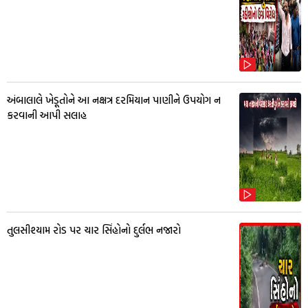
અંબાલાલે ખેડૂતોને આ નક્ષત્ર દરમિયાન પાણીને ઉપયોગ ન
કરવાની આપી સલાહ
તુલસીશ્યામ રોડ પર ચાર સિંહોનો દુર્લભ નજારો