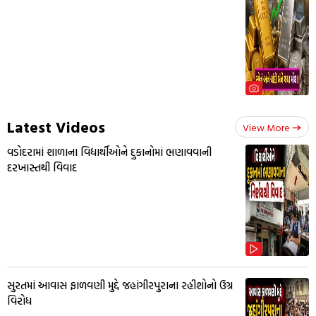
Latest Videos
View More
વડોદરામાં શાળાના વિદ્યાર્થીઓને દુકાનોમાં ભણાવવાની
દરખાસ્તથી વિવાદ
સુરતમાં આવાસ ફાળવણી મુદ્દે જહાંગીરપુરાના રહીશોનો ઉગ્ર
વિરોધ