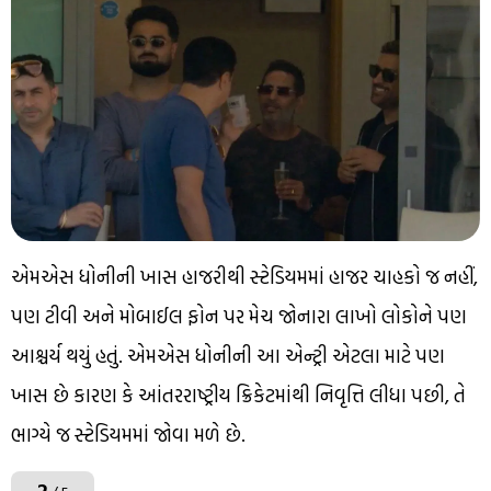
એમએસ ધોનીની ખાસ હાજરીથી સ્ટેડિયમમાં હાજર ચાહકો જ નહીં,
પણ ટીવી અને મોબાઈલ ફોન પર મેચ જોનારા લાખો લોકોને પણ
આશ્ચર્ય થયું હતું. એમએસ ધોનીની આ એન્ટ્રી એટલા માટે પણ
ખાસ છે કારણ કે આંતરરાષ્ટ્રીય ક્રિકેટમાંથી નિવૃત્તિ લીધા પછી, તે
ભાગ્યે જ સ્ટેડિયમમાં જોવા મળે છે.
2