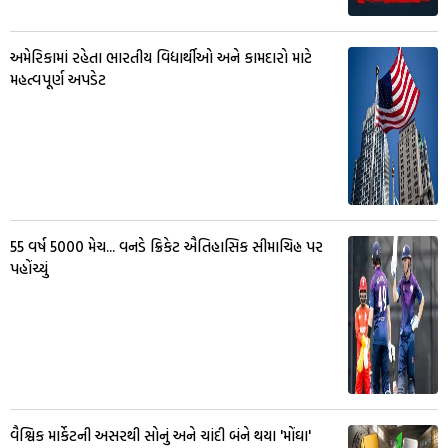
અમેરિકામાં રહેતા ભારતીય વિદ્યાર્થીઓ અને કામદારો માટે
મહત્વપૂર્ણ અપડેટ
55 વર્ષ 5000 મેચ... વનડે ક્રિકેટ ઐતિહાસિક સીમાચિહ્ન પર
પહોંચ્યું
વૈશ્વિક માર્કેટની અસરથી સોનું અને ચાંદી બંને થયા 'મોંઘા'