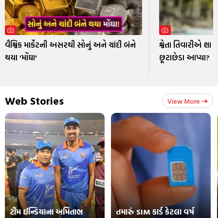
વૈશ્વિક માર્કેટની અસરથી સોનું અને ચાંદી બંને
શ્વેતા તિવારીએ શા 
થયા 'મોંઘા'
છૂટાછેડા આપ્યા?
Web Stories
View More
ટીમ ઈન્ડિયાના અમિતાભ
તમારું SIM કાર્ડ કેટલા વર્ષ