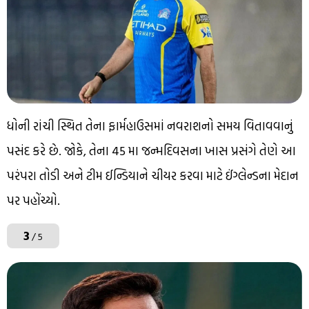
ધોની રાંચી સ્થિત તેના ફાર્મહાઉસમાં નવરાશનો સમય વિતાવવાનું
પસંદ કરે છે. જોકે, તેના 45 મા જન્મદિવસના ખાસ પ્રસંગે તેણે આ
પરંપરા તોડી અને ટીમ ઈન્ડિયાને ચીયર કરવા માટે ઈંગ્લેન્ડના મેદાન
પર પહોંચ્યો.
3
/ 5