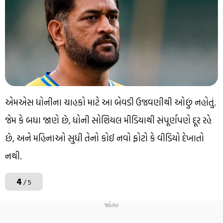
એમએસ ધોનીના ચાહકો માટે આ બેવડી ઉજવણીથી ઓછું નહોતું.
જેમ કે બધા જાણે છે, ધોની સોશિયલ મીડિયાથી સંપૂર્ણપણે દૂર રહે
છે, અને મહિનાઓ સુધી તેનો કોઈ નવો ફોટો કે વીડિયો દેખાતો
નથી.
4
/ 5