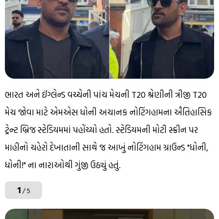
ભારત અને ઈંગ્લેન્ડ વચ્ચેની પાંચ મેચની T20 શ્રેણીની ત્રીજી T20
મેચ જોવા માટે એમએસ ધોની અચાનક નોટિંગહામના ઐતિહાસિક
ટ્રેન્ટ બ્રિજ સ્ટેડિયમમાં પહોંચ્યો હતો. સ્ટેડિયમની મોટી સ્ક્રીન પર
માહીનો ચહેરો દેખાતાની સાથે જ આખું નોટિંગહામ ગ્રાઉન્ડ "ધોની,
ધોની!" ના નારાઓથી ગુંજી ઉઠ્યું હતું.
1
/ 5