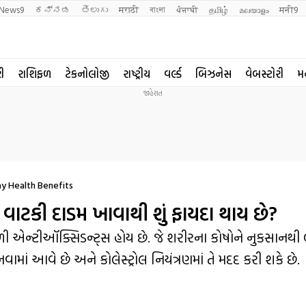
News9
ಕನ್ನಡ
తెలుగు
मराठी
বাংলা
ਪੰਜਾਬੀ
தமிழ்
മലയാളം
मनी9
રી
રાશિફળ
ટેકનોલોજી
રાષ્ટ્રીય
વર્લ્ડ
બિઝનેસ
વેબસ્ટોરી
મ
y Health Benefits
ટકી દાડમ ખાવાથી શું ફાયદા થાય છે?
શાળી એન્ટીઑક્સિડન્ટ્સ હોય છે. જે શરીરના કોષોને નુકસાનથી
વામાં આવે છે અને કોલેસ્ટ્રોલ નિયંત્રણમાં તે મદદ કરી શકે છે.