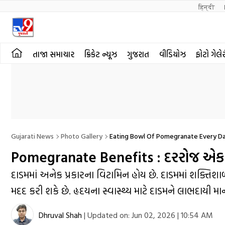
हिन्दी 
તાજા સમાચાર
ક્રિકેટ ન્યૂઝ
ગુજરાત
વીડિયોઝ
ફોટો ગેલે
Gujarati News
Photo Gallery
Eating Bowl Of Pomegranate Every Da
Pomegranate Benefits : દરરોજ એક વા
દાડમમાં અનેક પ્રકારના વિટામિન હોય છે. દાડમમાં શક્તિ
મદદ કરી શકે છે. હૃદયના સ્વાસ્થ્ય માટે દાડમને લાભદાયી માન
Dhruval Shah
|
Updated on:
Jun 02, 2026 | 10:54 AM