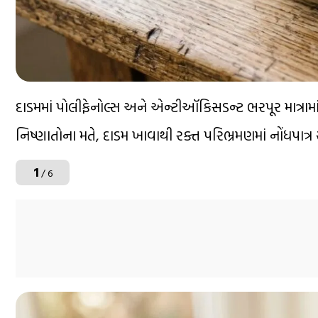
દાડમમાં પોલીફેનોલ્સ અને એન્ટીઑકિસડન્ટ ભરપૂર માત્રામાં 
નિષ્ણાતોના મતે, દાડમ ખાવાથી રક્ત પરિભ્રમણમાં નોંધપાત્
1
/ 6