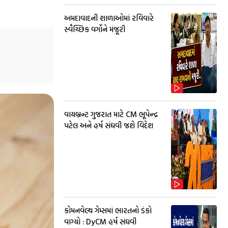
અમદાવાદની શાળાઓમાં રવિવારે
સ્વૈચ્છિક વર્ગોને મંજૂરી
વાયબ્રન્ટ ગુજરાત માટે CM ભૂપેન્દ્ર
પટેલ અને હર્ષ સંઘવી જશે વિદેશ
કોમનવેલ્થ ગેમ્સમાં ભારતનો ડંકો
વાગ્યો : DyCM હર્ષ સંઘવી