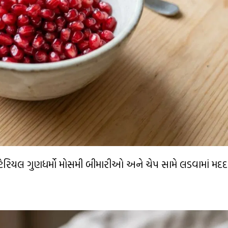
ટેરિયલ ગુણધર્મો મોસમી બીમારીઓ અને ચેપ સામે લડવામાં મદદ 