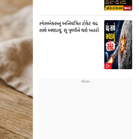
સ્પેસએક્સનું અનિયંત્રિત રોકેટ ચંદ્ર
સાથે અથડાયું, શુ પૃથ્વીને થશે ખતરો