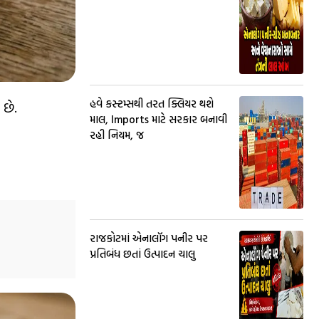
હવે કસ્ટમ્સથી તરત ક્લિયર થશે
 છે.
માલ, Imports માટે સરકાર બનાવી
રહી નિયમ, જ
રાજકોટમાં એનાલૉગ પનીર પર
પ્રતિબંધ છતાં ઉત્પાદન ચાલુ