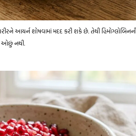
શરીરને આયર્ન શોષવામાં મદદ કરી શકે છે. તેથી હિમોગ્લોબિન
 ઓછું નથી.