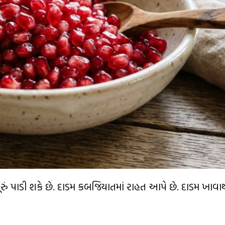
ૂરું પાડી શકે છે. દાડમ કબજિયાતમાં રાહત આપે છે. દાડમ ખાવાથ