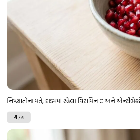
નિષ્ણાતોના મતે, દાડમમાં રહેલા વિટામિન C અને એન્ટીબેક્
4
/ 6