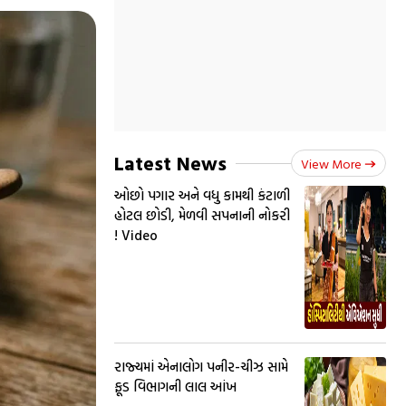
Latest News
View More
ઓછો પગાર અને વધુ કામથી કંટાળી
હોટલ છોડી, મેળવી સપનાની નોકરી
! Video
રાજ્યમાં એનાલોગ પનીર-ચીઝ સામે
ફૂડ વિભાગની લાલ આંખ