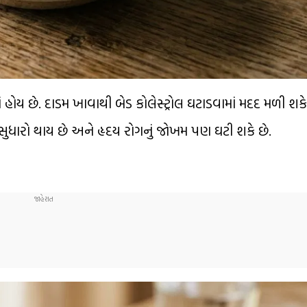
હોય છે. દાડમ ખાવાથી બેડ કોલેસ્ટ્રોલ ઘટાડવામાં મદદ મળી શકે
ર સુધારો થાય છે અને હૃદય રોગનું જોખમ પણ ઘટી શકે છે.