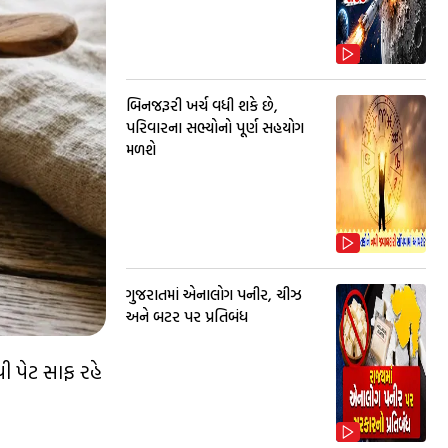
બિનજરૂરી ખર્ચ વધી શકે છે,
પરિવારના સભ્યોનો પૂર્ણ સહયોગ
મળશે
ગુજરાતમાં એનાલોગ પનીર, ચીઝ
અને બટર પર પ્રતિબંધ
ી પેટ સાફ રહે