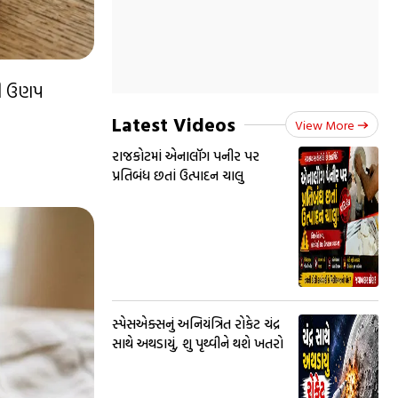
ની ઉણપ
Latest Videos
View More
રાજકોટમાં એનાલૉગ પનીર પર
પ્રતિબંધ છતાં ઉત્પાદન ચાલુ
સ્પેસએક્સનું અનિયંત્રિત રોકેટ ચંદ્ર
સાથે અથડાયું, શુ પૃથ્વીને થશે ખતરો