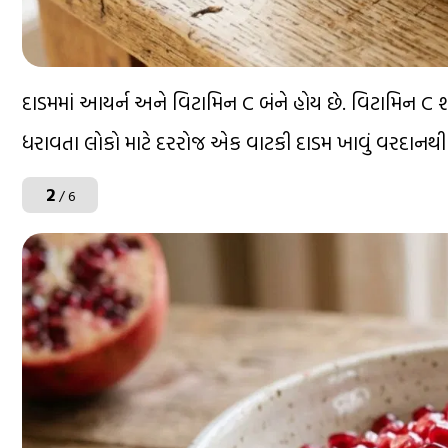
દાડમમાં આયર્ન અને વિટામિન C બંને હોય છે. વિટામિન C 
ધરાવતા લોકો માટે દરરોજ એક વાટકી દાડમ ખાવું વરદાનથી
2
/ 6