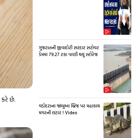
ગુજરાતની જીવાદોરી સરદાર સરોવર
ડેમમાં 79.27 ટકા પાણી થયું સ્ટોરેજ
કરે છે.
વડોદરાના જાંબુઆ બ્રિજ પર મહાકાય
મગરની લટાર ! Video