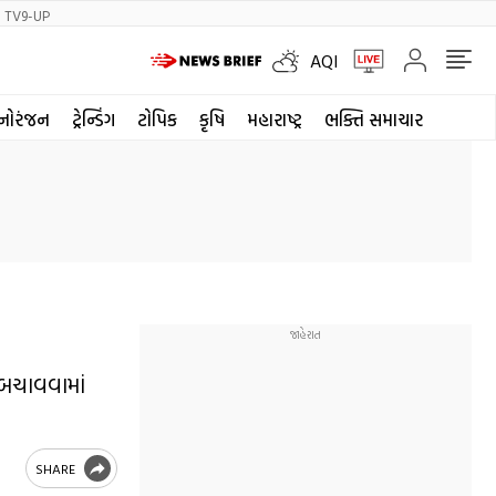
TV9-UP
AQI
નોરંજન
ટ્રેન્ડિંગ
ટોપિક
કૃષિ
મહારાષ્ટ્ર
ભક્તિ સમાચાર
 બચાવવામાં
SHARE