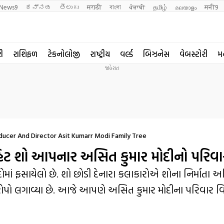
News9
ಕನ್ನಡ
తెలుగు
मराठी
বাংলা
ਪੰਜਾਬੀ
தமிழ்
മലയാളം
मनी9
રી
રાશિફળ
ટેકનોલોજી
રાષ્ટ્રીય
વર્લ્ડ
બિઝનેસ
વેબસ્ટોરી
મ
oducer And Director Asit Kumarr Modi Family Tree
નો હિટ શો આપનાર અસિત કુમાર મોદીનો પરિ
દોમાં ફસાયેલો છે. શો છોડી દેનારા કલાકારોએ શોના નિર્માતા 
પો લગાવ્યા છે. આજે આપણે અસિત કુમાર મોદીના પરિવાર વિશ