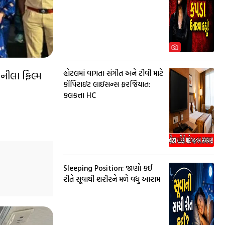
હોટલમાં વાગતા સંગીત અને ટીવી માટે
 નીલા ફિલ્મ
કૉપિરાઇટ લાઇસન્સ ફરજિયાત:
કલકત્તા HC
Sleeping Position: જાણો કઈ
રીતે સૂવાથી શરીરને મળે વધુ આરામ