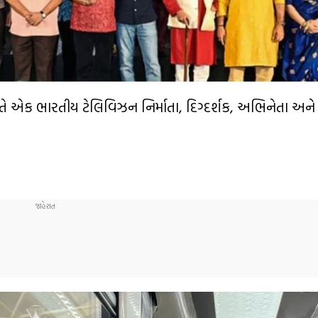
તે એક ભારતીય ટેલિવિઝન નિર્માતા, દિગ્દર્શક, અભિનેતા અને