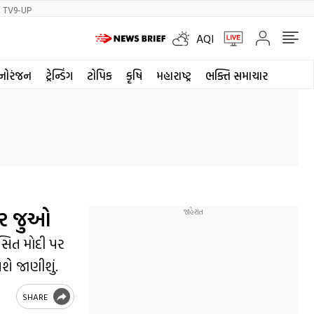
TV9-UP
AQI
નોરંજન
ટ્રેન્ડિંગ
ટોપિક
કૃષિ
મહારાષ્ટ્ર
ભક્તિ સમાચાર
વાર જુઓ
અસિત મોદી પર
ે જાણીશું.
SHARE