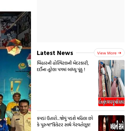
Latest News
View More
બિહારની હોસ્પિટલની બેદરકારી,
દર્દીના તૂટેલા પગમાં બાંધ્યુ પૂંઠુ !
કપડાં ઉતારો...જોવું પડશે મહિલા છો
કે પુરુષ!”ક્રિકેટર સાથે ગેરવર્તણૂક!