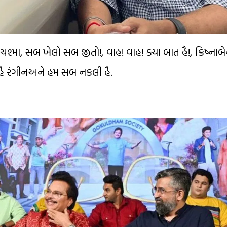
શ્મા, સબ ખેલો સબ જીતો!, વાહ! વાહ! ક્યા બાત હૈ!, ક્રિષ્નાબ
િયા હૈ રંગીનઅને હમ સબ નકલી હૈ.