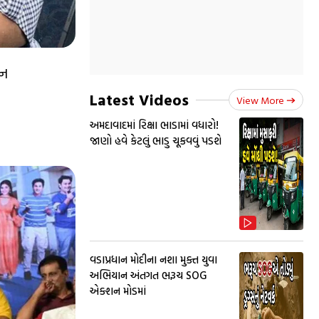
ેન
Latest Videos
View More
અમદાવાદમાં રિક્ષા ભાડામાં વધારો!
જાણો હવે કેટલું ભાડુ ચૂકવવું પડશે
વડાપ્રધાન મોદીના નશા મુક્ત યુવા
અભિયાન અંતગત ભરૂચ SOG
એક્શન મોડમાં