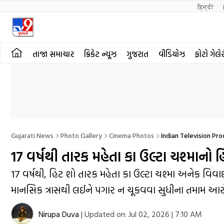
हिन्दी 
તાજા સમાચાર
ક્રિકેટ ન્યૂઝ
ગુજરાત
વીડિયોઝ
ફોટો ગેલે
Gujarati News
Photo Gallery
Cinema Photos
Indian Television Pr
17 વર્ષથી તારક મહેતા કા ઉલ્ટા ચશ્મા
17 વર્ષથી, હિટ શો તારક મહેતા કા ઉલ્ટા ચશ્મા અનેક વિવા
માનસિક ત્રાસથી લઈને પગાર ન ચૂકવવા સુધીના તમામ આરો
Nirupa Duva
|
Updated on:
Jul 02, 2026 | 7:10 AM