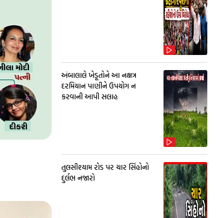
અંબાલાલે ખેડૂતોને આ નક્ષત્ર
દરમિયાન પાણીને ઉપયોગ ન
કરવાની આપી સલાહ
તુલસીશ્યામ રોડ પર ચાર સિંહોનો
દુર્લભ નજારો