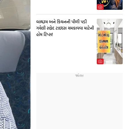
બાથરૂમ અને કિચનની પીળી પડી
ગયેલી સફેદ ટાઇલ્સ ચમકાવવા માટેની
હોમ ટિપ્સ!