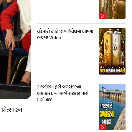
તહેવારો ટાણે જ ખાદ્યતેલના ભાવમાં
ભડકો! Video
રાજકોટમાં ફરી જળસંકટના
ભણકારા, મનપાએ સરકાર પાસે
માગી મદદ
પ્રોત્સાહન