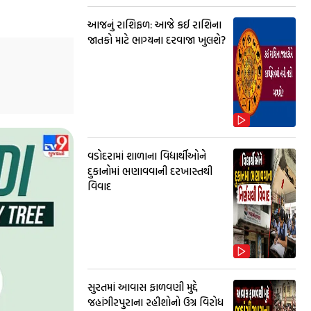
આજનું રાશિફળ: આજે કઈ રાશિના
જાતકો માટે ભાગ્યના દરવાજા ખુલશે?
વડોદરામાં શાળાના વિદ્યાર્થીઓને
દુકાનોમાં ભણાવવાની દરખાસ્તથી
વિવાદ
સુરતમાં આવાસ ફાળવણી મુદ્દે
જહાંગીરપુરાના રહીશોનો ઉગ્ર વિરોધ