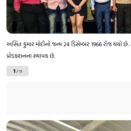
અસિત કુમાર મોદીનો જન્મ 24 ડિસેમ્બર 1966 રોજ થયો છે. 
પ્રોડક્શનના સ્થાપક છે.
1
/ 11