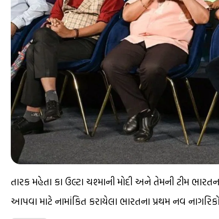
તારક મહેતા કા ઉલ્ટા ચશ્માની મોદી અને તેમની ટીમ ભારતના 
આપવા માટે નામાંકિત કરાયેલા ભારતના પ્રથમ નવ નાગરિકોમ