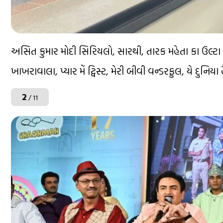
અસિત કુમાર મોદી સિરિયલો, સારથી, તારક મહેતા કા ઉલ્ટા ચ
ખાખરાવાલા, પ્યાર મેં ટ્વિસ્ટ, મેરી બીવી વન્ડરફુલ, યે દુન
2
/ 11