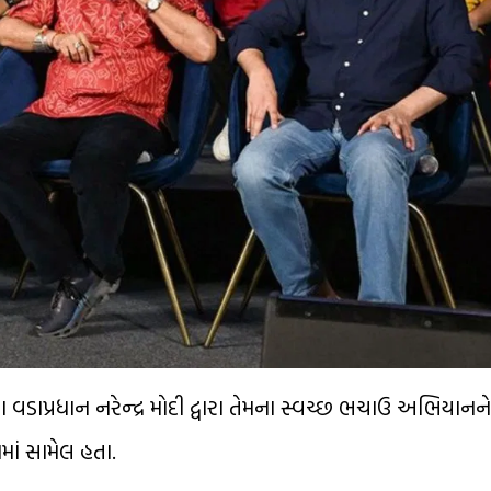
વડાપ્રધાન નરેન્દ્ર મોદી દ્વારા તેમના સ્વચ્છ ભચાઉ અભિયાનને 
ાં સામેલ હતા.