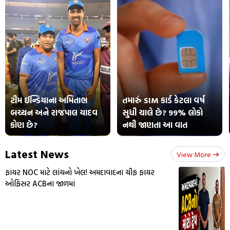
ટીમ ઈન્ડિયાના અમિતાભ
તમારું SIM કાર્ડ કેટલા વર્ષ
બચ્ચન અને રાજપાલ યાદવ
સુધી ચાલે છે? 99% લોકો
કોણ છે?
નથી જાણતા આ વાત
Latest News
View More
ફાયર NOC માટે લાંચનો ખેલ! અમદાવાદના ચીફ ફાયર
ઓફિસર ACBના જાળમાં