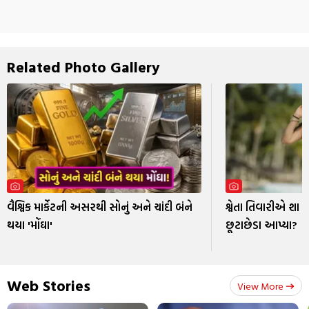
Related Photo Gallery
વૈશ્વિક માર્કેટની અસરથી સોનું અને ચાંદી બંને
શ્વેતા તિવારીએ શા 
થયા 'મોંઘા'
છૂટાછેડા આપ્યા?
Web Stories
View More