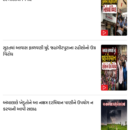
સુરતમાં આવાસ ફાળવણી મુદ્દે જહાંગીરપુરાના રહીશોનો ઉગ્ર
વિરોધ
અંબાલાલે ખેડૂતોને આ નક્ષત્ર દરમિયાન પાણીને ઉપયોગ ન
કરવાની આપી સલાહ