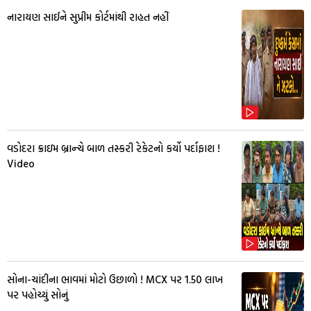
નારાયણ સાઈને સુપ્રીમ કોર્ટમાંથી રાહત નહીં
વડોદરા ક્રાઇમ બ્રાન્ચે બાળ તસ્કરી રેકેટનો કર્યો પર્દાફાશ !
Video
સોના-ચાંદીના ભાવમાં મોટો ઉછાળો ! MCX પર ₹1.50 લાખ
પર પહોચ્યું સોનું