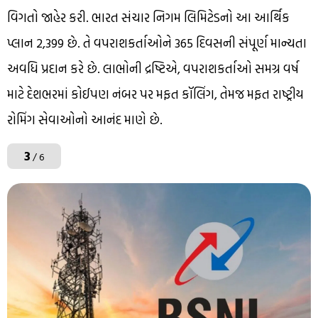
વિગતો જાહેર કરી. ભારત સંચાર નિગમ લિમિટેડનો આ આર્થિક
પ્લાન ₹2,399 છે. તે વપરાશકર્તાઓને 365 દિવસની સંપૂર્ણ માન્યતા
અવધિ પ્રદાન કરે છે. લાભોની દ્રષ્ટિએ, વપરાશકર્તાઓ સમગ્ર વર્ષ
માટે દેશભરમાં કોઈપણ નંબર પર મફત કૉલિંગ, તેમજ મફત રાષ્ટ્રીય
રોમિંગ સેવાઓનો આનંદ માણે છે.
3
/ 6