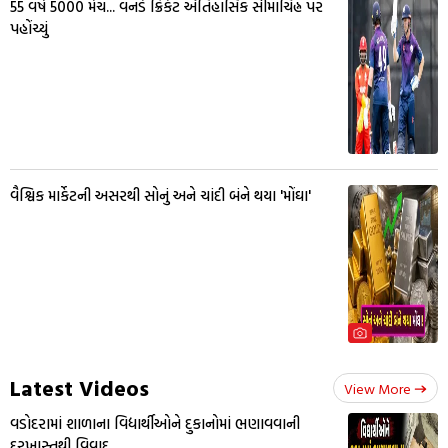
55 વર્ષ 5000 મેચ... વનડે ક્રિકેટ ઐતિહાસિક સીમાચિહ્ન પર
પહોંચ્યું
વૈશ્વિક માર્કેટની અસરથી સોનું અને ચાંદી બંને થયા 'મોંઘા'
Latest Videos
View More
વડોદરામાં શાળાના વિદ્યાર્થીઓને દુકાનોમાં ભણાવવાની
દરખાસ્તથી વિવાદ