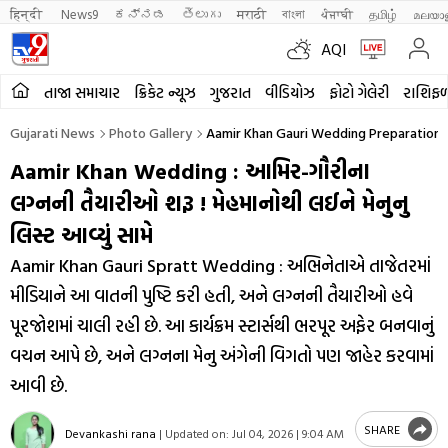
हिन्दी 
News9
ಕನ್ನಡ
తెలుగు
मराठी
বাংলা
ਪੰਜਾਬੀ
தமிழ்
മലയാ
AQI
તાજા સમાચાર
ક્રિકેટ ન્યૂઝ
ગુજરાત
વીડિયોઝ
ફોટો ગેલેરી
રાશિફ
Gujarati News
Photo Gallery
Aamir Khan Gauri Wedding Preparations
Aamir Khan Wedding : આમિર-ગૌરીના
લગ્નની તૈયારીઓ શરૂ ! મેહમાનોથી લઈને મેનુનુ
લિસ્ટ આવ્યું સામે
Aamir Khan Gauri Spratt Wedding : અભિનેતાએ તાજેતરમાં
મીડિયાને આ વાતની પુષ્ટિ કરી હતી, અને લગ્નની તૈયારીઓ હવે
પૂરજોશમાં ચાલી રહી છે. આ કાર્યક્રમ સ્ટાર્સથી ભરપૂર અફેર બનવાનું
વચન આપે છે, અને લગ્નના મેનુ અંગેની વિગતો પણ જાહેર કરવામાં
આવી છે.
SHARE
Devankashi rana
|
Updated on:
Jul 04, 2026 | 9:04 AM