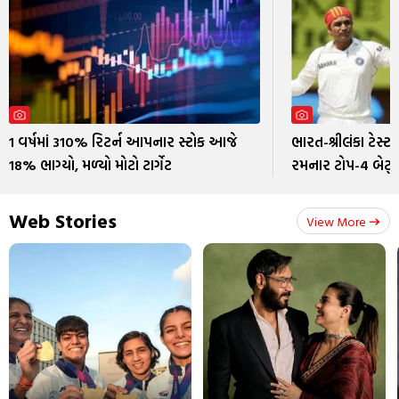
1 વર્ષમાં 310% રિટર્ન આપનાર સ્ટોક આજે
ભારત-શ્રીલંકા ટેસ્ટ
18% ભાગ્યો, મળ્યો મોટો ટાર્ગેટ
રમનાર ટોપ-4 બેટ્
Web Stories
View More