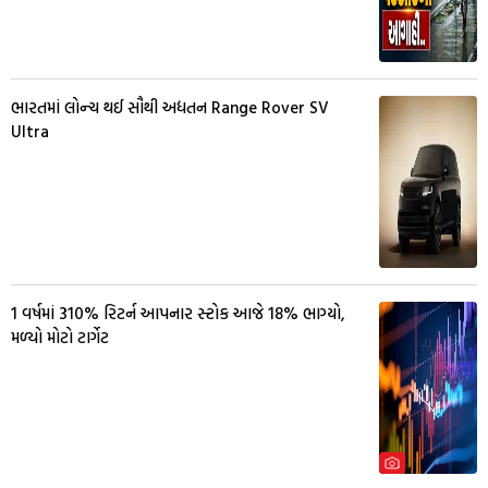
ભારતમાં લોન્ચ થઈ સૌથી અદ્યતન Range Rover SV
Ultra
1 વર્ષમાં 310% રિટર્ન આપનાર સ્ટોક આજે 18% ભાગ્યો,
મળ્યો મોટો ટાર્ગેટ