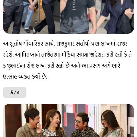
આશુતોષ ગોવારિકર સાથે, રાજકુમાર સંતોષી પણ લગ્નમાં હાજર
રહેશે. આમિર ખાને તાજેતરમાં મીડિયા સમક્ષ જાહેરાત કરી હતી કે તે
5 જુલાઈના રોજ લગ્ન કરી રહ્યો છે અને આ પ્રસંગ અંગે ભારે
ઉત્સાહ વ્યક્ત કર્યો છે.
5
/ 6