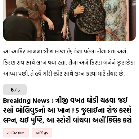
આ આમિર ખાનના ત્રીજા લગ્ન છે; તેના પહેલા રીના દત્તા અને
કિરણ રાવ સાથે લગ્ન થયા હતા. રીના અને કિરણ બંનેને છૂટાછેડા
આપ્યા પછી, તે હવે ગૌરી સ્પ્રેટ સાથે લગ્ન કરવા માટે તૈયાર છે.
6
/ 6
Breaking News : ત્રીજી વખત ઘોડી ચઢવા જઈ
રહ્યો બોલિવુડનો આ ખાન ! 5 જુલાઈના રોજ કરશે
લગ્ન, થઈ પુષ્ટિ, આ સ્ટોરી વાંચવા અહીં ક્લિક કરો
આમિર ખાન
બોલિવુડ