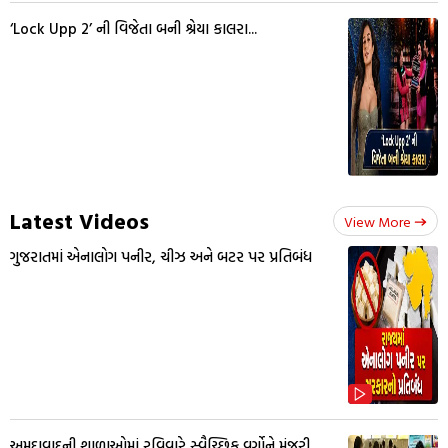
‘Lock Upp 2’ ની વિજેતા બની શ્રેયા કાલરા...
Latest Videos
View More
ગુજરાતમાં એનાલોગ પનીર, ચીઝ અને બટર પર પ્રતિબંધ
અમદાવાદની શાળાઓમાં રવિવારે સ્વૈચ્છિક વર્ગોને મંજૂરી