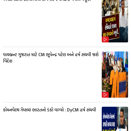
વાયબ્રન્ટ ગુજરાત માટે CM ભૂપેન્દ્ર પટેલ અને હર્ષ સંઘવી જશે
વિદેશ
કોમનવેલ્થ ગેમ્સમાં ભારતનો ડંકો વાગ્યો : DyCM હર્ષ સંઘવી