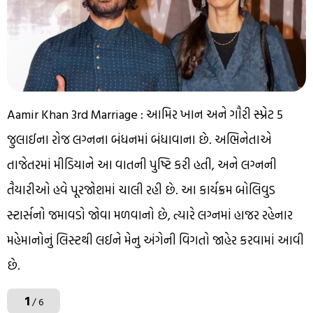
Aamir Khan 3rd Marriage : આમિર ખાન અને ગૌરી સ્પ્રેટ 5
જુલાઈના રોજ લગ્નના બંધનમાં બંધાવાના છે. અભિનેતાએ
તાજેતરમાં મીડિયાને આ વાતની પુષ્ટિ કરી હતી, અને લગ્નની
તૈયારીઓ હવે પૂરજોશમાં ચાલી રહી છે. આ કાર્યક્રમ બોલિવુડ
સ્ટાર્સનો જમાવડો જોવા મળવાનો છે, ત્યારે લગ્નમાં હાજર રહેનાર
મહેમાનોનું લિસ્ટથી લઈને મેનુ અંગેની વિગતો જાહેર કરવામાં આવી
છે.
1
/ 6