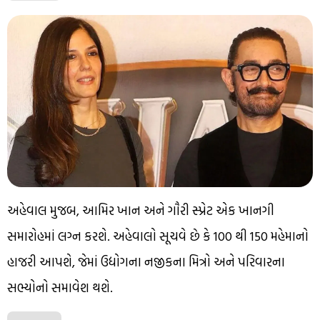
અહેવાલ મુજબ, આમિર ખાન અને ગૌરી સ્પ્રેટ એક ખાનગી
સમારોહમાં લગ્ન કરશે. અહેવાલો સૂચવે છે કે 100 થી 150 મહેમાનો
હાજરી આપશે, જેમાં ઉદ્યોગના નજીકના મિત્રો અને પરિવારના
સભ્યોનો સમાવેશ થશે.