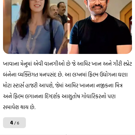
ખાવાના મેનુમાં એવી વાનગીઓ છે જે આમિર ખાન અને ગૌરી સ્પ્રેટ
બંનેના વ્યક્તિગત મનપસંદ છે. આ લગ્નમાં ફિલ્મ ઉદ્યોગના ઘણા
મોટા સ્ટાર્સ હાજરી આપશે, જેમાં આમિર ખાનના નજીકના મિત્ર
અને ફિલ્મ લગાનના દિગ્દર્શક આશુતોષ ગોવારિકરનો પણ
સમાવેશ થાય છે.
4
/ 6