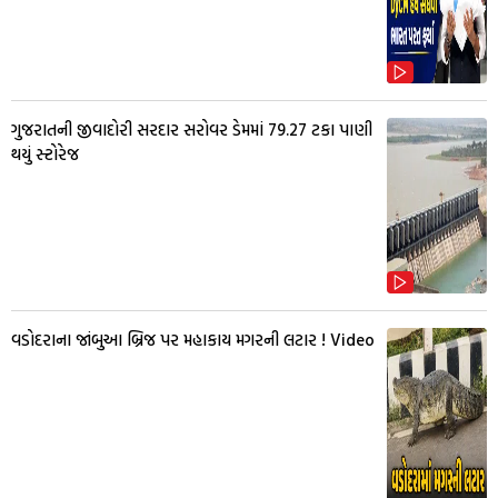
ગુજરાતની જીવાદોરી સરદાર સરોવર ડેમમાં 79.27 ટકા પાણી
થયું સ્ટોરેજ
વડોદરાના જાંબુઆ બ્રિજ પર મહાકાય મગરની લટાર ! Video