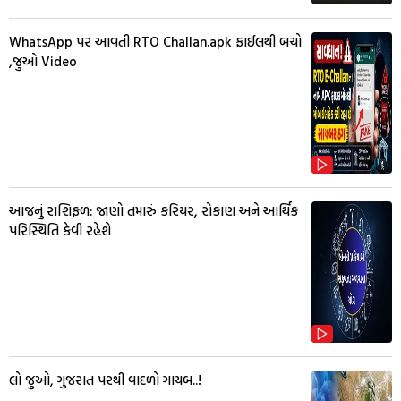
WhatsApp પર આવતી RTO Challan.apk ફાઈલથી બચો
,જુઓ Video
આજનું રાશિફળ: જાણો તમારું કરિયર, રોકાણ અને આર્થિક
પરિસ્થિતિ કેવી રહેશે
લો જુઓ, ગુજરાત પરથી વાદળો ગાયબ..!