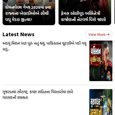
કોમનવેલ્થ ગેમ્સ 2026માં ક્યા
રાજ્યના ખેલાડીઓએ સૌથી
ફેમસ બોલીવુડ અભિનેત્રી
વધુ મેડલ જીત્યા?
કાજોલની નેટવર્થ વિશે જાણો
Latest News
View More
અડધું મિશન પણ પૂરું નતું થયું, પાકિસ્તાન ઘૂટણીએ પડી ગયું
હતું...
ગુજરાતમાં સૌરાષ્ટ્ર, કચ્છ સહિતના વિસ્તારોમાં ભારે
વરસાદની શક્યતા