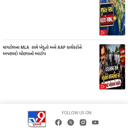
માંગરોળના MLA સામે ખેડૂતો અને AAP કાર્યકરોને
અપશબ્દો બોલવાનો આરોપ
FOLLOW US ON