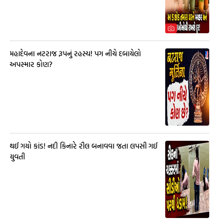
મહાદેવના નટરાજ રૂપનું રહસ્ય! પગ નીચે દબાયેલો
અપસ્માર કોણ?
થઈ ગયો કાંડ! નદી કિનારે રીલ બનાવવા જતા લપસી ગઈ
યુવતી