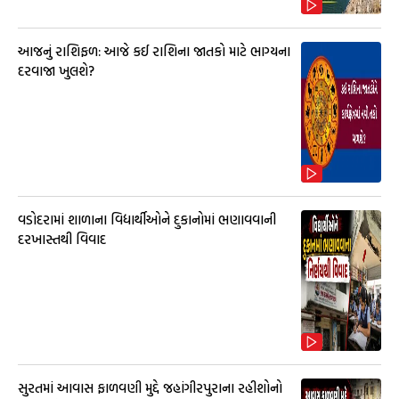
આજનું રાશિફળ: આજે કઈ રાશિના જાતકો માટે ભાગ્યના
દરવાજા ખુલશે?
વડોદરામાં શાળાના વિદ્યાર્થીઓને દુકાનોમાં ભણાવવાની
દરખાસ્તથી વિવાદ
સુરતમાં આવાસ ફાળવણી મુદ્દે જહાંગીરપુરાના રહીશોનો