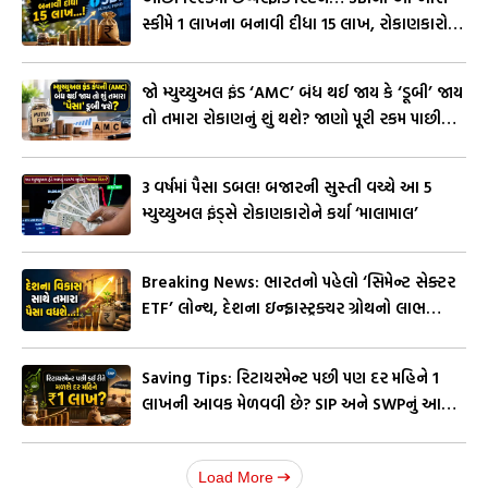
સ્કીમે 1 લાખના બનાવી દીધા 15 લાખ, રોકાણકારો
થયા ‘માલામાલ’
જો મ્યુચ્યુઅલ ફંડ ‘AMC’ બંધ થઈ જાય કે ‘ડૂબી’ જાય
તો તમારા રોકાણનું શું થશે? જાણો પૂરી રકમ પાછી
મેળવવાનો નિયમ
3 વર્ષમાં પૈસા ડબલ! બજારની સુસ્તી વચ્ચે આ 5
મ્યુચ્યુઅલ ફંડ્સે રોકાણકારોને કર્યા ‘માલામાલ’
Breaking News: ભારતનો પહેલો ‘સિમેન્ટ સેક્ટર
ETF’ લોન્ચ, દેશના ઇન્ફ્રાસ્ટ્રક્ચર ગ્રોથનો લાભ
લેવાની ‘મોટી તક’
Saving Tips: રિટાયરમેન્ટ પછી પણ દર મહિને ₹1
લાખની આવક મેળવવી છે? SIP અને SWPનું આ
ફાઇનાન્સિયલ પ્લાનિંગ સમજો
Load More