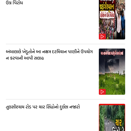
ઉગ્ર વિરોધ
અંબાલાલે ખેડૂતોને આ નક્ષત્ર દરમિયાન પાણીને ઉપયોગ
ન કરવાની આપી સલાહ
તુલસીશ્યામ રોડ પર ચાર સિંહોનો દુર્લભ નજારો