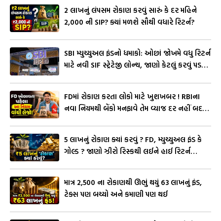
ઓછામાં ઓછા 100 રુપિયાથી પણ રોકાણ શરૂ
₹2 લાખનું લંપસમ રોકાણ કરવું સારું કે દર મહિને
કરી શકો છો અને મહત્તમ રોકાણ માટે કોઈ મર્યાદા
₹2,000 ની SIP? ક્યાં મળશે સૌથી વધારે રિટર્ન?
નથી.
SBI મ્યુચ્યુઅલ ફંડનો ધમાકો: ઓછાં જોખમે વધુ રિટર્ન
માટે નવી SIF સ્ટ્રેટેજી લોન્ચ, જાણો કેટલું કરવું પડશે
લઘુત્તમ રોકાણ?
FDમાં રોકાણ કરતા લોકો માટે ખુશખબર ! RBIના
નવા નિયમથી બેંકો મનફાવે તેમ વ્યાજ દર નહીં બદલી
શકે
₹5 લાખનું રોકાણ ક્યાં કરવું ? FD, મ્યુચ્યુઅલ ફંડ કે
ગોલ્ડ ? જાણો ઝીરો રિસ્કથી લઈને હાઈ રિટર્ન
સુધીના ‘સુપર ઓપ્શન’
માત્ર ₹2,500 ના રોકાણથી ઊભું થયું ₹63 લાખનું ફંડ,
ટેક્સ પણ બચ્યો અને કમાણી પણ થઈ