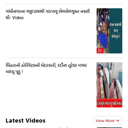
ગાંધીનગરના ગલુદણમાંથી ઝડપાયુ ભેળસેળયુક્ત નક્લી
ઘી- Video
બિહારની હોસ્પિટલની બેદરકારી, દર્દીના તૂટેલા પગમાં
બાંધ્યુ પૂંઠુ !
Latest Videos
View More