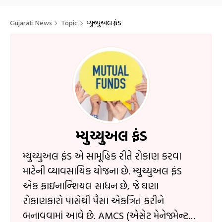
Gujarati News
Topic
મ્યુચ્યુઅલ ફંડ
મ્યુચ્યુઅલ ફંડ
મ્યુચ્યુઅલ ફંડ એ સામૂહિક રીતે રોકાણ કરવા
માટેની વ્યાવસાયિક યોજના છે. મ્યુચ્યુઅલ ફંડ
એક ફાઇનાન્શિયલ સાધન છે, જે ઘણા
રોકાણકારો પાસેથી પૈસા એકત્રિત કરીને
બનાવવામાં આવે છે. AMCS (એસેટ મેનેજમેન્ટ