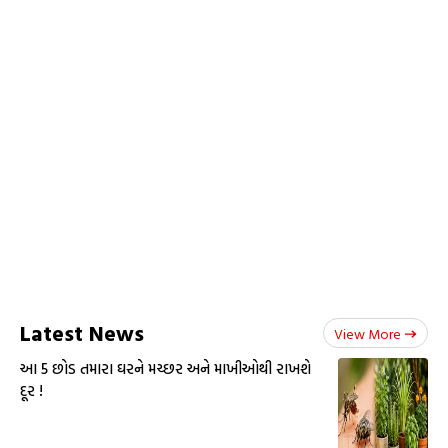
Latest News
View More
આ 5 છોડ તમારા ઘરને મચ્છર અને માખીઓથી રાખશે
દૂર !