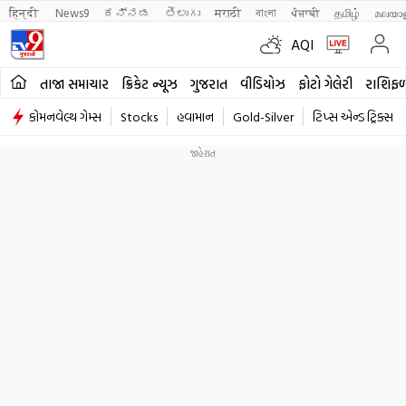
हिन्दी 
News9
ಕನ್ನಡ
తెలుగు
मराठी
বাংলা
ਪੰਜਾਬੀ
தமிழ்
മലയാ
AQI
તાજા સમાચાર
ક્રિકેટ ન્યૂઝ
ગુજરાત
વીડિયોઝ
ફોટો ગેલેરી
રાશિફ
કોમનવેલ્થ ગેમ્સ
Stocks
હવામાન
Gold-Silver
ટિપ્સ એન્ડ ટ્રિક્સ