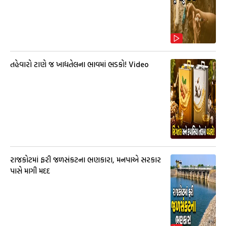
તહેવારો ટાણે જ ખાદ્યતેલના ભાવમાં ભડકો! Video
રાજકોટમાં ફરી જળસંકટના ભણકારા, મનપાએ સરકાર
પાસે માગી મદદ