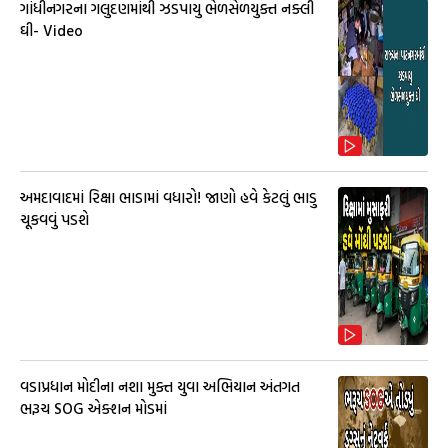
ગાંધીનગરના ગલુદણમાંથી ઝડપાયુ ભેળસેળયુક્ત નક્લી
ઘી- Video
અમદાવાદમાં રિક્ષા ભાડામાં વધારો! જાણો હવે કેટલું ભાડુ
ચૂકવવું પડશે
વડાપ્રધાન મોદીના નશા મુક્ત યુવા અભિયાન અંતગત
ભરૂચ SOG એક્શન મોડમાં