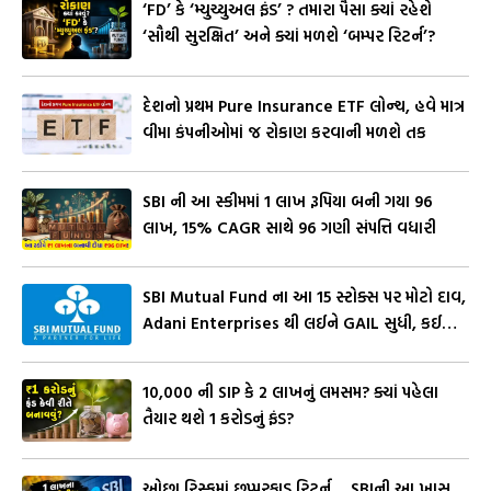
‘FD’ કે ‘મ્યુચ્યુઅલ ફંડ’ ? તમારા પૈસા ક્યાં રહેશે
‘સૌથી સુરક્ષિત’ અને ક્યાં મળશે ‘બમ્પર રિટર્ન’?
દેશનો પ્રથમ Pure Insurance ETF લોન્ચ, હવે માત્ર
વીમા કંપનીઓમાં જ રોકાણ કરવાની મળશે તક
SBI ની આ સ્કીમમાં 1 લાખ રૂપિયા બની ગયા ₹96
લાખ, 15% CAGR સાથે 96 ગણી સંપત્તિ વધારી
SBI Mutual Fund ના આ 15 સ્ટોક્સ પર મોટો દાવ,
Adani Enterprises થી લઈને GAIL સુધી, કઈ
સ્કીમે ક્યાં કર્યું કરોડોનું રોકાણ?
₹10,000 ની SIP કે ₹2 લાખનું લમસમ? ક્યાં પહેલા
તૈયાર થશે ₹1 કરોડનું ફંડ?
ઓછા રિસ્કમાં છપ્પરફાડ રિટર્ન… SBIની આ ખાસ