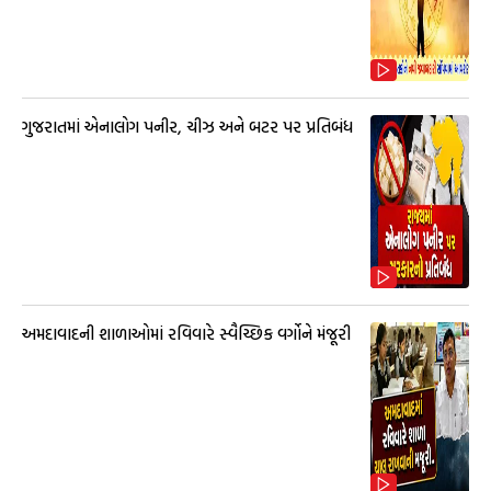
ગુજરાતમાં એનાલોગ પનીર, ચીઝ અને બટર પર પ્રતિબંધ
અમદાવાદની શાળાઓમાં રવિવારે સ્વૈચ્છિક વર્ગોને મંજૂરી