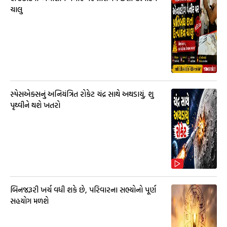
ચાલુ
સ્પેસએક્સનું અનિયંત્રિત રોકેટ ચંદ્ર સાથે અથડાયું, શુ
પૃથ્વીને થશે ખતરો
બિનજરૂરી ખર્ચ વધી શકે છે, પરિવારના સભ્યોનો પૂર્ણ
સહયોગ મળશે