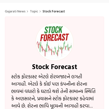
Gujarati News
Topic
Stock Forecast
Stock Forecast
સ્ટોક ફોરકાસ્ટ એટલે શેરબજારને લગતી
આગાહી. એટલે કે કોઈ પણ કંપનીના શેરના
ભાવમાં વધારો કે ઘટાડો થશે તેની સામાન્ય સ્થિતિ
કે અણસારને, પ્રયાસને સ્ટોક ફોરકાસ્ટ કહેવામાં
આવે છે. શેરના ભાવિ મૂલ્યની આગાહી કરવાથી