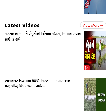
Latest Videos
View More
વરસાદના કારણે ખેડૂતોની ચિંતામાં વધારો, કિશાન સંઘનો
ગ્રાઉન્ડ સર્વે
ભાવનગર જિલ્લામાં 80% વિસ્તારમાં કપાસ અને
મગફળીનું વિક્રમ જનક વાવેતર