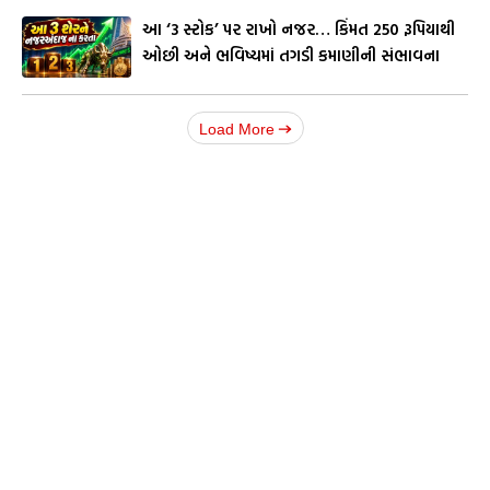
આ ‘3 સ્ટોક’ પર રાખો નજર… કિંમત 250 રૂપિયાથી
ઓછી અને ભવિષ્યમાં તગડી કમાણીની સંભાવના
Load More