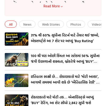
નોંધપાત્ર નફો થઈ શકે છે. આ એક પ્રકારની
Read More
શેરના ભાવ અંગે પૂર્વધારણા જણાવે છે કે શેરના
ભાવ હાલમાં ઉપલબ્ધ થતી માહિતીના આધારે
ભવિષ્યમાં વધી શકે છે કે પછી ઘટી જશે. આ સમગ્ર
All
News
Web Stories
Photos
Videos
માહિતી ક્વોલિફાઈડ એક્સપર્ટ અને ટેકનિકલી
31% થી 60% સુધીના રિટર્ન માટે તૈયાર થઈ જાઓ,
મળી રહેલ માહીતીના આધારે હશે
એક્સપર્ટ્સે આ 7 શેર પર આપ્યું ‘Buy Rating’
₹100 થી પણ ઓછી કિંમત! આ સ્ટોકમાં 56% સુધીના
જંગી ઉછાળાની શક્યતા, બ્રોકરેજે આપ્યું ‘BUY’
રેટિંગ
ઇતિહાસ સાક્ષી છે… રોકાણકારો માટે ‘મોટી આશા’,
આગામી સમયમાં આવી શકે છે ‘ઐતિહાસિક રેલી’ –
જુઓ Video
રોકાણકારો માટે મોટી તક… એનાલિસ્ટ્સે આપ્યું
‘BUY’ રેટિંગ, આ શેર સીધો ₹2,842 સુધી જશે