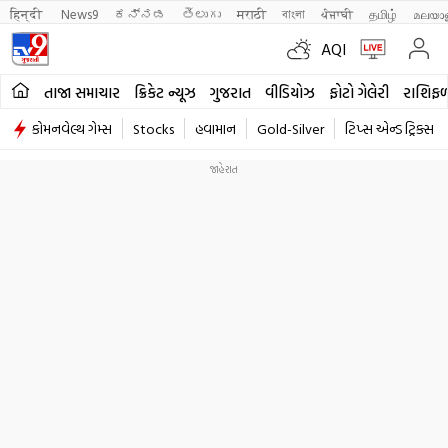
हिन्दी 
News9
ಕನ್ನಡ
తెలుగు
मराठी
বাংলা
ਪੰਜਾਬੀ
தமிழ்
മലയാ
AQI
તાજા સમાચાર
ક્રિકેટ ન્યૂઝ
ગુજરાત
વીડિયોઝ
ફોટો ગેલેરી
રાશિફ
કોમનવેલ્થ ગેમ્સ
Stocks
હવામાન
Gold-Silver
ટિપ્સ એન્ડ ટ્રિક્સ