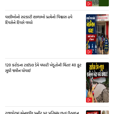
વાલીઓનો સરકારી શાળાઓ પ્રત્યેનો વિશ્વાસ હવે
દિવસેને દિવસે વધ્યો
₹120 કરોડના ટાઈડલ ડેમે વધારી ખેડૂતોની ચિંતા! 40 ફૂટ
સુધી જમીન ધોવાઈ
રાજકોટમાં એનાલૉગ પનીર પર પ્રતિબંધ છતાં ઉત્પાદન