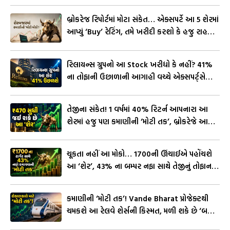
બ્રોકરેજ રિપોર્ટમાં મોટા સંકેત… એક્સપર્ટે આ 5 શેરમાં
આપ્યું ‘Buy’ રેટિંગ, તમે ખરીદી કરશો કે હજુ રાહ
જોશો?
રિલાયન્સ ગ્રુપનો આ Stock ખરીદ્યો કે નહીં? 41%
ના તોફાની ઉછાળાની આગાહી વચ્ચે એક્સપર્ટ્સે
આપી ‘મોટી હિન્ટ’
તેજીના સંકેત! 1 વર્ષમાં 40% રિટર્ન આપનારા આ
શેરમાં હજુ પણ કમાણીની ‘મોટી તક’, બ્રોકરેજે આપ્યું
‘Buy’ રેટિંગ
ચૂકતા નહીં આ મોકો… ₹1700ની ઊંચાઈએ પહોંચશે
આ ‘શેર’, 43% ના બમ્પર નફા સાથે તેજીનું તોફાન
નક્કી
કમાણીની ‘મોટી તક’! Vande Bharat પ્રોજેક્ટથી
ચમકશે આ રેલવે શેર્સની કિસ્મત, મળી શકે છે ‘બમ્પર
રિટર્ન’