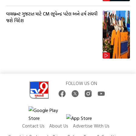
વાયબ્રન્ટ ગુજરાત માટે CM ભૂપેન્દ્ર પટેલ અને હર્ષ સંઘવી
જશે વિદેશ
FOLLOW US ON
Contact Us
About Us
Advertise With Us