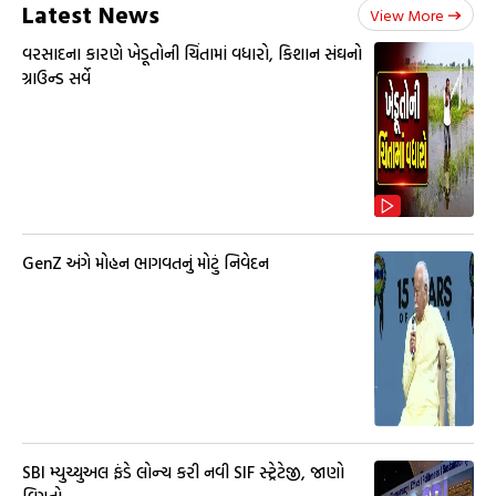
Latest News
View More
વરસાદના કારણે ખેડૂતોની ચિંતામાં વધારો, કિશાન સંઘનો
ગ્રાઉન્ડ સર્વે
GenZ અંગે મોહન ભાગવતનું મોટું નિવેદન
SBI મ્યુચ્યુઅલ ફંડે લોન્ચ કરી નવી SIF સ્ટ્રેટેજી, જાણો