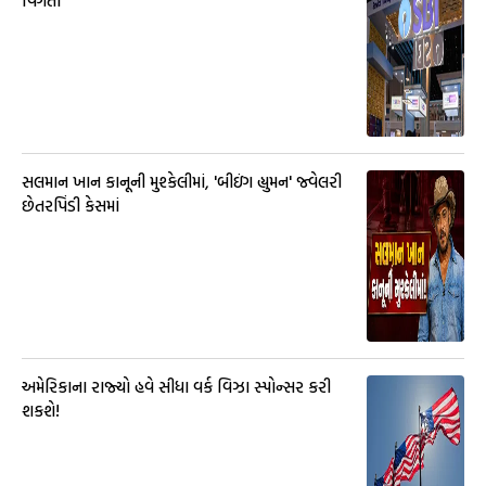
વિગતો
સલમાન ખાન કાનૂની મુશ્કેલીમાં, 'બીઇંગ હ્યુમન' જ્વેલરી
છેતરપિંડી કેસમાં
અમેરિકાના રાજ્યો હવે સીધા વર્ક વિઝા સ્પોન્સર કરી
શકશે!