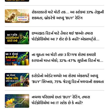
રોકાણકારો માટે મોટી તક… આ સ્ટોકમાં 33% તેજીની
શક્યતા, બ્રોકરેજે આપ્યું ‘BUY’ રેટિંગ
છપ્પરફાડ રિટર્ન માટે તૈયાર થઈ જાઓ! તમારા
પોર્ટફોલિયોમાં આ 7 શેર છે કે નહીં? એક્સપર્ટ્સે
આપ્યું ‘Buy’ રેટિંગ
ના ચુકતા આ મોટી તક! 3 દિગ્ગજ શેરમાં કમાણી
કરવાનો મસ્ત મોકો, 32%-47% સુધીના રિટર્ન માટે
તૈયાર રહો
કરોડોનો ઓર્ડર મળ્યો! આ શેરમાં એક્સપર્ટે આપ્યું
‘BUY’ સિગ્નલ, 75% જેટલું રિટર્ન મળવાની શક્યતા
નબળા પરિણામો છતાં ‘BUY’ રેટિંગ, તમારા
પોર્ટફોલિયોમાં આ IT સ્ટોક છે કે નહીં?