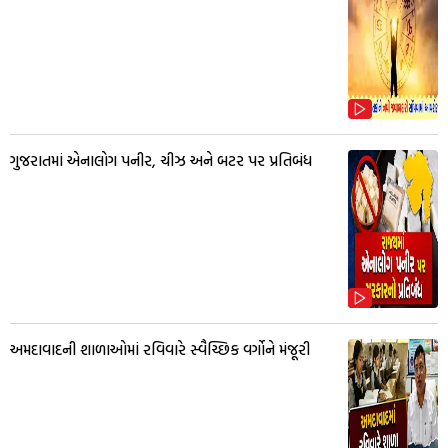
ગુજરાતમાં એનાલોગ પનીર, ચીઝ અને બટર પર પ્રતિબંધ
અમદાવાદની શાળાઓમાં રવિવારે સ્વૈચ્છિક વર્ગોને મંજૂરી