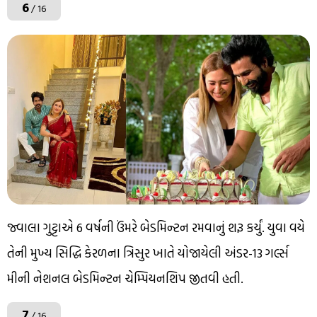
6
/ 16
જ્વાલા ગુટ્ટાએ 6 વર્ષની ઉંમરે બેડમિન્ટન રમવાનું શરૂ કર્યું. યુવા વયે
તેની મુખ્ય સિદ્ધિ કેરળના ત્રિસુર ખાતે યોજાયેલી અંડર-13 ગર્લ્સ
મીની નેશનલ બેડમિન્ટન ચેમ્પિયનશિપ જીતવી હતી.
7
/ 16