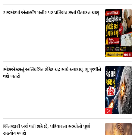
રાજકોટમાં એનાલૉગ પનીર પર પ્રતિબંધ છતાં ઉત્પાદન ચાલુ
સ્પેસએક્સનું અનિયંત્રિત રોકેટ ચંદ્ર સાથે અથડાયું, શુ પૃથ્વીને
થશે ખતરો
બિનજરૂરી ખર્ચ વધી શકે છે, પરિવારના સભ્યોનો પૂર્ણ
સહયોગ મળશે