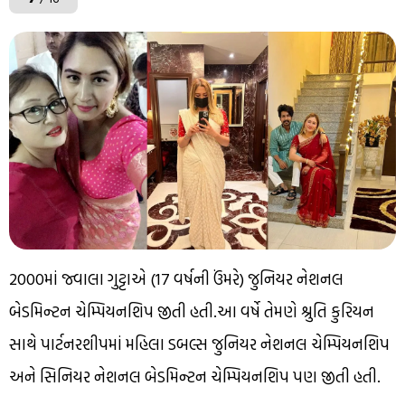
2000માં જ્વાલા ગુટ્ટાએ (17 વર્ષની ઉંમરે) જુનિયર નેશનલ
બેડમિન્ટન ચેમ્પિયનશિપ જીતી હતી.આ વર્ષે તેમણે શ્રુતિ કુરિયન
સાથે પાર્ટનરશીપમાં મહિલા ડબલ્સ જુનિયર નેશનલ ચેમ્પિયનશિપ
અને સિનિયર નેશનલ બેડમિન્ટન ચેમ્પિયનશિપ પણ જીતી હતી.