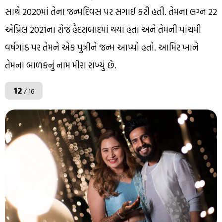
સાથે 2020માં તેના જન્મદિવસ પર સગાઈ કરી હતી. તેમના લગ્ન 22
એપ્રિલ 2021ના ​​રોજ હૈદરાબાદમાં થયા હતા અને તેમની પાંચમી
વર્ષગાંઠ પર તેમને એક પુત્રીને જન્મ આપ્યો હતો. આમિર ખાને
તેમના બાળકનું નામ મીરા રાખ્યું છે.
12
/ 16