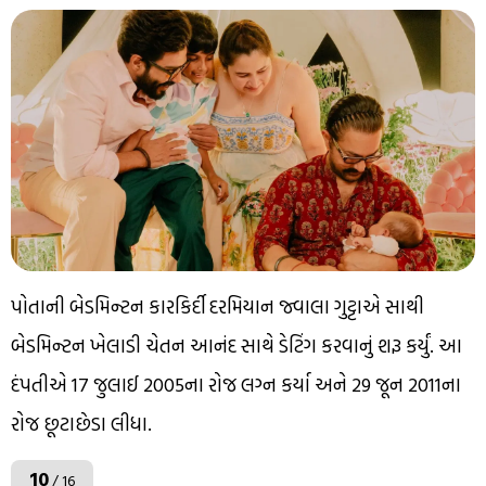
પોતાની બેડમિન્ટન કારકિર્દી દરમિયાન જ્વાલા ગુટ્ટાએ સાથી
બેડમિન્ટન ખેલાડી ચેતન આનંદ સાથે ડેટિંગ કરવાનું શરૂ કર્યું. આ
દંપતીએ 17 જુલાઈ 2005ના રોજ લગ્ન કર્યા અને 29 જૂન 2011ના
રોજ છૂટાછેડા લીધા.
10
/ 16