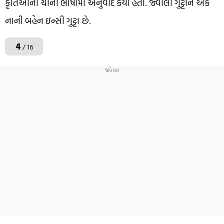
કૃતિઓનો ચીની ભાષામાં અનુવાદ કર્યો હતો. જ્વાલા ગુટ્ટાને એક
નાની બહેન ઇન્સી ગુટ્ટા છે.
4
/ 16