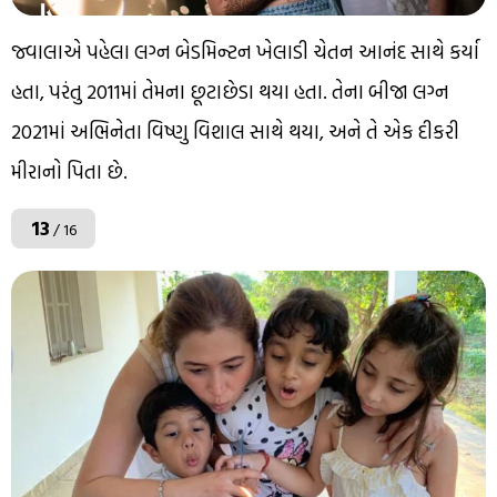
જ્વાલાએ પહેલા લગ્ન બેડમિન્ટન ખેલાડી ચેતન આનંદ સાથે કર્યા
હતા, પરંતુ 2011માં તેમના છૂટાછેડા થયા હતા. તેના બીજા લગ્ન
2021માં અભિનેતા વિષ્ણુ વિશાલ સાથે થયા, અને તે એક દીકરી
મીરાનો પિતા છે.
13
/ 16