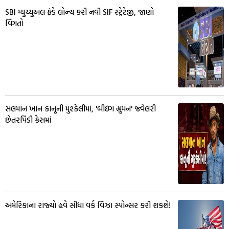
SBI મ્યુચ્યુઅલ ફંડે લોન્ચ કરી નવી SIF સ્ટ્રેટેજી, જાણો
વિગતો
સલમાન ખાન કાનૂની મુશ્કેલીમાં, 'બીઇંગ હ્યુમન' જ્વેલરી
છેતરપિંડી કેસમાં
અમેરિકાના રાજ્યો હવે સીધા વર્ક વિઝા સ્પોન્સર કરી શકશે!