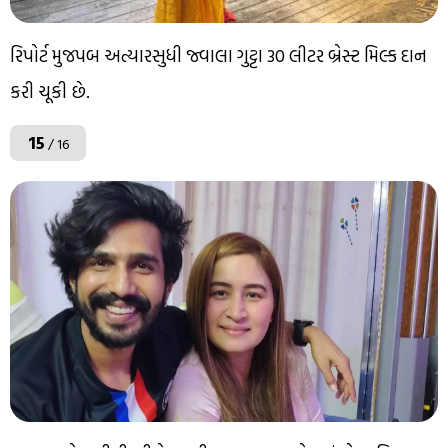
રિપોર્ટ મુજપબ અત્યારસુધી જ્વાલા ગુટ્ટા 30 લીટર બ્રેસ્ટ મિલ્ક દાન
કરી ચૂકી છે.
15
/ 16