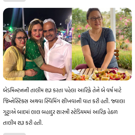
બેડમિન્ટનની તાલીમ શરૂ કરતા પહેલા આરિફે તેને બે વર્ષ માટે
જિમ્નેસ્ટિક્સ અથવા સ્વિમિંગ શીખવાની વાત કરી હતી. જ્વાલા
ગુટ્ટાએ બાદમાં લાલ બહાદુર શાસ્ત્રી સ્ટેડિયમમાં આરિફ હેઠળ
તાલીમ શરૂ કરી હતી.