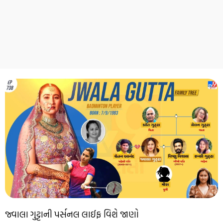
જ્વાલા ગુટ્ટાની પર્સનલ લાઈફ વિશે જાણો