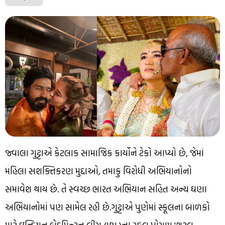
જ્વાલા ગુટ્ટાએ કેટલાક સામાજિક કાર્યોને ટેકો આપ્યો છે, જેમાં
મહિલા સશક્તિકરણ મુદ્દાઓ, તમાકુ વિરોધી અભિયાનોનો
સમાવેશ થાય છે. તે સ્વચ્છ ભારત અભિયાન સહિત અન્ય ઘણા
અભિયાનોમાં પણ સામેલ રહી છે.ગુટ્ટાએ પુણેમાં સ્કૂલના બાળકો