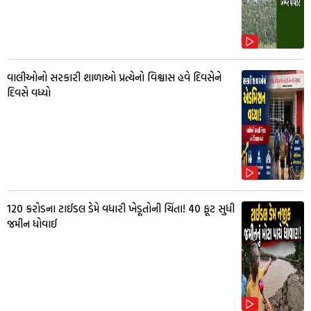
વાલીઓનો સરકારી શાળાઓ પ્રત્યેનો વિશ્વાસ હવે દિવસેને
દિવસે વધ્યો
₹120 કરોડના ટાઈડલ ડેમે વધારી ખેડૂતોની ચિંતા! 40 ફૂટ સુધી
જમીન ધોવાઈ