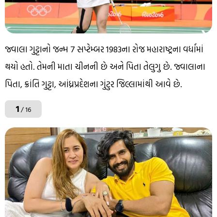
જ્વાલા ગુટ્ટાનો જન્મ 7 સપ્ટેમ્બર 1983ના રોજ મહારાષ્ટ્રના વર્ધામાં
થયો હતો. તેમની માતા ચીનની છે અને પિતા તેલુગુ છે. જ્વાલાના
પિતા, ક્રાંતિ ગુટ્ટા, આંધ્રપ્રદેશના ગુંટુર જિલ્લામાંથી આવે છે.
1
/ 16