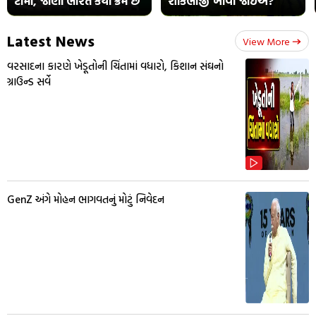
ટીમો, જાણો ભારત કયા ક્રમે છે
શાકભાજી ખાવી જોઈએ?
Latest News
View More
વરસાદના કારણે ખેડૂતોની ચિંતામાં વધારો, કિશાન સંઘનો
ગ્રાઉન્ડ સર્વે
GenZ અંગે મોહન ભાગવતનું મોટું નિવેદન