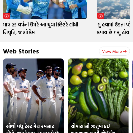
માત્ર 25 વર્ષની ઉંમરે આ યુવા ક્રિકેટરે લીધી
શું હવામાં ઉડતા પ્લે
નિવૃત્તિ, જાણો કેમ
કપાય છે ? શું હોય 
Web Stories
View More
સૌથી વધુ ટેસ્ટ મેચ રમનાર
ચોમાસાની ઋતુમાં કઈ