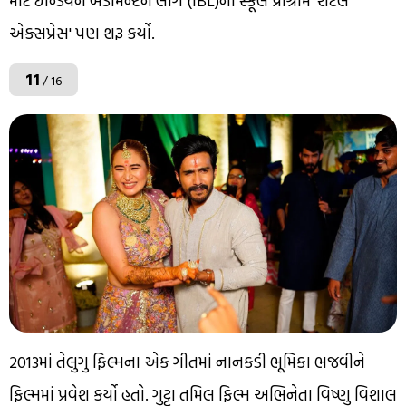
માટે ઇન્ડિયન બેડમિન્ટન લીગ (IBL)ના સ્કૂલ પ્રોગ્રામ 'શટલ
એક્સપ્રેસ' પણ શરૂ કર્યો.
11
/ 16
2013માં તેલુગુ ફિલ્મના એક ગીતમાં નાનકડી ભૂમિકા ભજવીને
ફિલ્મમાં પ્રવેશ કર્યો હતો. ગુટ્ટા તમિલ ફિલ્મ અભિનેતા વિષ્ણુ વિશાલ