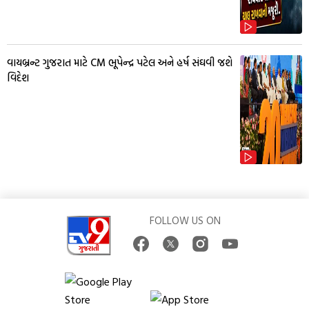
વાયબ્રન્ટ ગુજરાત માટે CM ભૂપેન્દ્ર પટેલ અને હર્ષ સંઘવી જશે
વિદેશ
FOLLOW US ON