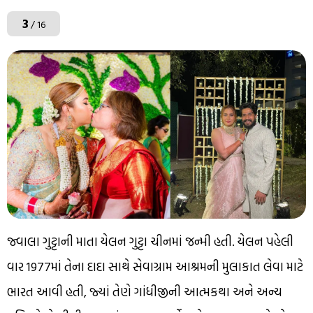
3
/ 16
જ્વાલા ગુટ્ટાની માતા યેલન ગુટ્ટા ચીનમાં જન્મી હતી. યેલન પહેલી
વાર 1977માં તેના દાદા સાથે સેવાગ્રામ આશ્રમની મુલાકાત લેવા માટે
ભારત આવી હતી, જ્યાં તેણે ગાંધીજીની આત્મકથા અને અન્ય