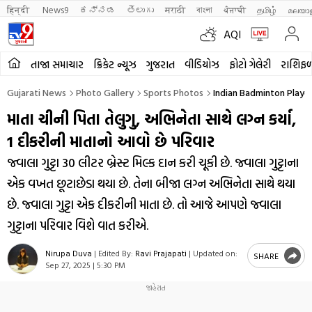
हिन्दी 
News9
ಕನ್ನಡ
తెలుగు
मराठी
বাংলা
ਪੰਜਾਬੀ
தமிழ்
മലയാ
AQI
તાજા સમાચાર
ક્રિકેટ ન્યૂઝ
ગુજરાત
વીડિયોઝ
ફોટો ગેલેરી
રાશિફ
Gujarati News
Photo Gallery
Sports Photos
Indian Badminton Playe
માતા ચીની પિતા તેલુગુ, અભિનેતા સાથે લગ્ન કર્યા,
1 દીકરીની માતાનો આવો છે પરિવાર
જ્વાલા ગુટ્ટા 30 લીટર બ્રેસ્ટ મિલ્ક દાન કરી ચૂકી છે. જ્વાલા ગુટ્ટાના
એક વખત છૂટાછેડા થયા છે. તેના બીજા લગ્ન અભિનેતા સાથે થયા
છે. જ્વાલા ગુટ્ટા એક દીકરીની માતા છે. તો આજે આપણે જ્વાલા
ગુટ્ટાના પરિવાર વિશે વાત કરીએ.
Nirupa Duva
|
Edited By:
Ravi Prajapati
|
Updated on:
SHARE
Sep 27, 2025 | 5:30 PM