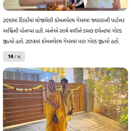
2010માં દિલ્હીમાં યોજાયેલી કોમનવેલ્થ ગેમ્સમાં જ્વાલાની પાર્ટનર
અશ્વિની પોનપ્પા હતી. બંનેએ સાથે મળીને ડબલ ઇવેન્ટમાં ગોલ્ડ
જીત્યો હતો. 2014માં કોમનવેલ્થ ગેમ્સમાં પણ ગોલ્ડ જીત્યો હતો.
14
/ 16