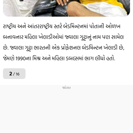
રાષ્ટ્રીય અને આંતરરાષ્ટ્રીય સ્તરે બેડમિન્ટનમાં પોતાની ઓળખ
બનાવનાર મહિલા ખેલાડીઓમાં જ્વાલા ગુટ્ટાનું નામ પણ સામેલ
છે. જ્વાલા ગુટ્ટા ભારતની એક પ્રોફેશનલ બેડમિન્ટન ખેલાડી છે,
જેમણે 1990ના મિશ્ર અને મહિલા ડબલ્સમાં ભાગ લીધો હતો.
2
/ 16