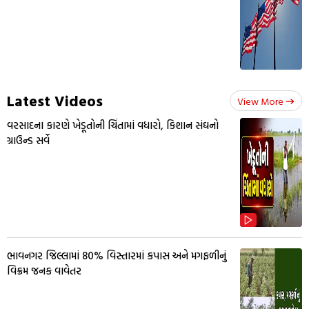
Latest Videos
View More
વરસાદના કારણે ખેડૂતોની ચિંતામાં વધારો, કિશાન સંઘનો
ગ્રાઉન્ડ સર્વે
ભાવનગર જિલ્લામાં 80% વિસ્તારમાં કપાસ અને મગફળીનું
વિક્રમ જનક વાવેતર