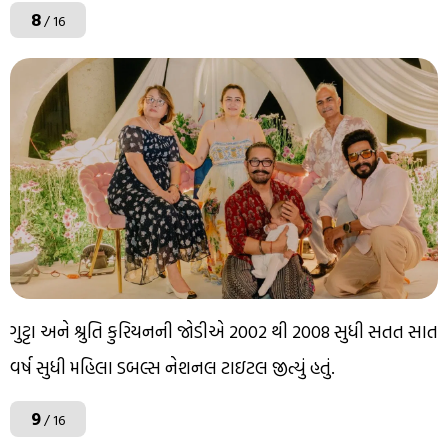
8
/ 16
ગુટ્ટા અને શ્રુતિ કુરિયનની જોડીએ 2002 થી 2008 સુધી સતત સાત
વર્ષ સુધી મહિલા ડબલ્સ નેશનલ ટાઇટલ જીત્યું હતું.
9
/ 16