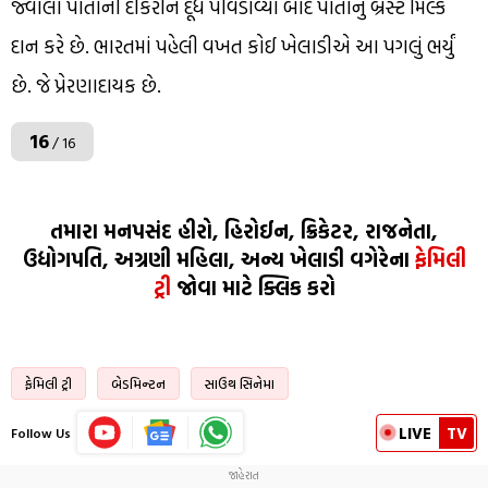
જ્વાલા પોતાની દીકરીને દૂધ પીવડાવ્યા બાદ પોતાનું બ્રેસ્ટ મિલ્ક
દાન કરે છે. ભારતમાં પહેલી વખત કોઈ ખેલાડીએ આ પગલું ભર્યું
છે. જે પ્રેરણાદાયક છે.
16
/ 16
તમારા મનપસંદ હીરો, હિરોઈન, ક્રિકેટર, રાજનેતા,
ઉદ્યોગપતિ, અગ્રણી મહિલા, અન્ય ખેલાડી વગેરેના
ફેમિલી
ટ્રી
જોવા માટે ક્લિક કરો
ફેમિલી ટ્રી
બેડમિન્ટન
સાઉથ સિનેમા
LIVE
TV
Follow Us