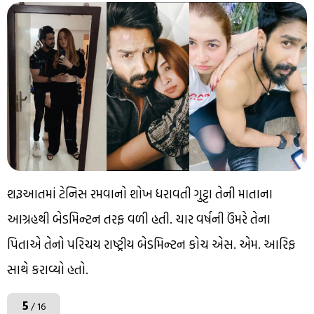
શરૂઆતમાં ટેનિસ રમવાનો શોખ ધરાવતી ગુટ્ટા તેની માતાના
આગ્રહથી બેડમિન્ટન તરફ વળી હતી. ચાર વર્ષની ઉંમરે તેના
પિતાએ તેનો પરિચય રાષ્ટ્રીય બેડમિન્ટન કોચ એસ. એમ. આરિફ
સાથે કરાવ્યો હતો.
5
/ 16