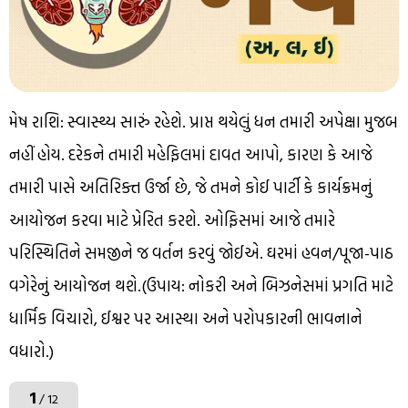
મેષ રાશિ: સ્વાસ્થ્ય સારું રહેશે. પ્રાપ્ત થયેલું ધન તમારી અપેક્ષા મુજબ
નહીં હોય. દરેકને તમારી મહેફિલમાં દાવત આપો, કારણ કે આજે
તમારી પાસે અતિરિક્ત ઉર્જા છે, જે તમને કોઈ પાર્ટી કે કાર્યક્રમનું
આયોજન કરવા માટે પ્રેરિત કરશે. ઓફિસમાં આજે તમારે
પરિસ્થિતિને સમજીને જ વર્તન કરવું જોઈએ. ઘરમાં હવન/પૂજા-પાઠ
વગેરેનું આયોજન થશે.(ઉપાય: નોકરી અને બિઝનેસમાં પ્રગતિ માટે
ધાર્મિક વિચારો, ઈશ્વર પર આસ્થા અને પરોપકારની ભાવનાને
વધારો.)
1
/ 12