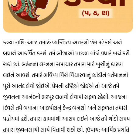
કન્યા રાશિ: આજ તમારું વ્યક્તિત્વ અત્તરની જેમ મહેકશે અને
બધાને આકર્ષિત કરશે. તમે બીજાઓ પાછળ થોડો વધારે ખર્ચ કરી
શકો છો. બહેનના લગ્નના સમાચાર તમારા માટે ખુશીનું કારણ
લઈને આવશે. તમારે ભવિષ્ય વિશે વિચારવાનું છોડીને વર્તમાનનો
પૂરો આનંદ લેવો જોઈએ. પ્રેમની દ્રષ્ટિએ જોઈએ તો આજે તમે
જીવનના આનંદનો ભરપૂર લહાવો લેવામાં સફળ રહેશો. આજના
દિવસે તમે બધાના આકર્ષણનું કેન્દ્ર બનશો અને સફળતા તમારી
પહોંચમાં હશે. તમારા કામમાંથી આરામ લઈને આજે તમે થોડો સમય
તમારા જીવનસાથી સાથે વિતાવી શકો છો. (ઉપાય: આર્થિક પ્રગતિ