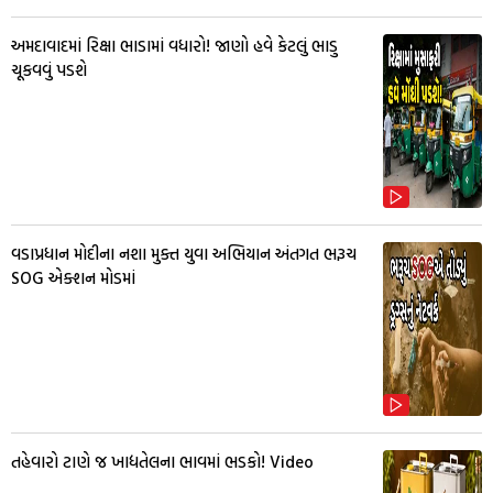
અમદાવાદમાં રિક્ષા ભાડામાં વધારો! જાણો હવે કેટલું ભાડુ
ચૂકવવું પડશે
વડાપ્રધાન મોદીના નશા મુક્ત યુવા અભિયાન અંતગત ભરૂચ
SOG એક્શન મોડમાં
તહેવારો ટાણે જ ખાદ્યતેલના ભાવમાં ભડકો! Video