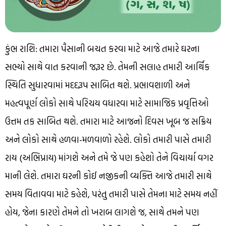
કુંભ રાશિ: તમારા પૈસાની બચત કરવા માટે આજે તમારે ઘરના
સભ્યો સાથે વાત કરવાની જરૂર છે. તેમની સલાહ તમારી આર્થિક
સ્થિતિ સુધારવામાં મદદરૂપ સાબિત થશે. પ્રભાવશાળી અને
મહત્વપૂર્ણ લોકો સાથે પરિચય વધારવા માટે સામાજિક પ્રવૃત્તિઓ
ઉત્તમ તક સાબિત થશે. તમારા માટે આજનો દિવસ ખૂબ જ સક્રિય
અને લોકો સાથે હળવા-મળવાળો રહેશે. લોકો તમારી પાસે તમારી
રાય (અભિપ્રાય) માંગશે અને તમે જે પણ કહેશો તેને વિચાર્યા વગર
માની લેશે. તમારા ઘરની કોઈ નજીકની વ્યક્તિ આજે તમારી સાથે
સમય વિતાવવા માટે કહેશે, પરંતુ તમારી પાસે તેમના માટે સમય નહીં
હોય, જેના કારણે તેમને તો ખરાબ લાગશે જ, સાથે તમને પણ