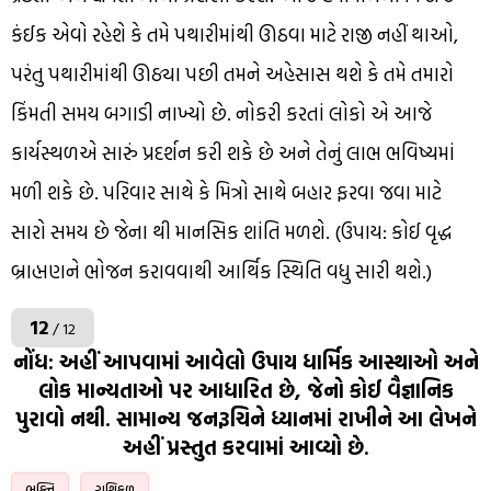
કંઈક એવો રહેશે કે તમે પથારીમાંથી ઊઠવા માટે રાજી નહીં થાઓ,
પરંતુ પથારીમાંથી ઊઠ્યા પછી તમને અહેસાસ થશે કે તમે તમારો
કિંમતી સમય બગાડી નાખ્યો છે. નોકરી કરતાં લોકો એ આજે
કાર્યસ્થળએ સારું પ્રદર્શન કરી શકે છે અને તેનું લાભ ભવિષ્યમાં
મળી શકે છે. પરિવાર સાથે કે મિત્રો સાથે બહાર ફરવા જવા માટે
સારો સમય છે જેના થી માનસિક શાંતિ મળશે. (ઉપાય: કોઈ વૃદ્ધ
બ્રાહ્મણને ભોજન કરાવવાથી આર્થિક સ્થિતિ વધુ સારી થશે.)
12
/ 12
નોંધ: અહીં આપવામાં આવેલો ઉપાય ધાર્મિક આસ્થાઓ અને
લોક માન્યતાઓ પર આધારિત છે, જેનો કોઈ વૈજ્ઞાનિક
પુરાવો નથી. સામાન્ય જનરૂચિને ધ્યાનમાં રાખીને આ લેખને
અહીં પ્રસ્તુત કરવામાં આવ્યો છે.
ભક્તિ
રાશિફળ