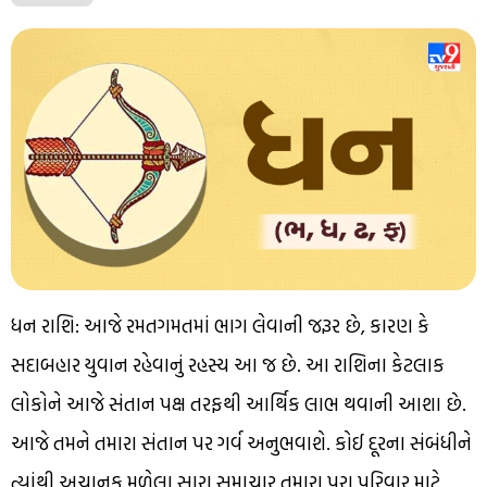
ધન રાશિ: આજે રમતગમતમાં ભાગ લેવાની જરૂર છે, કારણ કે
સદાબહાર યુવાન રહેવાનું રહસ્ય આ જ છે. આ રાશિના કેટલાક
લોકોને આજે સંતાન પક્ષ તરફથી આર્થિક લાભ થવાની આશા છે.
આજે તમને તમારા સંતાન પર ગર્વ અનુભવાશે. કોઈ દૂરના સંબંધીને
ત્યાંથી અચાનક મળેલા સારા સમાચાર તમારા પૂરા પરિવાર માટે