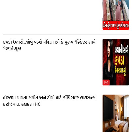
કપડાં ઉતારો...જોવું પડશે મહિલા છો કે પુરુષ!”ક્રિકેટર સાથે
ગેરવર્તણૂક!
હોટલમાં વાગતા સંગીત અને ટીવી માટે કૉપિરાઇટ લાઇસન્સ
ફરજિયાત: કલકત્તા HC