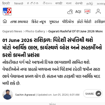
हिन्दी 
News9
ಕನ್ನಡ
తెలుగు
मराठी
বাংলা
ਪੰਜਾਬੀ
தமிழ்
മലയാ
AQI
તાજા સમાચાર
ક્રિકેટ ન્યૂઝ
ગુજરાત
વીડિયોઝ
ફોટો ગેલેરી
રાશિફ
Gujarati News
Photo Gallery
Gujarati Rashifal Of 01 June 2026 Monday
01 June 2026 રાશિફળ: વિદેશી સંપત્તિથી થશે
મોટો આર્થિક લાભ, કાર્યસ્થળે બોસ અને સહકર્મીઓ
કરશે કામની પ્રશંસા
નોકરીયાત વર્ગ માટે આજનો દિવસ ભાગ્યશાળી સાબિત થશે.
વેપારીઓને નવા ગ્રાહકો મળવાના અને વિદેશમાં રહેલી જમીન સારા
ભાવે વેચાવાના પ્રબળ યોગ છે. સંતાન પક્ષ તરફથી પણ આર્થિક મદદ
મળી શકે છે.
SHARE
Sachin Agrawal
|
Updated on:
Jun 01, 2026 | 6:01 AM