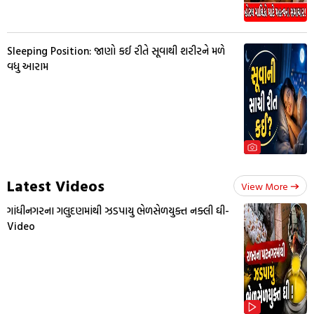
Sleeping Position: જાણો કઈ રીતે સૂવાથી શરીરને મળે
વધુ આરામ
Latest Videos
View More
ગાંધીનગરના ગલુદણમાંથી ઝડપાયુ ભેળસેળયુક્ત નક્લી ઘી-
Video