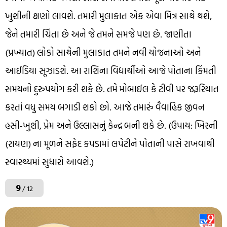
ખુશીની ક્ષણો લાવશે. તમારી મુલાકાત એક એવા મિત્ર સાથે થશે,
જેને તમારી ચિંતા છે અને જે તમને સમજે પણ છે. જાણીતા
(પ્રખ્યાત) લોકો સાથેની મુલાકાત તમને નવી યોજનાઓ અને
આઈડિયા સૂઝાડશે. આ રાશિના વિદ્યાર્થીઓ આજે પોતાના કિંમતી
સમયનો દુરુપયોગ કરી શકે છે. તમે મોબાઈલ કે ટીવી પર જરૂરિયાત
કરતાં વધુ સમય બગાડી શકો છો. આજે તમારું વૈવાહિક જીવન
હસી-ખુશી, પ્રેમ અને ઉલ્લાસનું કેન્દ્ર બની શકે છે. (ઉપાય: ખિરની
(રાયણ) ના મૂળને સફેદ કપડામાં લપેટીને પોતાની પાસે રાખવાથી
સ્વાસ્થ્યમાં સુધારો આવશે.)
9
/ 12