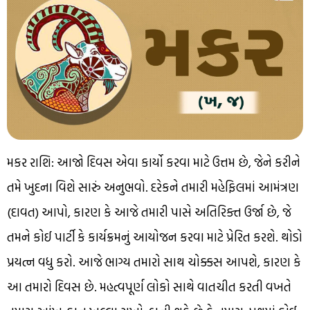
મકર રાશિ: આજો દિવસ એવા કાર્યો કરવા માટે ઉત્તમ છે, જેને કરીને
તમે ખુદના વિશે સારું અનુભવો. દરેકને તમારી મહેફિલમાં આમંત્રણ
(દાવત) આપો, કારણ કે આજે તમારી પાસે અતિરિક્ત ઉર્જા છે, જે
તમને કોઈ પાર્ટી કે કાર્યક્રમનું આયોજન કરવા માટે પ્રેરિત કરશે. થોડો
પ્રયત્ન વધુ કરો. આજે ભાગ્ય તમારો સાથ ચોક્કસ આપશે, કારણ કે
આ તમારો દિવસ છે. મહત્વપૂર્ણ લોકો સાથે વાતચીત કરતી વખતે