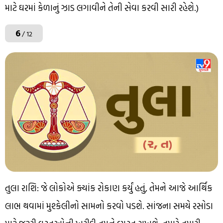
માટે ઘરમાં કેળાનું ઝાડ લગાવીને તેની સેવા કરવી સારી રહેશે.)
6
/ 12
તુલા રાશિ: જે લોકોએ ક્યાંક રોકાણ કર્યું હતું, તેમને આજે આર્થિક
લાભ થવામાં મુશ્કેલીનો સામનો કરવો પડશે. સાંજના સમયે રસોડા