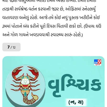
માટે જરૂરી વસ્તુઓની ખરીદી તમને વ્યસ્ત રાખશે. તમારે તમારી
તરફથી સર્વશ્રેષ્ઠ વર્તન કરવાની જરૂર છે, ઓફિસમાં સ્નેહભર્યું
વાતાવરણ બનેલું રહેશે. આજે તમે કોઈ નવું પુસ્તક ખરીદીને કોઈ
રૂમમાં પોતાને બંધ કરીને પૂરો દિવસ વિતાવી શકો છો. (ઉપાય: ઘઉં
અને ગોળ ગાયને ખવડાવવાથી સ્વાસ્થ્ય સારું રહેશે.)
7
/ 12