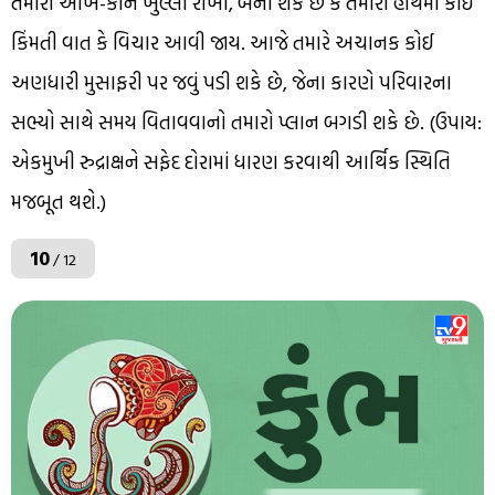
તમારા આંખ-કાન ખુલ્લા રાખો, બની શકે છે કે તમારા હાથમાં કોઈ
કિંમતી વાત કે વિચાર આવી જાય. આજે તમારે અચાનક કોઈ
અણધારી મુસાફરી પર જવું પડી શકે છે, જેના કારણે પરિવારના
સભ્યો સાથે સમય વિતાવવાનો તમારો પ્લાન બગડી શકે છે. (ઉપાય:
એકમુખી રુદ્રાક્ષને સફેદ દોરામાં ધારણ કરવાથી આર્થિક સ્થિતિ
મજબૂત થશે.)
10
/ 12