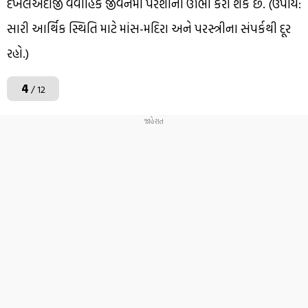
દખલઅંદાજી વૈવાહિક જીવનમાં પરેશાની ઊભી કરી શકે છે. (ઉપાય:
સારી આર્થિક સ્થિતિ માટે માંસ-મદિરા અને પરસ્ત્રીના સંપર્કથી દૂર
રહો.)
4
/ 12