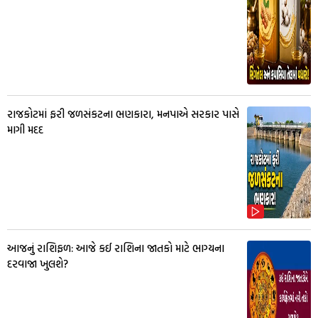
રાજકોટમાં ફરી જળસંકટના ભણકારા, મનપાએ સરકાર પાસે
માગી મદદ
આજનું રાશિફળ: આજે કઈ રાશિના જાતકો માટે ભાગ્યના
દરવાજા ખુલશે?