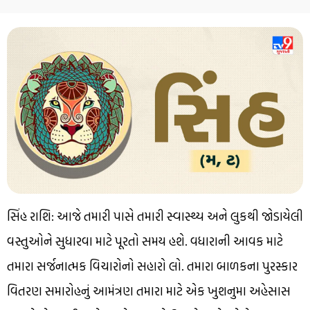
સિંહ રાશિ: આજે તમારી પાસે તમારી સ્વાસ્થ્ય અને લુકથી જોડાયેલી
વસ્તુઓને સુધારવા માટે પૂરતો સમય હશે. વધારાની આવક માટે
તમારા સર્જનાત્મક વિચારોનો સહારો લો. તમારા બાળકના પુરસ્કાર
વિતરણ સમારોહનું આમંત્રણ તમારા માટે એક ખુશનુમા અહેસાસ