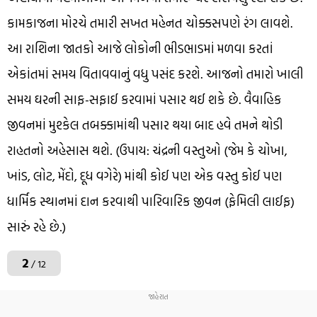
કામકાજના મોરચે તમારી સખત મહેનત ચોક્કસપણે રંગ લાવશે.
આ રાશિના જાતકો આજે લોકોની ભીડભાડમાં મળવા કરતાં
એકાંતમાં સમય વિતાવવાનું વધુ પસંદ કરશે. આજનો તમારો ખાલી
સમય ઘરની સાફ-સફાઈ કરવામાં પસાર થઈ શકે છે. વૈવાહિક
જીવનમાં મુશ્કેલ તબક્કામાંથી પસાર થયા બાદ હવે તમને થોડી
રાહતનો અહેસાસ થશે. (ઉપાય: ચંદ્રની વસ્તુઓ (જેમ કે ચોખા,
ખાંડ, લોટ, મેંદો, દૂધ વગેરે) માંથી કોઈ પણ એક વસ્તુ કોઈ પણ
ધાર્મિક સ્થાનમાં દાન કરવાથી પારિવારિક જીવન (ફેમિલી લાઈફ)
સારું રહે છે.)
2
/ 12