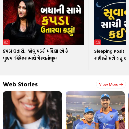
કપડાં ઉતારો...જોવું પડશે મહિલા છો કે
Sleeping Position
પુરુષ!”ક્રિકેટર સાથે ગેરવર્તણૂક!
શરીરને મળે વધુ 
Web Stories
View More