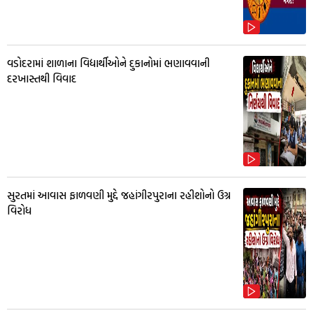
વડોદરામાં શાળાના વિદ્યાર્થીઓને દુકાનોમાં ભણાવવાની
દરખાસ્તથી વિવાદ
સુરતમાં આવાસ ફાળવણી મુદ્દે જહાંગીરપુરાના રહીશોનો ઉગ્ર
વિરોધ