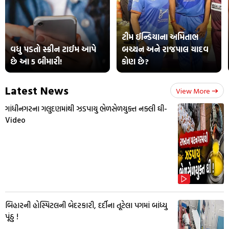
ટીમ ઈન્ડિયાના અમિતાભ
વધુ પડતો સ્ક્રીન ટાઈમ આપે
બચ્ચન અને રાજપાલ યાદવ
છે આ 5 બીમારી!
કોણ છે?
Latest News
View More
ગાંધીનગરના ગલુદણમાંથી ઝડપાયુ ભેળસેળયુક્ત નક્લી ઘી-
Video
બિહારની હોસ્પિટલની બેદરકારી, દર્દીના તૂટેલા પગમાં બાંધ્યુ
પૂંઠુ !