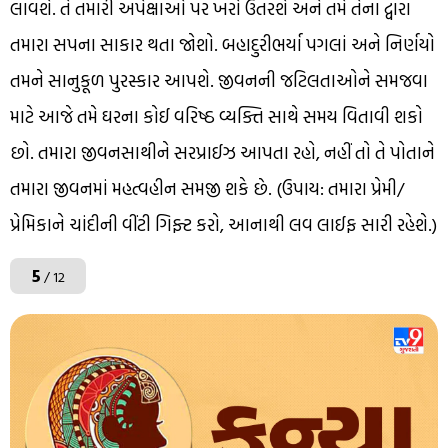
લાવશે. તે તમારી અપેક્ષાઓ પર ખરો ઉતરશે અને તમે તેના દ્વારા
તમારા સપના સાકાર થતા જોશો. બહાદુરીભર્યા પગલાં અને નિર્ણયો
તમને સાનુકૂળ પુરસ્કાર આપશે. જીવનની જટિલતાઓને સમજવા
માટે આજે તમે ઘરના કોઈ વરિષ્ઠ વ્યક્તિ સાથે સમય વિતાવી શકો
છો. તમારા જીવનસાથીને સરપ્રાઈઝ આપતા રહો, નહીં તો તે પોતાને
તમારા જીવનમાં મહત્વહીન સમજી શકે છે. (ઉપાય: તમારા પ્રેમી/
પ્રેમિકાને ચાંદીની વીંટી ગિફ્ટ કરો, આનાથી લવ લાઈફ સારી રહેશે.)
5
/ 12