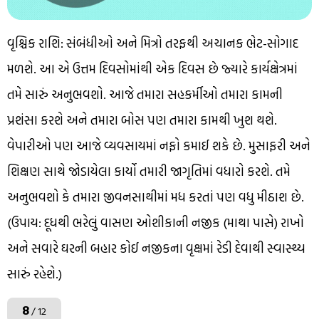
વૃશ્ચિક રાશિ: સંબંધીઓ અને મિત્રો તરફથી અચાનક ભેટ-સોગાદ
મળશે. આ એ ઉત્તમ દિવસોમાંથી એક દિવસ છે જ્યારે કાર્યક્ષેત્રમાં
તમે સારું અનુભવશો. આજે તમારા સહકર્મીઓ તમારા કામની
પ્રશંસા કરશે અને તમારા બોસ પણ તમારા કામથી ખુશ થશે.
વેપારીઓ પણ આજે વ્યવસાયમાં નફો કમાઈ શકે છે. મુસાફરી અને
શિક્ષણ સાથે જોડાયેલા કાર્યો તમારી જાગૃતિમાં વધારો કરશે. તમે
અનુભવશો કે તમારા જીવનસાથીમાં મધ કરતાં પણ વધુ મીઠાશ છે.
(ઉપાય: દૂધથી ભરેલું વાસણ ઓશીકાની નજીક (માથા પાસે) રાખો
અને સવારે ઘરની બહાર કોઈ નજીકના વૃક્ષમાં રેડી દેવાથી સ્વાસ્થ્ય
સારું રહેશે.)
8
/ 12