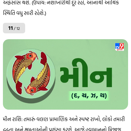
અફસોસ થશે. (ઉપાય: નશાખોરીથી દૂર રહો, આનાથી આર્થિક
સ્થિતિ વધુ સારી રહેશે.)
11
/ 12
મીન રાશિ: તમારું વલણ પ્રામાણિક અને સ્પષ્ટ રાખો, લોકો તમારી
દ્રઢતા અને ક્ષમતાઓની પ્રશંસા કરશે. આજે હવામાનનો મિજાજ