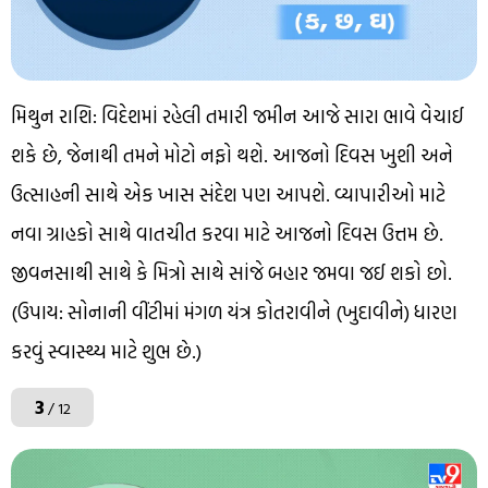
મિથુન રાશિ: વિદેશમાં રહેલી તમારી જમીન આજે સારા ભાવે વેચાઈ
શકે છે, જેનાથી તમને મોટો નફો થશે. આજનો દિવસ ખુશી અને
ઉત્સાહની સાથે એક ખાસ સંદેશ પણ આપશે. વ્યાપારીઓ માટે
નવા ગ્રાહકો સાથે વાતચીત કરવા માટે આજનો દિવસ ઉત્તમ છે.
જીવનસાથી સાથે કે મિત્રો સાથે સાંજે બહાર જમવા જઈ શકો છો.
(ઉપાય: સોનાની વીંટીમાં મંગળ યંત્ર કોતરાવીને (ખુદાવીને) ધારણ
કરવું સ્વાસ્થ્ય માટે શુભ છે.)
3
/ 12