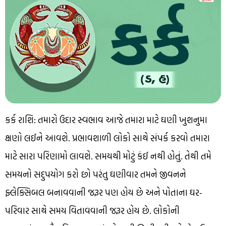
કર્ક રાશિ: તમારો ઉદાર સ્વભાવ આજે તમારા માટે ઘણી ખુશનુમા
ક્ષણો લઈને આવશે. પ્રભાવશાળી લોકો સાથે સંપર્ક કરવો તમારા
માટે સારા પરિણામો લાવશે. સમયથી મોટું કંઈ નથી હોતું. તેથી તમે
સમયનો સદુપયોગ કરો છો પરંતુ ઘણીવાર તમને જીવનને
ફ્લેક્સિબલ બનાવવાની જરૂર પણ હોય છે અને પોતાના ઘર-
પરિવાર સાથે સમય વિતાવવાની જરૂર હોય છે. લોકોની