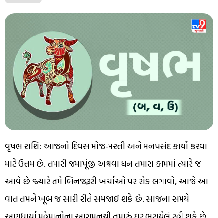
વૃષભ રાશિ: આજનો દિવસ મોજ-મસ્તી અને મનપસંદ કાર્યો કરવા
માટે ઉત્તમ છે. તમારી જમાપૂંજી અથવા ધન તમારા કામમાં ત્યારે જ
આવે છે જ્યારે તમે બિનજરૂરી ખર્ચાઓ પર રોક લગાવો, આજે આ
વાત તમને ખૂબ જ સારી રીતે સમજાઈ શકે છે. સાજના સમયે
અણધાર્યા મહેમાનોના આગમનથી તમારું ઘર ભરાયેલું રહી શકે છે.