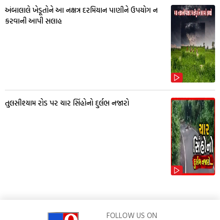
અંબાલાલે ખેડૂતોને આ નક્ષત્ર દરમિયાન પાણીને ઉપયોગ ન
કરવાની આપી સલાહ
તુલસીશ્યામ રોડ પર ચાર સિંહોનો દુર્લભ નજારો
FOLLOW US ON