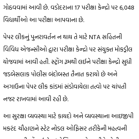
ગોઠવવામાં આવી છે. વડોદરાના 17 પરીક્ષા કેન્દ્રો પર 6,048
વિદ્યાર્થીઓ આ પરીક્ષા આપવાના છે.
પેપર લીકનું પુનરાવર્તન ન થાય તે માટે NTA સહિતની
વિવિધ એજન્સીઓ દ્વારા પરીક્ષા કેન્દ્રો પર સંયુક્ત મોકડ્રીલ
યોજવામાં આવી હતી. સ્ટ્રોંગ રૂમથી લઈને પરીક્ષા કેન્દ્રો સુધી
જડબેસલાક પોલીસ બંદોબસ્ત તૈનાત કરાયો છે અને
અગાઉના પેપર લીક કાંડમાં સંડોવાયેલા તત્વો પર ચાંપતી
નજર રાખવામાં આવી રહી છે.
આ સુરક્ષા વ્યવસ્થા માટે કાયદો અને વ્યવસ્થાના આઇજીપી
મકરંદ ચૌહાણને સ્ટેટ નોડલ ઓફિસર તરીકેની મહત્વની