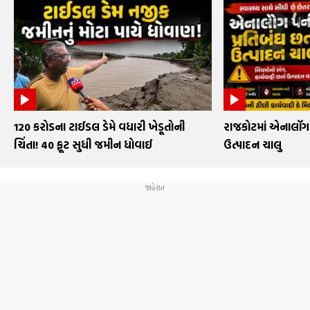
₹120 કરોડના ટાઈડલ ડેમે વધારી ખેડૂતોની
રાજકોટમાં એનાલૉગ 
ચિંતા! 40 ફૂટ સુધી જમીન ધોવાઈ
ઉત્પાદન ચાલુ