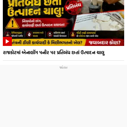
રાજકોટમાં એનાલૉગ પનીર પર પ્રતિબંધ છતાં ઉત્પાદન ચાલુ