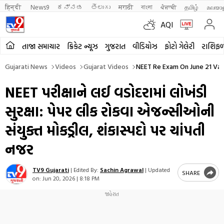
हिन्दी 
News9
ಕನ್ನಡ
తెలుగు
मराठी
বাংলা
ਪੰਜਾਬੀ
தமிழ்
മലയാ
AQI
તાજા સમાચાર
ક્રિકેટ ન્યૂઝ
ગુજરાત
વીડિયોઝ
ફોટો ગેલેરી
રાશિફ
Gujarati News
Videos
Gujarat Videos
NEET Re Exam On June 21 Vad
NEET પરીક્ષાને લઈ વડોદરામાં લોખંડી
સુરક્ષા: પેપર લીક રોકવા એજન્સીઓની
સંયુક્ત મોકડ્રીલ, શંકાસ્પદો પર ચાંપતી
નજર
TV9 Gujarati
|
Edited By:
Sachin Agrawal
|
Updated
SHARE
on:
Jun 20, 2026 | 8:18 PM