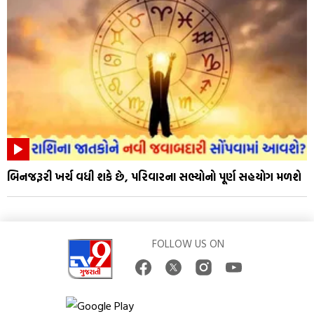
બિનજરૂરી ખર્ચ વધી શકે છે, પરિવારના સભ્યોનો પૂર્ણ સહયોગ મળશે
FOLLOW US ON