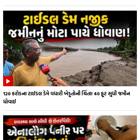
₹120 કરોડના ટાઈડલ ડેમે વધારી ખેડૂતોની ચિંતા! 40 ફૂટ સુધી જમીન
ધોવાઈ