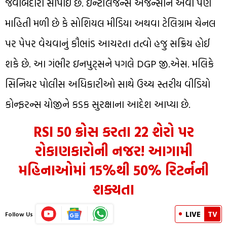
જવાબદારી સોંપાઈ છે. ઇન્ટેલિજન્સ એજન્સીને એવી પણ
માહિતી મળી છે કે સોશિયલ મીડિયા અથવા ટેલિગ્રામ ચેનલ
પર પેપર વેચવાનું કૌભાંડ આચરતા તત્વો હજુ સક્રિય હોઈ
શકે છે. આ ગંભીર ઇનપુટ્સને પગલે DGP જી.એસ. મલિકે
સિનિયર પોલીસ અધિકારીઓ સાથે ઉચ્ચ સ્તરીય વીડિયો
કોન્ફરન્સ યોજીને કડક સુરક્ષાના આદેશ આપ્યા છે.
RSI 50 ક્રોસ કરતા 22 શેરો પર
રોકાણકારોની નજર! આગામી
મહિનાઓમાં 15%થી 50% રિટર્નની
શક્યતા
LIVE
TV
Follow Us