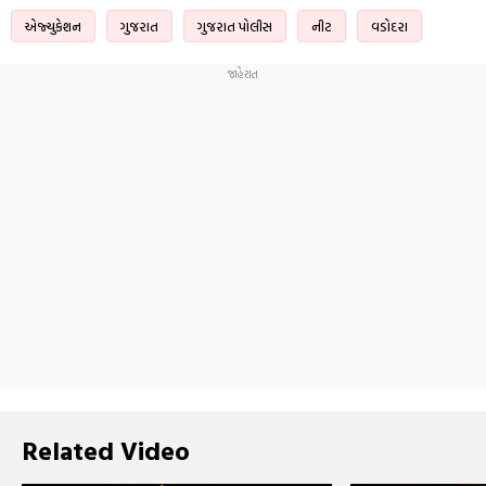
એજ્યુકેશન
ગુજરાત
ગુજરાત પોલીસ
નીટ
વડોદરા
Related Video