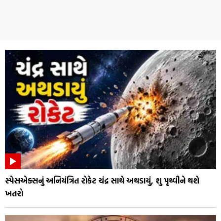
સ્પેસએક્સનું અનિયંત્રિત રોકેટ ચંદ્ર સાથે અથડાયું, શુ પૃથ્વીને થશે
ખતરો