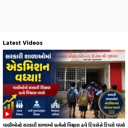
Latest Videos
વાલીઓનો સરકારી શાળાઓ પ્રત્યેનો વિશ્વાસ હવે દિવસેને દિવસે વધ્યો