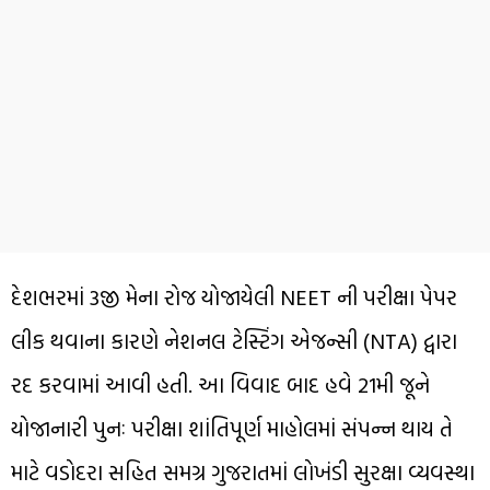
દેશભરમાં 3જી મેના રોજ યોજાયેલી NEET ની પરીક્ષા પેપર
લીક થવાના કારણે નેશનલ ટેસ્ટિંગ એજન્સી (NTA) દ્વારા
રદ કરવામાં આવી હતી. આ વિવાદ બાદ હવે 21મી જૂને
યોજાનારી પુનઃ પરીક્ષા શાંતિપૂર્ણ માહોલમાં સંપન્ન થાય તે
માટે વડોદરા સહિત સમગ્ર ગુજરાતમાં લોખંડી સુરક્ષા વ્યવસ્થા