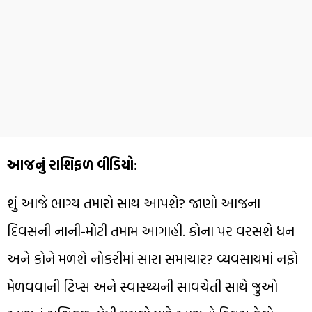
આજનું રાશિફળ વીડિયો:
શું આજે ભાગ્ય તમારો સાથ આપશે? જાણો આજના
દિવસની નાની-મોટી તમામ આગાહી. કોના પર વરસશે ધન
અને કોને મળશે નોકરીમાં સારા સમાચાર? વ્યવસાયમાં નફો
મેળવવાની ટિપ્સ અને સ્વાસ્થ્યની સાવચેતી સાથે જુઓ