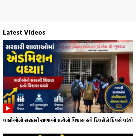
Latest Videos
વાલીઓનો સરકારી શાળાઓ પ્રત્યેનો વિશ્વાસ હવે દિવસેને દિવસે વધ્યો