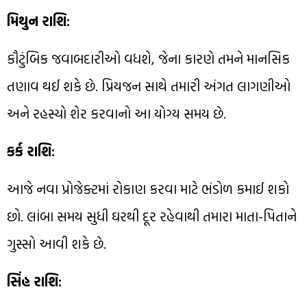
મિથુન રાશિ:
કૌટુંબિક જવાબદારીઓ વધશે, જેના કારણે તમને માનસિક
તણાવ થઈ શકે છે. પ્રિયજન સાથે તમારી અંગત લાગણીઓ
અને રહસ્યો શેર કરવાનો આ યોગ્ય સમય છે.
કર્ક રાશિ:
આજે નવા પ્રોજેક્ટમાં રોકાણ કરવા માટે ભંડોળ કમાઈ શકો
છો. લાંબા સમય સુધી ઘરથી દૂર રહેવાથી તમારા માતા-પિતાને
ગુસ્સો આવી શકે છે.
સિંહ રાશિ: