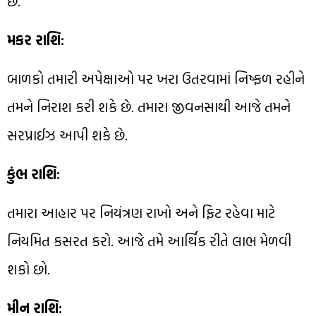
છે.
મકર રાશિ:
બાળકો તમારી અપેક્ષાઓ પર ખરા ઉતરવામાં નિષ્ફળ રહીને
તમને નિરાશ કરી શકે છે. તમારા જીવનસાથી આજે તમને
સરપ્રાઈઝ આપી શકે છે.
કુંભ રાશિ:
તમારા આહાર પર નિયંત્રણ રાખો અને ફિટ રહેવા માટે
નિયમિત કસરત કરો. આજે તમે આર્થિક રીતે લાભ મેળવી
શકો છો.
મીન રાશિ: