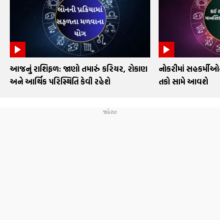
આજનું રાશિફળ: જાણો તમારું કરિયર, રોકાણ
નોકરીમાં સહકર્મી
અને આર્થિક પરિસ્થિતિ કેવી રહેશે
તકો સામે આવશે