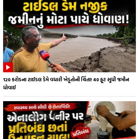
₹120 કરોડના ટાઈડલ ડેમે વધારી ખેડૂતોની ચિંતા! 40 ફૂટ સુધી જમીન
ધોવાઈ