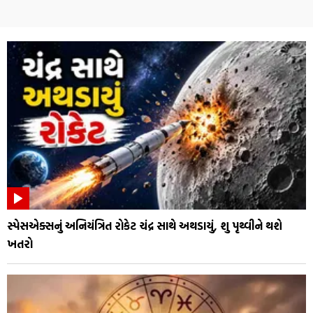
સ્પેસએક્સનું અનિયંત્રિત રોકેટ ચંદ્ર સાથે અથડાયું, શુ પૃથ્વીને થશે
ખતરો