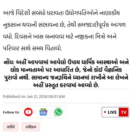
આજે વિદેશી સંબંધો ધરાવતા ઉદ્યોગપતિઓને નાણાકીય
નુકસાન થવાની સંભાવના છે, તેથી સમજદારીપૂર્વક આગળ
વધો. દિવસને ખાસ બનાવવા માટે નજીકના મિત્રો અને
પરિવાર સાથે સમય વિતાવો.
નોંધ: અહીં આપવામાં આવેલો ઉપાય ધાર્મિક આસ્થાઓ અને
લોક માન્યતાઓ પર આધારિત છે, જેનો કોઈ વૈજ્ઞાનિક
પુરાવો નથી. સામાન્ય જનરૂચિને ધ્યાનમાં રાખીને આ લેખને
અહીં પ્રસ્તુત કરવામાં આવ્યો છે.
Published on: Jun 21, 2026 08:01 AM
LIVE
TV
Follow Us
ભક્તિ
રાશિફળ