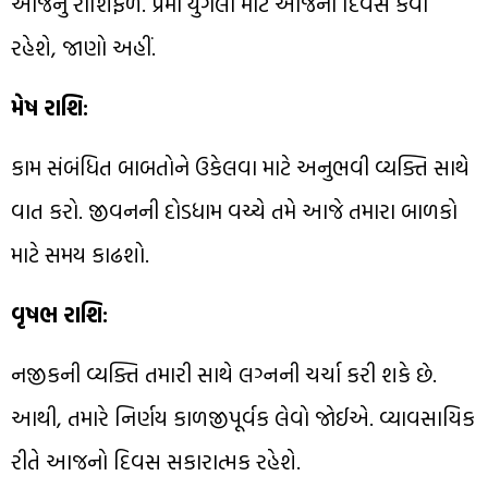
આજનું રાશિફળ. પ્રેમી યુગલો માટે આજનો દિવસ કેવો
રહેશે, જાણો અહીં.
મેષ રાશિ:
કામ સંબંધિત બાબતોને ઉકેલવા માટે અનુભવી વ્યક્તિ સાથે
વાત કરો. જીવનની દોડધામ વચ્ચે તમે આજે તમારા બાળકો
માટે સમય કાઢશો.
વૃષભ રાશિ:
નજીકની વ્યક્તિ તમારી સાથે લગ્નની ચર્ચા કરી શકે છે.
આથી, તમારે નિર્ણય કાળજીપૂર્વક લેવો જોઈએ. વ્યાવસાયિક
રીતે આજનો દિવસ સકારાત્મક રહેશે.