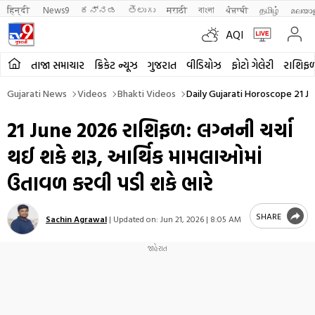
हिन्दी 
News9
ಕನ್ನಡ
తెలుగు
मराठी
বাংলা
ਪੰਜਾਬੀ
தமிழ்
മലയാ
AQI
તાજા સમાચાર
ક્રિકેટ ન્યૂઝ
ગુજરાત
વીડિયોઝ
ફોટો ગેલેરી
રાશિફ
Gujarati News
Videos
Bhakti Videos
Daily Gujarati Horoscope 21 J
21 June 2026 રાશિફળ: લગ્નની ચર્ચા
થઈ શકે શરૂ, આર્થિક મામલાઓમાં
ઉતાવળ કરવી પડી શકે ભારે
SHARE
Sachin Agrawal
|
Updated on:
Jun 21, 2026 | 8:05 AM