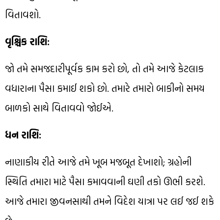
વિતાવશો.
વૃશ્ચિક રાશિ:
જો તમે સમજદારીપૂર્વક કામ કરો છો, તો તમે આજે કેટલાક
વધારાના પૈસા કમાઈ શકો છો. તમારે તમારો બાકીનો સમય
બાળકો સાથે વિતાવવો જોઈએ.
ધન રાશિ:
નાણાકીય રીતે આજે તમે ખૂબ મજબૂત દેખાશો; ગ્રહોની
સ્થિતિ તમારા માટે પૈસા કમાવવાની ઘણી તકો ઊભી કરશે.
આજે તમારા જીવનસાથી તમને વિદેશ યાત્રા પર લઈ જઈ શકે