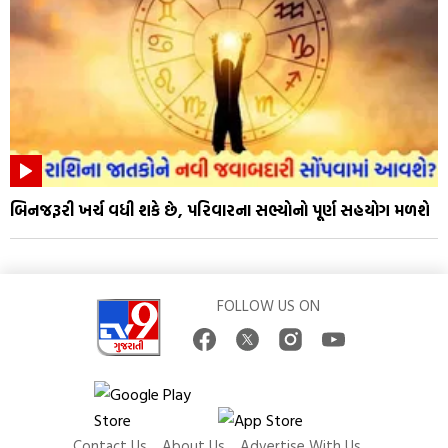
બિનજરૂરી ખર્ચ વધી શકે છે, પરિવારના સભ્યોનો પૂર્ણ સહયોગ મળશે
FOLLOW US ON
Contact Us
About Us
Advertise With Us