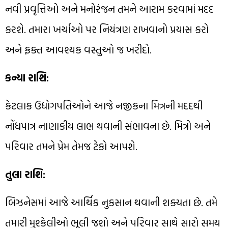
નવી પ્રવૃત્તિઓ અને મનોરંજન તમને આરામ કરવામાં મદદ
કરશે. તમારા ખર્ચાઓ પર નિયંત્રણ રાખવાનો પ્રયાસ કરો
અને ફક્ત આવશ્યક વસ્તુઓ જ ખરીદો.
કન્યા રાશિ:
કેટલાક ઉદ્યોગપતિઓને આજે નજીકના મિત્રની મદદથી
નોંધપાત્ર નાણાકીય લાભ થવાની સંભાવના છે. મિત્રો અને
પરિવાર તમને પ્રેમ તેમજ ટેકો આપશે.
તુલા રાશિ:
બિઝનેસમાં આજે આર્થિક નુકસાન થવાની શક્યતા છે. તમે
તમારી મુશ્કેલીઓ ભૂલી જશો અને પરિવાર સાથે સારો સમય