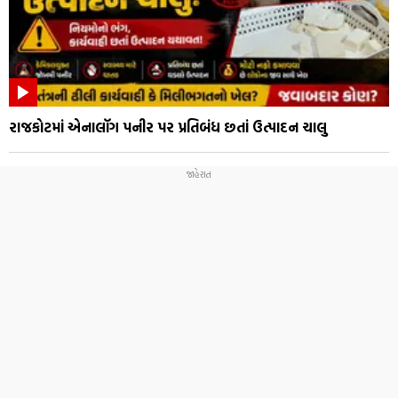
રાજકોટમાં એનાલૉગ પનીર પર પ્રતિબંધ છતાં ઉત્પાદન ચાલુ