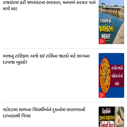
રાજકોટમાં ફરી જળસંકટના ભણકારા, મનપાએ સરકાર પાસે
માગી મદદ
આજનું રાશિફળ: આજે કઈ રાશિના જાતકો માટે ભાગ્યના
દરવાજા ખુલશે?
વડોદરામાં શાળાના વિદ્યાર્થીઓને દુકાનોમાં ભણાવવાની
દરખાસ્તથી વિવાદ