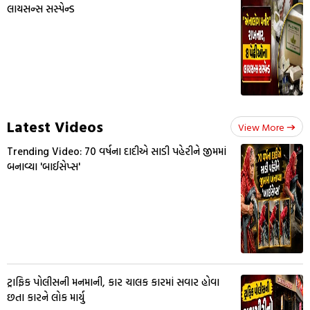
લાયસન્સ સસ્પેન્ડ
Latest Videos
View More
Trending Video: 70 વર્ષના દાદીએ સાડી પહેરીને જીમમાં
બનાવ્યા 'બાઈસેપ્સ'
ટ્રાફિક પોલીસની મનમાની, કાર ચાલક કારમાં સવાર હોવા
છતા કારને લોક માર્યુ