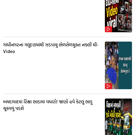
ગાંધીનગરના ગલુદણમાંથી ઝડપાયુ ભેળસેળયુક્ત નક્લી ઘી-
Video
અમદાવાદમાં રિક્ષા ભાડામાં વધારો! જાણો હવે કેટલું ભાડુ
ચૂકવવું પડશે