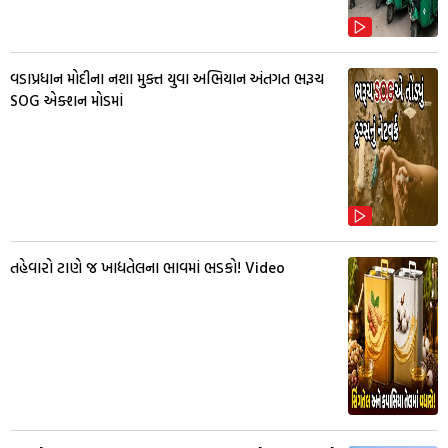
વડાપ્રધાન મોદીના નશા મુક્ત યુવા અભિયાન અંતગત ભરૂચ
SOG એક્શન મોડમાં
તહેવારો ટાણે જ ખાદ્યતેલના ભાવમાં ભડકો! Video