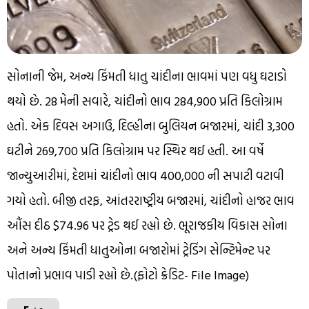
સોનાની જેમ, અન્ય કિંમતી ધાતુ ચાંદીના ભાવમાં પણ વધુ ઘટાડો
થયો છે. 28 મેની સવારે, ચાંદીનો ભાવ ₹284,900 પ્રતિ કિલોગ્રામ
હતો. એક દિવસ અગાઉ, દિલ્હીના બુલિયન બજારમાં, ચાંદી ₹3,300
ઘટીને ₹269,700 પ્રતિ કિલોગ્રામ પર સ્થિર થઈ હતી. આ વર્ષે
જાન્યુઆરીમાં, દેશમાં ચાંદીનો ભાવ ₹400,000 ની સપાટી વટાવી
ગયો હતો. બીજી તરફ, આંતરરાષ્ટ્રીય બજારમાં, ચાંદીનો હાજર ભાવ
ઔંસ દીઠ $74.96 પર ટ્રેડ થઈ રહ્યો છે. ભૂરાજકીય વિકાસ સોના
અને અન્ય કિંમતી ધાતુઓના બજારોમાં ટ્રેડિંગ સેન્ટિમેન્ટ પર
પોતાનો પ્રભાવ પાડી રહ્યો છે.(ફોટો ક્રેડિટ- File Image)