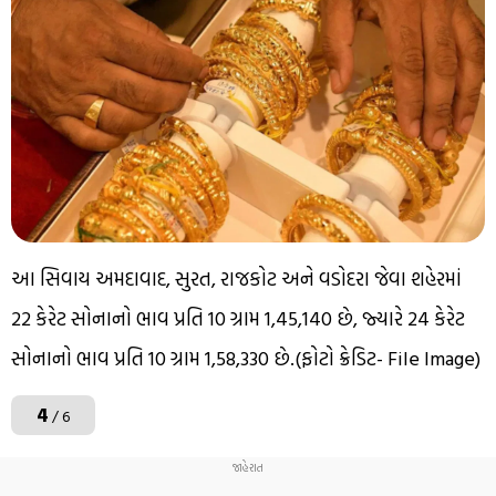
આ સિવાય અમદાવાદ, સુરત, રાજકોટ અને વડોદરા જેવા શહેરમાં
22 કેરેટ સોનાનો ભાવ પ્રતિ 10 ગ્રામ ₹1,45,140 છે, જ્યારે 24 કેરેટ
સોનાનો ભાવ પ્રતિ 10 ગ્રામ ₹1,58,330 છે.(ફોટો ક્રેડિટ- File Image)
4
/ 6