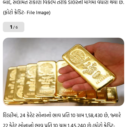
બાદ, સલામત રોકાણ વિકલ્પ તરીકે ડોલરની માંગમાં વધારો થયો છે.
(ફોટો ક્રેડિટ- File Image)
1
/ 6
દિલ્હીમાં, 24 કેરેટ સોનાનો ભાવ પ્રતિ 10 ગ્રામ ₹1,58,430 છે, જ્યારે
22 કેરેટ સોનાનો ભાવ પ્રતિ 10 ગ્રામ ₹1,45,240 છે.(ફોટો ક્રેડિટ-