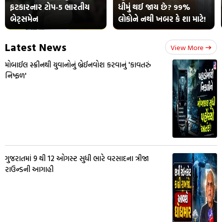
ફટકારનાર ટોપ-5 ભારતીય
ધીમું થઈ જાય છે? 99%
બેટ્સમેન
લોકોને નથી ખબર કે શા માટે!
Latest News
View More
મોબાઈલ સ્ક્રીનથી યુવાનોનું બ્રેઈનવોશ કરવાનું 'કાવતરું
નિષ્ફળ'
ગુજરાતમાં 9 થી 12 ઓગસ્ટ સુધી ભારે વરસાદના ત્રીજા
રાઉન્ડની આગાહી