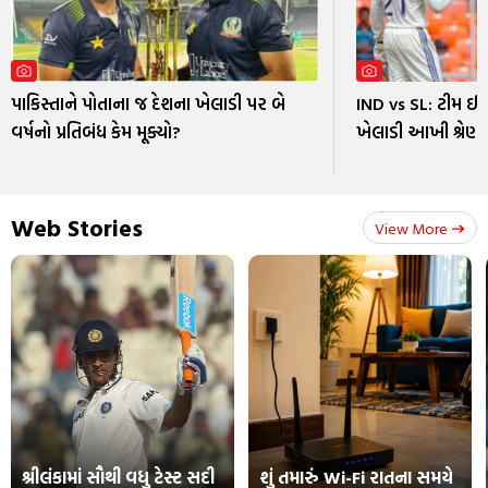
પાકિસ્તાને પોતાના જ દેશના ખેલાડી પર બે
IND vs SL: ટીમ ઈન્
વર્ષનો પ્રતિબંધ કેમ મૂક્યો?
ખેલાડી આખી શ્રેણી
Web Stories
View More
શ્રીલંકામાં સૌથી વધુ ટેસ્ટ સદી
શું તમારું Wi-Fi રાતના સમયે