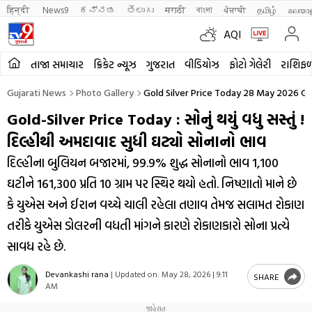
हिन्दी 
News9
ಕನ್ನಡ
తెలుగు
मराठी
বাংলা
ਪੰਜਾਬੀ
தமிழ்
മലയാ
AQI
તાજા સમાચાર
ક્રિકેટ ન્યૂઝ
ગુજરાત
વીડિયોઝ
ફોટો ગેલેરી
રાશિફ
Gujarati News
Photo Gallery
Gold Silver Price Today 28 May 2026 
Gold-Silver Price Today : સોનું થયું વધુ સસ્તું !
દિલ્હીથી અમદાવાદ સુધી ઘટ્યો સોનાનો ભાવ
દિલ્હીના બુલિયન બજારમાં, 99.9% શુદ્ધ સોનાનો ભાવ ₹1,100
ઘટીને ₹161,300 પ્રતિ 10 ગ્રામ પર સ્થિર થયો હતો. નિષ્ણાતો માને છે
કે યુએસ અને ઈરાન વચ્ચે ચાલી રહેલા તણાવ તેમજ સલામત રોકાણ
તરીકે યુએસ ડોલરની વધતી માંગને કારણે રોકાણકારો સોના પ્રત્યે
સાવધ રહે છે.
Devankashi rana
|
Updated on:
May 28, 2026 | 9:11
SHARE
AM