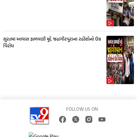
સુરતમાં આવાસ ફાળવણી મુદ્દે જહાંગીરપુરાના રહીશોનો ઉગ્ર
વિરોધ
FOLLOW US ON