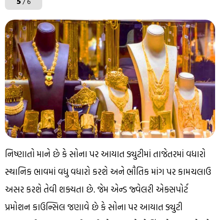
5
/ 6
નિષ્ણાતો માને છે કે સોના પર આયાત ડ્યુટીમાં તાજેતરમાં વધારો
સ્થાનિક ભાવમાં વધુ વધારો કરશે અને ભૌતિક માંગ પર કામચલાઉ
અસર કરશે તેવી શક્યતા છે. જેમ એન્ડ જ્વેલરી એક્સપોર્ટ
પ્રમોશન કાઉન્સિલ જણાવે છે કે સોના પર આયાત ડ્યુટી