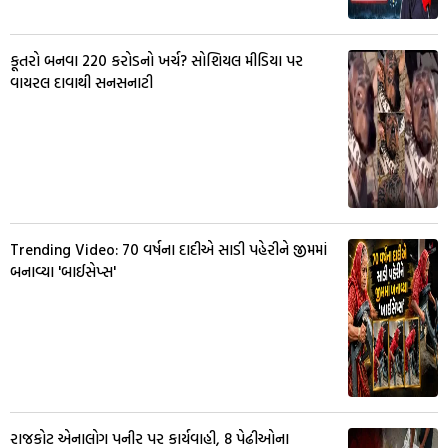
કૂતરો બનવા 220 કરોડનો ખર્ચ? સોશિયલ મીડિયા પર
વાયરલ દાવાથી સનસનાટી
Trending Video: 70 વર્ષના દાદીએ સાડી પહેરીને જીમમાં
બનાવ્યા 'બાઈસેપ્સ'
રાજકોટ એનાલોગ પનીર પર કાર્યવાહી, 8 પેઢીઓના