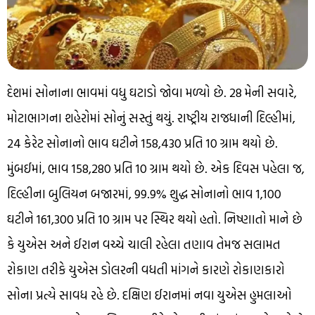
દેશમાં સોનાના ભાવમાં વધુ ઘટાડો જોવા મળ્યો છે. 28 મેની સવારે,
મોટાભાગના શહેરોમાં સોનું સસ્તું થયું. રાષ્ટ્રીય રાજધાની દિલ્હીમાં,
24 કેરેટ સોનાનો ભાવ ઘટીને ₹158,430 પ્રતિ 10 ગ્રામ થયો છે.
મુંબઈમાં, ભાવ ₹158,280 પ્રતિ 10 ગ્રામ થયો છે. એક દિવસ પહેલા જ,
દિલ્હીના બુલિયન બજારમાં, 99.9% શુદ્ધ સોનાનો ભાવ ₹1,100
ઘટીને ₹161,300 પ્રતિ 10 ગ્રામ પર સ્થિર થયો હતો. નિષ્ણાતો માને છે
કે યુએસ અને ઈરાન વચ્ચે ચાલી રહેલા તણાવ તેમજ સલામત
રોકાણ તરીકે યુએસ ડોલરની વધતી માંગને કારણે રોકાણકારો
સોના પ્રત્યે સાવધ રહે છે. દક્ષિણ ઈરાનમાં નવા યુએસ હુમલાઓ