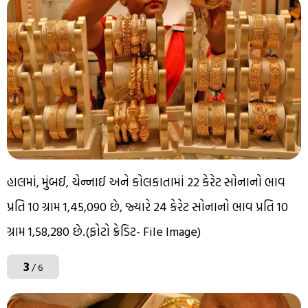
હાલમાં, મુંબઈ, ચેન્નાઈ અને કોલકાતામાં 22 કેરેટ સોનાનો ભાવ
પ્રતિ 10 ગ્રામ ₹1,45,090 છે, જ્યારે 24 કેરેટ સોનાનો ભાવ પ્રતિ 10
ગ્રામ ₹1,58,280 છે.(ફોટો ક્રેડિટ- File Image)
3
/ 6