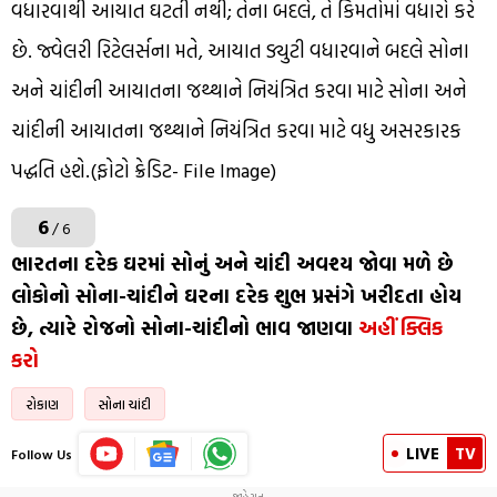
વધારવાથી આયાત ઘટતી નથી; તેના બદલે, તે કિંમતોમાં વધારો કરે
છે. જ્વેલરી રિટેલર્સના મતે, આયાત ડ્યુટી વધારવાને બદલે સોના
અને ચાંદીની આયાતના જથ્થાને નિયંત્રિત કરવા માટે સોના અને
ચાંદીની આયાતના જથ્થાને નિયંત્રિત કરવા માટે વધુ અસરકારક
પદ્ધતિ હશે.(ફોટો ક્રેડિટ- File Image)
6
/ 6
ભારતના દરેક ઘરમાં સોનું અને ચાંદી અવશ્ય જોવા મળે છે
લોકોનો સોના-ચાંદીને ઘરના દરેક શુભ પ્રસંગે ખરીદતા હોય
છે, ત્યારે રોજનો સોના-ચાંદીનો ભાવ જાણવા
અહીં ક્લિક
કરો
રોકાણ
સોના ચાંદી
LIVE
TV
Follow Us