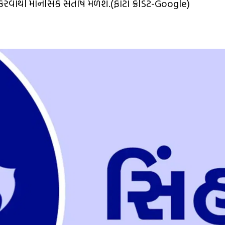
કરવાથી માનસિક સંતોષ મળશે.(ફોટો ક્રેડિટ-Google)