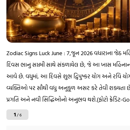
Zodiac Signs Luck June : 7,જૂન 2026 વધારાના જેઠ મહ
દિવસ ભાનુ સપ્તમી સાથે સંકળાયેલ છે, જે આ ખાસ મહિનાનો એ
આવે છે. વધુમાં, આ દિવસે શુભ દ્વિપુષ્કર યોગ અને રવિ 
વ્યક્તિઓ પર સૌથી વધુ અનુકૂળ અસર કરે તેવી શક્યતા 
પ્રગતિ અને નવી સિદ્ધિઓનો અનુભવ થશે.(ફોટો ક્રેડિટ-G
1
/ 6