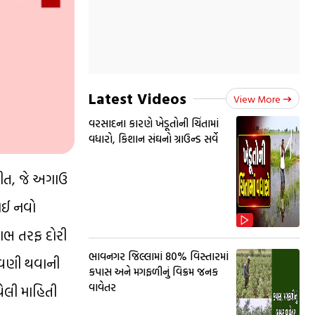
Latest Videos
View More
વરસાદના કારણે ખેડૂતોની ચિંતામાં
વધારો, કિશાન સંઘનો ગ્રાઉન્ડ સર્વે
તચીત, જે અગાઉ
કોઈ નવો
લાભ તરફ દોરી
ભાવનગર જિલ્લામાં 80% વિસ્તારમાં
ઉજવણી થવાની
કપાસ અને મગફળીનું વિક્રમ જનક
વાવેતર
ેલી માહિતી