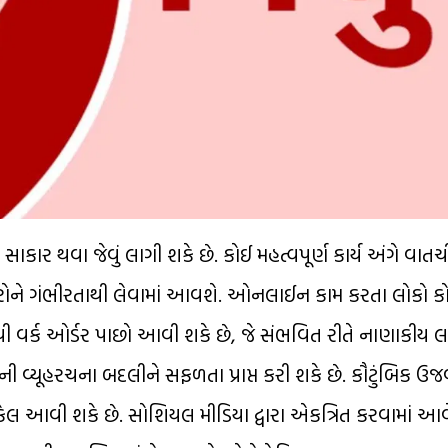
સાકાર થવા જેવું લાગી શકે છે. કોઈ મહત્વપૂર્ણ કાર્ય અંગે વા
ચારોને ગંભીરતાથી લેવામાં આવશે. ઓનલાઈન કામ કરતા લોકો 
રફથી વર્ક ઓર્ડર પાછો આવી શકે છે, જે સંભવિત રીતે નાણાકીય 
તેમની વ્યૂહરચના બદલીને સફળતા પ્રાપ્ત કરી શકે છે. કૌટુંબિક 
ેલ આવી શકે છે. સોશિયલ મીડિયા દ્વારા એકત્રિત કરવામાં આવ