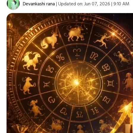
Devankashi rana
|
Updated on:
Jun 07, 2026 | 9:10 AM