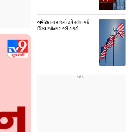
અમેરિકાના રાજ્યો હવે સીધા વર્ક
વિઝા સ્પોન્સર કરી શકશે!