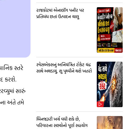
રાજકોટમાં એનાલૉગ પનીર પર
પ્રતિબંધ છતાં ઉત્પાદન ચાલુ
સ્પેસએક્સનું અનિયંત્રિત રોકેટ ચંદ્ર
ાનિક સ્તરે
સાથે અથડાયું, શુ પૃથ્વીને થશે ખતરો
દદ કરશે.
્યુમાં સારું
ના અંતે તમે
બિનજરૂરી ખર્ચ વધી શકે છે,
પરિવારના સભ્યોનો પૂર્ણ સહયોગ