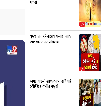
મળશે
ગુજરાતમાં એનાલોગ પનીર, ચીઝ
અને બટર પર પ્રતિબંધ
અમદાવાદની શાળાઓમાં રવિવારે
સ્વૈચ્છિક વર્ગોને મંજૂરી