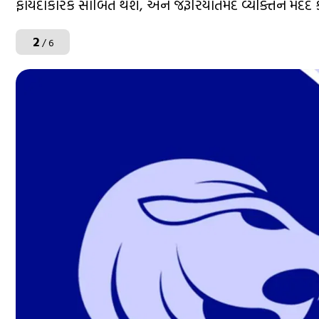
ફાયદાકારક સાબિત થશે, અને જરૂરિયાતમંદ વ્યક્તિને મદદ 
2
/ 6