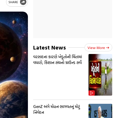
SHARE
Latest News
View More
વરસાદના કારણે ખેડૂતોની ચિંતામાં
વધારો, કિશાન સંઘનો ગ્રાઉન્ડ સર્વે
GenZ અંગે મોહન ભાગવતનું મોટું
નિવેદન