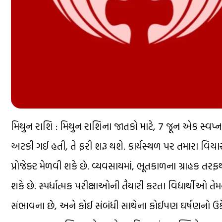
મિથુન રાશિ : મિથુન રાશિના જાતકો માટે, 7 જૂન એક સ્વપ્ન 
અટકી ગઈ હતી, તે ફરી શરૂ થશે. કાર્યસ્થળ પર તમારા વિ
પ્રોજેક્ટ મેળવી શકે છે. વ્યવસાયમાં, ભૂતકાળના ગ્રાહક ત
શકે છે. સ્પર્ધાત્મક પરીક્ષાઓની તૈયારી કરતા વિદ્યાર્થીઓ 
સંભાવના છે, અને કોઈ સંબંધી સાથેના કોઈપણ ઘર્ષણનો ઉક