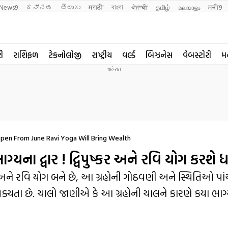
News9
ಕನ್ನಡ
తెలుగు
मराठी
বাংলা
ਪੰਜਾਬੀ
தமிழ்
മലയാളം
मनी9
રી
રાશિફળ
ટેકનોલોજી
રાષ્ટ્રીય
વર્લ્ડ
બિઝનેસ
વેબસ્ટોરી
મ
Open From June Ravi Yoga Will Bring Wealth
ના દ્વાર ! દ્વિપુષ્કર અને રવિ યોગ કરશે ધ
ગ અને રવિ યોગ બને છે, આ ગ્રહોની ગોઠવણી અને સ્થિતિઓ પા
ક્યતા છે. ચાલો જાણીએ કે આ ગ્રહોની ચાલને કારણે કયા ભાગ