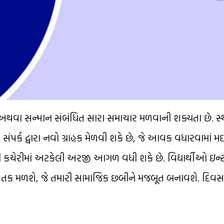
ા અથવા સન્માન સંબંધિત સારા સમાચાર મળવાની શક્યતા છે. સ્થ
 સંપર્ક દ્વારા નવો ગ્રાહક મેળવી શકે છે, જે આવક વધારવામાં મ
રી કચેરીમાં અટકેલી અરજી આગળ વધી શકે છે. વિદ્યાર્થીઓ ઇન્ટરવ
રવાની તક મળશે, જે તમારી સામાજિક છબીને મજબૂત બનાવશે. દિવસ