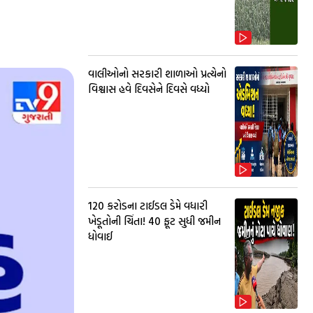
વાલીઓનો સરકારી શાળાઓ પ્રત્યેનો
વિશ્વાસ હવે દિવસેને દિવસે વધ્યો
₹120 કરોડના ટાઈડલ ડેમે વધારી
ખેડૂતોની ચિંતા! 40 ફૂટ સુધી જમીન
ધોવાઈ