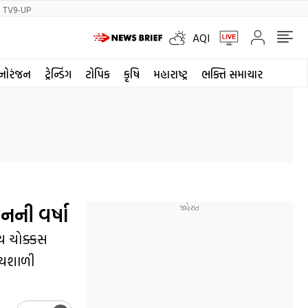
TV9-UP
AQI
નોરંજન
ટ્રેન્ડિંગ
ટોપિક
કૃષિ
મહારાષ્ટ્ર
ભક્તિ સમાચાર
નની વર્ષા
ંચ ચોક્કસ
્યશાળી