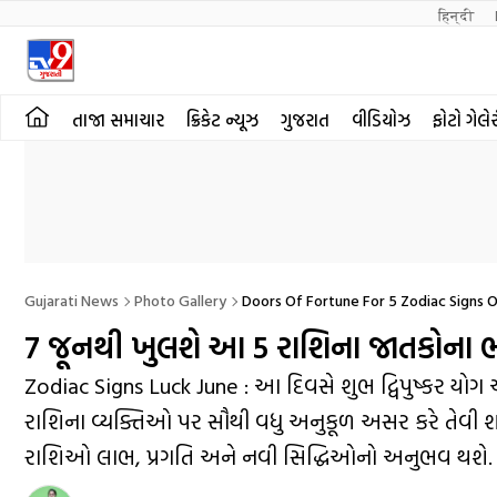
हिन्दी 
તાજા સમાચાર
ક્રિકેટ ન્યૂઝ
ગુજરાત
વીડિયોઝ
ફોટો ગેલે
Gujarati News
Photo Gallery
Doors Of Fortune For 5 Zodiac Signs 
7 જૂનથી ખુલશે આ 5 રાશિના જાતકોના ભાગ્ય
Zodiac Signs Luck June : આ દિવસે શુભ દ્વિપુષ્કર યો
રાશિના વ્યક્તિઓ પર સૌથી વધુ અનુકૂળ અસર કરે તેવી શ
રાશિઓ લાભ, પ્રગતિ અને નવી સિદ્ધિઓનો અનુભવ થશે.