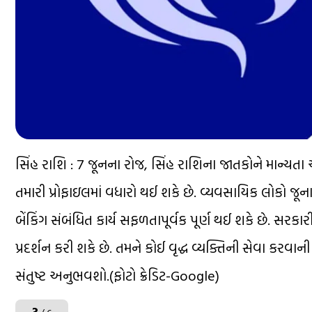
સિંહ રાશિ : 7 જૂનના રોજ, સિંહ રાશિના જાતકોને માન્યત
તમારી પ્રોફાઇલમાં વધારો થઈ શકે છે. વ્યવસાયિક લોકો જૂના
બેંકિંગ સંબંધિત કાર્ય સફળતાપૂર્વક પૂર્ણ થઈ શકે છે. સરકા
પ્રદર્શન કરી શકે છે. તમને કોઈ વૃદ્ધ વ્યક્તિની સેવા ક
સંતુષ્ટ અનુભવશો.(ફોટો ક્રેડિટ-Google)
3