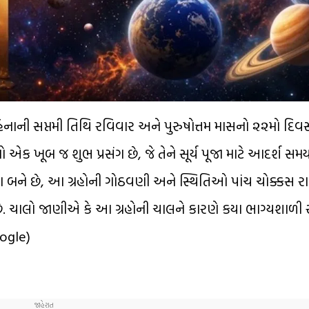
િનાની સપ્તમી તિથિ રવિવાર અને પુરુષોત્તમ માસનો ૨૨મો દિ
ક ખૂબ જ શુભ પ્રસંગ છે, જે તેને સૂર્ય પૂજા માટે આદર્શ સમય
યોગ બને છે, આ ગ્રહોની ગોઠવણી અને સ્થિતિઓ પાંચ ચોક્કસ ર
છે. ચાલો જાણીએ કે આ ગ્રહોની ચાલને કારણે કયા ભાગ્યશાળ
oogle)