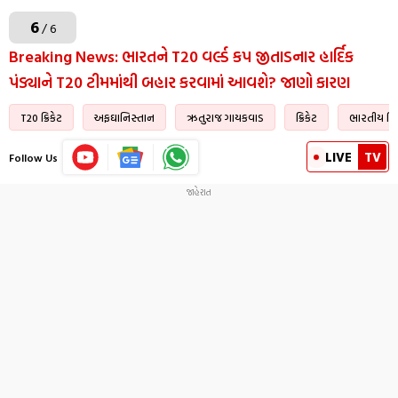
6
/ 6
Breaking News: ભારતને T20 વર્લ્ડ કપ જીતાડનાર હાર્દિક
પંડ્યાને T20 ટીમમાંથી બહાર કરવામાં આવશે? જાણો કારણ
T20 ક્રિકેટ
અફઘાનિસ્તાન
ઋતુરાજ ગાયકવાડ
ક્રિકેટ
ભારતીય ક્રિ
LIVE
TV
Follow Us