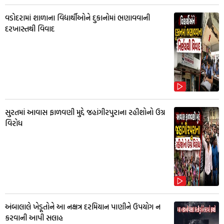
વડોદરામાં શાળાના વિદ્યાર્થીઓને દુકાનોમાં ભણાવવાની
દરખાસ્તથી વિવાદ
સુરતમાં આવાસ ફાળવણી મુદ્દે જહાંગીરપુરાના રહીશોનો ઉગ્ર
વિરોધ
અંબાલાલે ખેડૂતોને આ નક્ષત્ર દરમિયાન પાણીને ઉપયોગ ન
કરવાની આપી સલાહ