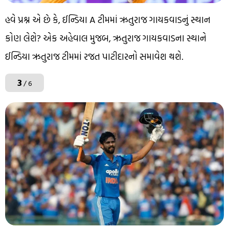
હવે પ્રશ્ન એ છે કે, ઈન્ડિયા A ટીમમાં ઋતુરાજ ગાયકવાડનું સ્થાન
કોણ લેશે? એક અહેવાલ મુજબ, ઋતુરાજ ગાયકવાડના સ્થાને
ઈન્ડિયા ઋતુરાજ ટીમમાં રજત પાટીદારનો સમાવેશ થશે.
3
/ 6