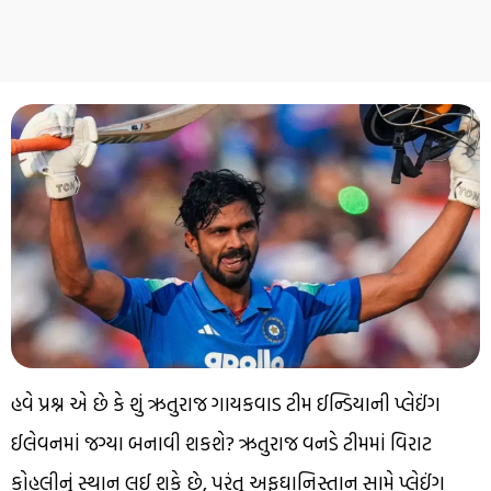
હવે પ્રશ્ન એ છે કે શું ઋતુરાજ ગાયકવાડ ટીમ ઈન્ડિયાની પ્લેઈંગ
ઈલેવનમાં જગ્યા બનાવી શકશે? ઋતુરાજ વનડે ટીમમાં વિરાટ
કોહલીનું સ્થાન લઈ શકે છે, પરંતુ અફઘાનિસ્તાન સામે પ્લેઈંગ