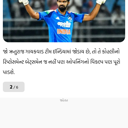
જો ઋતુરાજ ગાયકવાડ ટીમ ઈન્ડિયામાં જોડાય છે, તો તે કોહલીનો
રિપ્લેસમેન્ટ બેટ્સમેન જ નહીં પણ ઓપનિંગનો વિકલ્પ પણ પૂરો
પાડશે.
2
/ 6