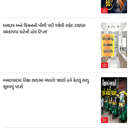
બાથરૂમ અને કિચનની પીળી પડી ગયેલી સફેદ ટાઇલ્સ
ચમકાવવા માટેની હોમ ટિપ્સ!
અમદાવાદમાં રિક્ષા ભાડામાં વધારો! જાણો હવે કેટલું ભાડુ
ચૂકવવું પડશે