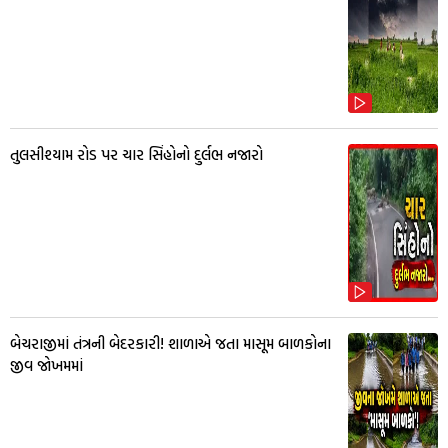
તુલસીશ્યામ રોડ પર ચાર સિંહોનો દુર્લભ નજારો
બેચરાજીમાં તંત્રની બેદરકારી! શાળાએ જતા માસૂમ બાળકોના
જીવ જોખમમાં