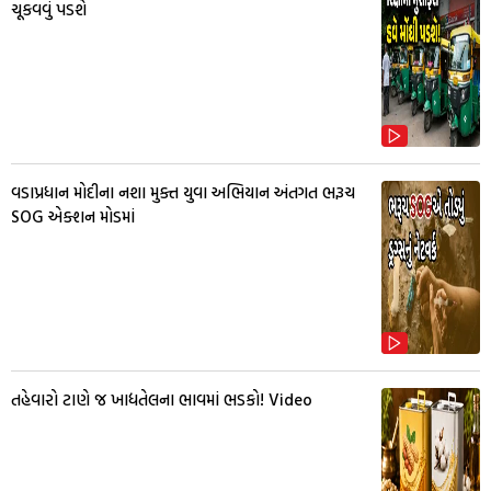
ચૂકવવું પડશે
વડાપ્રધાન મોદીના નશા મુક્ત યુવા અભિયાન અંતગત ભરૂચ
SOG એક્શન મોડમાં
તહેવારો ટાણે જ ખાદ્યતેલના ભાવમાં ભડકો! Video