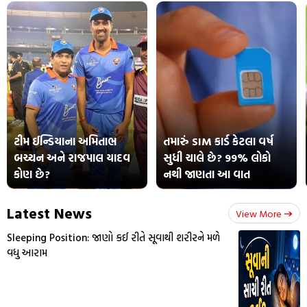
ટીમ ઈન્ડિયાના અમિતાભ
તમારું SIM કાર્ડ કેટલા વર્ષ
બચ્ચન અને રાજપાલ યાદવ
સુધી ચાલે છે? 99% લોકો
કોણ છે?
નથી જાણતા આ વાત
Latest News
View More
Sleeping Position: જાણો કઈ રીતે સૂવાથી શરીરને મળે
વધુ આરામ