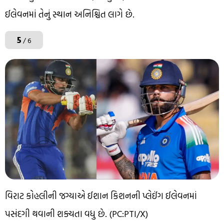
ઈલેવનમાં તેનું સ્થાન અનિશ્ચિત લાગે છે.
5
/ 6
વિરાટ કોહલીની જગ્યાએ ઈશાન કિશનની પ્લેઈંગ ઈલેવનમાં
પસંદગી થવાની શક્યતા વધુ છે. (PC:PTI/X)