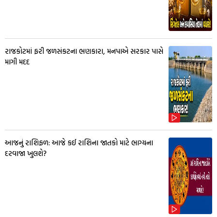
રાજકોટમાં ફરી જળસંકટના ભણકારા, મનપાએ સરકાર પાસે
માગી મદદ
આજનું રાશિફળ: આજે કઈ રાશિના જાતકો માટે ભાગ્યના
દરવાજા ખુલશે?