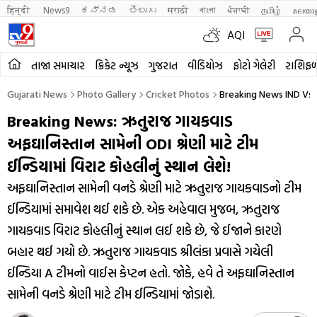
हिन्दी 
News9
ಕನ್ನಡ
తెలుగు
मराठी
বাংলা
ਪੰਜਾਬੀ
தமிழ்
മലയാ
AQI
તાજા સમાચાર
ક્રિકેટ ન્યૂઝ
ગુજરાત
વીડિયોઝ
ફોટો ગેલેરી
રાશિફ
Gujarati News
Photo Gallery
Cricket Photos
Breaking News IND Vs A
Breaking News: ઋતુરાજ ગાયકવાડ
અફઘાનિસ્તાન સામેની ODI શ્રેણી માટે ટીમ
ઈન્ડિયામાં વિરાટ કોહલીનું સ્થાન લેશે!
અફઘાનિસ્તાન સામેની વનડે શ્રેણી માટે ઋતુરાજ ગાયકવાડનો ટીમ
ઈન્ડિયામાં સમાવેશ થઈ શકે છે. એક અહેવાલ મુજબ, ઋતુરાજ
ગાયકવાડ વિરાટ કોહલીનું સ્થાન લઈ શકે છે, જે ઈજાને કારણે
બહાર થઈ ગયો છે. ઋતુરાજ ગાયકવાડ શ્રીલંકા પ્રવાસે ગયેલી
ઈન્ડિયા A ટીમનો વાઈસ કેપ્ટન હતો. જોકે, હવે તે અફઘાનિસ્તાન
સામેની વનડે શ્રેણી માટે ટીમ ઈન્ડિયામાં જોડાશે.