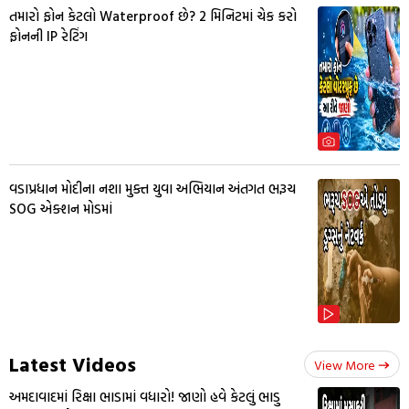
તમારો ફોન કેટલો Waterproof છે? 2 મિનિટમાં ચેક કરો
ફોનની IP રેટિંગ
વડાપ્રધાન મોદીના નશા મુક્ત યુવા અભિયાન અંતગત ભરૂચ
SOG એક્શન મોડમાં
Latest Videos
View More
અમદાવાદમાં રિક્ષા ભાડામાં વધારો! જાણો હવે કેટલું ભાડુ