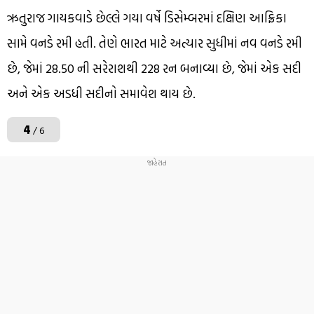
ઋતુરાજ ગાયકવાડે છેલ્લે ગયા વર્ષે ડિસેમ્બરમાં દક્ષિણ આફ્રિકા
સામે વનડે રમી હતી. તેણે ભારત માટે અત્યાર સુધીમાં નવ વનડે રમી
છે, જેમાં 28.50 ની સરેરાશથી 228 રન બનાવ્યા છે, જેમાં એક સદી
અને એક અડધી સદીનો સમાવેશ થાય છે.
4
/ 6