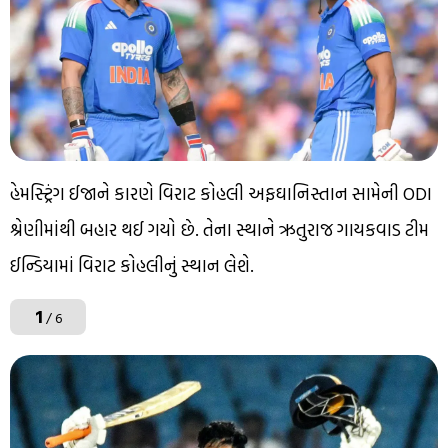
હેમસ્ટ્રિંગ ઈજાને કારણે વિરાટ કોહલી અફઘાનિસ્તાન સામેની ODI
શ્રેણીમાંથી બહાર થઈ ગયો છે. તેના સ્થાને ઋતુરાજ ગાયકવાડ ટીમ
ઈન્ડિયામાં વિરાટ કોહલીનું સ્થાન લેશે.
1
/ 6