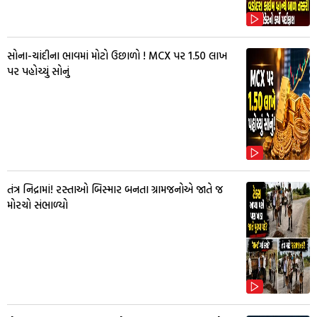
સોના-ચાંદીના ભાવમાં મોટો ઉછાળો ! MCX પર ₹1.50 લાખ
પર પહોચ્યું સોનું
તંત્ર નિદ્રામાં! રસ્તાઓ બિસ્માર બનતા ગ્રામજનોએ જાતે જ
મોરચો સંભાળ્યો