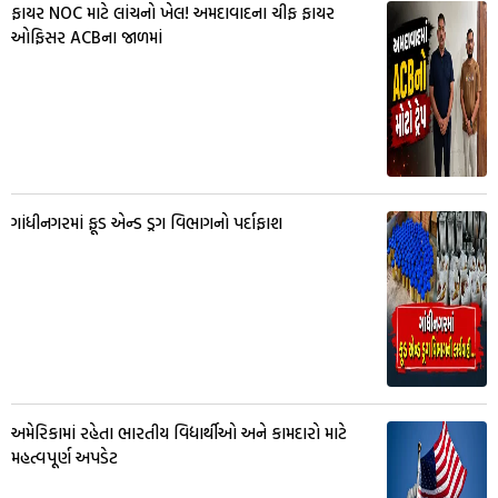
ફાયર NOC માટે લાંચનો ખેલ! અમદાવાદના ચીફ ફાયર
ઓફિસર ACBના જાળમાં
ગાંધીનગરમાં ફૂડ એન્ડ ડ્રગ વિભાગનો પર્દાફાશ
અમેરિકામાં રહેતા ભારતીય વિદ્યાર્થીઓ અને કામદારો માટે
મહત્વપૂર્ણ અપડેટ