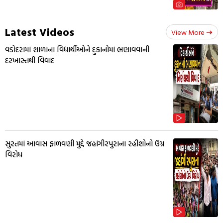
Latest Videos
View More
વડોદરામાં શાળાના વિદ્યાર્થીઓને દુકાનોમાં ભણાવવાની
દરખાસ્તથી વિવાદ
સુરતમાં આવાસ ફાળવણી મુદ્દે જહાંગીરપુરાના રહીશોનો ઉગ્ર
વિરોધ