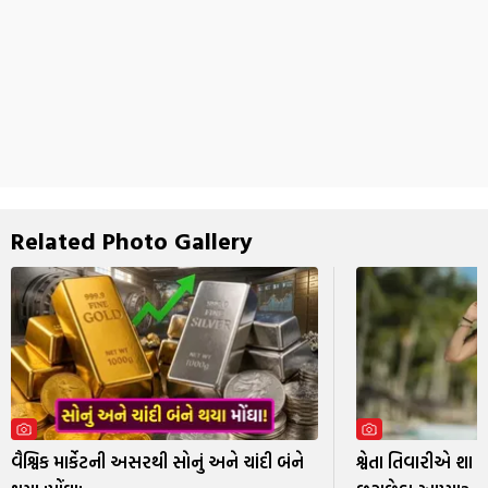
Related Photo Gallery
વૈશ્વિક માર્કેટની અસરથી સોનું અને ચાંદી બંને
શ્વેતા તિવારીએ શા 