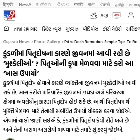
हिन्दी 
News9
ಕನ್ನಡ
తెలుగు
मराठी
বাংলা
ਪੰਜਾਬੀ
தமிழ்
മലയാ
AQI
તાજા સમાચાર
ક્રિકેટ ન્યૂઝ
ગુજરાત
વીડિયોઝ
ફોટો ગેલેરી
રાશિફ
Gujarati News
Photo Gallery
Pitru Dosh Remedies Simple Tips To Re
કુંડળીમાં પિતૃદોષના કારણે જીવનમાં આવી રહી છે
‘મુશ્કેલીઓ’ ? પિતૃઓની કૃપા મેળવવા માટે કરો આ
‘ખાસ ઉપાયો’
કુંડળીમાં પિતૃદોષ હોવાને કારણે વ્યક્તિના જીવનમાં મુશ્કેલીઓ આવી
શકે છે. ખાસ કરીને પારિવારિક જીવનમાં ઝઘડા અને કરિયરના
ક્ષેત્રમાં અવરોધોનું કારણ પિતૃદોષ હોઈ શકે છે. આથી પિતૃદોષમાંથી
મુક્તિ મેળવવા માટે તેનાથી સંબંધિત ઉપાયો ચોક્કસ કરવા જોઈએ.
એવામાં ચાલો જાણી લઈએ કે, કુંડળીમાં પિતૃદોષ કેવી રીતે બને છે
અને તેની ખરાબ અસરોથી બચવા માટે તમારે શું કરવું જોઈએ.