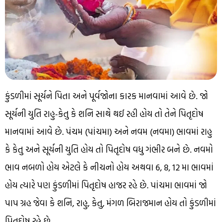
કુંડળીમાં સૂર્યને પિતા અને પૂર્વજોના કારક માનવામાં આવે છે. જો
સૂર્યની યુતિ રાહુ-કેતુ કે શનિ સાથે થઈ રહી હોય તો તેને પિતૃદોષ
માનવામાં આવે છે. પંચમ (પાંચમા) અને નવમ (નવમા) ભાવમાં રાહુ
કે કેતુ અને સૂર્યની યુતિ હોય તો પિતૃદોષ વધુ ગંભીર બને છે. નવમો
ભાવ નબળો હોય એટલે કે નીચનો હોય અથવા 6, 8, 12 મા ભાવમાં
હોય ત્યારે પણ કુંડળીમાં પિતૃદોષ હાજર રહે છે. પાંચમા ભાવમાં જો
પાપ ગ્રહ જેવા કે શનિ, રાહુ, કેતુ, મંગળ બિરાજમાન હોય તો કુંડળીમાં
પિતૃદોષ રહે છે.