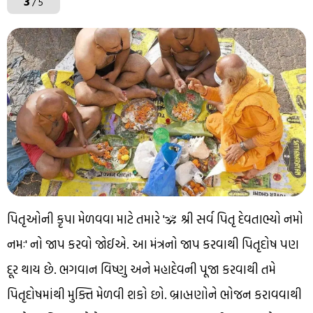
3
/ 5
પિતૃઓની કૃપા મેળવવા માટે તમારે 'ॐ શ્રી સર્વ પિતૃ દેવતાભ્યો નમો
નમઃ' નો જાપ કરવો જોઈએ. આ મંત્રનો જાપ કરવાથી પિતૃદોષ પણ
દૂર થાય છે. ભગવાન વિષ્ણુ અને મહાદેવની પૂજા કરવાથી તમે
પિતૃદોષમાંથી મુક્તિ મેળવી શકો છો. બ્રાહ્મણોને ભોજન કરાવવાથી