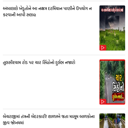
અંબાલાલે ખેડૂતોને આ નક્ષત્ર દરમિયાન પાણીને ઉપયોગ ન
કરવાની આપી સલાહ
તુલસીશ્યામ રોડ પર ચાર સિંહોનો દુર્લભ નજારો
બેચરાજીમાં તંત્રની બેદરકારી! શાળાએ જતા માસૂમ બાળકોના
જીવ જોખમમાં