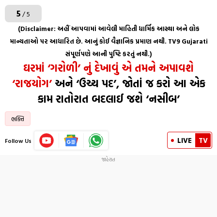
5
/ 5
(Disclaimer: અહીં આપવામાં આવેલી માહિતી ધાર્મિક આસ્થા અને લોક
માન્યતાઓ પર આધારિત છે. આનું કોઈ વૈજ્ઞાનિક પ્રમાણ નથી. TV9 Gujarati
સંપૂર્ણપણે આની પુષ્ટિ કરતું નથી.)
ઘરમાં ‘ગરોળી’ નું દેખાવું એ તમને અપાવશે
‘રાજયોગ’
અને ‘ઉચ્ચ પદ’, જોતાં જ કરો આ એક
કામ રાતોરાત બદલાઈ જશે ‘નસીબ’
ભક્તિ
LIVE
TV
Follow Us