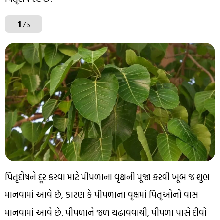
1
/ 5
પિતૃદોષને દૂર કરવા માટે પીપળાના વૃક્ષની પૂજા કરવી ખૂબ જ શુભ
માનવામાં આવે છે, કારણ કે પીપળાના વૃક્ષમાં પિતૃઓનો વાસ
માનવામાં આવે છે. પીપળાને જળ ચઢાવવાથી, પીપળા પાસે દીવો