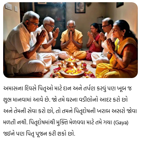
અમાસના દિવસે પિતૃઓ માટે દાન અને તર્પણ કરવું પણ ખૂબ જ
શુભ માનવામાં આવે છે. જો તમે ઘરના વડીલોનો આદર કરો છો
અને તેમની સેવા કરો છો, તો તમને પિતૃદોષની ખરાબ અસરો જોવા
મળતી નથી. પિતૃદોષમાંથી મુક્તિ મેળવવા માટે તમે ગયા (Gaya)
જઈને પણ પિતૃ પૂજન કરી શકો છો.