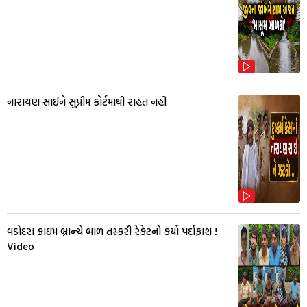
નારાયણ સાઈને સુપ્રીમ કોર્ટમાંથી રાહત નહીં
વડોદરા ક્રાઇમ બ્રાન્ચે બાળ તસ્કરી રેકેટનો કર્યો પર્દાફાશ !
Video