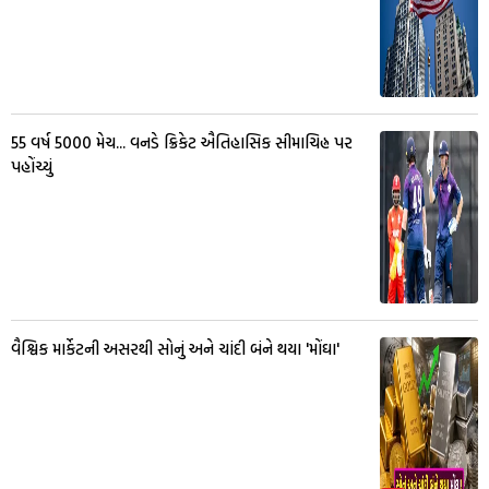
55 વર્ષ 5000 મેચ... વનડે ક્રિકેટ ઐતિહાસિક સીમાચિહ્ન પર
પહોંચ્યું
વૈશ્વિક માર્કેટની અસરથી સોનું અને ચાંદી બંને થયા 'મોંઘા'