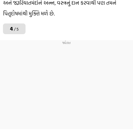
અને જરૂરિયાતમંદોને અન્ન, વસ્ત્રનું દાન કરવાથી પણ તમને
પિતૃદોષમાંથી મુક્તિ મળે છે.
4
/ 5