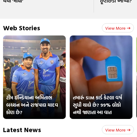
થયા 'મોંઘા'
છૂટાછેડા આપ્યા?
Web Stories
View More
ટીમ ઈન્ડિયાના અમિતાભ
તમારું SIM કાર્ડ કેટલા વર્ષ
બચ્ચન અને રાજપાલ યાદવ
સુધી ચાલે છે? 99% લોકો
કોણ છે?
નથી જાણતા આ વાત
Latest News
View More