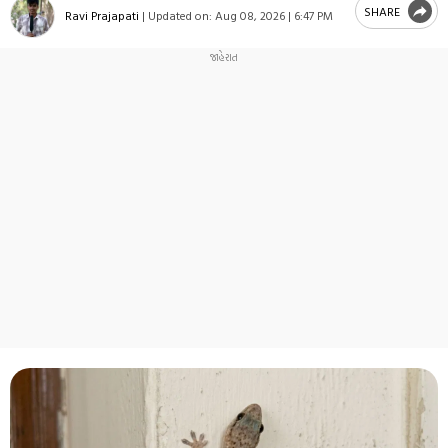
SHARE
Ravi Prajapati
|
Updated on:
Aug 08, 2026 | 6:47 PM