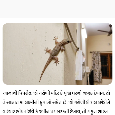
આનાથી વિપરીત, જો ગરોળી મંદિર કે પૂજા ઘરની નજીક દેખાય, તો
તે સાક્ષાત મા લક્ષ્મીની કૃપાનો સંકેત છે. જો ગરોળી દીવાલ છોડીને
વારંવાર ભોંયતળિયે કે જમીન પર સરકતી દેખાય, તો શકુન શાસ્ત્ર