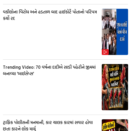
વકીલોના વિરોધ અને હડતાળ બાદ હાઈકોર્ટે પોતાનો પરિપત્ર
કર્યો રદ
Trending Video: 70 વર્ષના દાદીએ સાડી પહેરીને જીમમાં
બનાવ્યા 'બાઈસેપ્સ'
ટ્રાફિક પોલીસની મનમાની, કાર ચાલક કારમાં સવાર હોવા
છતા કારને લોક માર્યુ