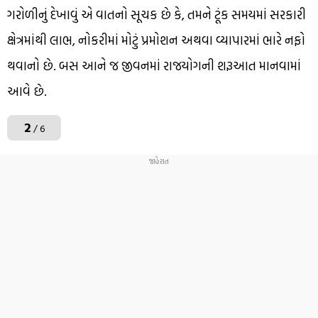
ગરોળીનું દેખાવું એ વાતનો સૂચક છે કે, તમને ટૂંક સમયમાં સરકારી
ક્ષેત્રમાંથી લાભ, નોકરીમાં મોટું પ્રમોશન અથવા વ્યાપારમાં ભારે નફો
થવાનો છે. બસ આને જ જીવનમાં રાજયોગની શરૂઆત માનવામાં
આવે છે.
2
/ 6