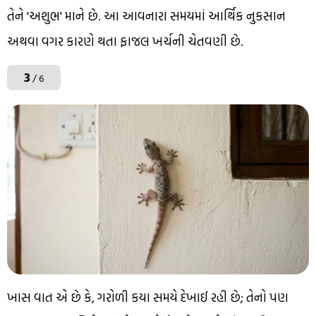
તેને 'અશુભ' માને છે. આ આવનારા સમયમાં આર્થિક નુકસાન
અથવા વગર કારણે થતા ફાજલ ખર્ચની ચેતવણી છે.
3
/ 6
ખાસ વાત એ છે કે, ગરોળી કયા સમયે દેખાઈ રહી છે; તેનો પણ