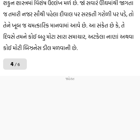
શકુન શાસ્ત્રમાં વિશેષ ઉલ્લેખ મળે છે. જો સવારે ઊંઘમાંથી જાગતા
જ તમારી નજર સૌથી પહેલા દીવાલ પર સરકતી ગરોળી પર પડે, તો
તેને ખૂબ જ ચમત્કારિક માનવામાં આવે છે. આ સંકેત છે કે, તે
દિવસે તમને કોઈ બહુ મોટા સારા સમાચાર, અટકેલા નાણાં અથવા
કોઈ મોટી બિઝનેસ ડીલ મળવાની છે.
4
/ 6