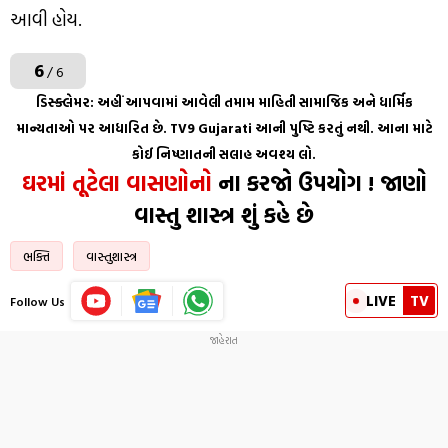
આવી હોય.
6
/ 6
ડિસ્ક્લેમર: અહીં આપવામાં આવેલી તમામ માહિતી સામાજિક અને ધાર્મિક
માન્યતાઓ પર આધારિત છે. TV9 Gujarati આની પુષ્ટિ કરતું નથી. આના માટે
કોઈ નિષ્ણાતની સલાહ અવશ્ય લો.
ઘરમાં તૂટેલા વાસણોનો
ના કરજો ઉપયોગ ! જાણો
વાસ્તુ શાસ્ત્ર શું કહે છે
ભક્તિ
વાસ્તુશાસ્ત્ર
LIVE
TV
Follow Us