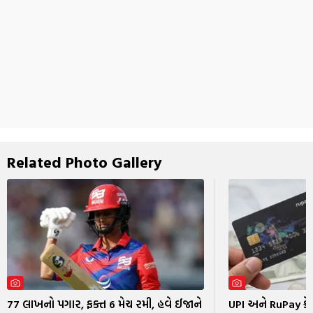
Related Photo Gallery
77 લાખનો પગાર, ફક્ત 6 મેચ રમી, હવે ઈજાને
UPI અને RuPay ક્રેડિટ