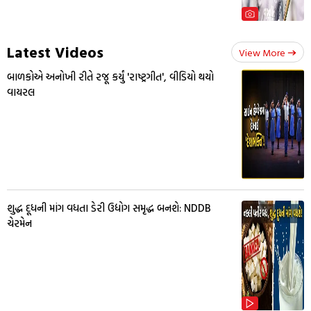
Latest Videos
View More
બાળકોએ અનોખી રીતે રજૂ કર્યું 'રાષ્ટ્રગીત', વીડિયો થયો
વાયરલ
શુદ્ધ દૂધની માંગ વધતા ડેરી ઉદ્યોગ સમૃદ્ધ બનશે: NDDB
ચેરમેન