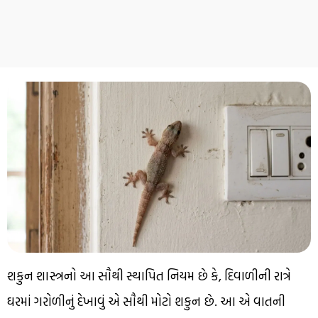
શકુન શાસ્ત્રનો આ સૌથી સ્થાપિત નિયમ છે કે, દિવાળીની રાત્રે
ઘરમાં ગરોળીનું દેખાવું એ સૌથી મોટો શકુન છે. આ એ વાતની