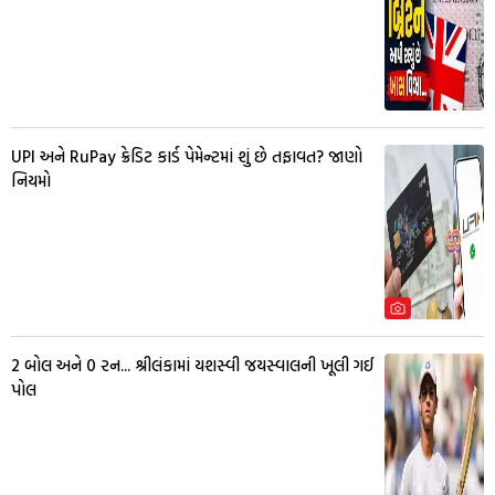
UPI અને RuPay ક્રેડિટ કાર્ડ પેમેન્ટમાં શું છે તફાવત? જાણો
નિયમો
2 બોલ અને 0 રન... શ્રીલંકામાં યશસ્વી જયસ્વાલની ખૂલી ગઈ
પોલ