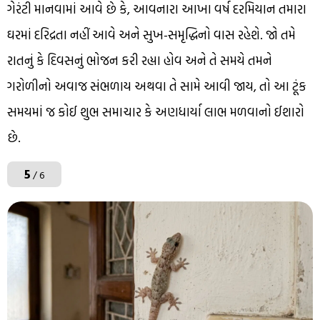
ગેરંટી માનવામાં આવે છે કે, આવનારા આખા વર્ષ દરમિયાન તમારા
ઘરમાં દરિદ્રતા નહીં આવે અને સુખ-સમૃદ્ધિનો વાસ રહેશે. જો તમે
રાતનું કે દિવસનું ભોજન કરી રહ્યા હોવ અને તે સમયે તમને
ગરોળીનો અવાજ સંભળાય અથવા તે સામે આવી જાય, તો આ ટૂંક
સમયમાં જ કોઈ શુભ સમાચાર કે અણધાર્યા લાભ મળવાનો ઈશારો
છે.
5
/ 6