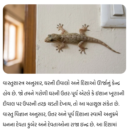
વાસ્તુશાસ્ત્ર અનુસાર, ઘરની દીવાલો અને દિશાઓ ઊર્જાનું કેન્દ્ર
હોય છે. જો તમને ગરોળી ઘરની ઉત્તર-પૂર્વ એટલે કે ઈશાન ખૂણાની
દીવાલ પર ઉપરની તરફ ચડતી દેખાય, તો આ મહાશુભ સંકેત છે.
વાસ્તુ વિજ્ઞાન અનુસાર, ઉત્તર અને પૂર્વ દિશાના સ્વામી અનુક્રમે
ધનના દેવતા કુબેર અને દેવતાઓના રાજા ઇન્દ્ર છે. આ દિશામાં