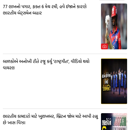
77 લાખનો પગાર, ફક્ત 6 મેચ રમી, હવે ઈજાને કારણે
ભારતીય બેટ્સમેન બહાર
બાળકોએ અનોખી રીતે રજૂ કર્યું 'રાષ્ટ્રગીત', વીડિયો થયો
વાયરલ
ભારતીય કામદારો માટે ખુશખબર, બ્રિટન જોબ માટે આપી રહ્યુ
છે ખાસ વિઝા