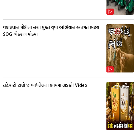
વડાપ્રધાન મોદીના નશા મુક્ત યુવા અભિયાન અંતગત ભરૂચ
SOG એક્શન મોડમાં
તહેવારો ટાણે જ ખાદ્યતેલના ભાવમાં ભડકો! Video