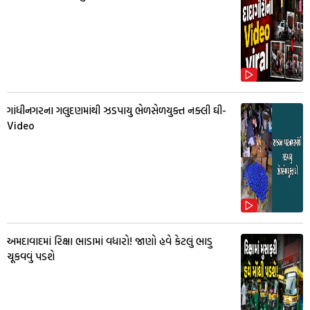
ગાંધીનગરના ગલુદણમાંથી ઝડપાયુ ભેળસેળયુક્ત નક્લી ઘી-
Video
અમદાવાદમાં રિક્ષા ભાડામાં વધારો! જાણો હવે કેટલું ભાડુ
ચૂકવવું પડશે