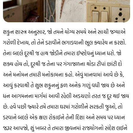
શકુન શાસ્ત્ર અનુસાર, જો તમને યોગ્ય સમયે અને સાચી જગ્યાએ
ગરોળી દેખાય, તો તેને ડરાવીને ભગાડવાની ભૂલ ક્યારેય ન કરશો.
તેના બદલે દૂરથી જ હાથ જોડીને તમારા ઈષ્ટદેવનું ધ્યાન ધરો. જો
શક્ય હોય તો, દૂરથી જ તેના પર ગંગાજળના થોડા ટીપાં છાંટી દો
અને મનોમન તમારી મનોકામના કહો. એવું માનવામાં આવે છે કે,
આવું કરવાથી તે શુભ શકુનનું ફળ અનેક ગણું વધી જાય છે અને
ધન આગમનના માર્ગમાં આવી રહેલી અડચણો તરત જ દૂર થઈ જાય
છે. હવે પછી જ્યારે તમે તમારા ઘરમાં ગરોળીને સરકતી જુઓ, તો
ડરવાને બદલે એક ક્ષણ રોકાઈને તેની દિશા અને સમય પર ધ્યાન
જરૂર આપજો, શું ખબર તે તમારા જીવનમાં રાજયોગનો સંદેશ લઈને