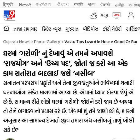
हिन्दी 
News9
ಕನ್ನಡ
తెలుగు
मराठी
বাংলা
ਪੰਜਾਬੀ
தமிழ்
മലയാ
AQI
તાજા સમાચાર
ક્રિકેટ ન્યૂઝ
ગુજરાત
વીડિયોઝ
ફોટો ગેલેરી
રાશિફ
Gujarati News
Photo Gallery
Vastu Tips Lizard In House Good Or Bad
ઘરમાં ‘ગરોળી’ નું દેખાવું એ તમને અપાવશે
‘રાજયોગ’ અને ‘ઉચ્ચ પદ’, જોતાં જ કરો આ એક
કામ રાતોરાત બદલાઈ જશે ‘નસીબ’
સનાતન પરંપરામાં પ્રકૃતિ અને તેના જીવજંતુઓને ભવિષ્યમાં થનારી
ઘટનાઓના સંકેત માનવામાં આવ્યા છે. એવામાં ધ્યાન દોરવા જેવું એ
છે કે, સામાન્ય રીતે લોકો ઘરમાં 'ગરોળી' જોઈને ડરી જાય છે અથવા
તો તેને ભગાડવાનો પ્રયાસ કરે છે. એવામાં શું તમે જાણો છો કે, શાસ્ત્રો
અનુસાર આ સામાન્ય દેખાતો જીવ તમારા બંધ નસીબનું તાળું ખોલી
શકે છે?