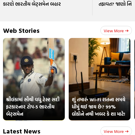
કારણે ભારતીય બેટ્સમેન બહાર
તફાવત? જાણો નિય
Web Stories
View More
શ્રીલંકામાં સૌથી વધુ ટેસ્ટ સદી
શું તમારું Wi-Fi રાતના સમયે
ફટકારનાર ટોપ-5 ભારતીય
ધીમું થઈ જાય છે? 99%
બેટ્સમેન
લોકોને નથી ખબર કે શા માટે!
Latest News
View More