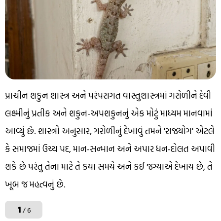
પ્રાચીન શકુન શાસ્ત્ર અને પરંપરાગત વાસ્તુશાસ્ત્રમાં ગરોળીને દેવી
લક્ષ્મીનું પ્રતીક અને શકુન-અપશકુનનું એક મોટું માધ્યમ માનવામાં
આવ્યું છે. શાસ્ત્રો અનુસાર, ગરોળીનું દેખાવું તમને 'રાજયોગ' એટલે
કે સમાજમાં ઉચ્ચ પદ, માન-સન્માન અને અપાર ધન-દોલત અપાવી
શકે છે પરંતુ તેના માટે તે કયા સમયે અને કઈ જગ્યાએ દેખાય છે, તે
ખૂબ જ મહત્વનું છે.
1
/ 6