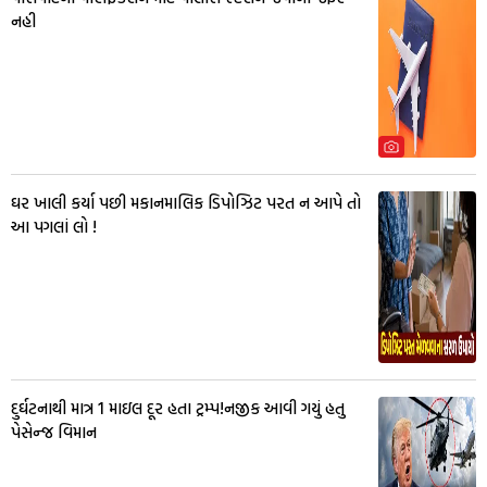
નહી
ઘર ખાલી કર્યા પછી મકાનમાલિક ડિપોઝિટ પરત ન આપે તો
આ પગલાં લો !
દુર્ઘટનાથી માત્ર 1 માઇલ દૂર હતા ટ્રમ્પ!નજીક આવી ગયું હતુ
પેસેન્જ વિમાન