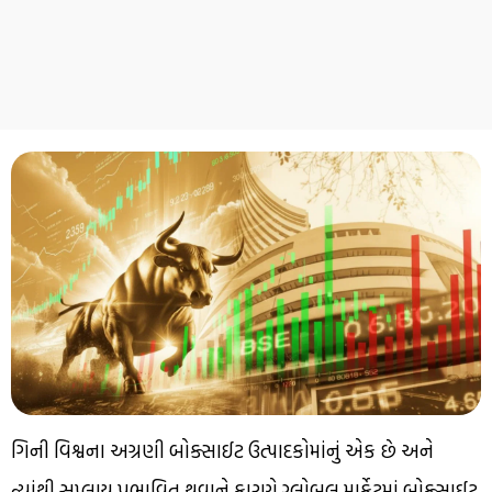
ગિની વિશ્વના અગ્રણી બોક્સાઈટ ઉત્પાદકોમાંનું એક છે અને
ત્યાંથી સપ્લાય પ્રભાવિત થવાને કારણે ગ્લોબલ માર્કેટમાં બોક્સાઈટ