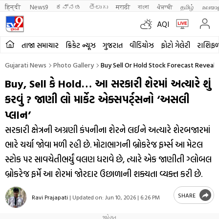
हिन्दी 
News9
ಕನ್ನಡ
తెలుగు
मराठी
বাংলা
ਪੰਜਾਬੀ
தமிழ்
മലയാ
AQI
તાજા સમાચાર
ક્રિકેટ ન્યૂઝ
ગુજરાત
વીડિયોઝ
ફોટો ગેલેરી
રાશિફ
Gujarati News
Photo Gallery
Buy Sell Or Hold Stock Forecast Revea
Buy, Sell કે Hold… આ સરકારી શેરમાં અત્યારે શું
કરવું ? જાણી લો માર્કેટ એક્સપર્ટ્સનો ‘અસલી
પ્લાન’
સરકારી ક્ષેત્રની અગ્રણી કંપનીના શેરને લઈને અત્યારે શેરબજારમાં
ભારે ચર્ચા જોવા મળી રહી છે. મોટાભાગની બ્રોકરેજ ફર્મ્સ આ મેટલ
સ્ટોક પર સાવચેતીભર્યું વલણ ધરાવે છે, ત્યારે એક જાણીતી ગ્લોબલ
બ્રોકરેજ ફર્મે આ શેરમાં જોરદાર ઉછાળાની શક્યતા વ્યક્ત કરી છે.
SHARE
Ravi Prajapati
|
Updated on:
Jun 10, 2026 | 6:26 PM