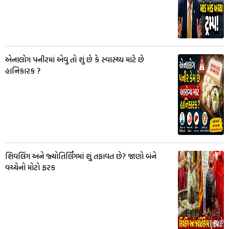
એનાલોગ પનીરમાં એવુ તો શું છે કે સ્વાસ્થ્ય માટે છે
હાનિકારક ?
શિવલિંગ અને જ્યોતિર્લિંગમાં શું તફાવત છે? જાણો બંને
વચ્ચેનો મોટો ફરક