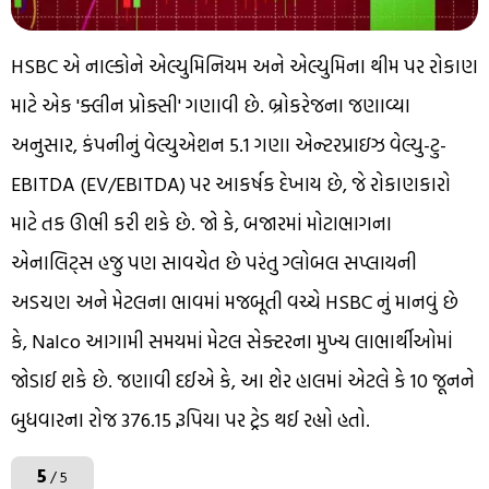
HSBC એ નાલ્કોને એલ્યુમિનિયમ અને એલ્યુમિના થીમ પર રોકાણ
માટે એક 'ક્લીન પ્રોક્સી' ગણાવી છે. બ્રોકરેજના જણાવ્યા
અનુસાર, કંપનીનું વેલ્યુએશન 5.1 ગણા એન્ટરપ્રાઇઝ વેલ્યુ-ટુ-
EBITDA (EV/EBITDA) પર આકર્ષક દેખાય છે, જે રોકાણકારો
માટે તક ઊભી કરી શકે છે. જો કે, બજારમાં મોટાભાગના
એનાલિટ્સ હજુ પણ સાવચેત છે પરંતુ ગ્લોબલ સપ્લાયની
અડચણ અને મેટલના ભાવમાં મજબૂતી વચ્ચે HSBC નું માનવું છે
કે, Nalco આગામી સમયમાં મેટલ સેક્ટરના મુખ્ય લાભાર્થીઓમાં
જોડાઈ શકે છે. જણાવી દઈએ કે, આ શેર હાલમાં એટલે કે 10 જૂનને
બુધવારના રોજ 376.15 રૂપિયા પર ટ્રેડ થઈ રહ્યો હતો.
5
/ 5