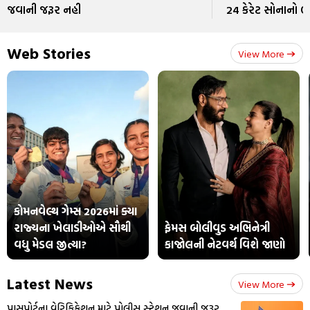
જવાની જરૂર નહી
24 કેરેટ સોનાનો ભ
Web Stories
View More
કોમનવેલ્થ ગેમ્સ 2026માં ક્યા
રાજ્યના ખેલાડીઓએ સૌથી
ફેમસ બોલીવુડ અભિનેત્રી
વધુ મેડલ જીત્યા?
કાજોલની નેટવર્થ વિશે જાણો
Latest News
View More
પાસપોર્ટના વેરિફિકેશન માટે પોલીસ સ્ટેશન જવાની જરૂર