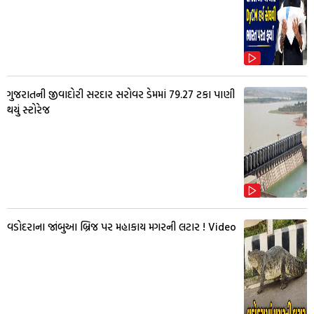
ગુજરાતની જીવાદોરી સરદાર સરોવર ડેમમાં 79.27 ટકા પાણી
થયું સ્ટોરેજ
વડોદરાના જાંબુઆ બ્રિજ પર મહાકાય મગરની લટાર ! Video