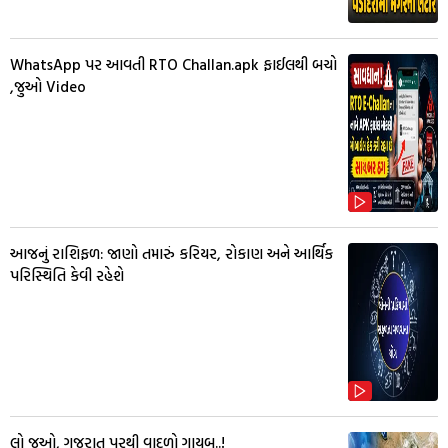
WhatsApp પર આવતી RTO Challan.apk ફાઈલથી બચો
,જુઓ Video
આજનું રાશિફળ: જાણો તમારું કરિયર, રોકાણ અને આર્થિક
પરિસ્થિતિ કેવી રહેશે
લો જુઓ, ગુજરાત પરથી વાદળો ગાયબ..!