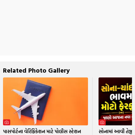
Related Photo Gallery
પાસપોર્ટના વેરિફિકેશન માટે પોલીસ સ્ટેશન
સોનામાં આવી તેજી