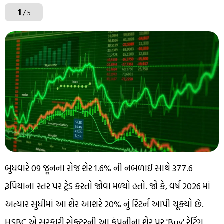
1
/ 5
બુધવારે 09 જૂનના રોજ શેર 1.6% ની નબળાઈ સાથે 377.6
રૂપિયાના સ્તર પર ટ્રેડ કરતો જોવા મળ્યો હતો. જો કે, વર્ષ 2026 માં
અત્યાર સુધીમાં આ શેર આશરે 20% નું રિટર્ન આપી ચૂક્યો છે.
HSBC એ સરકારી સેક્ટરની આ કંપનીના શેર પર 'Buy' રેટિંગ