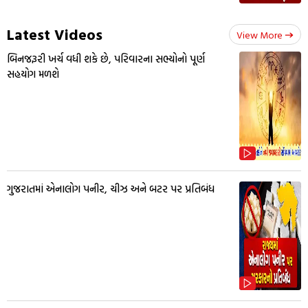
Latest Videos
View More
બિનજરૂરી ખર્ચ વધી શકે છે, પરિવારના સભ્યોનો પૂર્ણ
સહયોગ મળશે
ગુજરાતમાં એનાલોગ પનીર, ચીઝ અને બટર પર પ્રતિબંધ