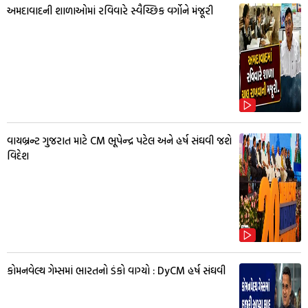
અમદાવાદની શાળાઓમાં રવિવારે સ્વૈચ્છિક વર્ગોને મંજૂરી
વાયબ્રન્ટ ગુજરાત માટે CM ભૂપેન્દ્ર પટેલ અને હર્ષ સંઘવી જશે
વિદેશ
કોમનવેલ્થ ગેમ્સમાં ભારતનો ડંકો વાગ્યો : DyCM હર્ષ સંઘવી