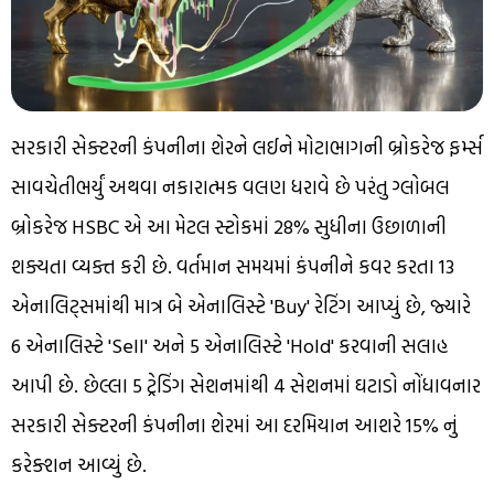
સરકારી સેક્ટરની કંપનીના શેરને લઈને મોટાભાગની બ્રોકરેજ ફર્મ્સ
સાવચેતીભર્યું અથવા નકારાત્મક વલણ ધરાવે છે પરંતુ ગ્લોબલ
બ્રોકરેજ HSBC એ આ મેટલ સ્ટોકમાં 28% સુધીના ઉછાળાની
શક્યતા વ્યક્ત કરી છે. વર્તમાન સમયમાં કંપનીને કવર કરતા 13
એનાલિટ્સમાંથી માત્ર બે એનાલિસ્ટે 'Buy' રેટિંગ આપ્યું છે, જ્યારે
6 એનાલિસ્ટે 'Sell' અને 5 એનાલિસ્ટે 'Hold' કરવાની સલાહ
આપી છે. છેલ્લા 5 ટ્રેડિંગ સેશનમાંથી 4 સેશનમાં ઘટાડો નોંધાવનાર
સરકારી સેક્ટરની કંપનીના શેરમાં આ દરમિયાન આશરે 15% નું
કરેક્શન આવ્યું છે.