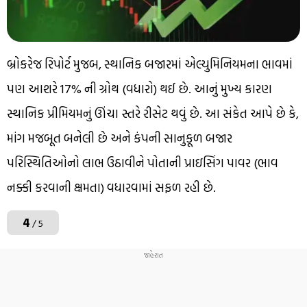
બ્રોકરેજ રિપોર્ટ મુજબ, સ્થાનિક બજારમાં એલ્યુમિનિયમના ભાવમાં
પણ આશરે 17% ની ગ્રોથ (વધારો) થઈ છે. આનું મુખ્ય કારણ
સ્થાનિક પ્રીમિયમનું ઊંચા સ્તરે રીસેટ થવું છે. આ સંકેત આપે છે કે,
માંગ મજબૂત બનેલી છે અને કંપની સાનુકૂળ બજાર
પરિસ્થિતિઓનો લાભ ઉઠાવીને પોતાની પ્રાઇસિંગ પાવર (ભાવ
નક્કી કરવાની ક્ષમતા) વધારવામાં સફળ રહી છે.
4
/ 5