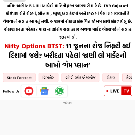
નોંધ: અહીં આપવામાં આવેલી માહિતી ફક્ત જાણકારી માટે છે. TV9 Gujarati
કોઈપણ રીતે શેરમાં, સોનામાં, મ્યુચ્યુઅલ ફંડમાં અને IPO માં પૈસા લગાવવાની કે
વેચવાની સલાહ આપતું નથી. બજારમાં રોકાણ સંભવિત જોખમ સાથે સંકળાયેલું છે.
રોકાણ કરતા પહેલા તમારા નાણાંકીય સલાહકાર અથવા માર્કેટ એક્સપર્ટની સલાહ
જરૂરથી લો.
Nifty Options BTST:
11 જૂનના રોજ નિફ્ટી કઈ
દિશામાં જશે? ખરીદતા પહેલાં જાણી લો માર્કેટનો
આખો ‘ગેમ પ્લાન’
Stock Forecast
બિઝનેસ
બોમ્બે સ્ટોક એક્સચેજ
રોકાણ
શેરબ
LIVE
TV
Follow Us