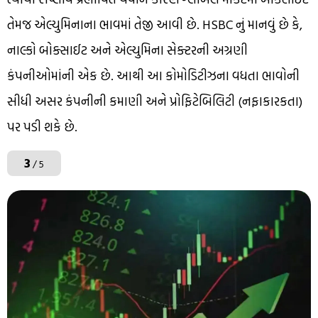
તેમજ એલ્યુમિનાના ભાવમાં તેજી આવી છે. HSBC નું માનવું છે કે,
નાલ્કો બોક્સાઈટ અને એલ્યુમિના સેક્ટરની અગ્રણી
કંપનીઓમાંની એક છે. આથી આ કોમોડિટીઝના વધતા ભાવોની
સીધી અસર કંપનીની કમાણી અને પ્રોફિટેબિલિટી (નફાકારકતા)
પર પડી શકે છે.
3
/ 5