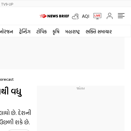
TV9-UP
AQI
નોરંજન
ટ્રેન્ડિંગ
ટોપિક
કૃષિ
મહારાષ્ટ્ર
ભક્તિ સમાચાર
Forecast
ાથી વધુ
ાયો છે. દેશની
 ઉછળી શકે છે.