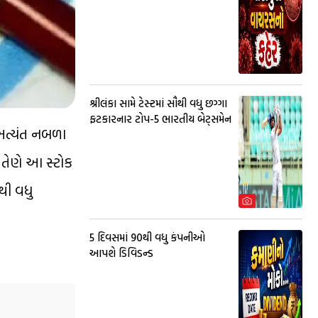
શ્રીલંકા સામે ટેસ્ટમાં સૌથી વધુ છગ્ગા
ફટકારનાર ટોપ-5 ભારતીય બેટ્સમેન
 અત્યંત નબળા
 તેણે આ સ્ટોક
થી વધુ
5 દિવસમાં 90થી વધુ કંપનીઓ
આપશે ડિવિડન્ડ