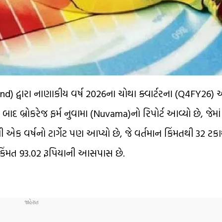
d) દ્વારા નાણાકીય વર્ષ 2026ના ચોથા ક્વાર્ટરના (Q4FY26)
 બ્રોકરેજ ફર્મ નુવામા (Nuvama)નો રિપોર્ટ આવ્યો છે, જેમાં
એક વર્ષનો ટાર્ગેટ પણ આપ્યો છે, જે વર્તમાન કિંમતથી 32 ટકા
કિંમત 93.02 રૂપિયાની આસપાસ છે.