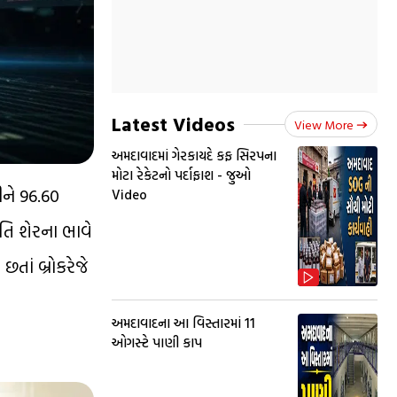
Latest Videos
View More
અમદાવાદમાં ગેરકાયદે કફ સિરપના
મોટા રેકેટનો પર્દાફાશ - જુઓ
ીને 96.60
Video
રતિ શેરના ભાવે
તાં બ્રોકરેજે
અમદાવાદના આ વિસ્તારમાં 11
ઓગસ્ટે પાણી કાપ