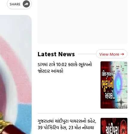
SHARE
Latest News
View More
ડાંગમાં રાત્રે 10:02 કલાકે ભૂકંપનો
જોરદાર આંચકો
ગુજરાતમાં ચાંદીપુરા વાયરસનો કહેર,
39 પોઝિટિવ કેસ, 23 મોત નોંધાયા