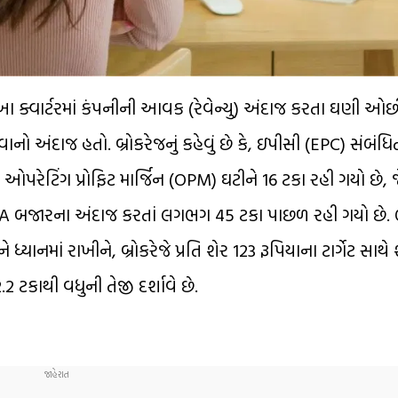
 કે, આ ક્વાર્ટરમાં કંપનીની આવક (રેવેન્યુ) અંદાજ કરતા ઘણી ઓ
નો અંદાજ હતો. બ્રોકરેજનું કહેવું છે કે, ઇપીસી (EPC) સંબંધિત
ઓપરેટિંગ પ્રોફિટ માર્જિન (OPM) ઘટીને 16 ટકા રહી ગયો છે, જે
TDA બજારના અંદાજ કરતાં લગભગ 45 ટકા પાછળ રહી ગયો છે. ભ
ધ્યાનમાં રાખીને, બ્રોકરેજે પ્રતિ શેર 123 રૂપિયાના ટાર્ગેટ સાથ
 ટકાથી વધુની તેજી દર્શાવે છે.