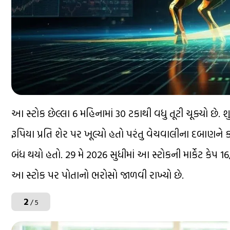
આ સ્ટોક છેલ્લા 6 મહિનામાં 30 ટકાથી વધુ તૂટી ચૂક્યો છ
રૂપિયા પ્રતિ શેર પર ખૂલ્યો હતો પરંતુ વેચવાલીના દબાણને ક
બંધ થયો હતો. 29 મે 2026 સુધીમાં આ સ્ટોકની માર્કેટ કેપ 
આ સ્ટોક પર પોતાનો ભરોસો જાળવી રાખ્યો છે.
2
/ 5