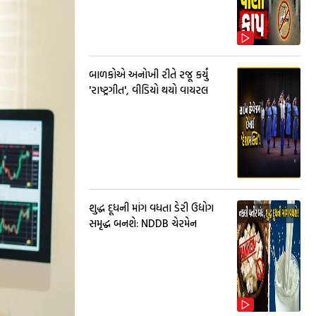
બાળકોએ અનોખી રીતે રજૂ કર્યું
'રાષ્ટ્રગીત', વીડિયો થયો વાયરલ
શુદ્ધ દૂધની માંગ વધતા ડેરી ઉદ્યોગ
સમૃદ્ધ બનશે: NDDB ચેરમેન