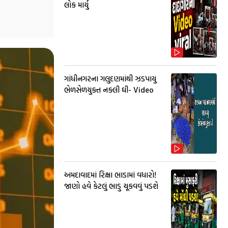
લોક માર્યુ
ગાંધીનગરના ગલુદણમાંથી ઝડપાયુ
ભેળસેળયુક્ત નક્લી ઘી- Video
અમદાવાદમાં રિક્ષા ભાડામાં વધારો!
જાણો હવે કેટલું ભાડુ ચૂકવવું પડશે