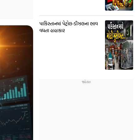
પાકિસ્તાનમાં પેટ્રોલ-ડીઝલના ભાવ
વધતા હાહાકાર