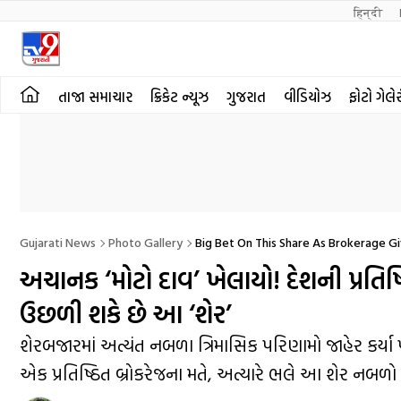
हिन्दी 
તાજા સમાચાર
ક્રિકેટ ન્યૂઝ
ગુજરાત
વીડિયોઝ
ફોટો ગેલે
Gujarati News
Photo Gallery
Big Bet On This Share As Brokerage Gi
અચાનક ‘મોટો દાવ’ ખેલાયો! દેશની પ્રતિષ્ઠિ
ઉછળી શકે છે આ ‘શેર’
શેરબજારમાં અત્યંત નબળા ત્રિમાસિક પરિણામો જાહેર કર્ય
એક પ્રતિષ્ઠિત બ્રોકરેજના મતે, અત્યારે ભલે આ શેર નબળ