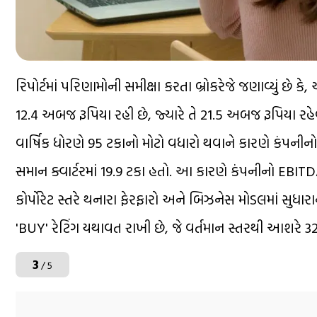
રિપોર્ટમાં પરિણામોની સમીક્ષા કરતા બ્રોકરેજે જણાવ્યું છે
12.4 અબજ રૂપિયા રહી છે, જ્યારે તે 21.5 અબજ રૂપિયા રહેવા
વાર્ષિક ધોરણે 95 ટકાનો મોટો વધારો થવાને કારણે કંપનીનો 
સમાન ક્વાર્ટરમાં 19.9 ટકા હતો. આ કારણે કંપનીનો EBI
કોર્પોરેટ સ્તરે થનારા ફેરફારો અને બિઝનેસ મોડલમાં સુધારાને 
'BUY' રેટિંગ યથાવત રાખી છે, જે વર્તમાન સ્તરથી આશરે 32.2
3
/ 5