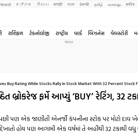
News9
ಕನ್ನಡ
తెలుగు
मराठी
বাংলা
ਪੰਜਾਬੀ
தமிழ்
മലയാളം
मनी9
રી
રાશિફળ
ટેકનોલોજી
રાષ્ટ્રીય
વર્લ્ડ
બિઝનેસ
વેબસ્ટોરી
મ
ves Buy Rating While Stocks Rally In Stock Market With 32 Percent Stock 
ત બ્રોકરેજ ફર્મે આપ્યું ‘BUY’ રેટિંગ, 32 ટક
ા પછી પણ એક જાણીતી એનર્જી કંપનીના સ્ટોક પર મોટો દાવ ખેલ
ો દેખાતો હોય પણ આગામી એક વર્ષમાં તે અહીંથી 32 ટકાથી વધુ