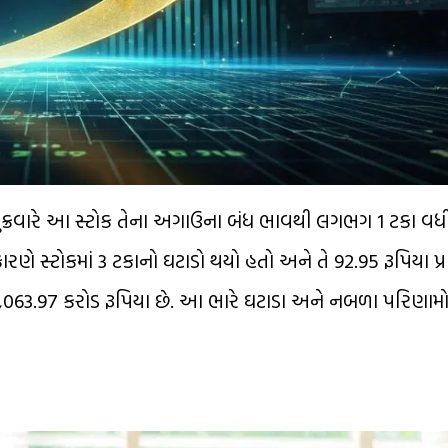
ે. શુક્રવારે આ સ્ટોક તેના અગાઉના બંધ ભાવથી લગભગ 1 ટકા વધ
ારણે સ્ટોકમાં 3 ટકાનો ઘટાડો થયો હતો અને તે 92.95 રૂપિયા પ્
16,063.97 કરોડ રૂપિયા છે. આ ભારે ઘટાડા અને નબળા પરિણામો છ