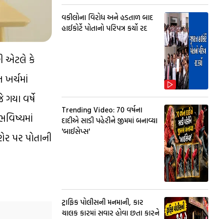
વકીલોના વિરોધ અને હડતાળ બાદ
હાઈકોર્ટે પોતાનો પરિપત્ર કર્યો રદ
છી એટલે કે
 ખર્ચમાં
 ગયા વર્ષે
Trending Video: 70 વર્ષના
વિષ્યમાં
દાદીએ સાડી પહેરીને જીમમાં બનાવ્યા
'બાઈસેપ્સ'
ે શેર પર પોતાની
ટ્રાફિક પોલીસની મનમાની, કાર
ચાલક કારમાં સવાર હોવા છતા કારને