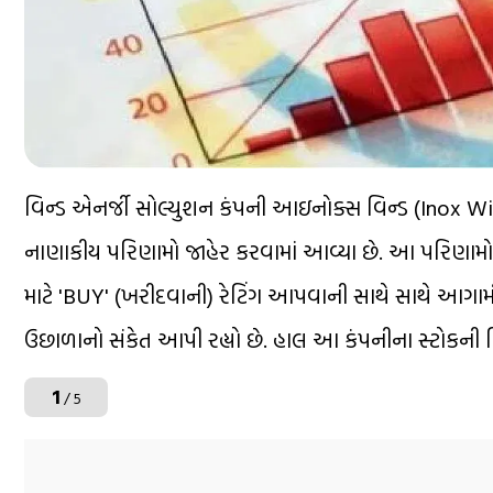
વિન્ડ એનર્જી સોલ્યુશન કંપની આઇનોક્સ વિન્ડ (Inox Win
નાણાકીય પરિણામો જાહેર કરવામાં આવ્યા છે. આ પરિણામો બાદ
માટે 'BUY' (ખરીદવાની) રેટિંગ આપવાની સાથે સાથે આગામી 
ઉછાળાનો સંકેત આપી રહ્યો છે. હાલ આ કંપનીના સ્ટોકની 
1
/ 5