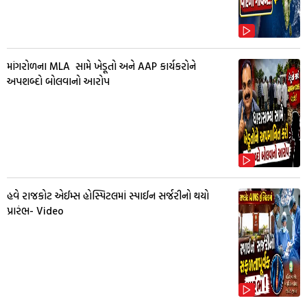
માંગરોળના MLA સામે ખેડૂતો અને AAP કાર્યકરોને
અપશબ્દો બોલવાનો આરોપ
હવે રાજકોટ એઈમ્સ હોસ્પિટલમાં સ્પાઈન સર્જરીનો થયો
પ્રારંભ- Video