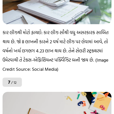
કાર લીઝથી મોટો ફાયદો: કાર લીઝ સૌથી વધુ અસરકારક સાબિત
થાય છે. જો ₹8 લાખની કારને 2 વર્ષ માટે લીઝ પર લેવામાં આવે, તો
વર્ષનો ખર્ચ લગભગ ₹4.23 લાખ થાય છે. તેને સેલરી સ્ટ્રક્ચરમાં
ઉમેરવાથી તે ટેક્સ-એફિશિયન્ટ પર્ક્વિઝિટ બની જાય છે. (Image
Credit Source: Social Media)
7
/ 12