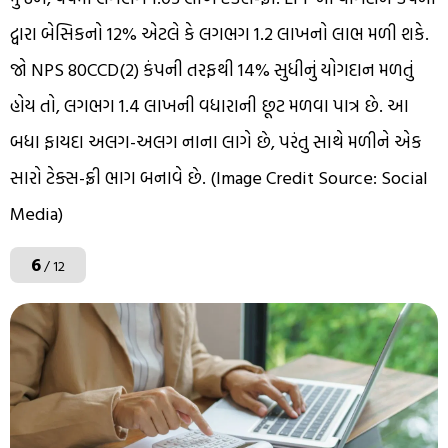
દ્વારા બેસિકનો 12% એટલે કે લગભગ ₹1.2 લાખનો લાભ મળી શકે.
જો NPS 80CCD(2) કંપની તરફથી 14% સુધીનું યોગદાન મળતું
હોય તો, લગભગ ₹1.4 લાખની વધારાની છૂટ મળવા પાત્ર છે. આ
બધા ફાયદા અલગ-અલગ નાના લાગે છે, પરંતુ સાથે મળીને એક
સારો ટેક્સ-ફ્રી ભાગ બનાવે છે. (Image Credit Source: Social
Media)
6
/ 12