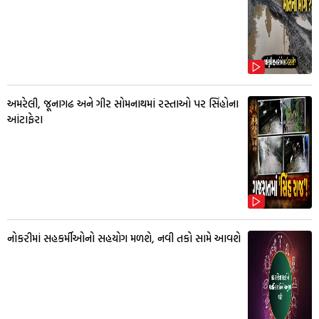
અમરેલી, જૂનાગઢ અને ગીર સોમનાથમાં રસ્તાઓ પર સિંહોના
આંટાફેરા
નોકરીમાં સહકર્મીઓનો સહયોગ મળશે, નવી તકો સામે આવશે