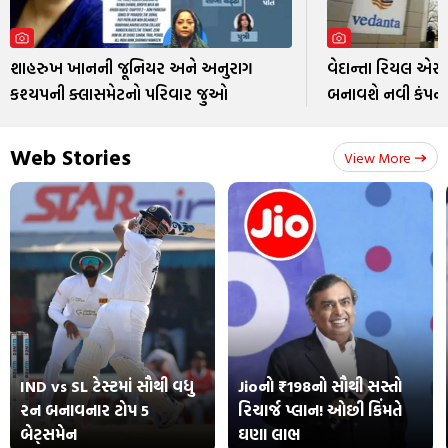
શાહરુખ ખાનની જૂનિયર અને અનુરાગ
વેદાન્તા રિયલ એસ
કશ્યપની ક્લાસમેટનો પરિવાર જુઓ
બનાવશે નવી કંપન
Web Stories
View More
IND vs SL ટેસ્ટમાં સૌથી વધુ
Jioનો ₹198નો સૌથી સસ્તો
રન બનાવનાર ટોપ 5
રિચાર્જ પ્લાન! ઓછી કિંમતે
બેટ્સમેન
ઘણા લાભ