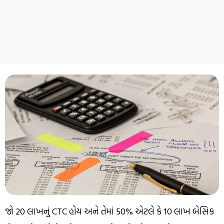
જો ₹20 લાખનું CTC હોય અને તેમાં 50% એટલે કે ₹10 લાખ બેસિક