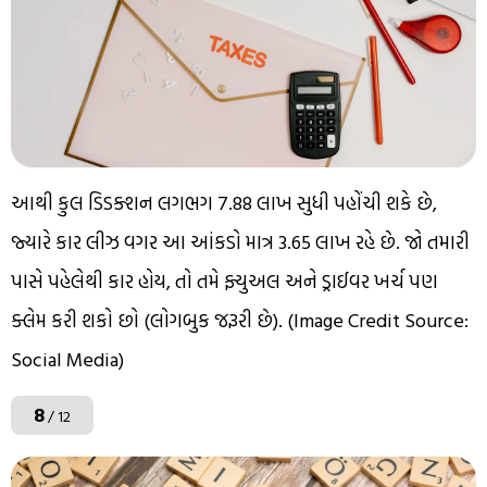
આથી કુલ ડિડક્શન લગભગ ₹7.88 લાખ સુધી પહોંચી શકે છે,
જ્યારે કાર લીઝ વગર આ આંકડો માત્ર ₹3.65 લાખ રહે છે. જો તમારી
પાસે પહેલેથી કાર હોય, તો તમે ફ્યુઅલ અને ડ્રાઈવર ખર્ચ પણ
ક્લેમ કરી શકો છો (લોગબુક જરૂરી છે). (Image Credit Source:
Social Media)
8
/ 12