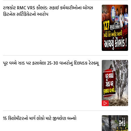
રાજકોટ RMC VRS કૌભાંડ: સફાઈ કર્મચારીઓના બોગસ
ફિટનેસ સર્ટિફિકેટનો આરોપ
પૂર વચ્ચે ઝાડ પર ફસાયેલા 25-30 વાનરોનું દિલધડક રેસ્ક્યૂ
15 કિલોમીટરનો માર્ગ લોકો માટે જીવલેણ બન્યો