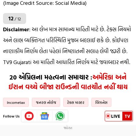
(Image Credit Source: Social Media)
12
/ 12
Disclaimer
: આ લેખ માત્ર સામાન્ય માહિતી માટે છે. ટેક્સ નિયમો
અને લાભ વ્યક્તિગત પરિસ્થિતિ મુજબ બદલાઈ શકે છે. કોઈપણ
નાણાકીય નિર્ણય લેતા પહેલાં નિષ્ણાતની સલાહ લેવી જરૂરી છે.
TV9 Gujarati આ માહિતી આધારિત નિર્ણય માટે જવાબદાર નથી.
20 એપ્રિલના મહત્વના સમાચાર :
અમેરિકા અને
ઈરાન વચ્ચે બીજા રાઉન્ડની વાતચીત નહીં થાય
Incometax
જનરલ નોલેજ
ટેક્સ માસ્ટર
બિઝનેસ
LIVE
TV
Follow Us