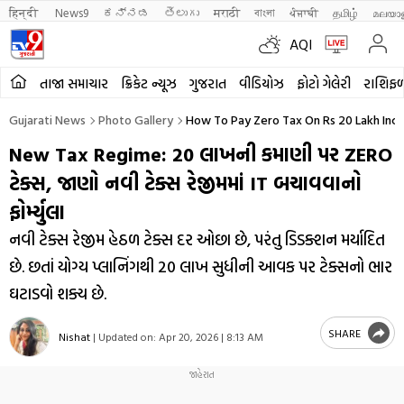
हिन्दी 
News9
ಕನ್ನಡ
తెలుగు
मराठी
বাংলা
ਪੰਜਾਬੀ
தமிழ்
മലയാ
AQI
તાજા સમાચાર
ક્રિકેટ ન્યૂઝ
ગુજરાત
વીડિયોઝ
ફોટો ગેલેરી
રાશિફ
Gujarati News
Photo Gallery
How To Pay Zero Tax On Rs 20 Lakh In
New Tax Regime: ₹20 લાખની કમાણી પર ZERO
ટેક્સ, જાણો નવી ટેક્સ રેજીમમાં IT બચાવવાનો
ફોર્મ્યુલા
નવી ટેક્સ રેજીમ હેઠળ ટેક્સ દર ઓછા છે, પરંતુ ડિડક્શન મર્યાદિત
છે. છતાં યોગ્ય પ્લાનિંગથી ₹20 લાખ સુધીની આવક પર ટેક્સનો ભાર
ઘટાડવો શક્ય છે.
SHARE
Nishat
|
Updated on:
Apr 20, 2026 | 8:13 AM