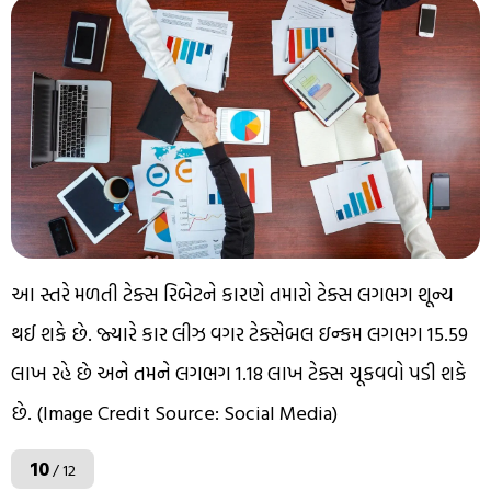
આ સ્તરે મળતી ટેક્સ રિબેટને કારણે તમારો ટેક્સ લગભગ શૂન્ય
થઈ શકે છે. જ્યારે કાર લીઝ વગર ટેક્સેબલ ઇન્કમ લગભગ ₹15.59
લાખ રહે છે અને તમને લગભગ ₹1.18 લાખ ટેક્સ ચૂકવવો પડી શકે
છે. (Image Credit Source: Social Media)
10
/ 12