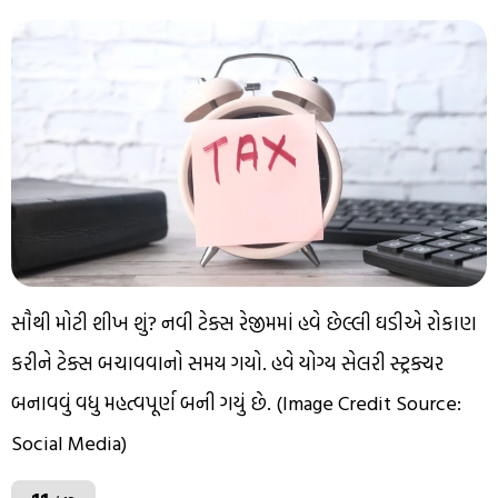
સૌથી મોટી શીખ શું? નવી ટેક્સ રેજીમમાં હવે છેલ્લી ઘડીએ રોકાણ
કરીને ટેક્સ બચાવવાનો સમય ગયો. હવે યોગ્ય સેલરી સ્ટ્રક્ચર
બનાવવું વધુ મહત્વપૂર્ણ બની ગયું છે. (Image Credit Source:
Social Media)