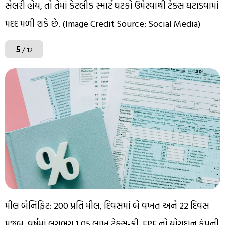
સેલરી હોય, તો તેમાં કેટલીક સ્માર્ટ ઘટકો ઉમેરવાથી ટેક્સ ઘટાડવામાં
મદદ મળી શકે છે. (Image Credit Source: Social Media)
5
/ 12
મીલ બેનિફિટ: ₹200 પ્રતિ મીલ, દિવસમાં બે વખત અને 22 દિવસ
મુજબ, વર્ષમાં લગભગ ₹1.05 લાખ ટેક્સ-ફ્રી. EPF નો યોગદાન કંપની