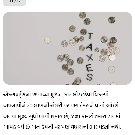
11
/ 12
એક્સપર્ટ્સના જણાવ્યા મુજબ, કાર લીઝ જેવા વિકલ્પો
અપનાવીને ₹20 લાખની સેલરી પર પણ ટેક્સને ઘણો ઓછો
અથવા શૂન્ય સુધી લાવી શકાય છે, જેના કારણે તમારા હાથમાં
આવક વધે છે અને કંપની પર પણ વધારાનો ભાર પડતો નથી.