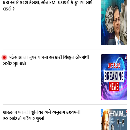
RBI આજે કરશે ફેંસલો, લોન EMI ઘટાડશે કે ફુગાવા સામે
લડશે ?
મહેસાણાના નુગર ગામના સરકારી ચિલ્ડ્રન હોમમાંથી
સગીર ગુમ થયો
શાહરુખ ખાનની જૂનિયર અને અનુરાગ કશ્યપની
ક્લાસમેટનો પરિવાર જુઓ