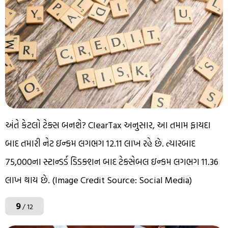
અંતે કેટલો ટેક્સ બનશે? ClearTax અનુસાર, આ તમામ ફાયદા
બાદ તમારી નેટ ઇન્કમ લગભગ ₹12.11 લાખ રહે છે. ત્યારબાદ
₹75,000ના સ્ટાન્ડર્ડ ડિડક્શન બાદ ટેક્સેબલ ઇન્કમ લગભગ ₹11.36
લાખ થાય છે. (Image Credit Source: Social Media)
9
/ 12