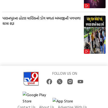
પાલનપુરના હોટલ માલિકનો ડોગ મળતાં અંબાજીની પગપાળા
યાત્રા શરૂ
FOLLOW US ON
Contact Us
About Us
Advertise With Us