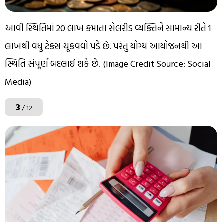
આવી સ્થિતિમાં ₹20 લાખ કમાતા સેલરીડ વ્યક્તિને સામાન્ય રીતે ₹1
લાખથી વધુ ટેક્સ ચૂકવવો પડે છે. પરંતુ યોગ્ય આયોજનથી આ
સ્થિતિ સંપૂર્ણ બદલાઈ શકે છે. (Image Credit Source: Social
Media)
3
/ 12