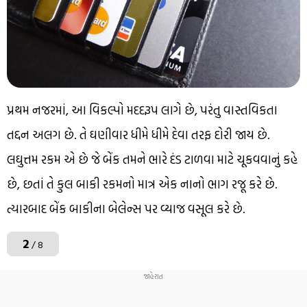
પ્રથમ નજરમાં, આ વિકલ્પો મદદરૂપ લાગે છે, પરંતુ વાસ્તવિકતા
તદ્દન અલગ છે. તે ઘણીવાર ધીમે ધીમે દેવા તરફ દોરી જાય છે.
લઘુત્તમ રકમ એ છે જે બેંક તમને ભારે દંડ ટાળવા માટે ચૂકવવાનું કહે
છે, છતાં તે કુલ બાકી રકમનો માત્ર એક નાનો ભાગ રજૂ કરે છે.
ત્યારબાદ બેંક બાકીના બેલેન્સ પર વ્યાજ વસૂલ કરે છે.
2
/ 8