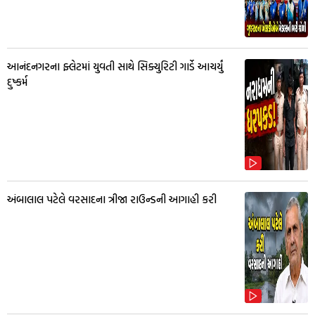
આનંદનગરના ફ્લેટમાં યુવતી સાથે સિક્યુરિટી ગાર્ડે આચર્યું
દુષ્કર્મ
અંબાલાલ પટેલે વરસાદના ત્રીજા રાઉન્ડની આગાહી કરી