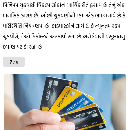
મિનિમમ ચુકવણી વિકલ્પ લોકોને આર્થિક રીતે ફસાવે છે તેનું એક
માનસિક કારણ છે. ઓછી ચુકવણીની રકમ એક ભ્રમ બનાવે છે કે
પરિસ્થિતિ નિયંત્રણમાં છે. કાર્ડધારકોને લાગે છે કે ન્યૂનતમ રકમ
ચૂકવીને, તેઓ ડિફોલ્ટને અટકાવી રહ્યા છે અને દેવાની વસૂલાતનું
દબાણ ઘટાડી રહ્યા છે.
7
/ 8