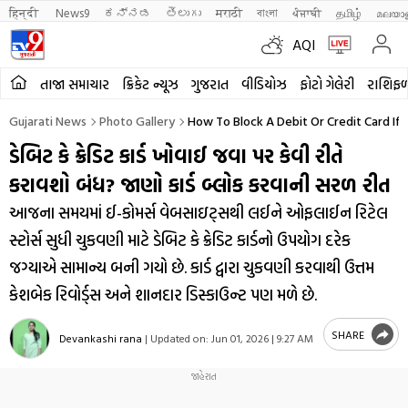
हिन्दी 
News9
ಕನ್ನಡ
తెలుగు
मराठी
বাংলা
ਪੰਜਾਬੀ
தமிழ்
മലയാ
AQI
તાજા સમાચાર
ક્રિકેટ ન્યૂઝ
ગુજરાત
વીડિયોઝ
ફોટો ગેલેરી
રાશિફ
Gujarati News
Photo Gallery
How To Block A Debit Or Credit Card If I
ડેબિટ કે ક્રેડિટ કાર્ડ ખોવાઈ જવા પર કેવી રીતે
કરાવશો બંધ? જાણો કાર્ડ બ્લોક કરવાની સરળ રીત
આજના સમયમાં ઈ-કોમર્સ વેબસાઇટ્સથી લઈને ઓફલાઈન રિટેલ
સ્ટોર્સ સુધી ચુકવણી માટે ડેબિટ કે ક્રેડિટ કાર્ડનો ઉપયોગ દરેક
જગ્યાએ સામાન્ય બની ગયો છે. કાર્ડ દ્વારા ચુકવણી કરવાથી ઉત્તમ
કેશબેક રિવોર્ડ્સ અને શાનદાર ડિસ્કાઉન્ટ પણ મળે છે.
SHARE
Devankashi rana
|
Updated on:
Jun 01, 2026 | 9:27 AM