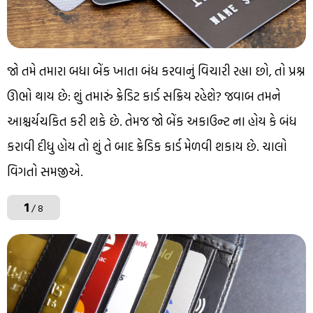
જો તમે તમારા બધા બેંક ખાતા બંધ કરવાનું વિચારી રહ્યા છો, તો પ્રશ્ન
ઊભો થાય છે: શું તમારું ક્રેડિટ કાર્ડ સક્રિય રહેશે? જવાબ તમને
આશ્ચર્યચકિત કરી શકે છે. તેમજ જો બેંક અકાઉન્ટ ના હોય કે બંધ
કરાવી દીધુ હોય તો શું તે બાદ ક્રેડિક કાર્ડ મેળવી શકાય છે. ચાલો
વિગતો સમજીએ.
1
/ 8