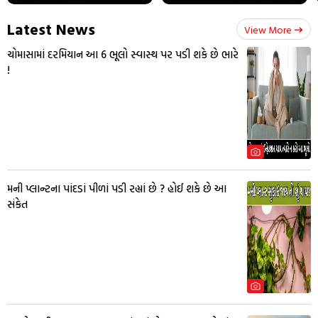
Latest News
View More
ચોમાસામાં દરમિયાન આ 6 ભૂલો સ્વાસ્થ પર પડી શકે છે ભારે
!
મની પ્લાન્ટના પાંદડાં પીળાં પડી રહ્યાં છે ? હોઈ શકે છે આ
સંકેત