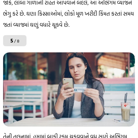
જોકે, લાંબા ગાળાની રાહત આપવાને બદલે, આ અભિગમ વ્યાજને
ભેગુ કરે છે. ઘણા કિસ્સાઓમાં, લોકો મૂળ ખરીદી કિંમત કરતાં સમય
જતાં વ્યાજમાં ઘણું વધારે ચૂકવે છે.
5
/ 8
તેની તુલનામાં, હપ્તામાં બાકી રકમ ચૂકવવાને વધુ સારો અભિગમ