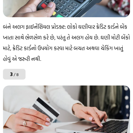
બંને અલગ ફાઈનેંશિયલ પ્રોડક્ટ: લોકો ઘણીવાર ક્રેડિટ કાર્ડને બેંક
ખાતા સાથે ભેળસેળ કરે છે, પરંતુ તે અલગ હોય છે. ઘણી મોટી બેંકો
માટે, ક્રેડિટ કાર્ડનો ઉપયોગ કરવા માટે બચત અથવા ચેકિંગ ખાતું
હોવું એ જરુરી નથી.
3
/ 8