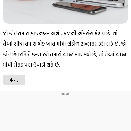
જો કોઈ તમારા કાર્ડ નંબર અને CVV ની ઍક્સેસ મેળવે છે, તો
તેઓ સીધા તમારા બેંક ખાતામાંથી ભંડોળ ટ્રાન્સફર કરી શકે છે. જો
કોઈ છેતરપિંડી કરનારને તમારો ATM PIN મળે છે, તો તેઓ ATM
માંથી રોકડ પણ ઉપાડી શકે છે.
4
/ 8