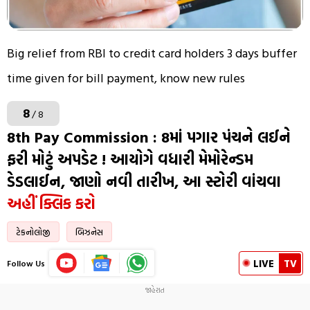
Big relief from RBI to credit card holders 3 days buffer
time given for bill payment, know new rules
8
/ 8
8th Pay Commission : 8માં પગાર પંચને લઈને
ફરી મોટું અપડેટ ! આયોગે વધારી મેમોરેન્ડમ
ડેડલાઈન, જાણો નવી તારીખ, આ સ્ટોરી વાંચવા
અહીં ક્લિક કરો
ટેકનોલોજી
બિઝનેસ
LIVE
TV
Follow Us