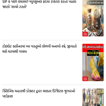
SIP કે પછી લમસમ? મ્યુચ્યુઅલ ફંડમાં રોકાણ કરતા પહેલાં
જાણો 'સાચો રસ્તો'
ટોઇલેટ ક્લીનરમાં આ વસ્તુઓ ભેળવી બનાવો સ્પ્રે, જીવાતો
થશે ઘરમાંથી ગાયબ
ક્લિનિક બહારથી ડોક્ટર દ્વારા ચાલતા ડિજિટલ જુગારનો
પર્દાફાશ