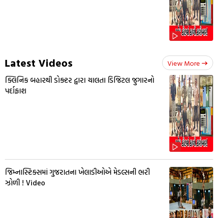
Latest Videos
View More
ક્લિનિક બહારથી ડોક્ટર દ્વારા ચાલતા ડિજિટલ જુગારનો
પર્દાફાશ
જિમ્નાસ્ટિક્સમાં ગુજરાતના ખેલાડીઓએ મેડલ્સની ભરી
ઝોળી ! Video