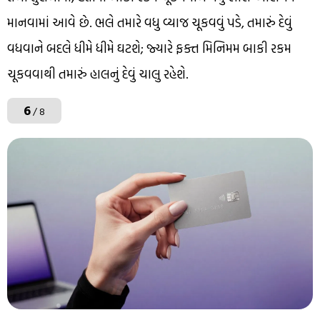
માનવામાં આવે છે. ભલે તમારે વધુ વ્યાજ ચૂકવવું પડે, તમારું દેવું
વધવાને બદલે ધીમે ધીમે ઘટશે; જ્યારે ફક્ત મિનિમમ બાકી રકમ
ચૂકવવાથી તમારું હાલનું દેવું ચાલુ રહેશે.
6
/ 8