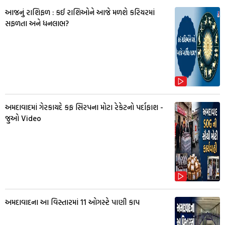
આજનું રાશિફળ : કઈ રાશિઓને આજે મળશે કરિયરમાં
સફળતા અને ધનલાભ?
અમદાવાદમાં ગેરકાયદે કફ સિરપના મોટા રેકેટનો પર્દાફાશ -
જુઓ Video
અમદાવાદના આ વિસ્તારમાં 11 ઓગસ્ટે પાણી કાપ