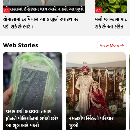
ચોમાસામાં દરમિયાન આ 6 ભૂલો સ્વાસ્થ પર
મની પ્લાન્ટના પાંદડા
પડી શકે છે ભારે !
શકે છે આ સંકેત
Web Stories
View More
વરસાદથી બચવવા તમારા
ફોનને પોલિથીનમાં લપેટો છો?
રમનદીપ સિંહનો પરિવાર
આ ભૂલ ભારે પડશે
જુઓ