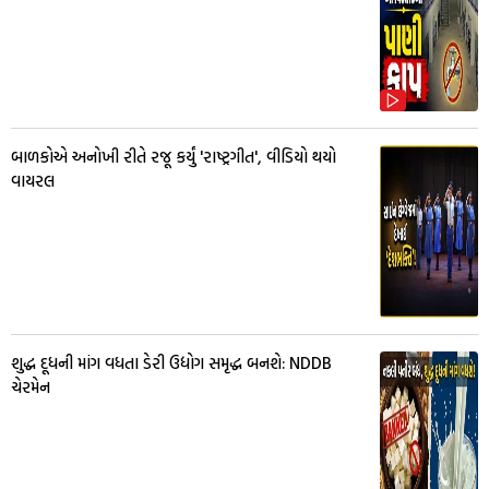
બાળકોએ અનોખી રીતે રજૂ કર્યું 'રાષ્ટ્રગીત', વીડિયો થયો
વાયરલ
શુદ્ધ દૂધની માંગ વધતા ડેરી ઉદ્યોગ સમૃદ્ધ બનશે: NDDB
ચેરમેન