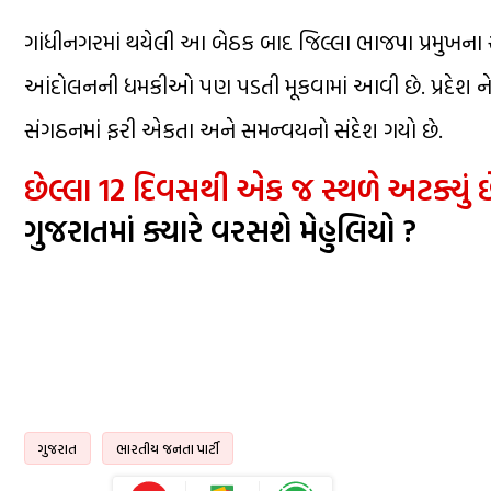
ગાંધીનગરમાં થયેલી આ બેઠક બાદ જિલ્લા ભાજપા પ્રમુખના રા
આંદોલનની ધમકીઓ પણ પડતી મૂકવામાં આવી છે. પ્રદેશ ન
સંગઠનમાં ફરી એકતા અને સમન્વયનો સંદેશ ગયો છે.
છેલ્લા 12 દિવસથી એક જ સ્થળે અટક્યું છ
ગુજરાતમાં ક્યારે વરસશે મેહુલિયો ?
ગુજરાત
ભારતીય જનતા પાર્ટી