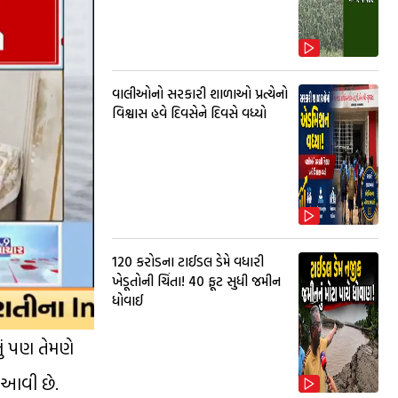
વાલીઓનો સરકારી શાળાઓ પ્રત્યેનો
વિશ્વાસ હવે દિવસેને દિવસે વધ્યો
₹120 કરોડના ટાઈડલ ડેમે વધારી
ખેડૂતોની ચિંતા! 40 ફૂટ સુધી જમીન
ધોવાઈ
ું પણ તેમણે
 આવી છે.