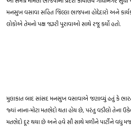
આ સમગ્ર મામલો ભાજપાના પ્રદેશ કાર્યાલય ગાંધીનગર સુધી 
મનસુખ વસાવા સહિત જિલ્લા ભાજપના હોદ્દેદારો અને કાર્યકર
લોકોએ તેમનો પક્ષ જરૂરી પુરાવાઓ સાથે રજૂ કર્યો હતો.
મુલાકાત બાદ સાંસદ મનસુખ વસાવાએ જણાવ્યું હતું કે ભારત
જ્યાં નાના-મોટા મતભેદો થતા હોય છે, પરંતુ વડીલો તેના ઉકેલ મ
મતભેદો દૂર થયા છે અને હવે સૌ સાથે મળીને પાર્ટીને વધુ 