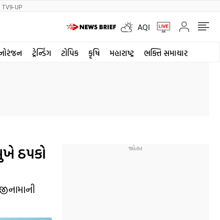
TV9-UP
AQI
નોરંજન
ટ્રેન્ડિંગ
ટોપિક
કૃષિ
મહારાષ્ટ્ર
ભક્તિ સમાચાર
ુખે ઠપકો
ાજીનામાની