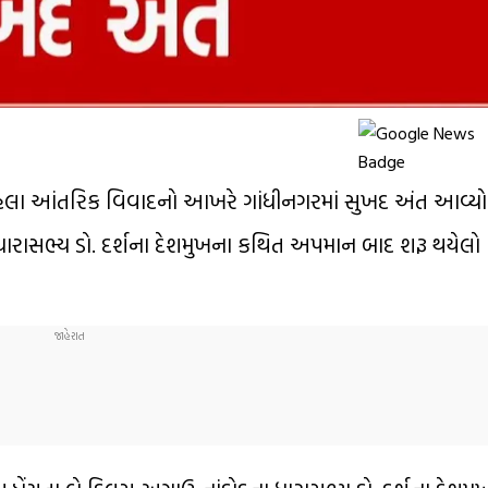
ી રહેલા આંતરિક વિવાદનો આખરે ગાંધીનગરમાં સુખદ અંત આવ્યો
 ધારાસભ્ય ડો. દર્શના દેશમુખના કથિત અપમાન બાદ શરૂ થયેલો