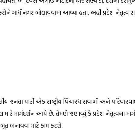
પહોંચતા બે દિવસ અગાઉ નાંદોદના ધારાસભ્ય ડો. દર્શના દેશમુ
ોને ગાંધીનગર બોલાવવામાં આવ્યા હતા. અહીં પ્રદેશ નેતૃત્વ સ
ીય જનતા પાર્ટી એક રાષ્ટ્રીય વિચારધારાવાળી અને પરિવારવાદી
ાટે માર્ગદર્શન આપે છે. તેમણે જણાવ્યું કે પ્રદેશ નેતૃત્વના માર
મજબૂત બનાવવા માટે કામ કરશે.