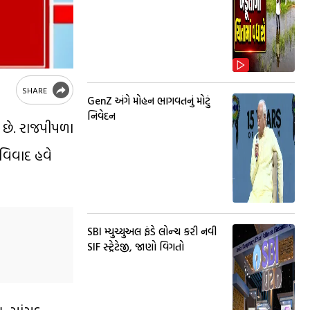
SHARE
GenZ અંગે મોહન ભાગવતનું મોટું
નિવેદન
 છે. રાજપીપળા
 વિવાદ હવે
SBI મ્યુચ્યુઅલ ફંડે લોન્ચ કરી નવી
SIF સ્ટ્રેટેજી, જાણો વિગતો