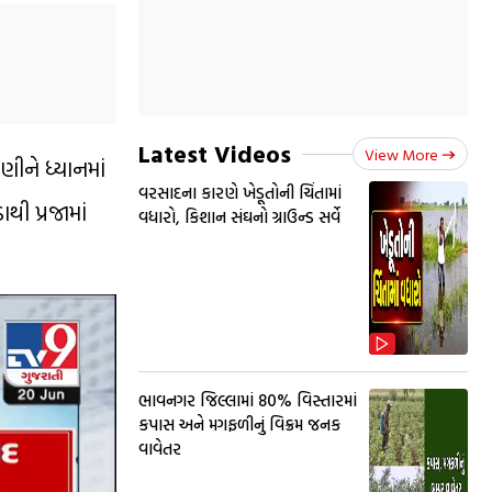
Latest Videos
View More
ણીને ધ્યાનમાં
વરસાદના કારણે ખેડૂતોની ચિંતામાં
ી પ્રજામાં
વધારો, કિશાન સંઘનો ગ્રાઉન્ડ સર્વે
ભાવનગર જિલ્લામાં 80% વિસ્તારમાં
કપાસ અને મગફળીનું વિક્રમ જનક
વાવેતર