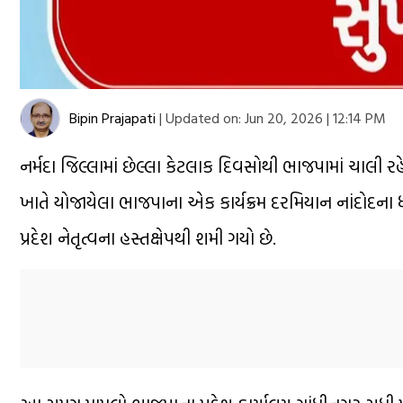
Bipin Prajapati
|
Updated on:
Jun 20, 2026 | 12:14 PM
નર્મદા જિલ્લામાં છેલ્લા કેટલાક દિવસોથી ભાજપામાં ચાલ
ખાતે યોજાયેલા ભાજપાના એક કાર્યક્રમ દરમિયાન નાંદોદના
પ્રદેશ નેતૃત્વના હસ્તક્ષેપથી શમી ગયો છે.