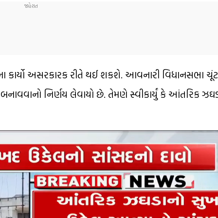
વિકાસના કાર્યો અસરકારક રીતે થઈ શકશે. આવનારી વિધાનસભા ચૂંટ
વાનો નિર્ણય લેવાયો છે. તેમણે સ્વીકાર્યું કે આંતરિક ઝઘડાથ