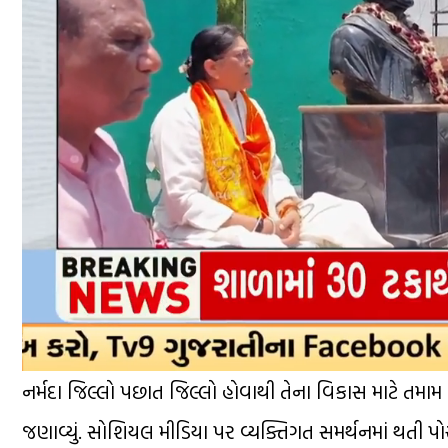
નર્મદા જિલ્લો પછાત જિલ્લો હોવાથી તેના વિકાસ માટે તમામ
જણાવ્યું. સોશિયલ મીડિયા પર વ્યક્તિગત સમર્થનમાં થતી