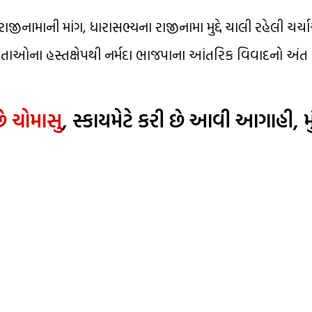
જીનામાની માંગ, ધારાસભ્યના રાજીનામા મુદ્દે ચાલી રહેલી ચર્ચ
ેતાઓના હસ્તક્ષેપથી નર્મદા ભાજપાના આંતરિક વિવાદનો અ
ે ચોમાસુ
, સ્કાયમેટે કરી છે આવી આગાહી, મ