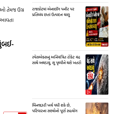
ાઓ તેમજ ઉગ્ર
રાજકોટમાં એનાલૉગ પનીર પર
પ્રતિબંધ છતાં ઉત્પાદન ચાલુ
ંત આવતા
ુંબઈ-
સ્પેસએક્સનું અનિયંત્રિત રોકેટ ચંદ્ર
સાથે અથડાયું, શુ પૃથ્વીને થશે ખતરો
બિનજરૂરી ખર્ચ વધી શકે છે,
પરિવારના સભ્યોનો પૂર્ણ સહયોગ