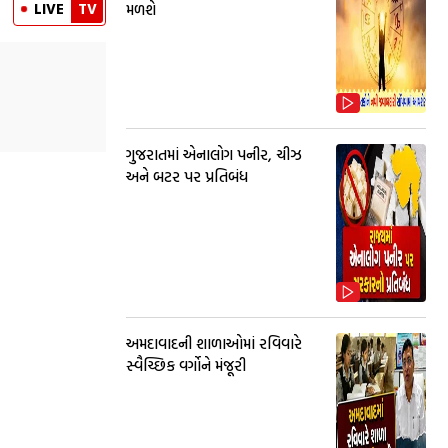
LIVE
TV
મળશે
ગુજરાતમાં એનાલોગ પનીર, ચીઝ
અને બટર પર પ્રતિબંધ
અમદાવાદની શાળાઓમાં રવિવારે
સ્વૈચ્છિક વર્ગોને મંજૂરી