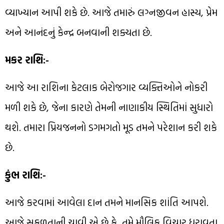
વ્યાખ્યાન આપી શકે છે. આજે તમારું લગ્નજીવન હાસ્ય, પ્રેમ
અને આનંદનું કેન્દ્ર બનવાની શક્યતા છે.
મકર રાશિ:-
આજે આ રાશિના કેટલાક બેરોજગાર વ્યક્તિઓને નોકરી
મળી શકે છે, જેના કારણે તેમની નાણાકીય સ્થિતિમાં સુધારો
થશે. તમારા પ્રિયજનનો ડગમગતો મૂડ તમને પરેશાન કરી શકે
છે.
કુંભ રાશિ:-
આજે કરવામાં આવેલા દાન તમને માનસિક શાંતિ આપશે.
આજે સફળતાની ચાવી એ છે કે, તમે મૌલિક વિચાર ધરાવતા