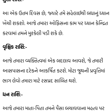
આ એક ઉત્તમ દિવસ છે, જ્યારે તમે સહેલાઈથી બધાનું ધ્યાન
ખેંચી શકશો. આજે તમારા ઓફિસના કામ પર ધ્યાન કેન્દ્રિત
કરવામાં તમને મુશ્કેલી પડી શકે છે.
વૃશ્ચિક રાશિ:-
આજે તમારા વ્યક્તિત્વમાં એક બદલાવ આવશે, જે તમારી
આસપાસના દરેકને આકર્ષિત કરશે. મોટા જૂથની પ્રવૃત્તિમાં
ભાગ લેવો તમારા માટે રસપ્રદ સાબિત થશે.
ધન રાશિ:-
આજે તમારા માતા-પિતા તમને પૈસા બચાવવાના મહત્વ પર