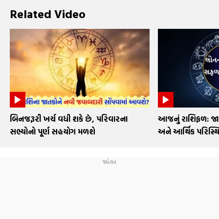
Related Video
બિનજરૂરી ખર્ચ વધી શકે છે, પરિવારના
આજનું રાશિફળ: જા
સભ્યોનો પૂર્ણ સહયોગ મળશે
અને આર્થિક પરિસ્થિ