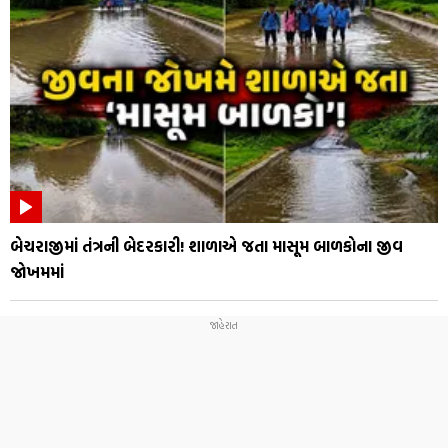
બેચરાજીમાં તંત્રની બેદરકારી! શાળાએ જતા માસૂમ બાળકોના જીવ
જોખમમાં