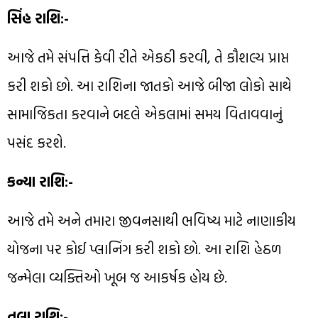
સિંહ રાશિ:-
આજે તમે સંપત્તિ કેવી રીતે એકઠી કરવી, તે કૌશલ્ય પ્રાપ્ત
કરી શકો છો. આ રાશિના જાતકો આજે બીજા લોકો સાથે
સામાજિકતા કરવાને બદલે એકલામાં સમય વિતાવવાનું
પસંદ કરશે.
કન્યા રાશિ:-
આજે તમે અને તમારા જીવનસાથી ભવિષ્ય માટે નાણાકીય
યોજના પર કોઈ પ્લાનિંગ કરી શકો છો. આ રાશિ હેઠળ
જન્મેલા વ્યક્તિઓ ખૂબ જ આકર્ષક હોય છે.
તુલા રાશિ:-