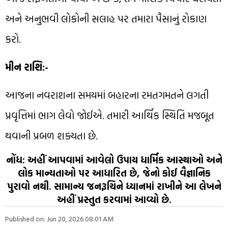
અને અનુભવી લોકોની સલાહ પર તમારા પૈસાનું રોકાણ
કરો.
મીન રાશિ:-
આજના નવરાશના સમયમાં બહારના રમતગમતને લગતી
પ્રવૃત્તિમાં ભાગ લેવો જોઈએ. તમારી આર્થિક સ્થિતિ મજબૂત
થવાની પ્રબળ શક્યતા છે.
નોંધ: અહીં આપવામાં આવેલો ઉપાય ધાર્મિક આસ્થાઓ અને
લોક માન્યતાઓ પર આધારિત છે, જેનો કોઈ વૈજ્ઞાનિક
પુરાવો નથી. સામાન્ય જનરૂચિને ધ્યાનમાં રાખીને આ લેખને
અહીં પ્રસ્તુત કરવામાં આવ્યો છે.
Published on: Jun 20, 2026 08:01 AM