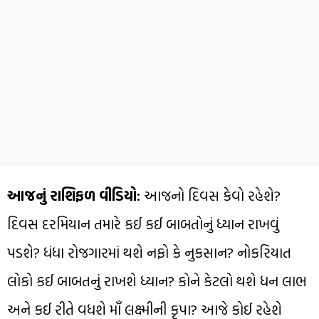
આજનું રાશિફળ વીડિયો:
આજનો દિવસ કેવો રહેશે?
દિવસ દરમિયાન તમારે કઈ કઈ બાબતોનું ધ્યાન રાખવું
પડશે? ધંધા રોજગારમાં થશે નફો કે નુકસાન? નોકરિયાત
લોકો કઈ બાબતનું રાખશે ધ્યાન? કોને કેટલો થશે ધન લાભ
અને કઈ રીતે વધશે માઁ લક્ષ્મીની કૃપા? આજે કોઈ રહેશે