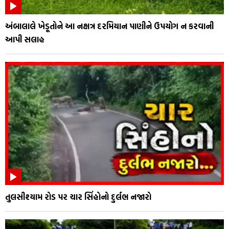
અંબાલાલે ખેડૂતોને આ નક્ષત્ર દરમિયાન પાણીને ઉપયોગ ન કરવાની
આપી સલાહ
તુલસીશ્યામ રોડ પર ચાર સિંહોનો દુર્લભ નજારો