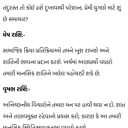
તંદુરસ્ત તો કોઈ હશે દુખાવાથી પરેશાન, પ્રેમી યુગલો માટે શું
છે સમાચાર?
મેષ રાશિ:-
સામાજિક ક્રિયા-પ્રતિક્રિયાઓ તમને ખુશ રાખશે અને
શાંતિની ભાવના પ્રદાન કરશે. ખર્ચમાં અણધાર્યો વધારો
તમારી માનસિક શાંતિને ખલેલ પહોંચાડી શકે છે.
વૃષભ રાશિ:-
અનિચ્છનીય વિચારોને તમારા મન પર હાવી થવા ન દો. શાંત
અને તણાવમુક્ત રહેવાનો પ્રયાસ કરો, કારણ કે આ તમારી
માનસિક સ્થિતિસ્થાપકતામાં વધારો કરશે.