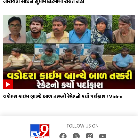
નારાયણ સાઈને સુપ્રીમ કોર્ટમાંથી રાહત નહીં
વડોદરા ક્રાઇમ બ્રાન્ચે બાળ તસ્કરી રેકેટનો કર્યો પર્દાફાશ ! Video
FOLLOW US ON