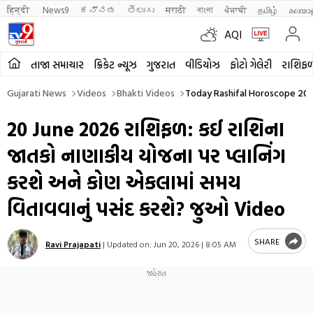
हिन्दी 
News9
ಕನ್ನಡ
తెలుగు
मराठी
বাংলা
ਪੰਜਾਬੀ
தமிழ்
മലയാ
AQI
તાજા સમાચાર
ક્રિકેટ ન્યૂઝ
ગુજરાત
વીડિયોઝ
ફોટો ગેલેરી
રાશિફ
Gujarati News
Videos
Bhakti Videos
Today Rashifal Horoscope 20 
20 June 2026 રાશિફળ: કઈ રાશિના
જાતકો નાણાકીય યોજના પર પ્લાનિંગ
કરશે અને કોણ એકલામાં સમય
વિતાવવાનું પસંદ કરશે? જુઓ Video
SHARE
Ravi Prajapati
|
Updated on:
Jun 20, 2026 | 8:05 AM