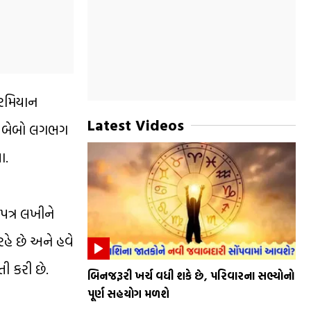
દરમિયાન
Latest Videos
લી બેબો લગભગ
ા.
 પત્ર લખીને
 રહે છે અને હવે
તી કરી છે.
બિનજરૂરી ખર્ચ વધી શકે છે, પરિવારના સભ્યોનો
પૂર્ણ સહયોગ મળશે