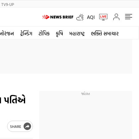
TV9-UP
AQI
નોરંજન
ટ્રેન્ડિંગ
ટોપિક
કૃષિ
મહારાષ્ટ્ર
ભક્તિ સમાચાર
વા પતિએ
SHARE