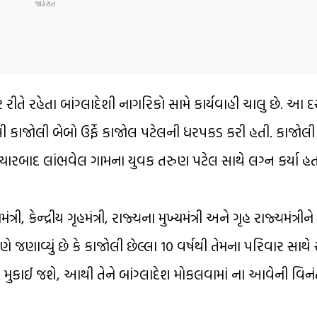
રીતે રહેતા બાંગ્લાદેશી નાગરિકો સામે કાર્યવાહી ચાલુ છે. આ 
ાસી કાજોલી બેબો ઉર્ફે કાજોલ પટેલની ધરપકડ કરી હતી. કાજો
 ત્યારબાદ લાંભવેલ ગામના યુવક તરુણ પટેલ સાથે લગ્ન કર્યા હત
કેન્દ્રીય ગૃહમંત્રી, રાજ્યના મુખ્યમંત્રી અને ગૃહ રાજ્યમંત્રીને
મણે જણાવ્યું છે કે કાજોલી છેલ્લા 10 વર્ષથી તેમના પરિવાર સાથે
ાં મુકાઈ જશે, આથી તેને બાંગ્લાદેશ મોકલવામાં ના આવેની વિનં