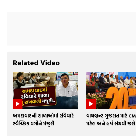
Related Video
અમદાવાદની શાળાઓમાં રવિવારે
વાયબ્રન્ટ ગુજરાત માટે CM ભ
સ્વૈચ્છિક વર્ગોને મંજૂરી
પટેલ અને હર્ષ સંઘવી જશે