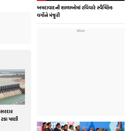
અમદાવાદની શાળાઓમાં રવિવારે સ્વૈચ્છિક
વર્ગોને મંજૂરી
 સરદાર
 ટકા પાણી