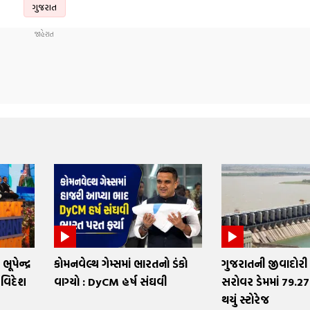
ગુજરાત
ૂપેન્દ્ર
કોમનવેલ્થ ગેમ્સમાં ભારતનો ડંકો
ગુજરાતની જીવાદોરી
 વિદેશ
વાગ્યો : DyCM હર્ષ સંઘવી
સરોવર ડેમમાં 79.27
થયું સ્ટોરેજ