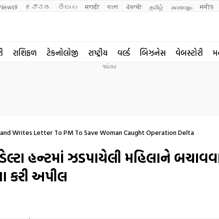
News9
ಕನ್ನಡ
తెలుగు
मराठी
বাংলা
ਪੰਜਾਬੀ
தமிழ்
മലയാളം
मनी9
રી
રાશિફળ
ટેકનોલોજી
રાષ્ટ્રીય
વર્લ્ડ
બિઝનેસ
વેબસ્ટોરી
મ
and Writes Letter To PM To Save Woman Caught Operation Delta
્ટા હન્ટમાં ઝડપાયેલી મહિલાને બચાવ
રવા કરી અપીલ