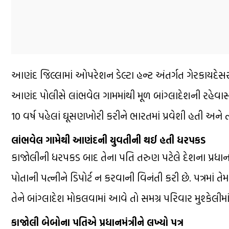
આણંદ જિલ્લામાં ઓપરેશન ડેલ્ટા હન્ટ અંતર્ગત ગેરકાયદેસર 
આણંદ પોલીસે લાંભવેલ ગામમાંથી મૂળ બાંગ્લાદેશની રહેવ
10 વર્ષ પહેલાં ઘૂસણખોરી કરીને ભારતમાં પ્રવેશી હતી અને
લાંભવેલ ગામેથી આણંદની યુવતીની થઈ હતી ધરપકડ
કાજોલીની ધરપકડ બાદ તેના પતિ તરુણ પટેલે દેશના પ્રધાનમંત્રી, 
પોતાની પત્નીને ડિપોર્ટ ન કરવાની વિનંતી કરી છે. પત્રમાં તે
તેને બાંગ્લાદેશ મોકલવામાં આવે તો સમગ્ર પરિવાર મુશ્કેલીમ
કાજોલી બેબોના પતિએ પ્રધાનમંત્રીને લખ્યો પત્ર