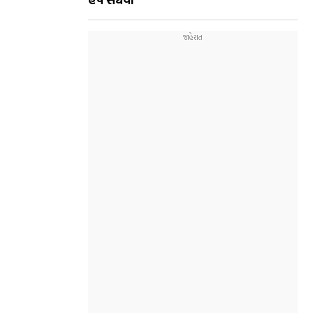
હર્ષ સંઘવી