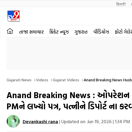
हिन्दी 
તાજા સમાચાર
ક્રિકેટ ન્યૂઝ
ગુજરાત
વીડિયોઝ
ફોટો ગેલે
Gujarati News
Videos
Gujarat Videos
Anand Breaking News Husb
Anand Breaking News : ઓપરેશન ડેલ
PMને લખ્યો પત્ર, પત્નીને ડિપોર્ટ ના ક
Devankashi rana
|
Updated on:
Jun 19, 2026 | 1:34 PM