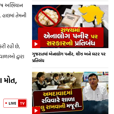
વિશેષ અભિયાન
 હાલમાં તેમની
રી રહી છે,
ગુજરાતમાં એનાલોગ પનીર, ચીઝ અને બટર પર
ાવાળાઓ દ્વારા
પ્રતિબંધ
ા મોત,
LIVE
TV