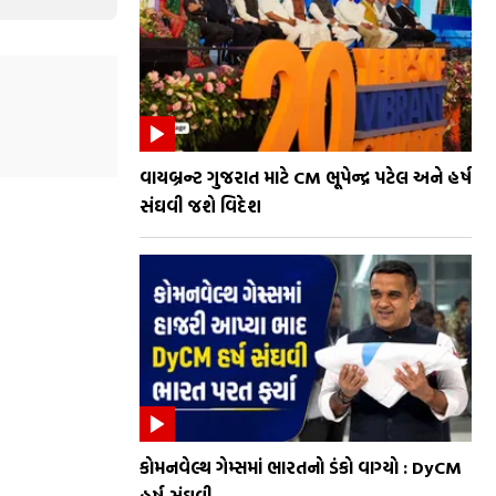
વાયબ્રન્ટ ગુજરાત માટે CM ભૂપેન્દ્ર પટેલ અને હર્ષ
સંઘવી જશે વિદેશ
કોમનવેલ્થ ગેમ્સમાં ભારતનો ડંકો વાગ્યો : DyCM