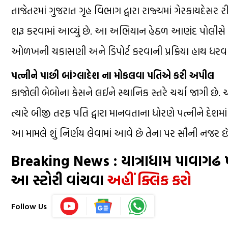
તાજેતરમાં ગુજરાત ગૃહ વિભાગ દ્વારા રાજ્યમાં ગેરકાયદેસર
શરૂ કરવામાં આવ્યું છે. આ અભિયાન હેઠળ આણંદ પોલીસે અત
ઓળખની ચકાસણી અને ડિપોર્ટ કરવાની પ્રક્રિયા હાથ ધરવા
પત્નીને પાછી બાંગ્લાદેશ ના મોકલવા પતિએ કરી અપીલ
કાજોલી બેબોના કેસને લઈને સ્થાનિક સ્તરે ચર્ચા જાગી છે
ત્યારે બીજી તરફ પતિ દ્વારા માનવતાના ધોરણે પત્નીને દેશમા
આ મામલે શું નિર્ણય લેવામાં આવે છે તેના પર સૌની નજર છે
Breaking News : યાત્રાધામ પાવાગઢ 
આ સ્ટોરી વાંચવા
અહીં ક્લિક કરો
Follow Us