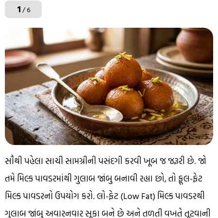
1
/ 6
સૌથી પહેલા સાચી સામગ્રીની પસંદગી કરવી ખૂબ જ જરૂરી છે. જો
તમે મિલ્ક પાવડરમાંથી ગુલાબ જાંબુ બનાવી રહ્યા છો, તો ફૂલ-ફેટ
મિલ્ક પાવડરનો ઉપયોગ કરો. લો-ફેટ (Low Fat) મિલ્ક પાવડરથી
ગુલાબ જાંબુ અવારનવાર સૂકા બને છે અને તળતી વખતે તૂટવાની