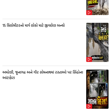
15 કિલોમીટરનો માર્ગ લોકો માટે જીવલેણ બન્યો
અમરેલી, જૂનાગઢ અને ગીર સોમનાથમાં રસ્તાઓ પર સિંહોના
આંટાફેરા