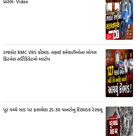
પ્રારંભ- Video
રાજકોટ RMC VRS કૌભાંડ: સફાઈ કર્મચારીઓના બોગસ
ફિટનેસ સર્ટિફિકેટનો આરોપ
પૂર વચ્ચે ઝાડ પર ફસાયેલા 25-30 વાનરોનું દિલધડક રેસ્ક્યૂ