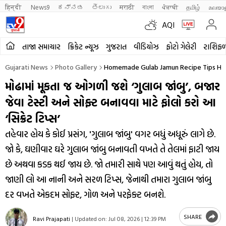
हिन्दी 
News9
ಕನ್ನಡ
తెలుగు
मराठी
বাংলা
ਪੰਜਾਬੀ
தமிழ்
മലയാ
AQI
તાજા સમાચાર
ક્રિકેટ ન્યૂઝ
ગુજરાત
વીડિયોઝ
ફોટો ગેલેરી
રાશિફ
Gujarati News
Photo Gallery
Homemade Gulab Jamun Recipe Tips How 
મોઢામાં મૂકતા જ ઓગળી જશે ‘ગુલાબ જાંબુ’, બજાર
જેવા ટેસ્ટી અને સોફ્ટ બનાવવા માટે ફોલો કરો આ
‘સિક્રેટ ટિપ્સ’
તહેવાર હોય કે કોઈ પ્રસંગ, 'ગુલાબ જાંબુ' વગર બધું અધૂરું લાગે છે.
જો કે, ઘણીવાર ઘરે ગુલાબ જાંબુ બનાવતી વખતે તે તેલમાં ફાટી જાય
છે અથવા કડક થઈ જાય છે. જો તમારી સાથે પણ આવું થતું હોય, તો
જાણી લો આ નાની અને સરળ ટિપ્સ, જેનાથી તમારા ગુલાબ જાંબુ
દર વખતે એકદમ સોફ્ટ, ગોળ અને પરફેક્ટ બનશે.
SHARE
Ravi Prajapati
|
Updated on:
Jul 08, 2026 | 12:39 PM