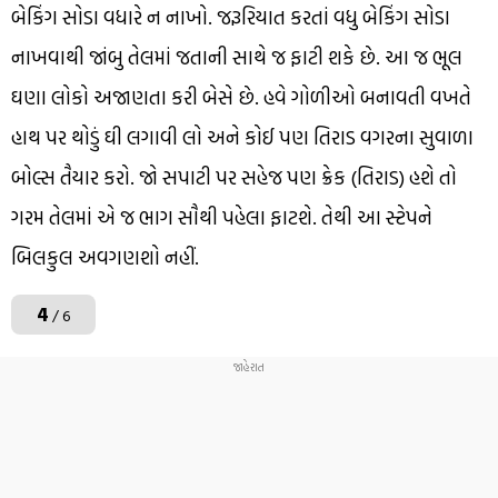
બેકિંગ સોડા વધારે ન નાખો. જરૂરિયાત કરતાં વધુ બેકિંગ સોડા
નાખવાથી જાંબુ તેલમાં જતાની સાથે જ ફાટી શકે છે. આ જ ભૂલ
ઘણા લોકો અજાણતા કરી બેસે છે. હવે ગોળીઓ બનાવતી વખતે
હાથ પર થોડું ઘી લગાવી લો અને કોઈ પણ તિરાડ વગરના સુવાળા
બોલ્સ તૈયાર કરો. જો સપાટી પર સહેજ પણ ક્રેક (તિરાડ) હશે તો
ગરમ તેલમાં એ જ ભાગ સૌથી પહેલા ફાટશે. તેથી આ સ્ટેપને
બિલકુલ અવગણશો નહીં.
4
/ 6