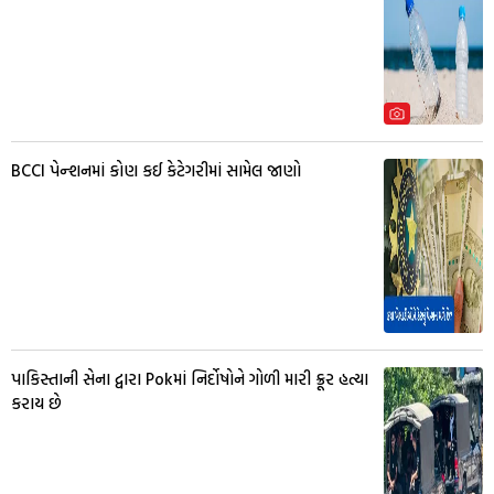
BCCI પેન્શનમાં કોણ કઈ કેટેગરીમાં સામેલ જાણો
પાકિસ્તાની સેના દ્વારા Pokમાં નિર્દોષોને ગોળી મારી ક્રૂર હત્યા
કરાય છે