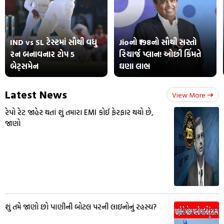
IND vs SL ટેસ્ટમાં સૌથી વધુ
Jioનો ₹198નો સૌથી સસ્તો
રન બનાવનાર ટોપ 5
રિચાર્જ પ્લાન! ઓછી કિંમતે
બેટ્સમેન
ઘણા લાભ
Latest News
View More
રેપો રેટ જાહેર થતાં શું તમારા EMI કોઈ ફેરફાર થયો છે,
જાણો
શું તમે જાણો છો પાણીની બોટલ પરની લાઇનોનું રહસ્ય?