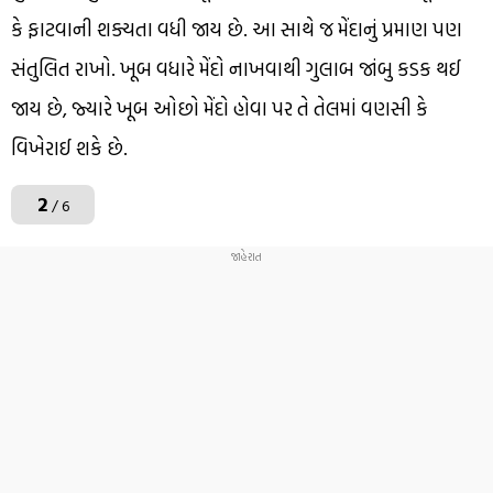
કે ફાટવાની શક્યતા વધી જાય છે. આ સાથે જ મેંદાનું પ્રમાણ પણ
સંતુલિત રાખો. ખૂબ વધારે મેંદો નાખવાથી ગુલાબ જાંબુ કડક થઈ
જાય છે, જ્યારે ખૂબ ઓછો મેંદો હોવા પર તે તેલમાં વણસી કે
વિખેરાઈ શકે છે.
2
/ 6