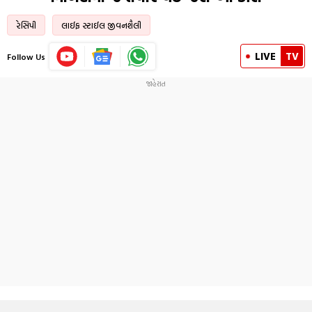
રેસિપી
લાઈફ સ્ટાઈલ જીવનશૈલી
LIVE
TV
Follow Us