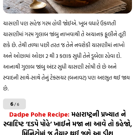
ચાસણી પણ સહેજ ગરમ હોવી જોઈએ. ખૂબ વધારે ઉકળતી
ચાસણીમાં ગરમ ગુલાબ જાંબુ નાખવાથી તે અચાનક ફૂલીને તૂટી
શકે છે. તેથી તળ્યા પછી તરત જ તેને નવશેકી ચાસણીમાં નાખો
અને ઓછામાં ઓછા 2 થી 3 કલાક સુધી તેને ડૂબેલા રહેવા દો.
આનાથી ગુલાબ જાંબુ અંદર સુધી ચાસણી સોષી લે છે અને
સ્વાદની સાથે-સાથે તેનું ટેક્સચર (બનાવટ) પણ અદભુત થઈ જાય
છે.
6
/ 6
Dadpe Pohe Recipe:
મહારાષ્ટ્રની પ્રખ્યાત ને
સ્વાદિષ્ટ ‘દડપે પોહે’ ખાઈને મજા ના આવે તો કહેજો,
મિનિટોમાં જ તૈયાર થઈ જશે આ ડીશ