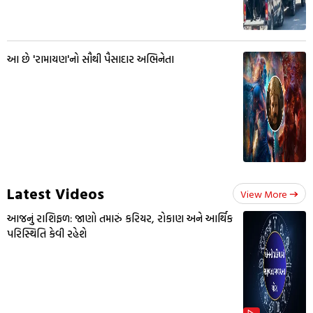
આ છે 'રામાયણ'નો સૌથી પૈસાદાર અભિનેતા
Latest Videos
View More
આજનું રાશિફળ: જાણો તમારું કરિયર, રોકાણ અને આર્થિક
પરિસ્થિતિ કેવી રહેશે