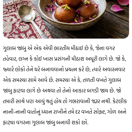
ગુલાબ જાંબુ એ એક એવી ભારતીય મીઠાઈ છે કે, જેના વગર
તહેવાર, લગ્ન કે કોઈ ખાસ પ્રસંગની મીઠાશ અધૂરી લાગે છે. જો કે,
જ્યારે લોકો તેને ઘરે બનાવવાનો પ્રયત્ન કરે છે, ત્યારે અવારનવાર
એક સમસ્યા સામે આવે છે. સમસ્યા એ કે, તળતી વખતે ગુલાબ
જાંબુ ફાટવા લાગે છે અથવા તો તેનો આકાર બગડી જાય છે. જો
તમારી સાથે પણ આવું થતું હોય તો ગભરાવાની જરૂર નથી. કેટલીક
નાની-નાની વાતોનું ધ્યાન રાખીને તમે દર વખતે સોફ્ટ, ગોળ અને
ફાટ્યા વગરના ગુલાબ જાંબુ બનાવી શકો છો.