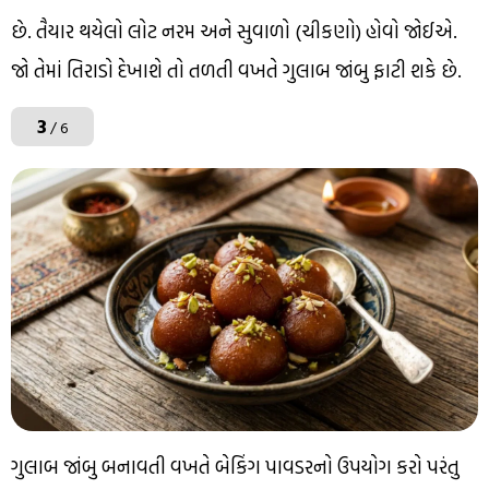
છે. તૈયાર થયેલો લોટ નરમ અને સુવાળો (ચીકણો) હોવો જોઈએ.
જો તેમાં તિરાડો દેખાશે તો તળતી વખતે ગુલાબ જાંબુ ફાટી શકે છે.
3
/ 6
ગુલાબ જાંબુ બનાવતી વખતે બેકિંગ પાવડરનો ઉપયોગ કરો પરંતુ