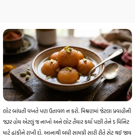
લોટ બાંધતી વખતે પણ ઉતાવળ ન કરો. મિશ્રણમાં જેટલા પ્રવાહીની
જરૂર હોય એટલું જ નાખો અને લોટ તૈયાર કર્યા પછી તેને 5 મિનિટ
માટે ઢાંકીને રાખી દો. આનાથી બધી સામગ્રી સારી રીતે સેટ થઈ જાય