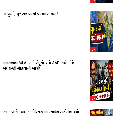
લો જુઓ, ગુજરાત પરથી વાદળો ગાયબ..!
માંગરોળના MLA સામે ખેડૂતો અને AAP કાર્યકરોને
અપશબ્દો બોલવાનો આરોપ
હવે રાજકોટ એઈમ્સ હોસ્પિટલમાં સ્પાઈન સર્જરીનો થયો