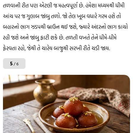
તળવાની રીત પણ એટલી જ મહત્વપૂર્ણ છે. હંમેશા મધ્યમથી ધીમી
આંચ પર જ ગુલાબ જાંબુ તળો. જો તેલ ખૂબ વધારે ગરમ હશે તો
બહારનો ભાગ ઝડપથી બ્રાઉન થઈ જશે, જ્યારે અંદરનો ભાગ કાચો
રહી જશે અને જાંબુ ફાટી શકે છે. તળતી વખતે તેને ધીમે-ધીમે
ફેરવતા રહો, જેથી તે ચારેય બાજુથી સરખી રીતે ચડી જાય.
5
/ 6