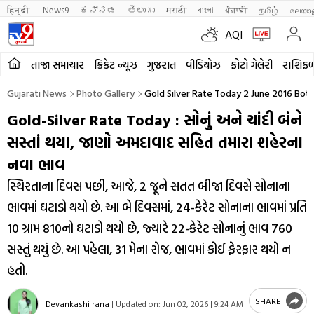
हिन्दी 
News9
ಕನ್ನಡ
తెలుగు
मराठी
বাংলা
ਪੰਜਾਬੀ
தமிழ்
മലയാ
AQI
તાજા સમાચાર
ક્રિકેટ ન્યૂઝ
ગુજરાત
વીડિયોઝ
ફોટો ગેલેરી
રાશિફ
Gujarati News
Photo Gallery
Gold Silver Rate Today 2 June 2016 Bo
Gold-Silver Rate Today : સોનું અને ચાંદી બંને
સસ્તાં થયા, જાણો અમદાવાદ સહિત તમારા શહેરના
નવા ભાવ
સ્થિરતાના દિવસ પછી, આજે, 2 જૂને સતત બીજા દિવસે સોનાના
ભાવમાં ઘટાડો થયો છે. આ બે દિવસમાં, 24-કેરેટ સોનાના ભાવમાં પ્રતિ
10 ગ્રામ ₹810નો ઘટાડો થયો છે, જ્યારે 22-કેરેટ સોનાનું ભાવ ₹760
સસ્તું થયું છે. આ પહેલા, 31 મેના રોજ, ભાવમાં કોઈ ફેરફાર થયો ન
હતો.
SHARE
Devankashi rana
|
Updated on:
Jun 02, 2026 | 9:24 AM