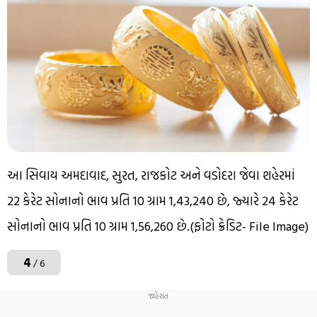
આ સિવાય અમદાવાદ, સુરત, રાજકોટ અને વડોદરા જેવા શહેરમાં
22 કેરેટ સોનાનો ભાવ પ્રતિ 10 ગ્રામ ₹1,43,240 છે, જ્યારે 24 કેરેટ
સોનાનો ભાવ પ્રતિ 10 ગ્રામ ₹1,56,260 છે.(ફોટો ક્રેડિટ- File Image)
4
/ 6