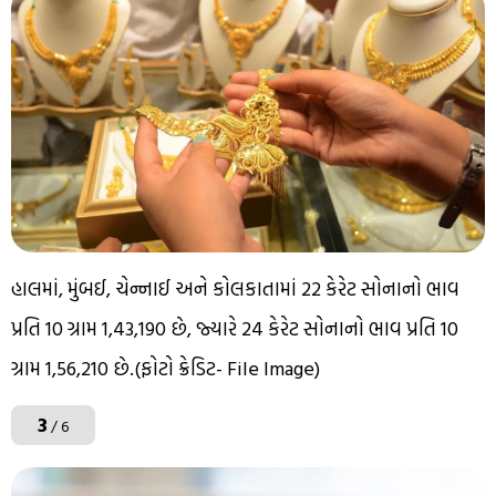
હાલમાં, મુંબઈ, ચેન્નાઈ અને કોલકાતામાં 22 કેરેટ સોનાનો ભાવ
પ્રતિ 10 ગ્રામ ₹1,43,190 છે, જ્યારે 24 કેરેટ સોનાનો ભાવ પ્રતિ 10
ગ્રામ ₹1,56,210 છે.(ફોટો ક્રેડિટ- File Image)
3
/ 6