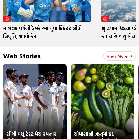
માત્ર 25 વર્ષની ઉંમરે આ યુવા ક્રિકેટરે લીધી
શું હવામાં ઉડતા પ્લે
નિવૃત્તિ, જાણો કેમ
કપાય છે ? શું હોય 
Web Stories
View More
સૌથી વધુ ટેસ્ટ મેચ રમનાર
ચોમાસાની ઋતુમાં કઈ