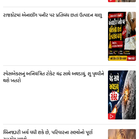
રાજકોટમાં એનાલૉગ પનીર પર પ્રતિબંધ છતાં ઉત્પાદન ચાલુ
સ્પેસએક્સનું અનિયંત્રિત રોકેટ ચંદ્ર સાથે અથડાયું, શુ પૃથ્વીને
થશે ખતરો
બિનજરૂરી ખર્ચ વધી શકે છે, પરિવારના સભ્યોનો પૂર્ણ