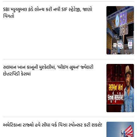
SBI મ્યુચ્યુઅલ ફંડે લોન્ચ કરી નવી SIF સ્ટ્રેટેજી, જાણો
વિગતો
સલમાન ખાન કાનૂની મુશ્કેલીમાં, 'બીઇંગ હ્યુમન' જ્વેલરી
છેતરપિંડી કેસમાં
અમેરિકાના રાજ્યો હવે સીધા વર્ક વિઝા સ્પોન્સર કરી શકશે!