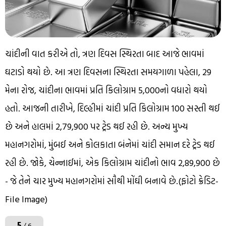
ચાંદીની વાત કરીએ તો, ત્રણ દિવસ સ્થિરતા બાદ આજે ભાવમાં
ઘટાડો થયો છે. આ ત્રણ દિવસના સ્થિરતા સમયગાળા પહેલા, 29
મેના રોજ, ચાંદીના ભાવમાં પ્રતિ કિલોગ્રામ ₹5,000નો વધારો થયો
હતો. આજની તારીખે, દિલ્હીમાં ચાંદી પ્રતિ કિલોગ્રામ ₹100 સસ્તી થઈ
છે અને હાલમાં ₹2,79,900 પર ટ્રેડ થઈ રહી છે. અન્ય મુખ્ય
મહાનગરોમાં, મુંબઈ અને કોલકાતા બંનેમાં ચાંદી સમાન દરે ટ્રેડ થઈ
રહી છે. જોકે, ચેન્નાઈમાં, એક કિલોગ્રામ ચાંદીનો ભાવ ₹2,89,900 છે
- જે તેને ચાર મુખ્ય મહાનગરોમાં સૌથી મોંઘી બનાવે છે.(ફોટો ક્રેડિટ-
File Image)
5
/ 6