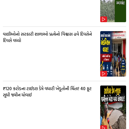
વાલીઓનો સરકારી શાળાઓ પ્રત્યેનો વિશ્વાસ હવે દિવસેને
દિવસે વધ્યો
₹120 કરોડના ટાઈડલ ડેમે વધારી ખેડૂતોની ચિંતા! 40 ફૂટ
સુધી જમીન ધોવાઈ