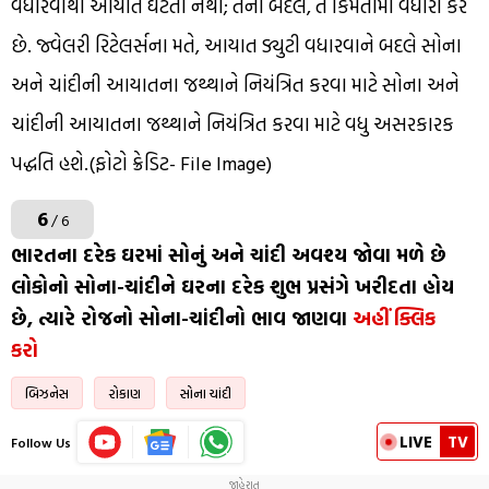
વધારવાથી આયાત ઘટતી નથી; તેના બદલે, તે કિંમતોમાં વધારો કરે
છે. જ્વેલરી રિટેલર્સના મતે, આયાત ડ્યુટી વધારવાને બદલે સોના
અને ચાંદીની આયાતના જથ્થાને નિયંત્રિત કરવા માટે સોના અને
ચાંદીની આયાતના જથ્થાને નિયંત્રિત કરવા માટે વધુ અસરકારક
પદ્ધતિ હશે.(ફોટો ક્રેડિટ- File Image)
6
/ 6
ભારતના દરેક ઘરમાં સોનું અને ચાંદી અવશ્ય જોવા મળે છે
લોકોનો સોના-ચાંદીને ઘરના દરેક શુભ પ્રસંગે ખરીદતા હોય
છે, ત્યારે રોજનો સોના-ચાંદીનો ભાવ જાણવા
અહીં ક્લિક
કરો
બિઝનેસ
રોકાણ
સોના ચાંદી
LIVE
TV
Follow Us