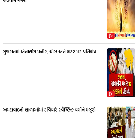
સહયોગ મળશે
ગુજરાતમાં એનાલોગ પનીર, ચીઝ અને બટર પર પ્રતિબંધ
અમદાવાદની શાળાઓમાં રવિવારે સ્વૈચ્છિક વર્ગોને મંજૂરી