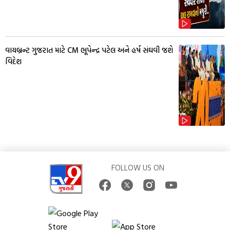
વાયબ્રન્ટ ગુજરાત માટે CM ભૂપેન્દ્ર પટેલ અને હર્ષ સંઘવી જશે
વિદેશ
FOLLOW US ON