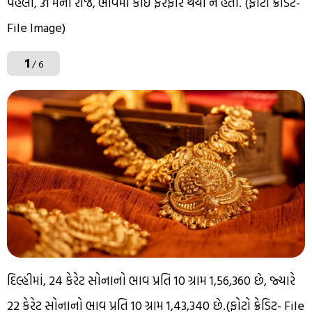
પહેલા, 31 મેના રોજ, ભાવમાં કોઈ ફેરફાર થયો ન હતો. (ફોટો ક્રેડિટ-
File Image)
1
/ 6
દિલ્હીમાં, 24 કેરેટ સોનાનો ભાવ પ્રતિ 10 ગ્રામ ₹1,56,360 છે, જ્યારે
22 કેરેટ સોનાનો ભાવ પ્રતિ 10 ગ્રામ ₹1,43,340 છે.(ફોટો ક્રેડિટ- File