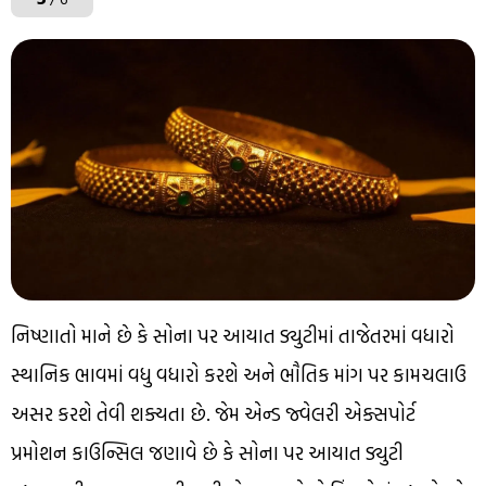
નિષ્ણાતો માને છે કે સોના પર આયાત ડ્યુટીમાં તાજેતરમાં વધારો
સ્થાનિક ભાવમાં વધુ વધારો કરશે અને ભૌતિક માંગ પર કામચલાઉ
અસર કરશે તેવી શક્યતા છે. જેમ એન્ડ જ્વેલરી એક્સપોર્ટ
પ્રમોશન કાઉન્સિલ જણાવે છે કે સોના પર આયાત ડ્યુટી