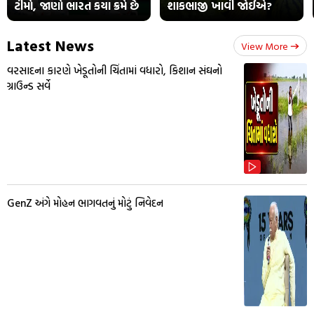
ટીમો, જાણો ભારત કયા ક્રમે છે
શાકભાજી ખાવી જોઈએ?
Latest News
View More
વરસાદના કારણે ખેડૂતોની ચિંતામાં વધારો, કિશાન સંઘનો
ગ્રાઉન્ડ સર્વે
GenZ અંગે મોહન ભાગવતનું મોટું નિવેદન