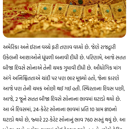
અમેરિકા અને ઈરાન વચ્ચે ફરી તણાવ વધ્યો છે. જેણે રાજદ્વારી
ઉકેલની આશાઓને ધૂંધળી બનાવી દીધી છે. પરિણામે, આજે સતત
બીજા દિવસે સોનાએ તેની ચમક ગુમાવી દીધી છે. ઔદ્યોગિક માંગ
અંગે અનિશ્ચિતતાએ ચાંદી પર પણ ભાર મૂક્યો હતો, જેના કારણે
આજે પણ તેની ચમક ઓછી થઈ ગઈ હતી. સ્થિરતાના દિવસ પછી,
આજે, 2 જૂને સતત બીજા દિવસે સોનાના ભાવમાં ઘટાડો થયો છે.
આ બે દિવસમાં, 24-કેરેટ સોનાના ભાવમાં પ્રતિ 10 ગ્રામ ₹810નો
ઘટાડો થયો છે, જ્યારે 22-કેરેટ સોનાનું ભાવ ₹760 સસ્તું થયું છે. આ