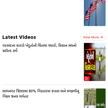
Latest Videos
View More
વરસાદના કારણે ખેડૂતોની ચિંતામાં વધારો, કિશાન સંઘનો
ગ્રાઉન્ડ સર્વે
ભાવનગર જિલ્લામાં 80% વિસ્તારમાં કપાસ અને મગફળીનું
વિક્રમ જનક વાવેતર