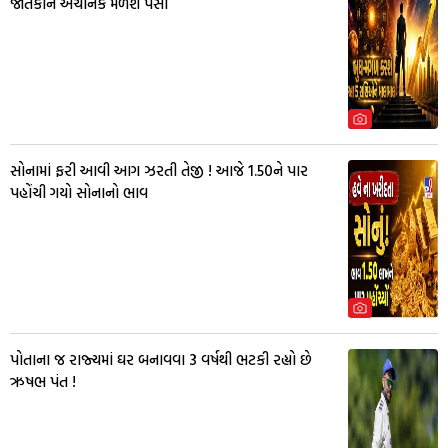
જાતકોને અચાનક મળશે પૈસા
સોનામાં ફરી આવી આગ ઝરતી તેજી ! આજે 1.50ને પાર
પહોંચી ગયો સોનાનો ભાવ
પોતાના જ રાજ્યમાં ઘર બનાવવા 3 વર્ષથી ભટકી રહ્યો છે
ઋષભ પંત !