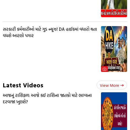
સરકારી કર્મચારીઓ માટે ગુડ ન્યૂઝ! DA હાઈકમાં વધારો થતા
વધશે આટલો પગાર
Latest Videos
View More
આજનું રાશિફળ: આજે કઈ રાશિના જાતકો માટે ભાગ્યના
દરવાજા ખુલશે?