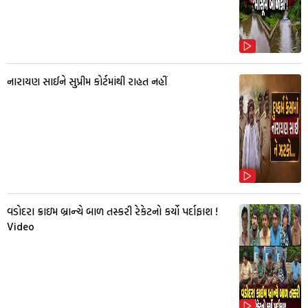
નારાયણ સાઈને સુપ્રીમ કોર્ટમાંથી રાહત નહીં
વડોદરા ક્રાઇમ બ્રાન્ચે બાળ તસ્કરી રેકેટનો કર્યો પર્દાફાશ !
Video