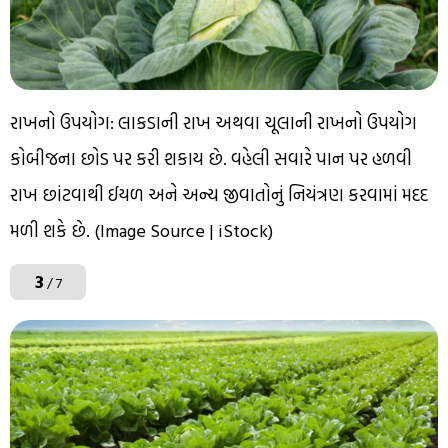
રાખનો ઉપયોગ: લાકડાની રાખ અથવા ચૂલાની રાખનો ઉપયોગ
કોબીજના છોડ પર કરી શકાય છે. વહેલી સવારે પાન પર હળવી
રાખ છાંટવાથી ઈયળ અને અન્ય જીવાતોનું નિયંત્રણ કરવામાં મદદ
મળી શકે છે. (Image Source | iStock)
3
/ 7