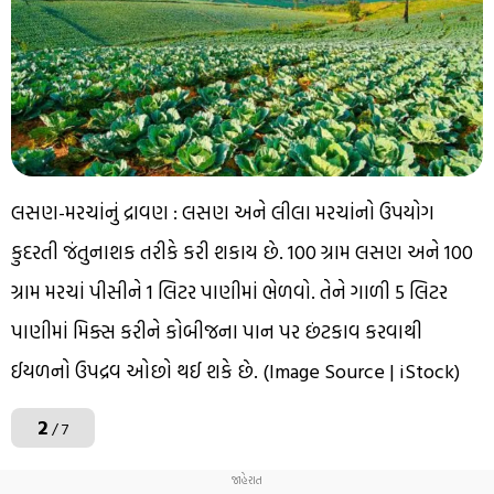
લસણ-મરચાંનું દ્રાવણ : લસણ અને લીલા મરચાંનો ઉપયોગ
કુદરતી જંતુનાશક તરીકે કરી શકાય છે. 100 ગ્રામ લસણ અને 100
ગ્રામ મરચાં પીસીને 1 લિટર પાણીમાં ભેળવો. તેને ગાળી 5 લિટર
પાણીમાં મિક્સ કરીને કોબીજના પાન પર છંટકાવ કરવાથી
ઈયળનો ઉપદ્રવ ઓછો થઈ શકે છે. (Image Source | iStock)
2
/ 7