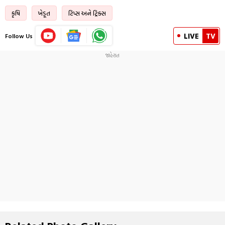
કૃષિ
ખેડૂત
ટિપ્સ અને ટ્રિક્સ
LIVE
TV
Follow Us