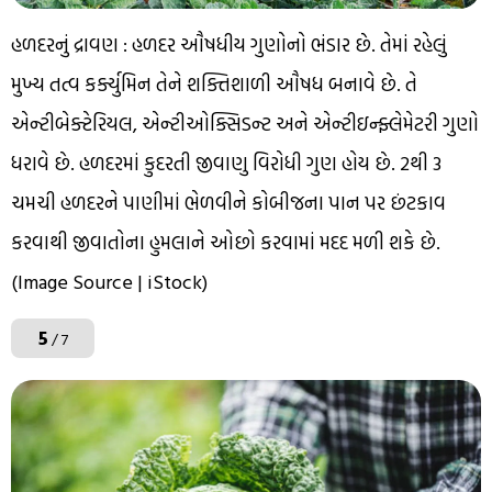
હળદરનું દ્રાવણ : હળદર ઔષધીય ગુણોનો ભંડાર છે. તેમાં રહેલું
મુખ્ય તત્વ કર્ક્યુમિન તેને શક્તિશાળી ઔષધ બનાવે છે. તે
એન્ટીબેક્ટેરિયલ, એન્ટીઓક્સિડન્ટ અને એન્ટીઇન્ફ્લેમેટરી ગુણો
ધરાવે છે. હળદરમાં કુદરતી જીવાણુ વિરોધી ગુણ હોય છે. 2થી 3
ચમચી હળદરને પાણીમાં ભેળવીને કોબીજના પાન પર છંટકાવ
કરવાથી જીવાતોના હુમલાને ઓછો કરવામાં મદદ મળી શકે છે.
(Image Source | iStock)
5
/ 7