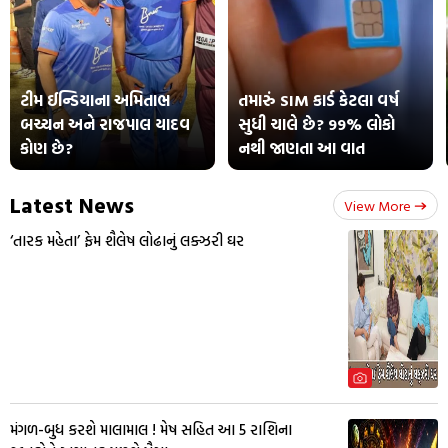
ટીમ ઈન્ડિયાના અમિતાભ
તમારું SIM કાર્ડ કેટલા વર્ષ
બચ્ચન અને રાજપાલ યાદવ
સુધી ચાલે છે? 99% લોકો
કોણ છે?
નથી જાણતા આ વાત
Latest News
View More
‘તારક મહેતા’ ફેમ શૈલેષ લોઢાનું લક્ઝરી ઘર
મંગળ-બુધ કરશે માલામાલ ! મેષ સહિત આ 5 રાશિના