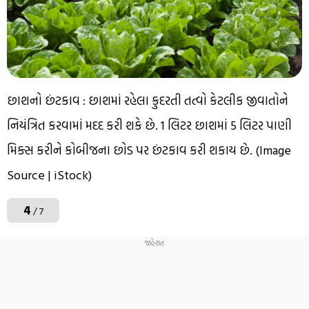
છાશનો છંટકાવ : છાશમાં રહેલા કુદરતી તત્વો કેટલીક જીવાતોને
નિયંત્રિત કરવામાં મદદ કરી શકે છે. 1 લિટર છાશમાં 5 લિટર પાણી
મિક્સ કરીને કોબીજના છોડ પર છંટકાવ કરી શકાય છે. (Image
Source | iStock)
4
/ 7