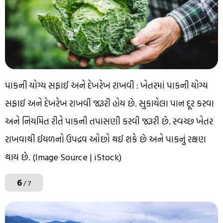
પાકની યોગ્ય સફાઈ અને દેખરેખ રાખવી : ખેતરમાં પાકની યોગ્ય
સફાઈ અને દેખરેખ રાખવી જરૂરી હોય છે. સુકાયેલા પાન દૂર કરવા
અને નિયમિત રીતે પાકની તપાસણી કરવી જરૂરી છે. સ્વચ્છ ખેતર
રાખવાથી ઈયળનો ઉપદ્રવ ઓછો થઈ શકે છે અને પાકનું રક્ષણ
થાય છે. (Image Source | iStock)
6
/ 7