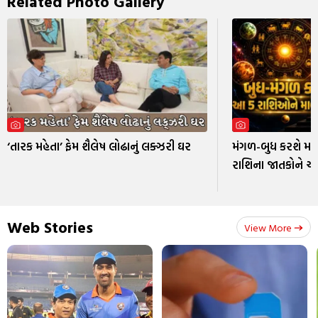
Related Photo Gallery
‘તારક મહેતા’ ફેમ શૈલેષ લોઢાનું લક્ઝરી ઘર
મંગળ-બુધ કરશે મા
રાશિના જાતકોને અ
Web Stories
View More