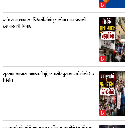
વડોદરામાં શાળાના વિદ્યાર્થીઓને દુકાનોમાં ભણાવવાની
દરખાસ્તથી વિવાદ
સુરતમાં આવાસ ફાળવણી મુદ્દે જહાંગીરપુરાના રહીશોનો ઉગ્ર
વિરોધ
અંબાલાલે ખેડૂતોને આ નક્ષત્ર દરમિયાન પાણીને ઉપયોગ ન