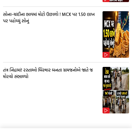
સોના-ચાંદીના ભાવમાં મોટો ઉછાળો ! MCX પર ₹1.50 લાખ
પર પહોચ્યું સોનું
તંત્ર નિદ્રામાં! રસ્તાઓ બિસ્માર બનતા ગ્રામજનોએ જાતે જ
મોરચો સંભાળ્યો