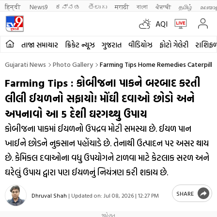
हिन्दी 
News9
ಕನ್ನಡ
తెలుగు
मराठी
বাংলা
ਪੰਜਾਬੀ
தமிழ்
മലയാ
AQI
તાજા સમાચાર
ક્રિકેટ ન્યૂઝ
ગુજરાત
વીડિયોઝ
ફોટો ગેલેરી
રાશિફ
Gujarati News
Photo Gallery
Farming Tips Home Remedies Caterpilla
Farming Tips : કોબીજના પાકને બરબાદ કરતી
લીલી ઈયળનો સફાયો! મોંઘી દવાઓ છોડો અને
અપનાવો આ 5 દેશી ઘરગથ્થુ ઉપાય
કોબીજના પાકમાં ઈયળનો ઉપદ્રવ મોટી સમસ્યા છે. ઈયળ પાન
ખાઈને છોડને નુકસાન પહોંચાડે છે. તેનાથી ઉત્પાદન પર અસર થાય
છે. કેમિકલ દવાઓના વધુ ઉપયોગને ટાળવા માટે કેટલાક સરળ અને
ઘરેલું ઉપાય દ્વારા પણ ઈયળનું નિયંત્રણ કરી શકાય છે.
SHARE
Dhruval Shah
|
Updated on:
Jul 08, 2026 | 12:27 PM