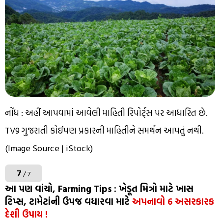
નોંધ : અહીં આપવામાં આવેલી માહિતી રિપોર્ટ્સ પર આધારિત છે.
TV9 ગુજરાતી કોઈપણ પ્રકારની માહિતીને સમર્થન આપતું નથી.
(Image Source | iStock)
7
/ 7
આ પણ વાંચો, Farming Tips : ખેડૂત મિત્રો માટે ખાસ
ટિપ્સ, ટામેટાંની ઉપજ વધારવા માટે
અપનાવો 6 અસરકારક
દેશી ઉપાય !