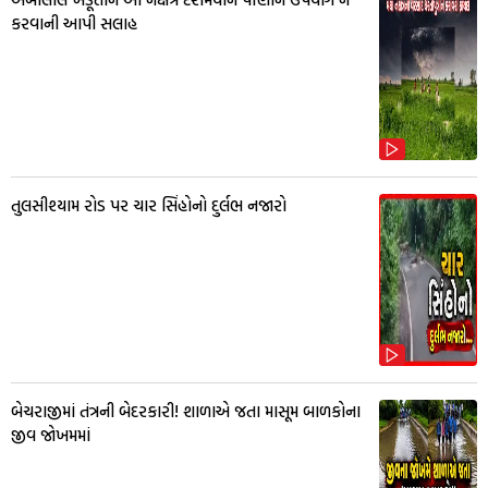
કરવાની આપી સલાહ
તુલસીશ્યામ રોડ પર ચાર સિંહોનો દુર્લભ નજારો
બેચરાજીમાં તંત્રની બેદરકારી! શાળાએ જતા માસૂમ બાળકોના
જીવ જોખમમાં