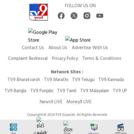
FOLLOW US ON
Contact Us
About Us
Advertise With Us
Complaint Redressal
Privacy Policy
Terms & Conditions
Network Sites :
TV9 Bharatvarsh
TV9 Marathi
TV9 Telugu
TV9 Kannada
TV9 Bangla
TV9 Punjabi
TV9 Tamil
TV9 Malayalam
TV9 UP
News9 LIVE
Money9 LIVE
Copyright © 2026 TV9 Gujarati. All Rights Reserved.
મેનુ
ફોટો સ્ટોરી
રીલ્સ
Stocks
વીડિયોઝ