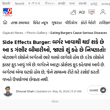
हिन्दी 
News9
ಕನ್ನಡ
తెలుగు
मराठी
বাংলা
ਪੰਜਾਬੀ
தமிழ்
മലയാ
AQI
તાજા સમાચાર
ક્રિકેટ ન્યૂઝ
ગુજરાત
વીડિયોઝ
ફોટો ગેલેરી
રાશિફ
Gujarati News
Photo Gallery
Eating Burgers Cause Serious Diseases 
Side Effects Burger: બર્ગર ખાવાથી થઈ શકે છે
આ 5 ગંભીર બીમારીઓ, જાણો શું કહે છે નિષ્ણાતો!
મોટાભાગે લોકોને બર્ગરનો ભારે ચસ્કો લાગેલો હોય છે. દરેક લોકોને
ફાસ્ટ ફૂડ ખાવું ગમે છે. બર્ગરને અલ્ટ્રા-પ્રોસેસ્ડ ફૂડ કહેવામાં આવે છે.
બર્ગરમાં એવા ઘટકો હોય છે, જેને સામાન્ય રીતે ઘરે રસોઈ કરતી
વખતે ઉપયોગમાં લેવાતા નથી.
SHARE
Dhruval Shah
|
Updated on:
May 16, 2026 | 11:21 AM