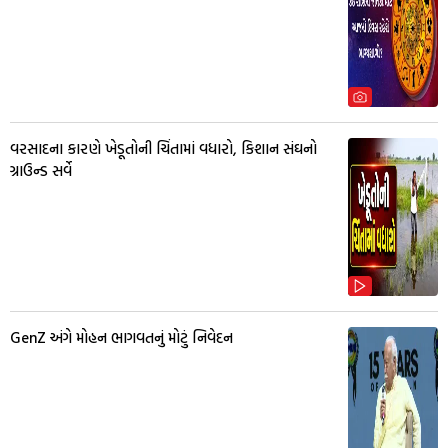
વરસાદના કારણે ખેડૂતોની ચિંતામાં વધારો, કિશાન સંઘનો
ગ્રાઉન્ડ સર્વે
GenZ અંગે મોહન ભાગવતનું મોટું નિવેદન