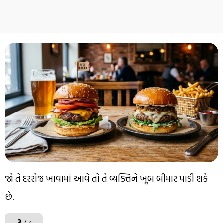
જો તે દરરોજ ખાવામાં આવે તો તે વ્યક્તિને ખૂબ બીમાર પાડી શકે
છે.
3
/ 7