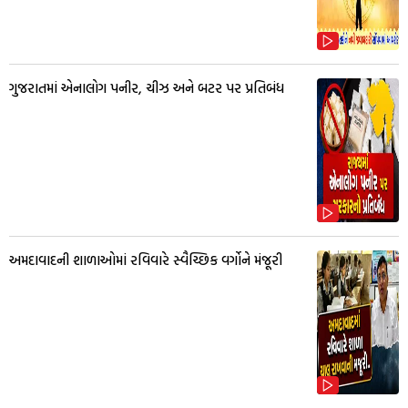
ગુજરાતમાં એનાલોગ પનીર, ચીઝ અને બટર પર પ્રતિબંધ
અમદાવાદની શાળાઓમાં રવિવારે સ્વૈચ્છિક વર્ગોને મંજૂરી