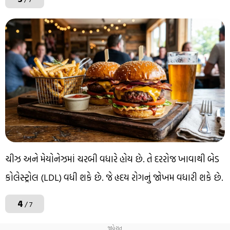
ચીઝ અને મેયોનેઝમાં ચરબી વધારે હોય છે. તે દરરોજ ખાવાથી બેડ
કોલેસ્ટ્રોલ (LDL) વધી શકે છે. જે હૃદય રોગનું જોખમ વધારી શકે છે.
4
/ 7