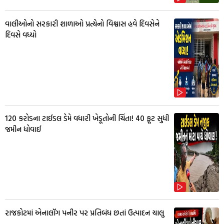
વાલીઓનો સરકારી શાળાઓ પ્રત્યેનો વિશ્વાસ હવે દિવસેને
દિવસે વધ્યો
₹120 કરોડના ટાઈડલ ડેમે વધારી ખેડૂતોની ચિંતા! 40 ફૂટ સુધી
જમીન ધોવાઈ
રાજકોટમાં એનાલૉગ પનીર પર પ્રતિબંધ છતાં ઉત્પાદન ચાલુ