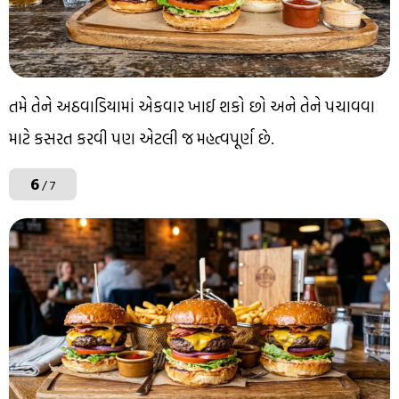
તમે તેને અઠવાડિયામાં એકવાર ખાઈ શકો છો અને તેને પચાવવા
માટે કસરત કરવી પણ એટલી જ મહત્વપૂર્ણ છે.
6
/ 7