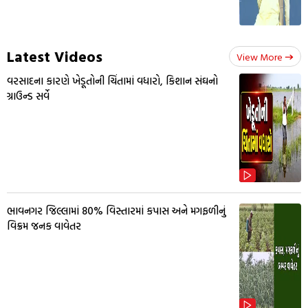
Latest Videos
View More
વરસાદના કારણે ખેડૂતોની ચિંતામાં વધારો, કિશાન સંઘનો
ગ્રાઉન્ડ સર્વે
ભાવનગર જિલ્લામાં 80% વિસ્તારમાં કપાસ અને મગફળીનું
વિક્રમ જનક વાવેતર