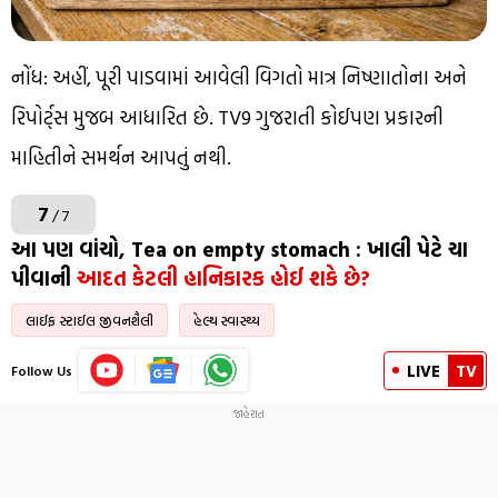
નોંધ: અહીં, પૂરી પાડવામાં આવેલી વિગતો માત્ર નિષ્ણાતોના અને
રિપોર્ટ્સ મુજબ આધારિત છે. TV9 ગુજરાતી કોઈપણ પ્રકારની
માહિતીને સમર્થન આપતું નથી.
7
/ 7
આ પણ વાંચો, Tea on empty stomach : ખાલી પેટે ચા
પીવાની
આદત કેટલી હાનિકારક હોઈ શકે છે?
લાઈફ સ્ટાઈલ જીવનશૈલી
હેલ્થ સ્વાસ્થ્ય
LIVE
TV
Follow Us