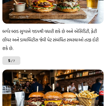
બર્ગર બ્લડ સુગરને ઝડપથી વધારી શકે છે અને એસિડિટી, ફેટી
લીવર અને ડાયાબિટીસ જેવી પેટ સંબંધિત સમસ્યાઓ તરફ દોરી
શકે છે.
5
/ 7