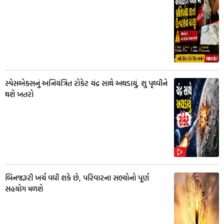
સ્પેસએક્સનું અનિયંત્રિત રોકેટ ચંદ્ર સાથે અથડાયું, શુ પૃથ્વીને
થશે ખતરો
બિનજરૂરી ખર્ચ વધી શકે છે, પરિવારના સભ્યોનો પૂર્ણ
સહયોગ મળશે