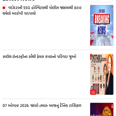
વડોદરાની SSG હોસ્પિટલથી પોલીસ જાપ્તામાંથી ફરાર
થયેલો આરોપી ઝડપાયો
સાઉથ ઈન્ડસ્ટ્રીના સૌથી ફેમસ કપલનો પરિવાર જુઓ
07 ઓગસ્ટ 2026: જાણો તમારું આજનું દૈનિક રાશિફળ