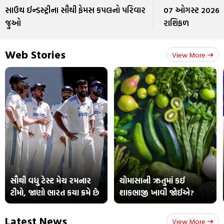
સાઉથ ઈન્ડસ્ટ્રીના સૌથી ફેમસ કપલનો પરિવાર
07 ઓગસ્ટ 2026: જ
જુઓ
રાશિફળ
Web Stories
View More
સૌથી વધુ ટેસ્ટ મેચ રમનાર
ચોમાસાની ઋતુમાં કઈ
ટીમો, જાણો ભારત કયા ક્રમે છે
શાકભાજી ખાવી જોઈએ?
Latest News
View More