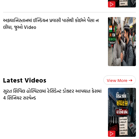
અફઘાનિસ્તાનમાં ઈન્ડિયન પ્રવાસી પાસેથી કોઈએ પૈસા ન
લીધા, જુઓ Video
Latest Videos
View More
સુરત સિવિલ હોસ્પિટલમાં રેસિડેન્ટ ડોક્ટર આપઘાત કેસમાં
4 સિનિયર સસ્પેન્ડ