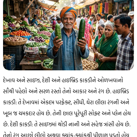
દેખાવ અને સાઇઝ, દેશી અને હાઇબ્રિડ કાકડીને ઓળખવાનો
સૌથી પહેલો અને સરળ રસ્તો તેનો આકાર અને રંગ છે. હાઇબ્રિડ
કાકડી: તે દેખાવમાં એકદમ પરફેક્ટ, સીધી, ઘેરા લીલા રંગની અને
ખૂબ જ ચમકદાર હોય છે. તેની છાલ પૂરેપૂરી સોફ્ટ અને પ્લેન હોય
છે. દેશી કાકડી: તે સાઇઝમાં થોડી નાની અને સહેજ ત્રાંસી હોય છે.
તેનો રંગ આછો લીલો અથવા ક્યાંક-ક્યાંકથી પીળાશ પડતો હોય