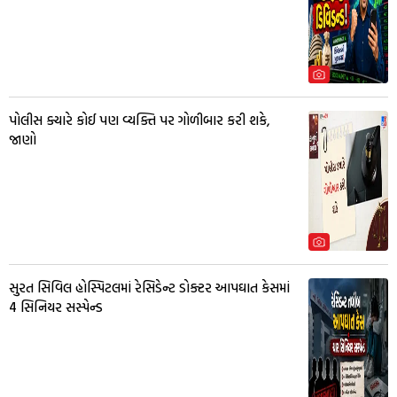
પોલીસ ક્યારે કોઈ પણ વ્યક્તિ પર ગોળીબાર કરી શકે,
જાણો
સુરત સિવિલ હોસ્પિટલમાં રેસિડેન્ટ ડોક્ટર આપઘાત કેસમાં
4 સિનિયર સસ્પેન્ડ