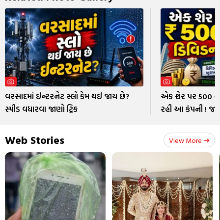
વરસાદમાં ઈન્ટરનેટ સ્લો કેમ થઈ જાય છે?
એક શેર પર 500 રુ
સ્પીડ વધારવા જાણો ટ્રિક
રહી આ કંપની ! જાણ
Web Stories
View More