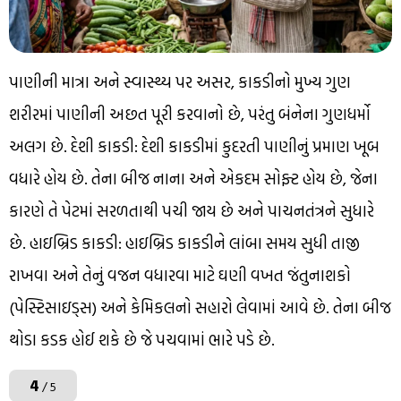
પાણીની માત્રા અને સ્વાસ્થ્ય પર અસર, કાકડીનો મુખ્ય ગુણ
શરીરમાં પાણીની અછત પૂરી કરવાનો છે, પરંતુ બંનેના ગુણધર્મો
અલગ છે. દેશી કાકડી: દેશી કાકડીમાં કુદરતી પાણીનું પ્રમાણ ખૂબ
વધારે હોય છે. તેના બીજ નાના અને એકદમ સોફ્ટ હોય છે, જેના
કારણે તે પેટમાં સરળતાથી પચી જાય છે અને પાચનતંત્રને સુધારે
છે. હાઇબ્રિડ કાકડી: હાઇબ્રિડ કાકડીને લાંબા સમય સુધી તાજી
રાખવા અને તેનું વજન વધારવા માટે ઘણી વખત જંતુનાશકો
(પેસ્ટિસાઇડ્સ) અને કેમિકલનો સહારો લેવામાં આવે છે. તેના બીજ
થોડા કડક હોઈ શકે છે જે પચવામાં ભારે પડે છે.
4
/ 5