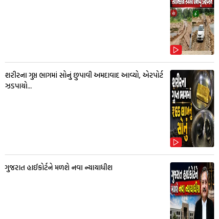
શરીરના ગુપ્ત ભાગમાં સોનું છુપાવી અમદાવાદ આવ્યો, એરપોર્ટ
ઝડપાયો...
ગુજરાત હાઈકોર્ટને મળશે નવા ન્યાયાધીશ