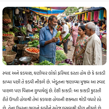
સ્વાદ અને કડવાશ, ઘણીવાર લોકો ફરિયાદ કરતા હોય છે કે કાકડી
કાપ્યા પછી તે કડવી નીકળે છે. ખેડૂતના જણાવ્યા મુજબ આ સ્વાદ
પાછળ પણ વિજ્ઞાન છુપાયેલું છે. દેશી કાકડી: આ કાકડી કુદરતી
રીતે ઉગતી હોવાથી તેમાં કડવાશ હોવાની શક્યતા થોડી વધારે રહે
છે. તેના ઉપરના ભાગને કાપીને સહેજ ઘસવાથી ફીણ નીકળે છે