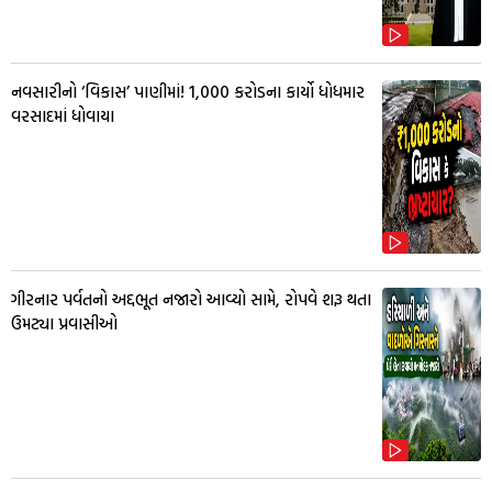
નવસારીનો ‘વિકાસ’ પાણીમાં! ₹1,000 કરોડના કાર્યો ધોધમાર
વરસાદમાં ધોવાયા
ગીરનાર પર્વતનો અદ્દભૂત નજારો આવ્યો સામે, રોપવે શરૂ થતા
ઉમટ્યા પ્રવાસીઓ