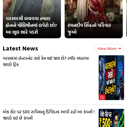
વરસાદથી બચવવા તમારા
ફોનને પોલિથીનમાં લપેટો છો?
રમનદીપ સિંહનો પરિવાર
આ ભૂલ ભારે પડશે
જુઓ
Latest News
View More
વરસાદમાં ઈન્ટરનેટ સ્લો કેમ થઈ જાય છે? સ્પીડ વધારવા
જાણો ટ્રિક
એક શેર પર 500 રુપિયાનું ડિવિડન્ડ આપી રહી આ કંપની !
જાણો કઈ છે કંપની