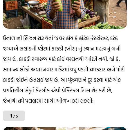
ઉનાળાની સિઝન શરૂ થતાં જ ઘર હોય કે હોટેલ-રેસ્ટોરન્ટ, દરેક
જગ્યાએ સલાડની પ્લેટમાં કાકડી (ખીરા) નું સ્થાન મહત્વનું બની
જાય છે. કાકડી સ્વાસ્થ્ય માટે કોઈ વરદાનથી ઓછી નથી. જો કે,
સામાન્ય લોકો અવારનવાર માર્કેટમાં વધુ પડતી ચમકદાર અને મોટી
કાકડી જોઈને છેતરાઈ જાય છે. આ મૂંઝવણને દૂર કરવા માટે એક
પ્રગતિશીલ ખેડૂતે કેટલીક એવી પ્રેક્ટિકલ ટિપ્સ શેર કરી છે,
જેનાથી તમે પલભરમાં સાચી ઓળખ કરી શકશો:
1
/ 5