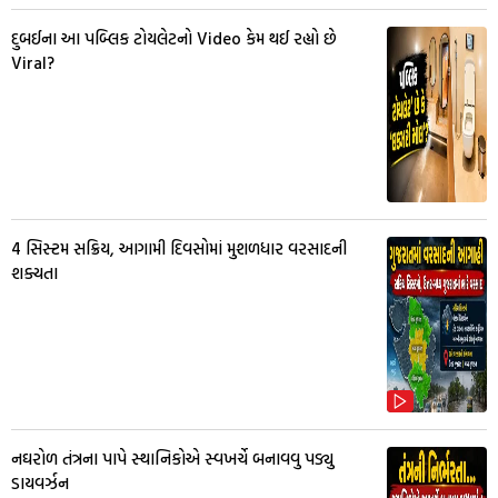
દુબઈના આ પબ્લિક ટોયલેટનો Video કેમ થઈ રહ્યો છે
Viral?
4 સિસ્ટમ સક્રિય, આગામી દિવસોમાં મુશળધાર વરસાદની
શક્યતા
નઘરોળ તંત્રના પાપે સ્થાનિકોએ સ્વખર્ચે બનાવવુ પડ્યુ
ડાયવર્ઝન