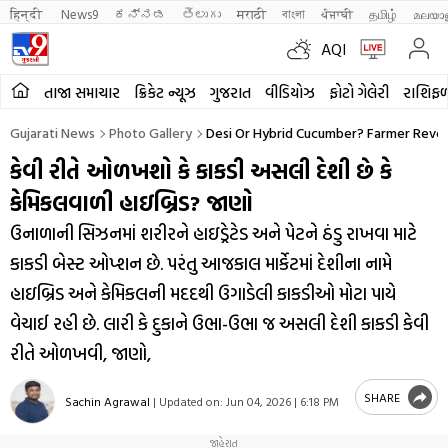
हिन्दी 
News9
ಕನ್ನಡ
తెలుగు
मराठी
বাংলা
ਪੰਜਾਬੀ
தமிழ்
മലയാ
AQI
તાજા સમાચાર
ક્રિકેટ ન્યૂઝ
ગુજરાત
વીડિયોઝ
ફોટો ગેલેરી
રાશિફ
Gujarati News
Photo Gallery
Desi Or Hybrid Cucumber? Farmer Reveal
કેવી રીતે ઓળખશો કે કાકડી અસલી દેશી છે કે
કેમિકલવાળી હાઇબ્રિડ? જાણો
ઉનાળાની સિઝનમાં શરીરને હાઇડ્રેટેડ અને પેટને ઠંડુ રાખવા માટે
કાકડી બેસ્ટ ઓપ્શન છે. પરંતુ આજકાલ માર્કેટમાં દેશીના નામે
હાઇબ્રિડ અને કેમિકલની મદદથી ઉગાડેલી કાકડીઓ મોટા પાયે
વેચાઈ રહી છે. લારી કે દુકાને ઉભા-ઉભા જ અસલી દેશી કાકડી કેવી
રીતે ઓળખવી, જાણો,
SHARE
Sachin Agrawal
|
Updated on:
Jun 04, 2026 | 6:18 PM