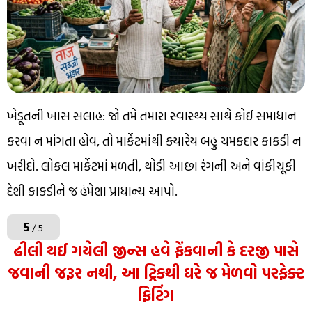
ખેડૂતની ખાસ સલાહ: જો તમે તમારા સ્વાસ્થ્ય સાથે કોઈ સમાધાન
કરવા ન માંગતા હોવ, તો માર્કેટમાંથી ક્યારેય બહુ ચમકદાર કાકડી ન
ખરીદો. લોકલ માર્કેટમાં મળતી, થોડી આછા રંગની અને વાંકીચૂકી
દેશી કાકડીને જ હંમેશા પ્રાધાન્ય આપો.
5
/ 5
ઢીલી થઈ ગયેલી જીન્સ હવે ફેંકવાની કે દરજી પાસે
જવાની જરૂર નથી, આ ટ્રિકથી ઘરે જ મેળવો પરફેક્ટ
ફિટિંગ