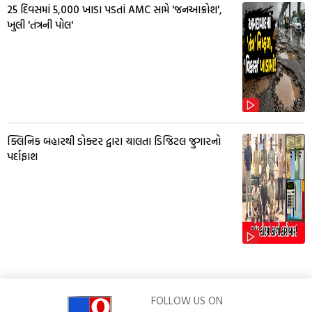
25 દિવસમાં 5,000 ખાડા પડતાં AMC સામે 'જનઆક્રોશ',
ખુલી 'તંત્રની પોલ'
ક્લિનિક બહારથી ડોક્ટર દ્વારા ચાલતા ડિજિટલ જુગારનો
પર્દાફાશ
FOLLOW US ON