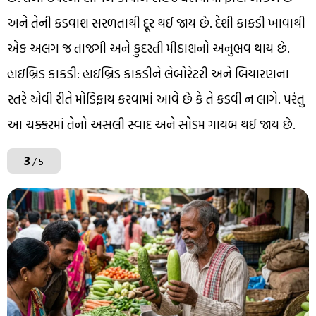
અને તેની કડવાશ સરળતાથી દૂર થઈ જાય છે. દેશી કાકડી ખાવાથી
એક અલગ જ તાજગી અને કુદરતી મીઠાશનો અનુભવ થાય છે.
હાઇબ્રિડ કાકડી: હાઇબ્રિડ કાકડીને લેબોરેટરી અને બિયારણના
સ્તરે એવી રીતે મોડિફાય કરવામાં આવે છે કે તે કડવી ન લાગે. પરંતુ
આ ચક્કરમાં તેનો અસલી સ્વાદ અને સોડમ ગાયબ થઈ જાય છે.
3
/ 5