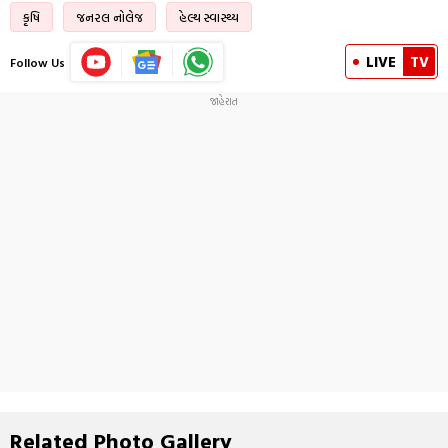
કૃષિ
જનરલ નોલેજ
હેલ્થ સ્વાસ્થ્ય
LIVE
TV
Follow Us
Related Photo Gallery